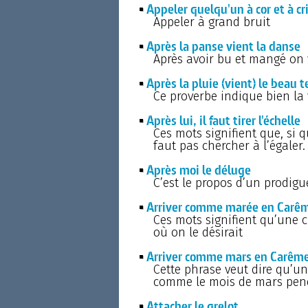
Appeler quelqu'un à cor et à cr
Appeler à grand bruit
Après la panse vient la danse
Après avoir bu et mangé on 
Après la pluie (vient) le beau 
Ce proverbe indique bien la 
Après lui, il faut tirer l'échelle
Ces mots signifient que, si q
faut pas chercher à l’égaler.
Après moi le déluge
C’est le propos d’un prodigu
Arriver comme marée en Carê
Ces mots signifient qu’une 
où on le désirait
Arriver comme mars en Carêm
Cette phrase veut dire qu’u
comme le mois de mars pen
Attacher le grelot