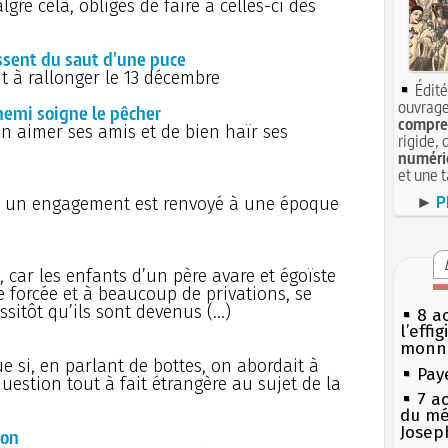
ré cela, obligés de faire à celles-ci des
issent du saut d'une puce
t à rallonger le 13 décembre
Édité
ouvrage
nnemi soigne le pêcher
compren
 aimer ses amis et de bien haïr ses
rigide, 
numéri
et une 
►
P
ou un engagement est renvoyé à une époque
e, car les enfants d’un père avare et égoïste
 forcée et à beaucoup de privations, se
ssitôt qu’ils sont devenus (…)
8 ao
l’effi
monn
e si, en parlant de bottes, on abordait à
Pay
estion tout à fait étrangère au sujet de la
7 a
du mé
Josep
bon