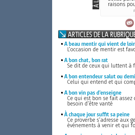
raisons pou
P
A beau mentir qui vient de loi
L’occasion de mentir est fav
A bon chat, bon rat
Se dit de ceux qui luttent à 
A bon entendeur salut ou dem
Celui qui entend et qui compr
A bon vin pas d'enseigne
Ce qui est bon se fait assez
besoin d’être vanté
À chaque jour suffit sa peine
Ce proverbe s’adresse aux g
événements à venir et qui fon