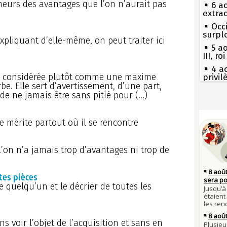
heurs des avantages que l’on n’aurait pas
6 a
extrao
Occi
surpl
xpliquant d’elle-même, on peut traiter ici
5 a
III, r
4 a
re considérée plutôt comme une maxime
privi
. Elle sert d’avertissement, d’une part,
Const
de ne jamais être sans pitié pour (…)
3 a
Guill
Séc
canicu
Mus
le mérite partout où il se rencontre
réouv
27 
Ravail
s
2 a
l’on n’a jamais trop d’avantages ni trop de
nommé
Pie
mous
1er 
poign
Qui
es pièces
Cléme
Tout
e quelqu’un et le décrier de toutes les
atten
31 j
les m
Fran
en fo
mort 
s voir l’objet de l’acquisition et sans en
30 j
Lan