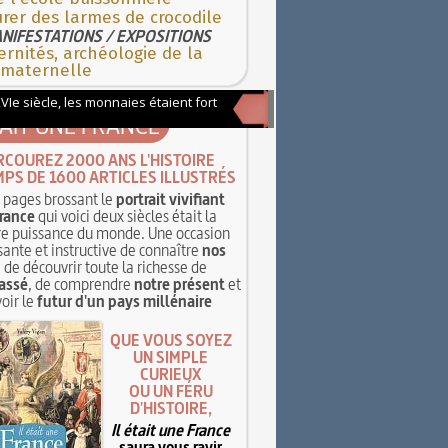
rer des larmes de crocodile
NIFESTATIONS / EXPOSITIONS
rnités, archéologie de la
 maternelle
TAIT UNE FRANCE
RCOUREZ 2000 ANS L'HISTOIRE
MPS DE 1600 ARTICLES ILLUSTRÉS
pages brossant le
portrait vivifiant
rance
qui voici deux siècles était la
e puissance du monde. Une occasion
sante et instructive de connaître
nos
, de découvrir toute la richesse de
assé
, de comprendre
notre présent
et
oir le
futur d'un pays millénaire
QUE VOUS SOYEZ
UN SIMPLE
CURIEUX
OU UN FÉRU
D'HISTOIRE,
Il était une France
saura vous ravir