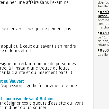
Poula
son é
terminer une affaire sans l’examiner
Poula
Gaulo
Bie
29 j
d'espr
la pr
Clov
28 j
novem
Robes
éreuse envers ceux qui ne perdent pas
compl
Volt
l'escl
27 j
bon t
Bouvin
l'empe
À c
 appui qu’à ceux qui savent s’en rendre
é et leurs efforts
27 JUILL
Same
meurt
26 j
Omer,
Pro
la gu
désigne un certain nombre de personnes
conda
utre, à l’instar d’une troupe de loups,
Charl
25 j
r la crainte et qui marchent par (…)
de la
Mor
par Lo
778 : 
rt ou Vauvert
24 j
C'es
. L’expression signifie à l’origine faire une
prend
de fer
nom d
L'h
 le pourceau de saint Antoine
23 j
Luc
et gr
r désigner ces piqueurs d’assiette qui vont
le jo
JUILLET
 un dîner ou un souper
de Mo