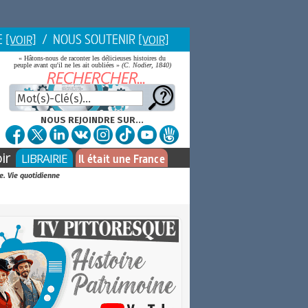
E
/ NOUS SOUTENIR
[VOIR]
[VOIR]
« Hâtons-nous de raconter les délicieuses histoires du
peuple avant qu'il ne les ait oubliées »
(C. Nodier, 1840)
NOUS REJOINDRE SUR...
ir
LIBRAIRIE
Il était une France
e. Vie quotidienne