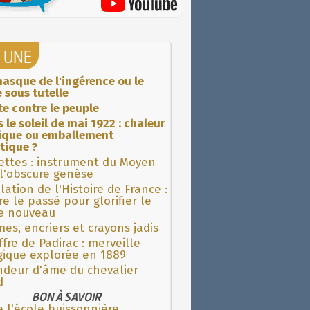
A UNE
asque de l'ingérence ou le
 sous tutelle
ite contre le peuple
 le soleil de mai 1922 : chaleur
rique ou emballement
tique ?
ettes : instrument du Moyen
l'obscure genèse
lation de l'Histoire de France :
re le passé pour glorifier le
 nouveau
es, encriers et crayons jadis
fre de Padirac : merveille
gique explorée en 1889
ndeur d'âme du chevalier
d
BON À SAVOIR
e l'école buissonnière