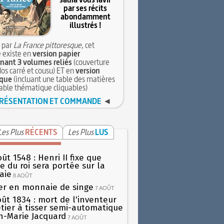
par ses récits
abondamment
illustrés !
 par
La France pittoresque
, cet
 existe en
version papier
ant 3 volumes reliés
(couverture
dos carré et cousu) ET en
version
que
(incluant une table des matières
table thématique cliquables)
RÉSENTATION ET COMMANDE
◄
Les Plus
RÉCENTS
Les Plus
LUS
ût 1548 : Henri II fixe que
gie du roi sera portée sur la
aie
8 AOÛT
er en monnaie de singe
7 AOÛT
oût 1834 : mort de l'inventeur
tier à tisser semi-automatique
h-Marie Jacquard
7 AOÛT