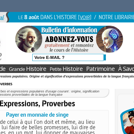
8 août
DANS L'HISTOIRE
/ NOTRE LIBRAIRI
LE
[VOIR]
de
Histoire
Histoire
Patrimoine
À Savo
Grande
Petite
essions populaires. Origine et signification d'expressions proverbiales de la langue français
overbes
bes et expressions populaires d’usage courant : origine, signification
essions proverbiales de la langue française
Expressions, Proverbes
Payer en monnaie de singe
e celui à qui l’on doit et même, au lieu
 lui faire de belles promesses, lui dire de
les, en un mot, lui donner de mauvaises