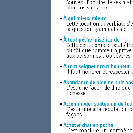
Souvent l’on tire de ses mal
obtenus sans eux
À qui mieux mieux
Cette locution adverbiale s’e
la question grammaticale
À tout péché miséricorde
Cette petite phrase peut êt
plutôt que comme un proverbe
aux personnes trop sévères, 
A tout seigneur tout honneur
Il faut honorer et respecter 
Abondance de bien ne nuit pa
C’est une façon de dire que 
richesse
Accommoder quelqu'un de tout
C’est nuire à la réputation d
façons
Acheter chat en poche
C’est conclure un marché san