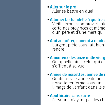
Aller sur le pré
Aller se battre en duel
Allumer la chandelle à quatre 
Vieille expression proverbia
certaines provinces et mêm
d’un père et d’une mère qui 
Ami au prêter, ennemi à rendr
L’argent prêté vous fait bie
rendre
Amoureux des onze mille vier
On appelle ainsi celui qui 
s’offrent à sa vue
Année de noisettes, année de
On dit aussi : année de nois
noisette renferme sous une
l’image de l’enfant dans le s
Apothicaire sans sucre
Personne n’ayant pas les ch