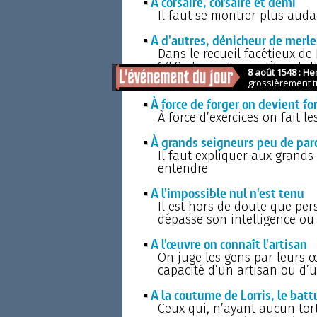
A corsaire, corsaire et demi
Il faut se montrer plus aud
A d'autres, dénicheur de merle
Dans le recueil facétieux de 
1758 et ayant pour titre : L
explication de cette locution
À force de forger on devient fo
À force d’exercices on fait l
À grands seigneurs peu de par
Il faut expliquer aux grands
entendre
A l'impossible nul n'est tenu
Il est hors de doute que per
dépasse son intelligence ou
A l'œuvre on connaît l'artisan
On juge les gens par leurs œ
capacité d’un artisan ou d’u
A la coutume de Lorris, le bat
Ceux qui, n’ayant aucun tort