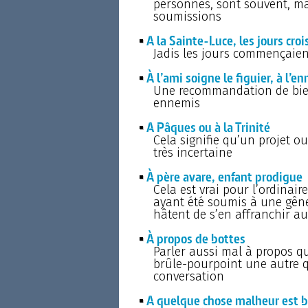
personnes, sont souvent, malg
soumissions
A la Sainte-Luce, les jours cro
Jadis les jours commençaien
À l’ami soigne le figuier, à l’e
Une recommandation de bien
ennemis
A Pâques ou à la Trinité
Cela signifie qu’un projet 
très incertaine
À père avare, enfant prodigue
Cela est vrai pour l’ordinair
ayant été soumis à une gêne
hâtent de s’en affranchir au
À propos de bottes
Parler aussi mal à propos qu
brûle-pourpoint une autre qu
conversation
A quelque chose malheur est 