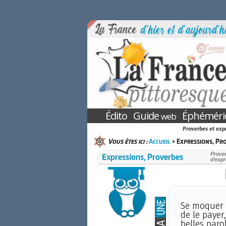
Édito
Guide
Éphéméri
web
Proverbes et expr
Vous êtes ici :
Accueil
> Expressions, Pr
Expressions, Proverbes
Prover
d’expr
Se moquer d
de le payer,
belles paro