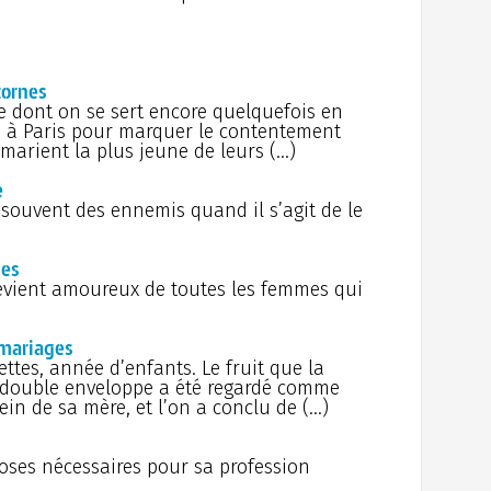
22 j
Sain
la pr
légen
de l'h
28 
Damie
21 j
cornes
França
sur Lo
le dont on se sert encore quelquefois en
Pyram
Vale
e à Paris pour marquer le contentement
décapi
Robe
marient la plus jeune de leurs (…)
Dévot 
À f
1031)
e
forge
n souvent des ennemis quand il s’agit de le
19 j
10 
Métrop
d'un 
Bours
18 j
ges
Jean-
Gla
devient amoureux de toutes les femmes qui
encadr
17 j
en vi
sacré
Tor
 mariages
16 j
siècle
préfe
ettes, année d’enfants. Le fruit que la
19 a
Poube
 double enveloppe a été regardé comme
pionni
ein de sa mère, et l’on a conclu de (…)
15 j
radioa
premiè
L'oi
de Par
vices
oses nécessaires pour sa profession
14 j
Il 