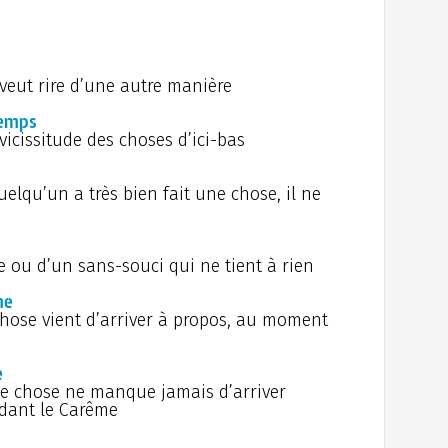
Augus
i
vivre
l'opt
Mol
13 j
des T
trave
l'orig
les m
veut rire d’une autre manière
maudi
12 j
30 
temps
l’ast
(Franç
vicissitude des choses d’ici-bas
11 j
C'e
Jardi
Noë
ballo
repas
uelqu’un a très bien fait une chose, il ne
10 j
minui
métro
Jou
9 ju
Coi
e ou d’un sans-souci qui ne tient à rien
cheni
VIe au
dégâts
A q
me
JUILLET
14 
chose vient d’arriver à propos, au moment
Roy
de la
panac
Pois
8 ju
e
Men
Rober
ne chose ne manque jamais d’arriver
bonbo
dant le Carême
7 ju
On 
Ansea
petit 
l'opé