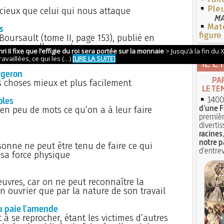
Pleu
acieux que celui qui nous attaque
MA
Mate
s
figure
Boursault (tome II, page 153), publié en
ettres nouvelles, on trouve comme
 proverbiale tant soit peu (…)
IL É
rgeron
PA
es choses mieux et plus facilement
LE TE
1400 
oles
d'une F
 en peu de mots ce qu’on a à leur faire
premièr
divertis
racines
notre p
sonne ne peut être tenu de faire ce qui
d'entrev
 sa force physique
uvres, car on ne peut reconnaître la
n ouvrier que par la nature de son travail
tu paie l'amende
 à se reprocher, étant les victimes d’autres