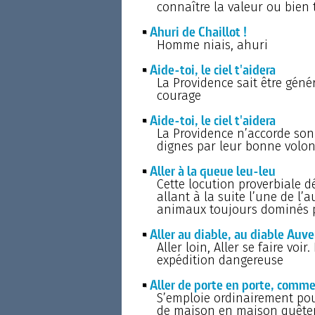
connaître la valeur ou bien 
Ahuri de Chaillot !
Homme niais, ahuri
Aide-toi, le ciel t'aidera
La Providence sait être gén
courage
Aide-toi, le ciel t'aidera
La Providence n’accorde son
dignes par leur bonne volont
Aller à la queue leu-leu
Cette locution proverbiale 
allant à la suite l’une de l’a
animaux toujours dominés pa
Aller au diable, au diable Auve
Aller loin, Aller se faire voir
expédition dangereuse
Aller de porte en porte, comme
S’emploie ordinairement pou
de maison en maison quêter