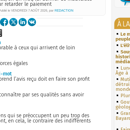
r retarder le paiement
ublié le
VENDREDI
7 AOÛT 2026
, par
REDACTION
À L
Le m
peuple
n
L'él
orable à ceux qui arrivent de loin
Sous
histo
média
forces égales
Lun
i-mot
Âge à 
end l’avis reçu doit en faire son profit
Muti
détrui
monde
 connaître par ses qualités sans avoir
Plum
Gouf
géolo
Gra
ens qui se préoccupent un peu trop des
Bayar
t, en cela, le contraire des indifférents
Fair