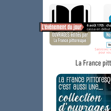
Saisissez v
pour vo