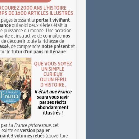
RCOUREZ 2000 ANS L'HISTOIRE
MPS DE 1600 ARTICLES ILLUSTRÉS
pages brossant le
portrait vivifiant
rance
qui voici deux siècles était la
e puissance du monde. Une occasion
sante et instructive de connaître
nos
, de découvrir toute la richesse de
assé
, de comprendre
notre présent
et
oir le
futur d'un pays millénaire
QUE VOUS SOYEZ
UN SIMPLE
CURIEUX
OU UN FÉRU
D'HISTOIRE,
Il était une France
saura vous ravir
par ses récits
abondamment
illustrés !
 par
La France pittoresque
, cet
 existe en
version papier
ant 3 volumes reliés
(couverture