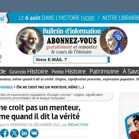
6 août
DANS L'HISTOIRE
/ NOTRE LIBRAIRI
LE
[VOIR]
de
Histoire
Histoire
Patrimoine
À Savo
Grande
Petite
enteur, même quand il dit la vérité. Origine, signification proverbe, expression populaire. D
overbes
> On ne croit pas un menteur, même (…)
bes et expressions populaires d’usage courant : origine, signification
essions proverbiales de la langue française
ne croit pas un menteur,
e quand il dit la vérité
 jour le
VENDREDI
16 DÉCEMBRE 2011
, par
REDACTION