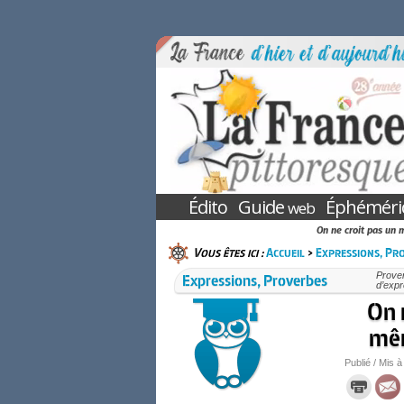
Édito
Guide
Éphéméri
web
On ne croit pas un m
Vous êtes ici :
Accueil
>
Expressions, Pr
Expressions, Proverbes
Prover
d’expr
On 
mêm
Publié / Mis à