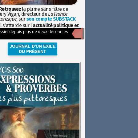
Retrouvez
la plume sans filtre de
éry Vigan, directeur de
La France
toresque
, sur
son compte SUBSTACK
l s'attarde sur l'
actualité politique et
ciétale
avec la hauteur de vue de
istoire
JOURNAL D'UN EXILÉ
DU PRÉSENT