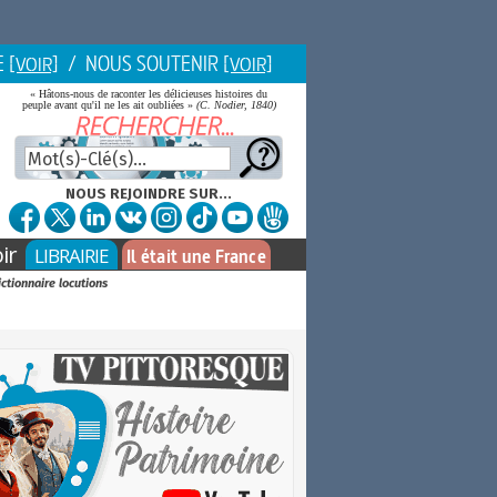
E
/ NOUS SOUTENIR
[VOIR]
[VOIR]
« Hâtons-nous de raconter les délicieuses histoires du
peuple avant qu'il ne les ait oubliées »
(C. Nodier, 1840)
NOUS REJOINDRE SUR...
ir
LIBRAIRIE
Il était une France
ictionnaire locutions