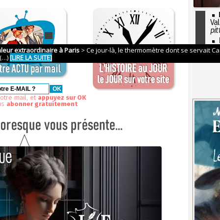
Val
pit
I
so
l'H
otre mail, et
appuyez sur OK
us
abonner gratuitement