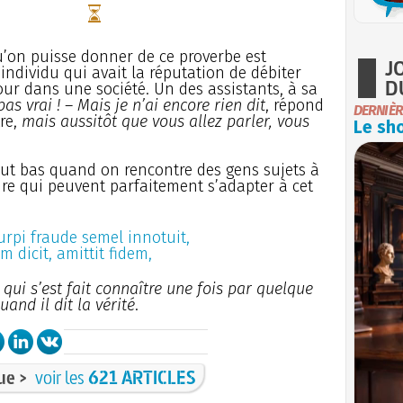
’on puisse donner de ce proverbe est
J
individu qui avait la réputation de débiter
D
ur dans une société. Un des assistants, à sa
pas vrai !
–
Mais je n’ai encore rien dit
, répond
DERNIÈR
tre,
mais aussitôt que vous allez parler, vous
Le sho
tout bas quand on rencontre des gens sujets à
dre qui peuvent parfaitement s’adapter à cet
rpi fraude semel innotuit,
m dicit, amittit fidem,
 qui s’est fait connaître une fois par quelque
and il dit la vérité
.
ue >
voir les
621 ARTICLES