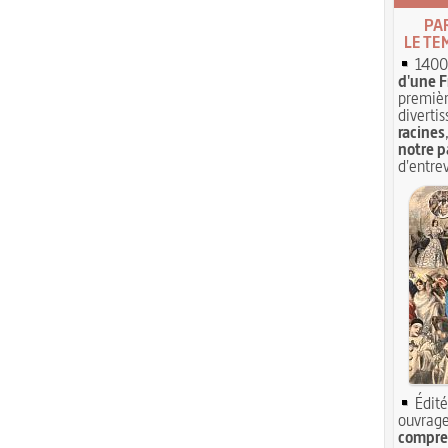
PA
LE TE
1400 
d'une F
premièr
divertis
racines
notre p
d'entrev
Édité
ouvrage
compren