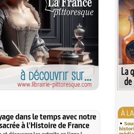
À L
yage dans le temps avec notre
acrée à l'Histoire de France
Sous
histo
et découvrez les extraits en ligne !
média