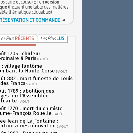
dos carré et cousu) ET en
version
que
(incluant une table des matières
table thématique cliquables)
RÉSENTATION ET COMMANDE
◄
Les Plus
RÉCENTS
Les Plus
LUS
oût 1705 : chaleur
rdinaire à Paris
6 AOÛT
 : village fantôme
ombant la Haute-Corse
5 AOÛT
oût 882 : mort funeste de Louis
oi des Francs
5 AOÛT
oût 1789 : abolition des
lèges par l'Assemblée
ituante
4 AOÛT
oût 1770 : mort du chimiste
aume-François Rouelle
3 AOÛT
ée Jean de La Fontaine :
erture après rénovation
2 AOÛT