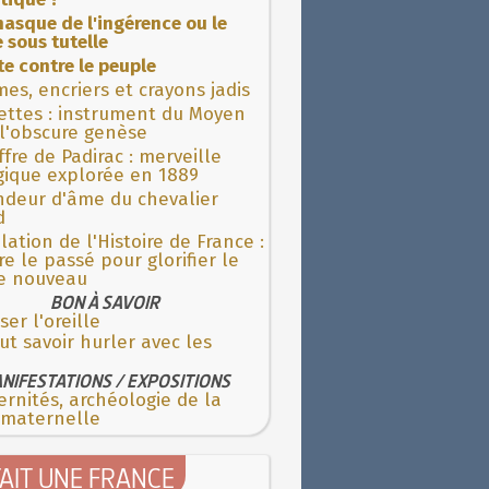
asque de l'ingérence ou le
 sous tutelle
ite contre le peuple
es, encriers et crayons jadis
ettes : instrument du Moyen
l'obscure genèse
fre de Padirac : merveille
gique explorée en 1889
ndeur d'âme du chevalier
d
lation de l'Histoire de France :
re le passé pour glorifier le
 nouveau
BON À SAVOIR
ser l'oreille
aut savoir hurler avec les
NIFESTATIONS / EXPOSITIONS
rnités, archéologie de la
 maternelle
TAIT UNE FRANCE