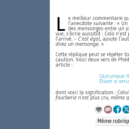
L
e meilleur commentaire qu
l’anecdote suivante : « Un 
des mensonges entre un jo
vue, s’écrie aussitôt :
Cela n’est 
l’arrivé. –
C’est égal
, ajoute l’au
direz un mensonge
. »
Cette réplique peut se répéter 
caution. Voici deux vers de Phè
article :
Quicunque tu
Etiam si veru
dont voici la signification :
Celui
fourberie n’est plus cru, même qu
Même rubriq