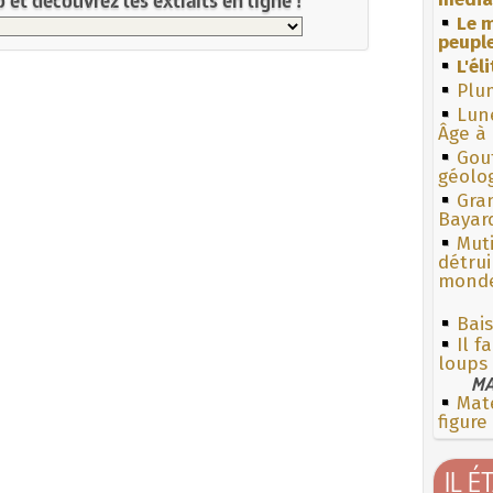
Le m
peuple
L'él
Plum
Lun
Âge à 
Gouf
géolo
Gra
Bayar
Muti
détrui
monde
Bais
Il f
loups
MA
Mate
figure
IL É