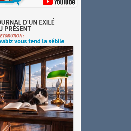
OURNAL D'UN EXILÉ
U PRÉSENT
E PARUTION :
wbiz vous tend la sébile