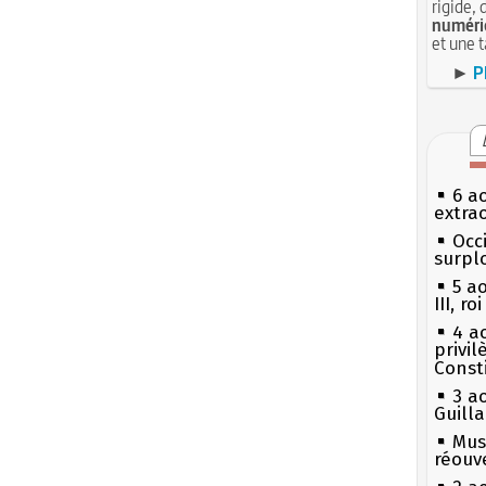
rigide, 
numéri
et une 
►
P
6 a
extrao
Occi
surpl
5 a
III, r
4 a
privi
Const
3 a
Guill
Mus
réouv