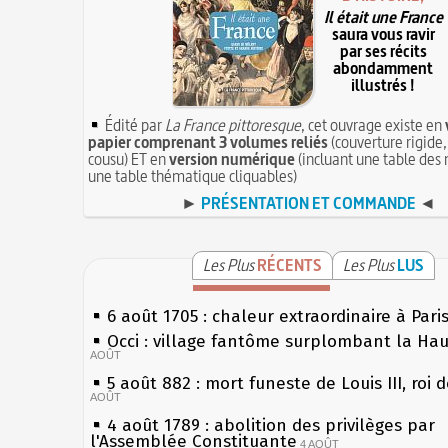
Il était une France
saura vous ravir
par ses récits
abondamment
illustrés !
Édité par
La France pittoresque
, cet ouvrage existe en
papier comprenant 3 volumes reliés
(couverture rigide,
cousu) ET en
version numérique
(incluant une table des 
une table thématique cliquables)
►
PRÉSENTATION ET COMMANDE
◄
Les Plus
RÉCENTS
Les Plus
LUS
6 août 1705 : chaleur extraordinaire à Pari
Occi : village fantôme surplombant la Ha
AOÛT
5 août 882 : mort funeste de Louis III, roi 
AOÛT
4 août 1789 : abolition des privilèges par
l'Assemblée Constituante
4 AOÛT