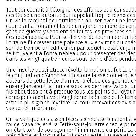
Tout concourait à l’éloigner des affaires et à consolid
des Guise une autorité qui rappelait trop le règne des
On vit le cardinal de Lorraine en abuser avec une ins
cour était à Fontainebleau : un grand nombre de gen
gens de guerre y venaient de toutes les provinces solli
des récompenses. Pour se délivrer de leur importunité,
Lorraine fit dresser une potence aux environs du chât
son de trompe un édit du roi par lequel il était enjoin
se trouvaient à Fontainebleau pour présenter des de
dans les vingt-quatre heures sous peine d’être pendus
Une insulte aussi atroce révolta la nation et fut la pr
la conjuration d’Amboise. L’histoire laisse douter quel
auteurs de cette levée d’armes, prélude des guerres ci
ensanglantèrent la France sous les derniers Valois. U
fils aboutissaient à presque tous les points du royau
correspondaient avec l’Angleterre, la Suisse et l’Allem
avec le plus grand mystère. La cour recevait des avis 
vagues et incertains.
On savait que des assemblées secrètes se tenaient à
roi de Navarre, et à la Ferté-sous-Jouarre chez le pri
on était loin de soupçonner l’imminence du péril. La 
près d’éclater lorsqu’elle fut découverte. Un avocat 