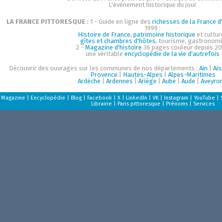
L'événement historique du jour
LA FRANCE PITTORESQUE :
1 - Guide en ligne des
richesses de la France d'
1999 :
Histoire de France, patrimoine historique
et cultur
gîtes et chambres d'hôtes
, tourisme, gastronom
2 -
Magazine d'histoire
36 pages couleur depuis 20
une véritable
encyclopédie de la vie d'autrefois
Découvrir des ouvrages sur les communes de nos départements :
Ain
|
Ai
Provence
|
Hautes-Alpes
|
Alpes-Maritimes
Ardèche
|
Ardennes
|
Ariège
|
Aube
|
Aude
|
Aveyro
Magazine
|
Encyclopédie
|
Blog
|
Facebook
|
X
|
LinkedIn
|
VK
|
Instagram
|
YouTube
|
Librairie
|
Paris pittoresque
|
Prénoms
|
Services