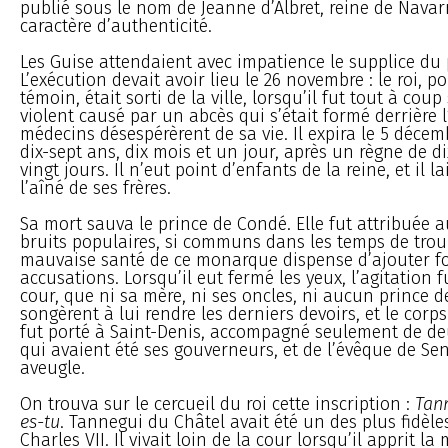
publié sous le nom de Jeanne d’Albret, reine de Navar
caractère d’authenticité.
Les Guise attendaient avec impatience le supplice du
L’exécution devait avoir lieu le 26 novembre : le roi, p
témoin, était sorti de la ville, lorsqu’il fut tout à cou
violent causé par un abcès qui s’était formé derrière l’
médecins désespérèrent de sa vie. Il expira le 5 décem
dix-sept ans, dix mois et un jour, après un règne de d
vingt jours. Il n’eut point d’enfants de la reine, et il l
l’aîné de ses frères.
Sa mort sauva le prince de Condé. Elle fut attribuée 
bruits populaires, si communs dans les temps de troub
mauvaise santé de ce monarque dispense d’ajouter foi
accusations. Lorsqu’il eut fermé les yeux, l’agitation f
cour, que ni sa mère, ni ses oncles, ni aucun prince d
songèrent à lui rendre les derniers devoirs, et le corp
fut porté à Saint-Denis, accompagné seulement de d
qui avaient été ses gouverneurs, et de l’évêque de Senl
aveugle.
On trouva sur le cercueil du roi cette inscription :
Tann
es-tu
. Tannegui du Châtel avait été un des plus fidèle
Charles VII. Il vivait loin de la cour lorsqu’il apprit la 