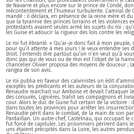
de Navarre et plus encore sur le prince de Condé, don
mécontentement et l’humeur turbulente. L’amiral de C
mandé : il déclara, en présence de la reine mère et du 
que la tyrannie des princes lorrains et les violences e
protestants avaient seules armé les sujets du roi ; qu’i
les Guise et adoucir la rigueur des lois contre les reli
Le roi fut ébranlé. « Qu’ai-je donc fait à mon peuple, d
pour qu’il attente à mes jours ! Je veux entendre ses d
droit. J’entends dire partout qu’on n’en veut qu’à vous
donc pas qui de vous ou de moi est l’objet de la hain
chancelier Olivier proposa des moyens de douceur ; la
rangea de son avis.
Le roi publia en faveur des calvinistes un édit d’amnis
exceptés les prédicants et les auteurs de la conjurati
Renaudie marchait sur Amboise et devait l’attaquer l
des conjurés, Lignières, trahit ses compagnons et livra
cour. Alors le duc de Guise fut certain de la victoire : 
dans toutes les provinces pour arrêter les insurrection
Renaudie périt dans le combat, de la main de son par
Pardaillan. Un autre chef, Castelnau, qui occupait le 
fut forcé de capituler. Les prisonniers périrent dans le
uns étaient précipités dans la Loire, les autres pen