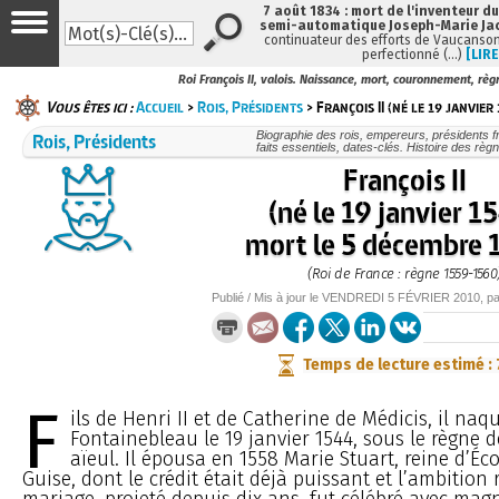
7 août 1834 : mort de l'inventeur du
semi-automatique Joseph-Marie Ja
continuateur des efforts de Vaucanson
perfectionné (…)
[LIRE
Roi François II, valois. Naissance, mort, couronnement, règ
Vous êtes ici :
Accueil
>
Rois, Présidents
> François II (né le 19 janvier 
Rois, Présidents
Biographie des rois, empereurs, présidents f
faits essentiels, dates-clés. Histoire des règ
François II
(né le 19 janvier 1
mort le 5 décembre 
(Roi de France : règne 1559-1560
Publié / Mis à jour le
VENDREDI
5 FÉVRIER 2010
, p
Temps de lecture estimé :
F
ils de Henri II et de Catherine de Médicis, il naqu
Fontainebleau le 19 janvier 1544, sous le règne d
aïeul. Il épousa en 1558 Marie Stuart, reine d’Éc
Guise, dont le crédit était déjà puissant et l’ambition
mariage, projeté depuis dix ans, fut célébré avec magni