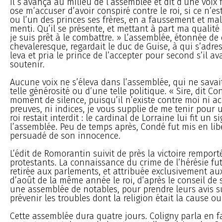
Il s’avança au milieu de l’assemblée et dit d’une voix 
ose m’accuser d’avoir conspiré contre le roi, si ce n’es
ou l’un des princes ses frères, en a faussement et m
menti. Qu’il se présente, et mettant à part ma qualité
je suis prêt à le combattre. » L’assemblée, étonnée de
chevaleresque, regardait le duc de Guise, à qui s’adressa
leva et pria le prince de l’accepter pour second s’il a
soutenir.
Aucune voix ne s’éleva dans l’assemblée, qui ne sava
telle générosité ou d’une telle politique. « Sire, dit C
moment de silence, puisqu’il n’existe contre moi ni ac
preuves, ni indices, je vous supplie de me tenir pour u
roi restait interdit : le cardinal de Lorraine lui fit un si
l’assemblée. Peu de temps après, Condé fut mis en libe
persuadé de son innocence.
L’édit de Romorantin suivit de près la victoire remport
protestants. La connaissance du crime de l’hérésie fut
retirée aux parlements, et attribuée exclusivement a
d’août de la même année le roi, d’après le conseil de
une assemblée de notables, pour prendre leurs avis s
prévenir les troubles dont la religion était la cause ou 
Cette assemblée dura quatre jours. Coligny parla en f