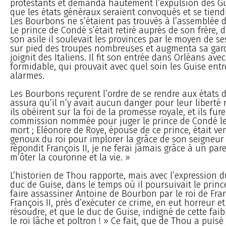
protestants et demanda hautement l’expulsion des Gui
que les états généraux seraient convoqués et se tiend
Les Bourbons ne s’étaient pas trouvés à l’assemblée 
Le prince de Condé s’était retiré auprès de son frère, 
son asile il soulevait les provinces par le moyen de se
sur pied des troupes nombreuses et augmenta sa garde
joignit des Italiens. Il fit son entrée dans Orléans ave
formidable, qui prouvait avec quel soin les Guise entr
alarmes.
Les Bourbons reçurent l’ordre de se rendre aux états d
assura qu’il n’y avait aucun danger pour leur liberté n
ils obéirent sur la foi de la promesse royale, et ils fur
commission nommée pour juger le prince de Condé 
mort ; Eléonore de Roye, épouse de ce prince, était ve
genoux du roi pour implorer la grâce de son seigneur 
répondit François II, je ne ferai jamais grâce à un par
m’ôter la couronne et la vie. »
L’historien de Thou rapporte, mais avec l’expression d
duc de Guise, dans le temps où il poursuivait le prin
faire assassiner Antoine de Bourbon par le roi de Fr
François II, près d’exécuter ce crime, en eut horreur et
résoudre, et que le duc de Guise, indigné de cette faibl
le roi lâche et poltron ! » Ce fait, que de Thou a puisé