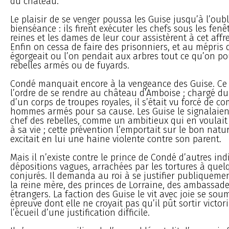
du château.
Le plaisir de se venger poussa les Guise jusqu’à l’oubl
bienséance : ils firent exécuter les chefs sous les fenêt
reines et les dames de leur cour assistèrent à cet affr
Enfin on cessa de faire des prisonniers, et au mépris
égorgeait ou l’on pendait aux arbres tout ce qu’on pou
rebelles armés ou de fuyards.
Condé manquait encore à la vengeance des Guise. Ce 
l’ordre de se rendre au château d’Amboise ; chargé
d’un corps de troupes royales, il s’était vu forcé de c
hommes armés pour sa cause. Les Guise le signalaien
chef des rebelles, comme un ambitieux qui en voulait
à sa vie ; cette prévention l’emportait sur le bon natur
excitait en lui une haine violente contre son parent.
Mais il n’existe contre le prince de Condé d’autres in
dépositions vagues, arrachées par les tortures à que
conjurés. Il demanda au roi à se justifier publiqueme
la reine mère, des princes de Lorraine, des ambassade
étrangers. La faction des Guise le vit avec joie se sou
épreuve dont elle ne croyait pas qu’il pût sortir victori
l’écueil d’une justification difficile.