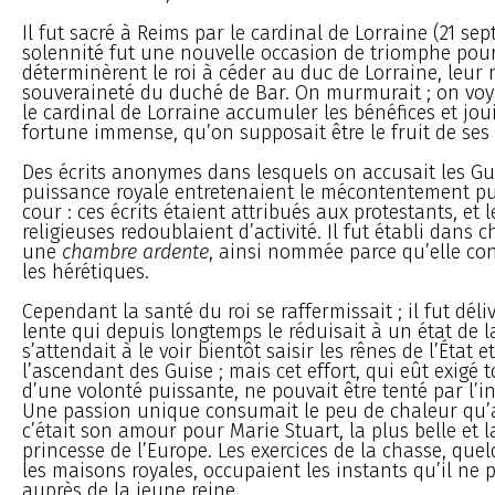
Il fut sacré à Reims par le cardinal de Lorraine (21 sep
solennité fut une nouvelle occasion de triomphe pour 
déterminèrent le roi à céder au duc de Lorraine, leur 
souveraineté du duché de Bar. On murmurait ; on voy
le cardinal de Lorraine accumuler les bénéfices et jou
fortune immense, qu’on supposait être le fruit de ses
Des écrits anonymes dans lesquels on accusait les Gu
puissance royale entretenaient le mécontentement publ
cour : ces écrits étaient attribués aux protestants, et 
religieuses redoublaient d’activité. Il fut établi dans
une
chambre ardente
, ainsi nommée parce qu’elle c
les hérétiques.
Cependant la santé du roi se raffermissait ; il fut déli
lente qui depuis longtemps le réduisait à un état de 
s’attendait à le voir bientôt saisir les rênes de l’État e
l’ascendant des Guise ; mais cet effort, qui eût exigé t
d’une volonté puissante, ne pouvait être tenté par l’in
Une passion unique consumait le peu de chaleur qu’a
c’était son amour pour Marie Stuart, la plus belle et 
princesse de l’Europe. Les exercices de la chasse, qu
les maisons royales, occupaient les instants qu’il ne 
auprès de la jeune reine.