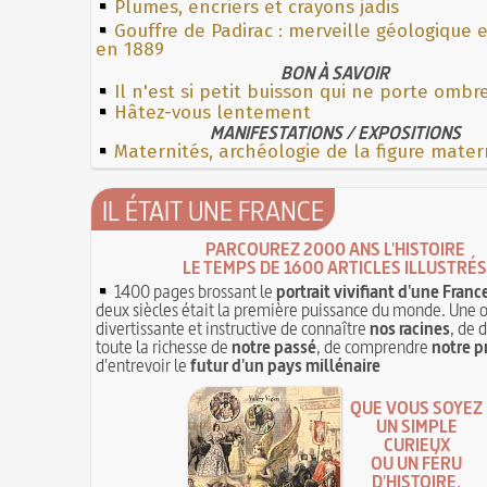
Plumes, encriers et crayons jadis
Gouffre de Padirac : merveille géologique 
en 1889
BON À SAVOIR
Il n'est si petit buisson qui ne porte ombr
Hâtez-vous lentement
MANIFESTATIONS / EXPOSITIONS
Maternités, archéologie de la figure mater
IL ÉTAIT UNE FRANCE
PARCOUREZ 2000 ANS L'HISTOIRE
LE TEMPS DE 1600 ARTICLES ILLUSTRÉS
1400 pages brossant le
portrait vivifiant d'une Franc
deux siècles était la première puissance du monde. Une 
divertissante et instructive de connaître
nos racines
, de 
toute la richesse de
notre passé
, de comprendre
notre p
d'entrevoir le
futur d'un pays millénaire
QUE VOUS SOYEZ
UN SIMPLE
CURIEUX
OU UN FÉRU
D'HISTOIRE,