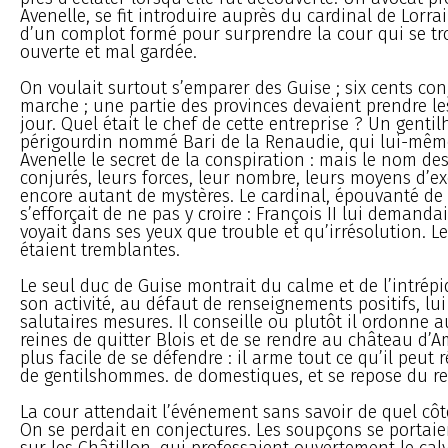
Avenelle, se fit introduire auprès du cardinal de Lorrain
d’un complot formé pour surprendre la cour qui se trou
ouverte et mal gardée.
On voulait surtout s’emparer des Guise ; six cents con
marche ; une partie des provinces devaient prendre 
jour. Quel était le chef de cette entreprise ? Un gent
périgourdin nommé Bari de la Renaudie, qui lui-même
Avenelle le secret de la conspiration : mais le nom de
conjurés, leurs forces, leur nombre, leurs moyens d’ex
encore autant de mystères. Le cardinal, épouvanté de 
s’efforçait de ne pas y croire : François II lui demandai
voyait dans ses yeux que trouble et qu’irrésolution. L
étaient tremblantes.
Le seul duc de Guise montrait du calme et de l’intrépi
son activité, au défaut de renseignements positifs, lu
salutaires mesures. Il conseille ou plutôt il ordonne a
reines de quitter Blois et de se rendre au château d’A
plus facile de se défendre : il arme tout ce qu’il peut 
de gentilshommes. de domestiques, et se repose du res
La cour attendait l’événement sans savoir de quel côté
On se perdait en conjectures. Les soupçons se portai
sur les Châtillon, qui professaient ouvertement le calv