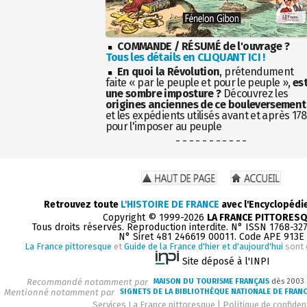
COMMANDE / RÉSUMÉ de l'ouvrage ?
Tous les détails en CLIQUANT ICI !
En quoi la Révolution
, prétendument
faite « par le peuple et pour le peuple »,
es
une sombre imposture ?
Découvrez les
origines anciennes de ce bouleversement
et les expédients utilisés avant et après 17
pour l'imposer au peuple
- - - - - - - - - - -
Retrouvez toute
L'HISTOIRE DE FRANCE
avec l'Encyclopédi
Copyright © 1999-2026
LA FRANCE PITTORES
Tous droits réservés. Reproduction interdite. N° ISSN 1768-32
N° Siret 481 246619 00011. Code APE 913E
La France pittoresque
et
Guide de la France d'hier et d'aujourd'hui
sont 
Site déposé à l'INPI
Recommandé notamment par
MAISON DU TOURISME FRANÇAIS
dès 2003
Mentionné notamment par
SIGNETS DE LA BIBLIOTHÈQUE NATIONALE DE FRAN
Services La France pittoresque
|
Politique de confident