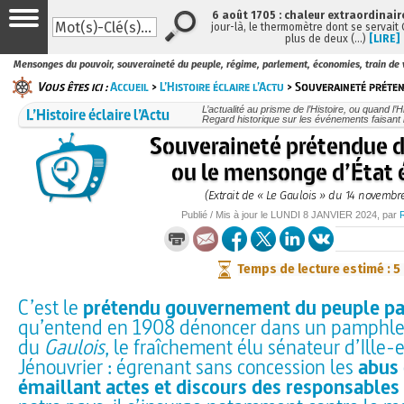
6 août 1705 : chaleur extraordinair
jour-là, le thermomètre dont se servait
plus de deux (…)
[LIRE]
Mensonges du pouvoir, souveraineté du peuple, régime, parlement, économies, train de v
Vous êtes ici :
Accueil
>
L’Histoire éclaire l’Actu
> Souveraineté préten
L’Histoire éclaire l’Actu
L’actualité au prisme de l’Histoire, ou quand l’His
Regard historique sur les événements faisant l
Souveraineté prétendue 
ou le mensonge d’État
(Extrait de « Le Gaulois » du 14 novembr
Publié / Mis à jour le
LUNDI
8 JANVIER 2024
, par
Temps de lecture estimé : 5
C’est le
prétendu gouvernement du peuple pa
qu’entend en 1908 dénoncer dans un pamphlet
du
Gaulois
, le fraîchement élu sénateur d’Ille-
Jénouvrier : égrenant sans concession les
abus 
émaillant actes et discours des responsables