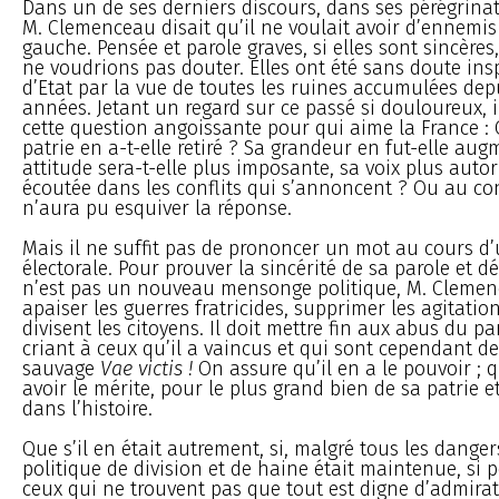
Dans un de ses derniers discours, dans ses pérégrinat
M. Clemenceau disait qu’il ne voulait avoir d’ennemis 
gauche. Pensée et parole graves, si elles sont sincères
ne voudrions pas douter. Elles ont été sans doute in
d’Etat par la vue de toutes les ruines accumulées de
années. Jetant un regard sur ce passé si douloureux, i
cette question angoissante pour qui aime la France : 
patrie en a-t-elle retiré ? Sa grandeur en fut-elle au
attitude sera-t-elle plus imposante, sa voix plus autor
écoutée dans les conflits qui s’annoncent ? Ou au contr
n’aura pu esquiver la réponse.
Mais il ne suffit pas de prononcer un mot au cours 
électorale. Pour prouver la sincérité de sa parole et 
n’est pas un nouveau mensonge politique, M. Clemen
apaiser les guerres fratricides, supprimer les agitation
divisent les citoyens. Il doit mettre fin aux abus du par
criant à ceux qu’il a vaincus et qui sont cependant de
sauvage
Vae victis !
On assure qu’il en a le pouvoir ; qu
avoir le mérite, pour le plus grand bien de sa patrie
dans l’histoire.
Que s’il en était autrement, si, malgré tous les dangers
politique de division et de haine était maintenue, si
ceux qui ne trouvent pas que tout est digne d’admira