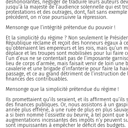
déshonorantes, négliger de traduire leurs auteurs dev
jusqu’à la majesté de l’audience solennelle qui est tr
protestations et des outrages, dont, fait sans exemple
précédent, on n’ose poursuivre la répression.
Mensonge que l’intégrité prétendue du pouvoir !
Et la simplicité du régime ? Non seulement le Présiden
République réclame et reçoit des honneurs égaux à c
qu’obtenaient les empereurs et les rois, mais qu’un m
déplace et les troupes sont mobilisées pour lui faire 
l’un d’eux ne se contentait pas de l’imposante garnis
lieu de corps d’armée, mais faisait venir de loin une 
cavalerie et une brigade d’infanterie pour faire la ha
passage, et ce au grand détriment de l’instruction de 
finances des contribuables.
Mensonge que la simplicité prétendue du régime !
Ils promettaient qu’ils seraient, et ils affirment qu’il
des finances publiques. Or, nous assistons à un gasp
année plus effréné, à une ruée de plus en plus sauva
a si bien nommé l’
assiette au beurre
, à tel point que l
augmentations incessantes des impôts n’y peuvent suff
sont impuissantes à empêcher le déficit des budgets.