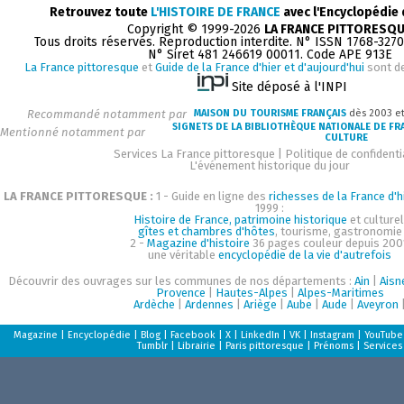
Retrouvez toute
L'HISTOIRE DE FRANCE
avec l'Encyclopédie
Copyright © 1999-2026
LA FRANCE PITTORESQ
Tous droits réservés. Reproduction interdite. N° ISSN 1768-327
N° Siret 481 246619 00011. Code APE 913E
La France pittoresque
et
Guide de la France d'hier et d'aujourd'hui
sont d
Site déposé à l'INPI
Recommandé notamment par
MAISON DU TOURISME FRANÇAIS
dès 2003 e
SIGNETS DE LA BIBLIOTHÈQUE NATIONALE DE FR
Mentionné notamment par
CULTURE
Services La France pittoresque
|
Politique de confidenti
L'événement historique du jour
LA FRANCE PITTORESQUE :
1 - Guide en ligne des
richesses de la France d'h
1999 :
Histoire de France, patrimoine historique
et culturel
gîtes et chambres d'hôtes
, tourisme, gastronomie
2 -
Magazine d'histoire
36 pages couleur depuis 200
une véritable
encyclopédie de la vie d'autrefois
Découvrir des ouvrages sur les communes de nos départements :
Ain
|
Aisn
Provence
|
Hautes-Alpes
|
Alpes-Maritimes
Ardèche
|
Ardennes
|
Ariège
|
Aube
|
Aude
|
Aveyron
Magazine
|
Encyclopédie
|
Blog
|
Facebook
|
X
|
LinkedIn
|
VK
|
Instagram
|
YouTube
Tumblr
|
Librairie
|
Paris pittoresque
|
Prénoms
|
Services