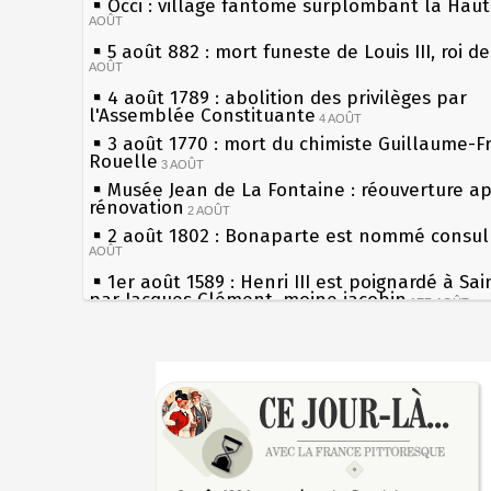
Occi : village fantôme surplombant la Hau
AOÛT
5 août 882 : mort funeste de Louis III, roi d
AOÛT
4 août 1789 : abolition des privilèges par
l'Assemblée Constituante
4 AOÛT
3 août 1770 : mort du chimiste Guillaume-F
Rouelle
3 AOÛT
Musée Jean de La Fontaine : réouverture a
rénovation
2 AOÛT
2 août 1802 : Bonaparte est nommé consul 
AOÛT
1er août 1589 : Henri III est poignardé à Sa
par Jacques Clément, moine jacobin
1ER AOÛT
31 juillet 1899 : décret instaurant les moug
boîtes aux lettres en fonte de Léon Mougeot
Sécheresses (Grandes), étés caniculaires à 
30 juillet 1918 : mort d'Auguste Poulain, fo
les siècles
Chocolat Poulain
30 JUILLET
27 mai 1610 : supplice de François Ravaillac
29 juillet 1881 : loi sur la liberté de la pres
du roi Henri IV
28 juillet 1794 : supplice de Robespierre et
Pierre qui roule n'amasse pas mousse
partie de ses complices
28 JUILLET
Qui aime bien châtie bien