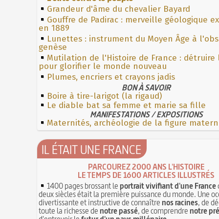
Grandeur d'âme du chevalier Bayard
Gouffre de Padirac : merveille géologique e
en 1889
Lunettes : instrument du Moyen Âge à l'ob
genèse
Mutilation de l'Histoire de France : détruire
pour glorifier le monde nouveau
Plumes, encriers et crayons jadis
BON À SAVOIR
Boire à tire-larigot (la rigaud)
Le diable bat sa femme et marie sa fille
MANIFESTATIONS / EXPOSITIONS
Maternités, archéologie de la figure matern
IL ÉTAIT UNE FRANCE
PARCOUREZ 2000 ANS L'HISTOIRE
LE TEMPS DE 1600 ARTICLES ILLUSTRÉS
1400 pages brossant le
portrait vivifiant d'une France
deux siècles était la première puissance du monde. Une oc
divertissante et instructive de connaître
nos racines
, de dé
toute la richesse de
notre passé
, de comprendre
notre pr
d'entrevoir le
futur d'un pays millénaire