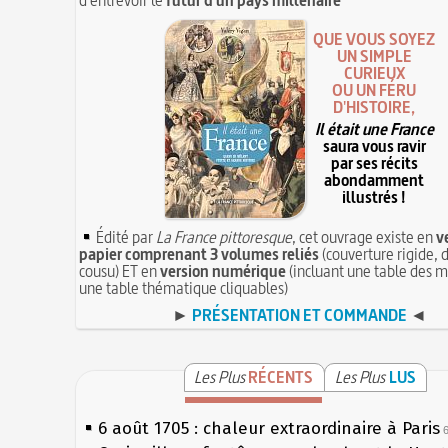
QUE VOUS SOYEZ
UN SIMPLE
CURIEUX
OU UN FÉRU
D'HISTOIRE,
Il était une France
saura vous ravir
par ses récits
abondamment
illustrés !
Édité par
La France pittoresque
, cet ouvrage existe en
v
papier comprenant 3 volumes reliés
(couverture rigide, d
cousu) ET en
version numérique
(incluant une table des m
une table thématique cliquables)
►
PRÉSENTATION ET COMMANDE
◄
Les Plus
RÉCENTS
Les Plus
LUS
6 août 1705 : chaleur extraordinaire à Paris