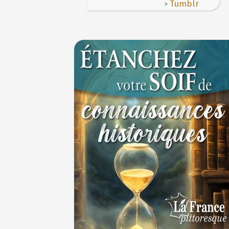
>
Tumblr
Thérapeutique alcoolique au Moyen Âge
29 J