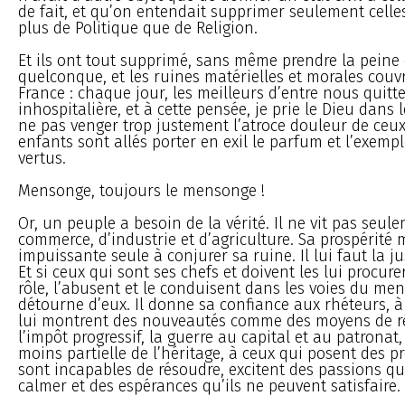
de fait, et qu’on entendait supprimer seulement celles
plus de Politique que de Religion.
Et ils ont tout supprimé, sans même prendre la pein
quelconque, et les ruines matérielles et morales couvr
France : chaque jour, les meilleurs d’entre nous quitte
inhospitalière, et à cette pensée, je prie le Dieu dans l
ne pas venger trop justement l’atroce douleur de ceux
enfants sont allés porter en exil le parfum et l’exempl
vertus.
Mensonge, toujours le mensonge !
Or, un peuple a besoin de la vérité. Il ne vit pas seul
commerce, d’industrie et d’agriculture. Sa prospérité m
impuissante seule à conjurer sa ruine. Il lui faut la jus
Et si ceux qui sont ses chefs et doivent les lui procure
rôle, l’abusent et le conduisent dans les voies du men
détourne d’eux. Il donne sa confiance aux rhéteurs, à
lui montrent des nouveautés comme des moyens de r
l’impôt progressif, la guerre au capital et au patronat,
moins partielle de l’héritage, à ceux qui posent des p
sont incapables de résoudre, excitent des passions qu
calmer et des espérances qu’ils ne peuvent satisfaire.