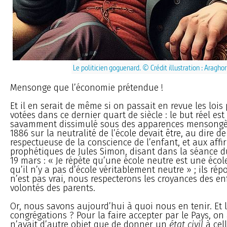
Le politicien goguenard. © Crédit illustration : Aragho
Mensonge que l’économie prétendue !
Et il en serait de même si on passait en revue les lois
votées dans ce dernier quart de siècle : le but réel est
savamment dissimulé sous des apparences mensongère
1886 sur la neutralité de l’école devait être, au dire d
respectueuse de la conscience de l’enfant, et aux aff
prophétiques de Jules Simon, disant dans la séance 
19 mars : « Je répète qu’une école neutre est une éco
qu’il n’y a pas d’école véritablement neutre » ; ils rép
n’est pas vrai, nous respecterons les croyances des en
volontés des parents.
Or, nous savons aujourd’hui à quoi nous en tenir. Et la
congrégations ? Pour la faire accepter par le Pays, on 
n’avait d’autre objet que de donner un
état civil
à cell