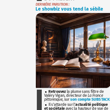
DERNIÈRE PARUTION :
Le showbiz vous tend la sébile
Retrouvez
la plume sans filtre de
Valéry Vigan, directeur de
La France
pittoresque
, sur
son compte SUBSTACK
Il s'attarde sur l'
actualité politique
et sociétale
avec la hauteur de vue de