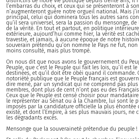
distinctifs de notre vie politique depuis trente ans, il
l’embarras du choix, et ceux qui se présenteront à son
n’augmenteront guère notre orgueil national. Mais j’
principal, celui qui dominera tous les autres sans con
qu’il sera universel, sera la passion du mensonge, de
de la vérité. En tout et partout, en politique intérieur
extérieure, aujourd’hui comme hier, la vérité est cach
travestie, et jamais, à aucune époque de notre histoi
souverain prétendu qu’on nomme le Pays ne fut, non
moins consulté, mais plus trompé.
On nous dit que nous avons le gouvernement du Peup
Peuple, que c’est le Peuple qui fait les lois, qu’il est l
destinées, et qu’il doit être obéi quand il commande. Or
notoriété publique que le Peuple français est gouvern
dire mené, par un syndicat qui ne comprend pas plus 
membres, dont plus de cent n’ont pas eu des Français
Ceux que le Peuple est censé choisir pour mandataires
le représenter au Sénat ou à la Chambre, lui sont le 
imposés par la candidature officielle la plus éhontée 
existé, et dont l’Empire, à ses plus mauvais jours, ne
les dégradants excès.
Mensonge que la souveraineté prétendue du peuple !