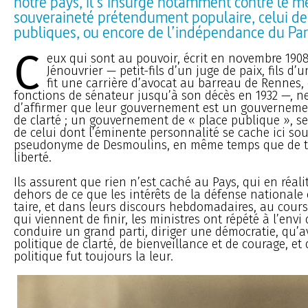
notre pays, il s’insurge notamment contre le 
souveraineté prétendument populaire, celui d
publiques, ou encore de l’indépendance du Par
C
eux qui sont au pouvoir, écrit en novembre 190
Jénouvrier — petit-fils d’un juge de paix, fils d’u
fit une carrière d’avocat au barreau de Rennes,
fonctions de sénateur jusqu’à son décès en 1932 —, n
d’affirmer que leur gouvernement est un gouverneme
de clarté ; un gouvernement de « place publique », se
de celui dont l’éminente personnalité se cache ici sou
pseudonyme de Desmoulins, en même temps que de to
liberté.
Ils assurent que rien n’est caché au Pays, qui en réal
dehors de ce que les intérêts de la défense nationa
taire, et dans leurs discours hebdomadaires, au cour
qui viennent de finir, les ministres ont répété à l’env
conduire un grand parti, diriger une démocratie, qu’
politique de clarté, de bienveillance et de courage, et
politique fut toujours la leur.