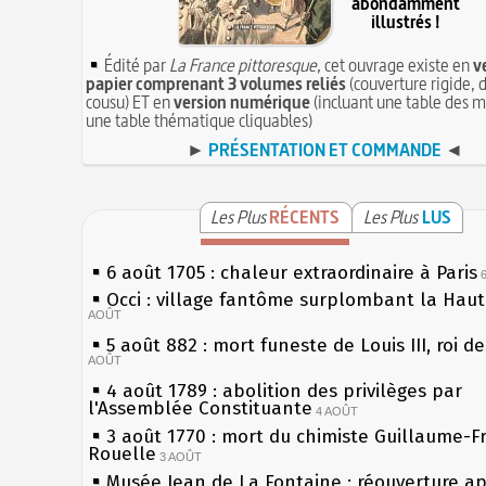
abondamment
illustrés !
Édité par
La France pittoresque
, cet ouvrage existe en
v
papier comprenant 3 volumes reliés
(couverture rigide, d
cousu) ET en
version numérique
(incluant une table des m
une table thématique cliquables)
►
PRÉSENTATION ET COMMANDE
◄
Les Plus
RÉCENTS
Les Plus
LUS
6 août 1705 : chaleur extraordinaire à Paris
Occi : village fantôme surplombant la Hau
AOÛT
5 août 882 : mort funeste de Louis III, roi d
AOÛT
4 août 1789 : abolition des privilèges par
l'Assemblée Constituante
4 AOÛT
3 août 1770 : mort du chimiste Guillaume-F
Rouelle
3 AOÛT
Musée Jean de La Fontaine : réouverture a