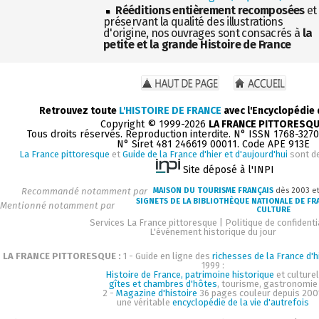
Rééditions entièrement recomposées
et
préservant la qualité des illustrations
d'origine, nos ouvrages sont consacrés à
la
petite et la grande Histoire de France
Retrouvez toute
L'HISTOIRE DE FRANCE
avec l'Encyclopédie
Copyright © 1999-2026
LA FRANCE PITTORESQ
Tous droits réservés. Reproduction interdite. N° ISSN 1768-327
N° Siret 481 246619 00011. Code APE 913E
La France pittoresque
et
Guide de la France d'hier et d'aujourd'hui
sont d
Site déposé à l'INPI
Recommandé notamment par
MAISON DU TOURISME FRANÇAIS
dès 2003 e
SIGNETS DE LA BIBLIOTHÈQUE NATIONALE DE FR
Mentionné notamment par
CULTURE
Services La France pittoresque
|
Politique de confidenti
L'événement historique du jour
LA FRANCE PITTORESQUE :
1 - Guide en ligne des
richesses de la France d'h
1999 :
Histoire de France, patrimoine historique
et culturel
gîtes et chambres d'hôtes
, tourisme, gastronomie
2 -
Magazine d'histoire
36 pages couleur depuis 200
une véritable
encyclopédie de la vie d'autrefois