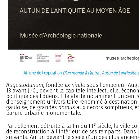
Affiche de l’exposition
D’un monde à l’autre : Autun de l’antiquit
Augustodunum
, fondée
ex nihilo
sous l’empereur Augus
13 avant J.-C., devient la capitale intellectuelle, écon
politique des Éduens. Elle abrite notamment un centr
d’enseignement universitaire renommé à destination d
gauloise, de grandes
domus
aux décors somptueux, et
parure urbaine monumentale.
e
Partiellement détruite à la fin du III
siècle, la ville 
de reconstruction à l’intérieur de ses remparts. Dans l
suivants, Autun devient le siège d’un des plus ancien