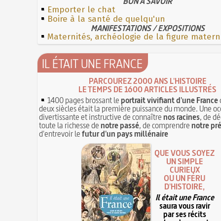
BON À SAVOIR
Emporter le chat
Boire à la santé de quelqu'un
MANIFESTATIONS / EXPOSITIONS
Maternités, archéologie de la figure matern
IL ÉTAIT UNE FRANCE
PARCOUREZ 2000 ANS L'HISTOIRE
LE TEMPS DE 1600 ARTICLES ILLUSTRÉS
1400 pages brossant le
portrait vivifiant d'une France
deux siècles était la première puissance du monde. Une oc
divertissante et instructive de connaître
nos racines
, de dé
toute la richesse de
notre passé
, de comprendre
notre pr
d'entrevoir le
futur d'un pays millénaire
QUE VOUS SOYEZ
UN SIMPLE
CURIEUX
OU UN FÉRU
D'HISTOIRE,
Il était une France
saura vous ravir
par ses récits