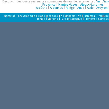
Découvrir des ouvrages sur les communes de nos départements :
Ain
|
Aisn
Provence
|
Hautes-Alpes
|
Alpes-Maritimes
Ardèche
|
Ardennes
|
Ariège
|
Aube
|
Aude
|
Aveyron
Magazine
|
Encyclopédie
|
Blog
|
Facebook
|
X
|
LinkedIn
|
VK
|
Instagram
|
YouTube
Tumblr
|
Librairie
|
Paris pittoresque
|
Prénoms
|
Services