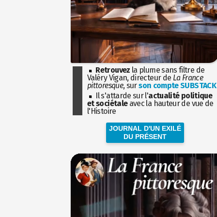
Retrouvez
la plume sans filtre de
Valéry Vigan, directeur de
La France
pittoresque
, sur
son compte SUBSTACK
Il s'attarde sur l'
actualité politique
et sociétale
avec la hauteur de vue de
l'Histoire
JOURNAL D'UN EXILÉ
DU PRÉSENT