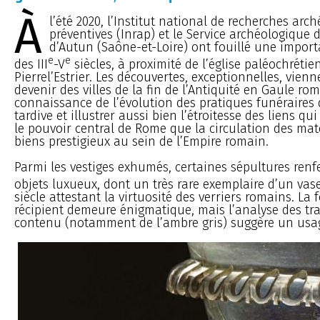
À
l’été 2020, l’Institut national de recherches arc
préventives (Inrap) et le Service archéologique d
d’Autun (Saône-et-Loire) ont fouillé une impor
e
e
des III
-V
siècles, à proximité de l’église paléochrétie
Pierrel’Estrier. Les découvertes, exceptionnelles, vienne
devenir des villes de la fin de l’Antiquité en Gaule rom
connaissance de l’évolution des pratiques funéraires d
tardive et illustrer aussi bien l’étroitesse des liens qu
le pouvoir central de Rome que la circulation des mat
biens prestigieux au sein de l’Empire romain.
Parmi les vestiges exhumés, certaines sépultures ren
objets luxueux, dont un très rare exemplaire d’un vase
siècle attestant la virtuosité des verriers romains. La 
récipient demeure énigmatique, mais l’analyse des tr
contenu (notamment de l’ambre gris) suggère un usag