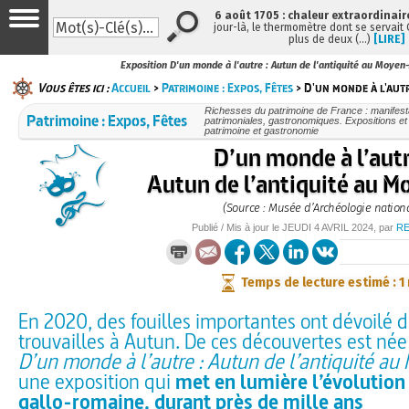
6 août 1705 : chaleur extraordinair
jour-là, le thermomètre dont se servait
plus de deux (…)
[LIRE]
Exposition D'un monde à l'autre : Autun de l'antiquité au Moyen
Vous êtes ici :
Accueil
>
Patrimoine : Expos, Fêtes
> D'un monde à l'autr
Richesses du patrimoine de France : manifesta
Patrimoine : Expos, Fêtes
patrimoniales, gastronomiques. Expositions et f
patrimoine et gastronomie
D’un monde à l’autr
Autun de l’antiquité au 
(Source : Musée d’Archéologie nation
Publié / Mis à jour le
JEUDI
4 AVRIL 2024
, par
R
Temps de lecture estimé : 1
En 2020, des fouilles importantes ont dévoilé 
trouvailles à Autun. De ces découvertes est née 
D’un monde à l’autre : Autun de l’antiquité a
une exposition qui
met en lumière l’évolution 
gallo-romaine, durant près de mille ans