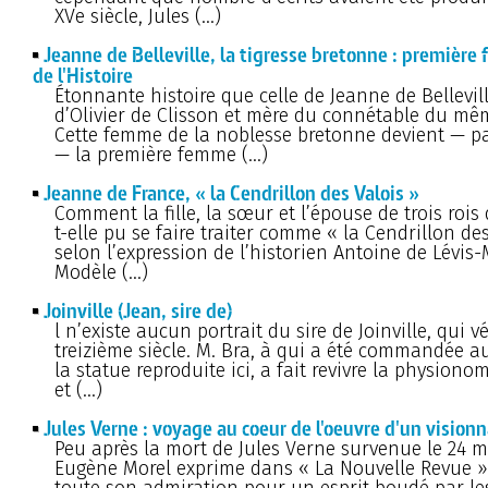
XVe siècle, Jules (…)
Jeanne de Belleville, la tigresse bretonne : première
de l'Histoire
Étonnante histoire que celle de Jeanne de Bellevil
d’Olivier de Clisson et mère du connétable du m
Cette femme de la noblesse bretonne devient — p
— la première femme (…)
Jeanne de France, « la Cendrillon des Valois »
Comment la fille, la sœur et l’épouse de trois rois
t-elle pu se faire traiter comme « la Cendrillon des
selon l’expression de l’historien Antoine de Lévis-
Modèle (…)
Joinville (Jean, sire de)
l n’existe aucun portrait du sire de Joinville, qui v
treizième siècle. M. Bra, à qui a été commandée au
la statue reproduite ici, a fait revivre la physiono
et (…)
Jules Verne : voyage au coeur de l'oeuvre d'un visionn
Peu après la mort de Jules Verne survenue le 24 m
Eugène Morel exprime dans « La Nouvelle Revue » 
toute son admiration pour un esprit boudé par les