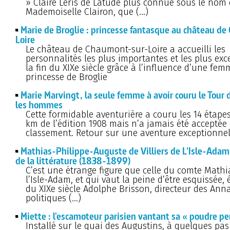
» Claire Léris de Latude plus connue sous le nom
Mademoiselle Clairon, que (…)
Marie de Broglie : princesse fantasque au château d
Loire
Le château de Chaumont-sur-Loire a accueilli les
personnalités les plus importantes et les plus exc
la fin du XIXe siècle grâce à l’influence d’une femm
princesse de Broglie
Marie Marvingt, la seule femme à avoir couru le Tour 
les hommes
Cette formidable aventurière a couru les 14 étapes
km de l’édition 1908 mais n’a jamais été acceptée
classement. Retour sur une aventure exceptionnel
Mathias-Philippe-Auguste de Villiers de L'Isle-Adam,
de la littérature (1838-1899)
C’est une étrange figure que celle du comte Mathia
l’Isle-Adam, et qui vaut la peine d’être esquissée, é
du XIXe siècle Adolphe Brisson, directeur des Ann
politiques (…)
Miette : l'escamoteur parisien vantant sa « poudre p
Installé sur le quai des Augustins, à quelques pas