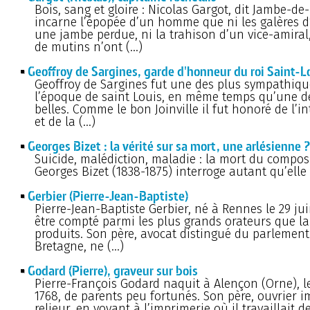
Bois, sang et gloire : Nicolas Gargot, dit Jambe-de-
incarne l’épopée d’un homme que ni les galères d
une jambe perdue, ni la trahison d’un vice-amiral,
de mutins n’ont (…)
Geoffroy de Sargines, garde d'honneur du roi Saint-L
Geoffroy de Sargines fut une des plus sympathiqu
l’époque de saint Louis, en même temps qu’une d
belles. Comme le bon Joinville il fut honoré de l’i
et de la (…)
Georges Bizet : la vérité sur sa mort, une arlésienne ?
Suicide, malédiction, maladie : la mort du compos
Georges Bizet (1838-1875) interroge autant qu’elle
Gerbier (Pierre-Jean-Baptiste)
Pierre-Jean-Baptiste Gerbier, né à Rennes le 29 jui
être compté parmi les plus grands orateurs que la
produits. Son père, avocat distingué du parlement
Bretagne, ne (…)
Godard (Pierre), graveur sur bois
Pierre-François Godard naquit à Alençon (Orne), le
1768, de parents peu fortunés. Son père, ouvrier 
relieur, en voyant à l’imprimerie où il travaillait d