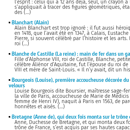
l’esprit : celui qui à 12 ans déjà, seul, un crayon à
s’appliquait à tracer des figures géométriques, éta
des (…)
Blanchart (Alain)
Alain Blanchart est trop ignoré : il fut aussi héro
en 1418, que l’avait été en 1347, à Calais, Eustache
Pierre, si souvent célébré par l’histoire et les arts.
roi (…)
Blanche de Castille (La reine) : main de fer dans un g
Fille d’Alphonse VIII, roi de Castille, Blanche, petite
célèbre Aliénor d’Aquitaine, fut l’épouse du roi de
VIII et mère de Saint-Louis. « Il n’y avait, dit un hi
Bourgeois (Louise), première accoucheuse décorée du
velours
Louise Bourgeois dite Boursier, maîtresse sage-f
la ville de Paris, accoucheuse de Marie de Médici
femme de Henri IV), naquit à Paris en 1563, de pa
honnêtes et aisés. (…)
Bretagne (Anne de), qui deux fois monta sur le trône 
Anne, Duchesse de Bretagne, et qui monta deux fo
trône de France, s’est acquis par ses hautes capac