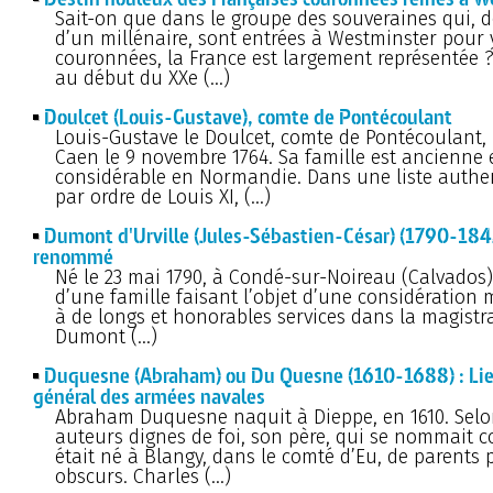
Sait-on que dans le groupe des souveraines qui, d
d’un millénaire, sont entrées à Westminster pour 
couronnées, la France est largement représentée ?
au début du XXe (…)
Doulcet (Louis-Gustave), comte de Pontécoulant
Louis-Gustave le Doulcet, comte de Pontécoulant,
Caen le 9 novembre 1764. Sa famille est ancienne 
considérable en Normandie. Dans une liste authen
par ordre de Louis XI, (…)
Dumont d'Urville (Jules-Sébastien-César) (1790-1842
renommé
Né le 23 mai 1790, à Condé-sur-Noireau (Calvados)
d’une famille faisant l’objet d’une considération
à de longs et honorables services dans la magistra
Dumont (…)
Duquesne (Abraham) ou Du Quesne (1610-1688) : Li
général des armées navales
Abraham Duquesne naquit à Dieppe, en 1610. Selo
auteurs dignes de foi, son père, qui se nommait 
était né à Blangy, dans le comté d’Eu, de parents 
obscurs. Charles (…)