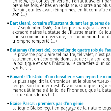
En 1694, les Contes en vers de Perrault avaient pa
première fois, édités en Hollande. Quatre ans plus
Barbin, qui les avait réimprimés, en fit connaître 
son (…)
Bart (Jean), corsaire s'illustrant durant les guerres de
Le 7 septembre 1845, Dunkerque inaugurait avec 
extraordinaires la statue de l’illustre marin. Ce jou
choisi comme anniversaire, en commémoration d
triomphe remporté (…)
Batarnay (Ymbert de), conseiller de quatre rois de Fr
Le proverbe populaire tel maître, tel valet, n’est pa
seulement en économie domestique ; il a son app
la politique et dans l’histoire. Le caractère d’un s
goûts, (…)
Bayard : l’histoire d’un chevalier « sans reproche » m
Le plus sage, dit la Chronique, et le plus vertueux
temps. Son honneur est d’avoir voulu que la guer
manquât jamais à la loi de l’honneur, que la batai
et que dans leurs (…)
Blaise Pascal : premiers pas d'un génie
Le jeune Blaise reçut en partage de la nature tous