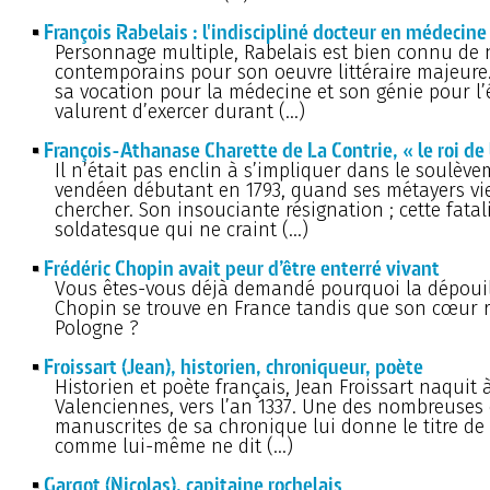
François Rabelais : l'indiscipliné docteur en médecine
Personnage multiple, Rabelais est bien connu de 
contemporains pour son oeuvre littéraire majeure.
sa vocation pour la médecine et son génie pour l’
valurent d’exercer durant (…)
François-Athanase Charette de La Contrie, « le roi de
Il n’était pas enclin à s’impliquer dans le soulèv
vendéen débutant en 1793, quand ses métayers vi
chercher. Son insouciante résignation ; cette fatal
soldatesque qui ne craint (…)
Frédéric Chopin avait peur d’être enterré vivant
Vous êtes-vous déjà demandé pourquoi la dépouil
Chopin se trouve en France tandis que son cœur r
Pologne ?
Froissart (Jean), historien, chroniqueur, poète
Historien et poète français, Jean Froissart naquit 
Valenciennes, vers l’an 1337. Une des nombreuses
manuscrites de sa chronique lui donne le titre de 
comme lui-même ne dit (…)
Gargot (Nicolas), capitaine rochelais