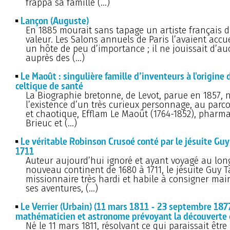
frappa sa famille (…)
Lançon (Auguste)
En 1885 mourait sans tapage un artiste français d
valeur. Les Salons annuels de Paris l’avaient accu
un hôte de peu d’importance ; il ne jouissait d’au
auprès des (…)
Le Maoût : singulière famille d’inventeurs à l'origine
celtique de santé
La Biographie bretonne, de Levot, parue en 1857, 
l’existence d’un très curieux personnage, au parc
et chaotique, Efflam Le Maoût (1764-1852), pharma
Brieuc et (…)
Le véritable Robinson Crusoé conté par le jésuite Guy
1711
Auteur aujourd’hui ignoré et ayant voyagé au lon
nouveau continent de 1680 à 1711, le jésuite Guy T
missionnaire très hardi et habile à consigner main
ses aventures, (…)
Le Verrier (Urbain) (11 mars 1811 - 23 septembre 1877
mathématicien et astronome prévoyant la découverte
Né le 11 mars 1811, résolvant ce qui paraissait être