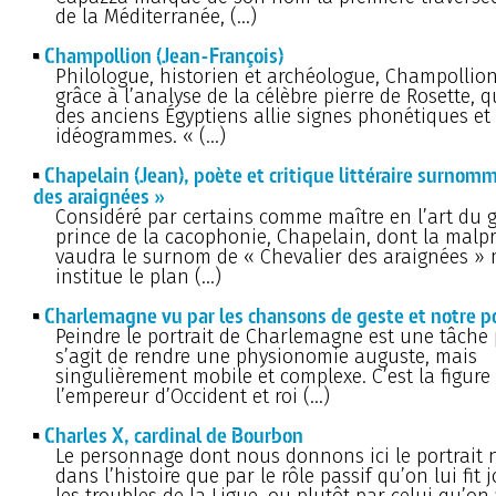
de la Méditerranée, (…)
Champollion (Jean-François)
Philologue, historien et archéologue, Champolli
grâce à l’analyse de la célèbre pierre de Rosette, q
des anciens Égyptiens allie signes phonétiques et
idéogrammes. « (…)
Chapelain (Jean), poète et critique littéraire surnomm
des araignées »
Considéré par certains comme maître en l’art du g
prince de la cacophonie, Chapelain, dont la malpr
vaudra le surnom de « Chevalier des araignées » 
institue le plan (…)
Charlemagne vu par les chansons de geste et notre p
Peindre le portrait de Charlemagne est une tâche p
s’agit de rendre une physionomie auguste, mais
singulièrement mobile et complexe. C’est la figure
l’empereur d’Occident et roi (…)
Charles X, cardinal de Bourbon
Le personnage dont nous donnons ici le portrait n
dans l’histoire que par le rôle passif qu’on lui fit
les troubles de la Ligue, ou plutôt par celui qu’on 