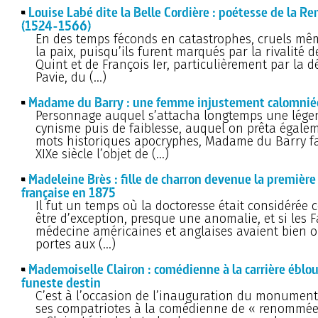
Louise Labé dite la Belle Cordière : poétesse de la R
(1524-1566)
En des temps féconds en catastrophes, cruels m
la paix, puisqu’ils furent marqués par la rivalité 
Quint et de François Ier, particulièrement par la dé
Pavie, du (…)
Madame du Barry : une femme injustement calomnié
Personnage auquel s’attacha longtemps une lége
cynisme puis de faiblesse, auquel on prêta égale
mots historiques apocryphes, Madame du Barry fai
XIXe siècle l’objet de (…)
Madeleine Brès : fille de charron devenue la première
française en 1875
Il fut un temps où la doctoresse était considéré
être d’exception, presque une anomalie, et si les F
médecine américaines et anglaises avaient bien o
portes aux (…)
Mademoiselle Clairon : comédienne à la carrière éblo
funeste destin
C’est à l’occasion de l’inauguration du monument
ses compatriotes à la comédienne de « renommée 