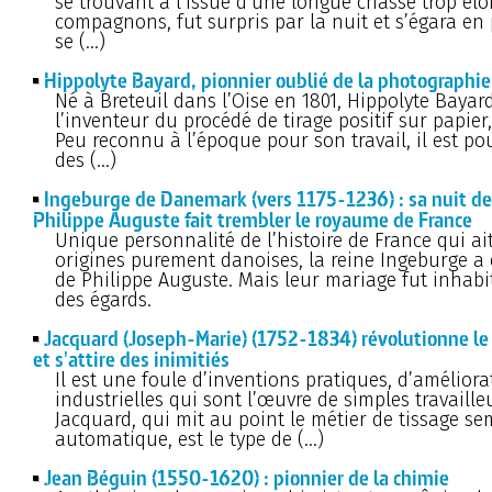
se trouvant à l’issue d’une longue chasse trop élo
compagnons, fut surpris par la nuit et s’égara en p
se (…)
Hippolyte Bayard, pionnier oublié de la photographie
Né à Breteuil dans l’Oise en 1801, Hippolyte Bayard
l’inventeur du procédé de tirage positif sur papier,
Peu reconnu à l’époque pour son travail, il est po
des (…)
Ingeburge de Danemark (vers 1175-1236) : sa nuit de
Philippe Auguste fait trembler le royaume de France
Unique personnalité de l’histoire de France qui ai
origines purement danoises, la reine Ingeburge a 
de Philippe Auguste. Mais leur mariage fut inhabi
des égards.
Jacquard (Joseph-Marie) (1752-1834) révolutionne le 
et s'attire des inimitiés
Il est une foule d’inventions pratiques, d’améliora
industrielles qui sont l’œuvre de simples travaille
Jacquard, qui mit au point le métier de tissage se
automatique, est le type de (…)
Jean Béguin (1550-1620) : pionnier de la chimie