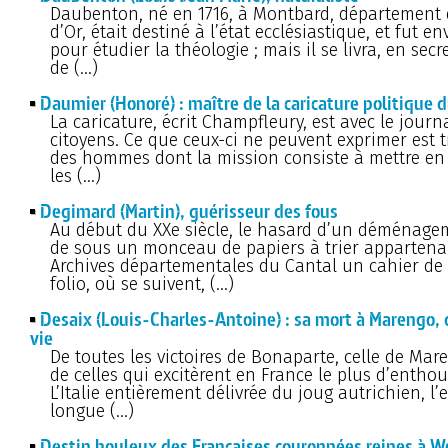
Daubenton, né en 1716, à Montbard, département 
d’Or, était destiné à l’état ecclésiastique, et fut e
pour étudier la théologie ; mais il se livra, en secre
de (…)
Daumier (Honoré) : maître de la caricature politique d
La caricature, écrit Champfleury, est avec le journal
citoyens. Ce que ceux-ci ne peuvent exprimer est t
des hommes dont la mission consiste à mettre en
les (…)
Degimard (Martin), guérisseur des fous
Au début du XXe siècle, le hasard d’un déménag
de sous un monceau de papiers à trier appartena
Archives départementales du Cantal un cahier de 
folio, où se suivent, (…)
Desaix (Louis-Charles-Antoine) : sa mort à Marengo, d
vie
De toutes les victoires de Bonaparte, celle de Mar
de celles qui excitèrent en France le plus d’entho
L’Italie entièrement délivrée du joug autrichien, l’
longue (…)
Destin houleux des Françaises couronnées reines à 