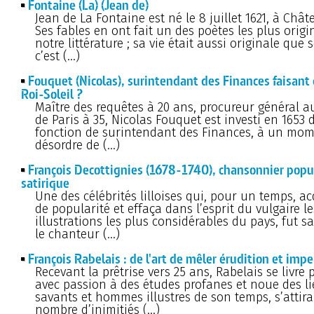
Fontaine (La) (Jean de)
Jean de La Fontaine est né le 8 juillet 1621, à Chât
Ses fables en ont fait un des poètes les plus orig
notre littérature ; sa vie était aussi originale que 
c’est (…)
Fouquet (Nicolas), surintendant des Finances faisant 
Roi-Soleil ?
Maître des requêtes à 20 ans, procureur général 
de Paris à 35, Nicolas Fouquet est investi en 1653 
fonction de surintendant des Finances, à un mom
désordre de (…)
François Decottignies (1678-1740), chansonnier popul
satirique
Une des célébrités lilloises qui, pour un temps, ac
de popularité et effaça dans l’esprit du vulgaire le
illustrations les plus considérables du pays, fut s
le chanteur (…)
François Rabelais : de l'art de mêler érudition et imp
Recevant la prêtrise vers 25 ans, Rabelais se livre
avec passion à des études profanes et noue des l
savants et hommes illustres de son temps, s’attira
nombre d’inimitiés (…)