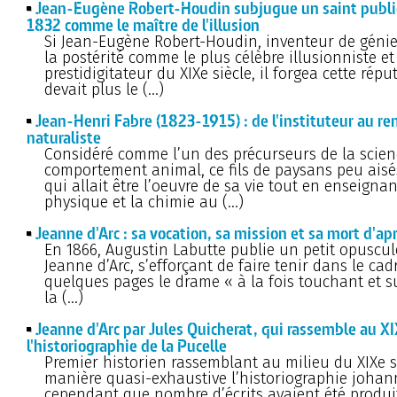
Jean-Eugène Robert-Houdin subjugue un saint public
1832 comme le maître de l'illusion
Si Jean-Eugène Robert-Houdin, inventeur de génie
la postérité comme le plus célèbre illusionniste et
prestidigitateur du XIXe siècle, il forgea cette rép
devait plus le (…)
Jean-Henri Fabre (1823-1915) : de l'instituteur au 
naturaliste
Considéré comme l’un des précurseurs de la scie
comportement animal, ce fils de paysans peu aisé
qui allait être l’oeuvre de sa vie tout en enseignan
physique et la chimie au (…)
Jeanne d'Arc : sa vocation, sa mission et sa mort d'ap
En 1866, Augustin Labutte publie un petit opuscule
Jeanne d’Arc, s’efforçant de faire tenir dans le cadr
quelques pages le drame « à la fois touchant et s
la (…)
Jeanne d'Arc par Jules Quicherat, qui rassemble au XI
l'historiographie de la Pucelle
Premier historien rassemblant au milieu du XIXe s
manière quasi-exhaustive l’historiographie johan
cependant que nombre d’écrits avaient été produi