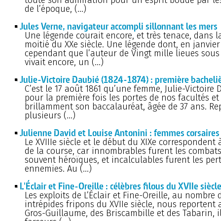
de l’époque, (…)
Jules Verne, navigateur accompli sillonnant les mers
Une légende courait encore, et très tenace, dans l
moitié du XXe siècle. Une légende dont, en janvier 
cependant que l’auteur de Vingt mille lieues sous
vivait encore, un (…)
Julie-Victoire Daubié (1824-1874) : première bacheliè
C’est le 17 août 1861 qu’une femme, Julie-Victoire 
pour la première fois les portes de nos facultés et
brillamment son baccalauréat, âgée de 37 ans. R
plusieurs (…)
Julienne David et Louise Antonini : femmes corsaires
Le XVIIIe siècle et le début du XIXe correspondent à
de la course, car innombrables furent les combats 
souvent héroïques, et incalculables furent les per
ennemies. Au (…)
L'Éclair et Fine-Oreille : célèbres filous du XVIIe siècl
Les exploits de L’Éclair et Fine-Oreille, au nombre 
intrépides fripons du XVIIe siècle, nous reportent
Gros-Guillaume, des Briscambille et des Tabarin, i