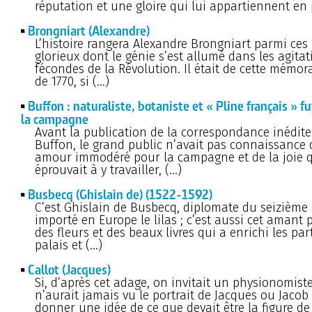
réputation et une gloire qui lui appartiennent en
Brongniart (Alexandre)
L’histoire rangera Alexandre Brongniart parmi c
glorieux dont le génie s’est allumé dans les agitat
fécondes de la Révolution. Il était de cette mémor
de 1770, si (…)
Buffon : naturaliste, botaniste et « Pline français » f
la campagne
Avant la publication de la correspondance inédite
Buffon, le grand public n’avait pas connaissance
amour immodéré pour la campagne et de la joie q
éprouvait à y travailler, (…)
Busbecq (Ghislain de) (1522-1592)
C’est Ghislain de Busbecq, diplomate du seizième s
importé en Europe le lilas ; c’est aussi cet amant
des fleurs et des beaux livres qui a enrichi les par
palais et (…)
Callot (Jacques)
Si, d’après cet adage, on invitait un physionomiste
n’aurait jamais vu le portrait de Jacques ou Jacob 
donner une idée de ce que devait être la figure de