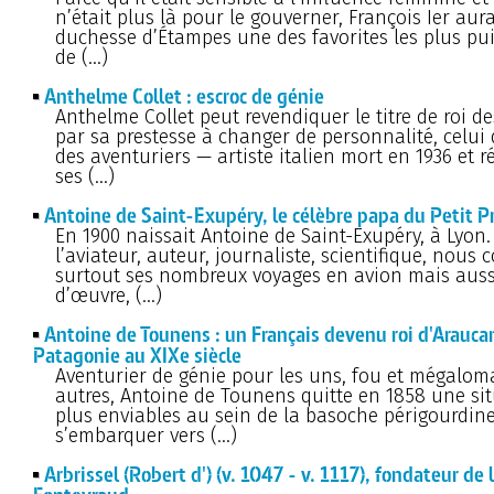
n’était plus là pour le gouverner, François Ier aura
duchesse d’Étampes une des favorites les plus pu
de (…)
Anthelme Collet : escroc de génie
Anthelme Collet peut revendiquer le titre de roi de
par sa prestesse à changer de personnalité, celui 
des aventuriers — artiste italien mort en 1936 et 
ses (…)
Antoine de Saint-Exupéry, le célèbre papa du Petit P
En 1900 naissait Antoine de Saint-Exupéry, à Lyon. 
l’aviateur, auteur, journaliste, scientifique, nous
surtout ses nombreux voyages en avion mais auss
d’œuvre, (…)
Antoine de Tounens : un Français devenu roi d'Arauca
Patagonie au XIXe siècle
Aventurier de génie pour les uns, fou et mégalom
autres, Antoine de Tounens quitte en 1858 une si
plus enviables au sein de la basoche périgourdin
s’embarquer vers (…)
Arbrissel (Robert d') (v. 1047 - v. 1117), fondateur de 