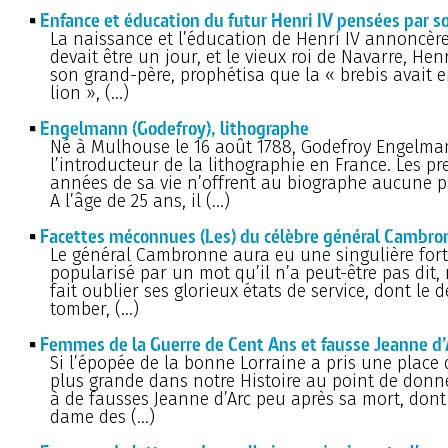
Enfance et éducation du futur Henri IV pensées par s
La naissance et l’éducation de Henri IV annoncère
devait être un jour, et le vieux roi de Navarre, Henr
son grand-père, prophétisa que la « brebis avait e
lion », (…)
Engelmann (Godefroy), lithographe
Né à Mulhouse le 16 août 1788, Godefroy Engelma
l’introducteur de la lithographie en France. Les p
années de sa vie n’offrent au biographe aucune pa
A l’âge de 25 ans, il (…)
Facettes méconnues (Les) du célèbre général Cambro
Le général Cambronne aura eu une singulière for
popularisé par un mot qu’il n’a peut-être pas dit,
fait oublier ses glorieux états de service, dont le d
tomber, (…)
Femmes de la Guerre de Cent Ans et fausse Jeanne d’
Si l’épopée de la bonne Lorraine a pris une place 
plus grande dans notre Histoire au point de donn
à de fausses Jeanne d’Arc peu après sa mort, dont 
dame des (…)