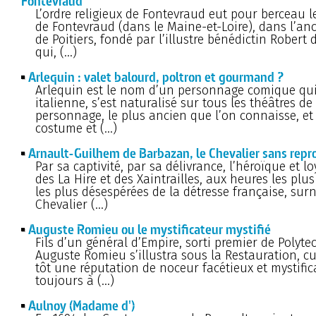
Fontevraud
L’ordre religieux de Fontevraud eut pour berceau 
de Fontevraud (dans le Maine-et-Loire), dans l’an
de Poitiers, fondé par l’illustre bénédictin Robert d
qui, (…)
Arlequin : valet balourd, poltron et gourmand ?
Arlequin est le nom d’un personnage comique qui
italienne, s’est naturalisé sur tous les théâtres de
personnage, le plus ancien que l’on connaisse, et
costume et (…)
Arnault-Guilhem de Barbazan, le Chevalier sans repr
Par sa captivité, par sa délivrance, l’héroïque et l
des La Hire et des Xaintrailles, aux heures les plu
les plus désespérées de la détresse française, su
Chevalier (…)
Auguste Romieu ou le mystificateur mystifié
Fils d’un général d’Empire, sorti premier de Polyte
Auguste Romieu s’illustra sous la Restauration, cu
tôt une réputation de noceur facétieux et mystific
toujours à (…)
Aulnoy (Madame d')