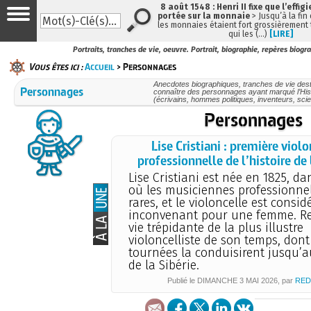
8 août 1548 : Henri II fixe que l’effig
portée sur la monnaie
> Jusqu’à la fin 
les monnaies étaient fort grossièrement t
qui les (…)
[LIRE]
Portraits, tranches de vie, oeuvre. Portrait, biographie, repères biogr
Vous êtes ici :
Accueil
> Personnages
Anecdotes biographiques, tranches de vie des
Personnages
connaître des personnages ayant marqué l’His
(écrivains, hommes politiques, inventeurs, scien
Personnages
Lise Cristiani : première violo
professionnelle de l’histoire de
Lise Cristiani est née en 1825, da
où les musiciennes professionnel
rares, et le violoncelle est cons
inconvenant pour une femme. Re
vie trépidante de la plus illustre
violoncelliste de son temps, dont
tournées la conduisirent jusqu’a
de la Sibérie.
Publié le
DIMANCHE
3 MAI 2026
, par
RED