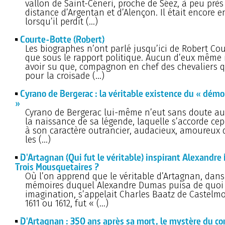
vallon de Saint-Céneri, proche de Séez, à peu près
distance d’Argentan et d’Alençon. Il était encore e
lorsqu’il perdit (…)
Courte-Botte (Robert)
Les biographes n’ont parlé jusqu’ici de Robert Co
que sous le rapport politique. Aucun d’eux même 
avoir su que, compagnon en chef des chevaliers q
pour la croisade (…)
Cyrano de Bergerac : la véritable existence du « démo
»
Cyrano de Bergerac lui-même n’eut sans doute au
la naissance de sa légende, laquelle s’accorde ce
à son caractère outrancier, audacieux, amoureux 
les (…)
D'Artagnan (Qui fut le véritable) inspirant Alexandr
Trois Mousquetaires ?
Où l’on apprend que le véritable d’Artagnan, dans
mémoires duquel Alexandre Dumas puisa de quoi 
imagination, s’appelait Charles Baatz de Castelmo
1611 ou 1612, fut « (…)
D'Artagnan : 350 ans après sa mort, le mystère du co