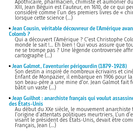
Apothicaire, pharmacien, chimiste et aumônier du
XIII, Jean Béguin est l’auteur, en 1610, de ce qui pe
considéré comme l’un des premiers livres de « chi
lorsque cette science (…)
Jean Cousin, véritable découvreur de l'Amérique ava
Colomb ?
Qui a découvert l’Amérique ? C’est Christophe Col
monde le sait !... Eh bien ! Qui vous assure que t
ne se trompe pas ? Une légende controversée aff
cartographe (…)
Jean Galmot, l'aventurier périgourdin (1879-1928)
Son destin a inspiré de nombreux écrivains et cin
Enfant de Monpazier, il embarque en 1906 pour l
son beau-père a une mine d’or. Jean Galmot fait f
bâtit un vaste (…)
Jean Guilhot : anarchiste français qui voulut assassin
des États-Unis
Au début du XXe siècle, le mouvement anarchiste 
l’origine d’attentats politiques meurtriers. L’un d’
visant le président des États-Unis, devait être co
Français, Jean (…)