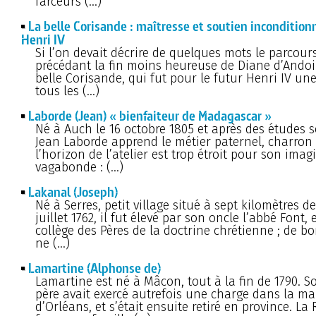
farceurs (…)
La belle Corisande : maîtresse et soutien incondition
Henri IV
Si l’on devait décrire de quelques mots le parcou
précédant la fin moins heureuse de Diane d’Andoin
belle Corisande, qui fut pour le futur Henri IV une
tous les (…)
Laborde (Jean) « bienfaiteur de Madagascar »
Né à Auch le 16 octobre 1805 et après des études 
Jean Laborde apprend le métier paternel, charron 
l’horizon de l’atelier est trop étroit pour son imag
vagabonde : (…)
Lakanal (Joseph)
Né à Serres, petit village situé à sept kilomètres de 
juillet 1762, il fut élevé par son oncle l’abbé Font, 
collège des Pères de la doctrine chrétienne ; de bo
ne (…)
Lamartine (Alphonse de)
Lamartine est né à Mâcon, tout à la fin de 1790. S
père avait exercé autrefois une charge dans la m
d’Orléans, et s’était ensuite retiré en province. La