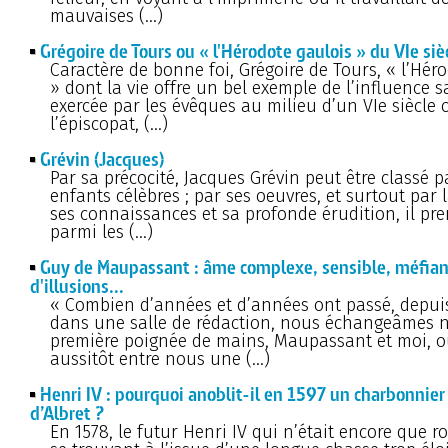
mauvaises (…)
Grégoire de Tours ou « l'Hérodote gaulois » du VIe siè
Caractère de bonne foi, Grégoire de Tours, « l’Hér
» dont la vie offre un bel exemple de l’influence s
exercée par les évêques au milieu d’un VIe siècle 
l’épiscopat, (…)
Grévin (Jacques)
Par sa précocité, Jacques Grévin peut être classé p
enfants célèbres ; par ses oeuvres, et surtout par 
ses connaissances et sa profonde érudition, il pr
parmi les (…)
Guy de Maupassant : âme complexe, sensible, méfia
d'illusions...
« Combien d’années et d’années ont passé, depuis
dans une salle de rédaction, nous échangeâmes n
première poignée de mains, Maupassant et moi, où
aussitôt entre nous une (…)
Henri IV : pourquoi anoblit-il en 1597 un charbonnie
d’Albret ?
En 1578, le futur Henri IV qui n’était encore que r