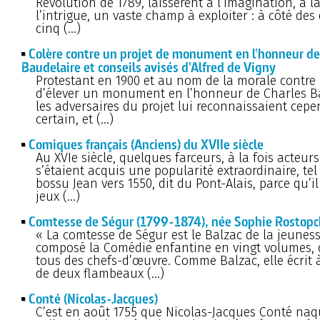
Révolution de 1789, laissèrent à l’imagination, à la
l’intrigue, un vaste champ à exploiter : à côté des
cinq (…)
Colère contre un projet de monument en l'honneur de
Baudelaire et conseils avisés d'Alfred de Vigny
Protestant en 1900 et au nom de la morale contre 
d’élever un monument en l’honneur de Charles Ba
les adversaires du projet lui reconnaissaient cep
certain, et (…)
Comiques français (Anciens) du XVIIe siècle
Au XVIe siècle, quelques farceurs, à la fois acteurs
s’étaient acquis une popularité extraordinaire, tel 
bossu Jean vers 1550, dit du Pont-Alais, parce qu’il
jeux (…)
Comtesse de Ségur (1799-1874), née Sophie Rostopc
« La comtesse de Ségur est le Balzac de la jeunesse
composé la Comédie enfantine en vingt volumes, 
tous des chefs-d’œuvre. Comme Balzac, elle écrit 
de deux flambeaux (…)
Conté (Nicolas-Jacques)
C’est en août 1755 que Nicolas-Jacques Conté naqu