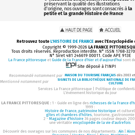
préservant la qualité des illustrations
d'origine, nos ouvrages sont consacrés à
la
petite et la grande Histoire de France
Retrouvez toute
L'HISTOIRE DE FRANCE
avec l'Encyclopédie
Copyright © 1999-2026
LA FRANCE PITTORESQ
Tous droits réservés. Reproduction interdite. N° ISSN 1768-327
N° Siret 481 246619 00011. Code APE 913E
La France pittoresque
et
Guide de la France d'hier et d'aujourd'hui
sont d
Site déposé à l'INPI
Recommandé notamment par
MAISON DU TOURISME FRANÇAIS
dès 2003 e
SIGNETS DE LA BIBLIOTHÈQUE NATIONALE DE FR
Mentionné notamment par
CULTURE
Services La France pittoresque
|
Politique de confidenti
L'événement historique du jour
LA FRANCE PITTORESQUE :
1 - Guide en ligne des
richesses de la France d'h
1999 :
Histoire de France, patrimoine historique
et culturel
gîtes et chambres d'hôtes
, tourisme, gastronomie
2 -
Magazine d'histoire
36 pages couleur depuis 200
une véritable
encyclopédie de la vie d'autrefois
Découvrir des ouvrages sur les communes de nos départements :
Ain
|
Aisn