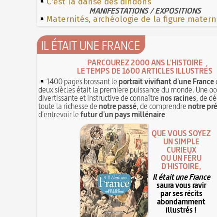
C'est la danse des dindons
MANIFESTATIONS / EXPOSITIONS
Maternités, archéologie de la figure matern
IL ÉTAIT UNE FRANCE
PARCOUREZ 2000 ANS L'HISTOIRE
LE TEMPS DE 1600 ARTICLES ILLUSTRÉS
1400 pages brossant le
portrait vivifiant d'une France
deux siècles était la première puissance du monde. Une oc
divertissante et instructive de connaître
nos racines
, de dé
toute la richesse de
notre passé
, de comprendre
notre pr
d'entrevoir le
futur d'un pays millénaire
QUE VOUS SOYEZ
UN SIMPLE
CURIEUX
OU UN FÉRU
D'HISTOIRE,
Il était une France
saura vous ravir
par ses récits
abondamment
illustrés !