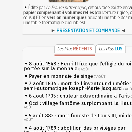
Édité par
La France pittoresque
, cet ouvrage existe en
v
papier comprenant 3 volumes reliés
(couverture rigide, d
cousu) ET en
version numérique
(incluant une table des m
une table thématique cliquables)
►
PRÉSENTATION ET COMMANDE
◄
Les Plus
RÉCENTS
Les Plus
LUS
8 août 1548 : Henri II fixe que l’effigie du ro
portée sur la monnaie
8 AOÛT
Payer en monnaie de singe
7 AOÛT
7 août 1834 : mort de l'inventeur du métier 
semi-automatique Joseph-Marie Jacquard
7 AO
6 août 1705 : chaleur extraordinaire à Paris
Occi : village fantôme surplombant la Hau
AOÛT
5 août 882 : mort funeste de Louis III, roi d
AOÛT
4 août 1789 : abolition des privilèges par