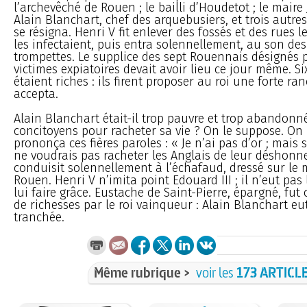
l’archevêché de Rouen ; le bailli d’Houdetot ; le maire
Alain Blanchart, chef des arquebusiers, et trois autre
se résigna. Henri V fit enlever des fossés et des rues l
les infectaient, puis entra solennellement, au son des
trompettes. Le supplice des sept Rouennais désignés
victimes expiatoires devait avoir lieu ce jour même. Si
étaient riches : ils firent proposer au roi une forte ranç
accepta.
Alain Blanchart était-il trop pauvre et trop abandonn
concitoyens pour racheter sa vie ? On le suppose. On 
prononça ces fières paroles : « Je n’ai pas d’or ; mais si
ne voudrais pas racheter les Anglais de leur déshonne
conduisit solennellement à l’échafaud, dressé sur le
Rouen. Henri V n’imita point Edouard III ; il n’eut pas
lui faire grâce. Eustache de Saint-Pierre, épargné, fut 
de richesses par le roi vainqueur : Alain Blanchart eut
tranchée.
Même rubrique >
voir les
173 ARTICL