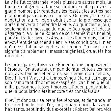
La ville fut consternée. Après plusieurs autres mois, la
famine, obligèrent à faire sortir douze mille pauvres 
grand nombre périrent dans les fossés ; les autres ha
mouraient pas moins par milliers. On envoya une nou
députation au roi, et on obtint de lui la promesse qu
après il enverrait défendre la ville. Au quinzième jour,
seulement un message du duc de Bourgogne. Il déclar
dégageait la ville de Rouen de son serment de fidélité,
pouvait traiter avec les Anglais. Les Rouennais, const
envoyèrent demander à Henri V ses conditions. Il n’e
qu’une : il fallait se rendre à discrétion. On savait qu
signifiait simplement : massacre général, cruautés horr
incendie.
Les principaux citoyens de Rouen réunis proposèrent 
héroïque. On abattrait un pan de mur, et tous les ha
non, avec femmes et enfants, se rueraient au dehors, 
Dieu ! Henri V, averti à temps, s’inquiéta du carnage 
son camp tant d’hommes exaspérés ; car, bien que pl
mille personnes fussent mortes à Rouen pendant le s
que la population était encore très considérable.
Il revint donc sur sa première réponse, et demanda u
trois cent mille écus d’or, moyennant quoi il laisserai
habitants, sept individus exceptés : Robert Deliret, vic