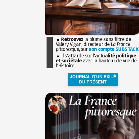
Retrouvez
la plume sans filtre de
Valéry Vigan, directeur de
La France
pittoresque
, sur
son compte SUBSTACK
Il s'attarde sur l'
actualité politique
et sociétale
avec la hauteur de vue de
l'Histoire
JOURNAL D'UN EXILÉ
DU PRÉSENT