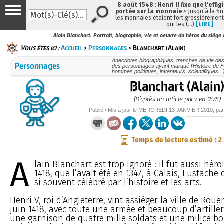
8 août 1548 : Henri II fixe que l’effig
portée sur la monnaie
> Jusqu’à la fin
les monnaies étaient fort grossièrement 
qui les (…)
[LIRE]
Alain Blanchart. Portrait, biographie, vie et oeuvre du héros du sièg
Vous êtes ici :
Accueil
>
Personnages
> Blanchart (Alain)
Anecdotes biographiques, tranches de vie des
Personnages
des personnages ayant marqué l’Histoire de F
hommes politiques, inventeurs, scientifiques...
Blanchart (Alain
(D’après un article paru en 1878)
Publié / Mis à jour le
MERCREDI
13 JANVIER 2010
, pa
Temps de lecture estimé : 2
A
lain Blanchart est trop ignoré : il fut aussi hé
1418, que l’avait été en 1347, à Calais, Eustache 
si souvent célébré par l’histoire et les arts.
Henri V, roi d’Angleterre, vint assiéger la ville de Rou
juin 1418, avec toute une armée et beaucoup d’artiller
une garnison de quatre mille soldats et une milice b