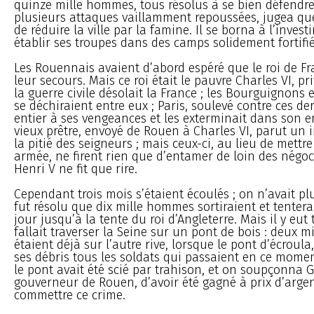
quinze mille hommes, tous résolus à se bien défendre.
plusieurs attaques vaillamment repoussées, jugea que
de réduire la ville par la famine. Il se borna à l’investi
établir ses troupes dans des camps solidement fortifié
Les Rouennais avaient d’abord espéré que le roi de Fr
leur secours. Mais ce roi était le pauvre Charles VI, pri
la guerre civile désolait la France ; les Bourguignons
se déchiraient entre eux ; Paris, soulevé contre ces der
entier à ses vengeances et les exterminait dans son e
vieux prêtre, envoyé de Rouen à Charles VI, parut un
la pitié des seigneurs ; mais ceux-ci, au lieu de mett
armée, ne firent rien que d’entamer de loin des négo
Henri V ne fit que rire.
Cependant trois mois s’étaient écoulés ; on n’avait plus
fut résolu que dix mille hommes sortiraient et tentera
jour jusqu’à la tente du roi d’Angleterre. Mais il y eut 
fallait traverser la Seine sur un pont de bois : deux 
étaient déjà sur l’autre rive, lorsque le pont d’écroul
ses débris tous les soldats qui passaient en ce mome
le pont avait été scié par trahison, et on soupçonna Gu
gouverneur de Rouen, d’avoir été gagné à prix d’arge
commettre ce crime.