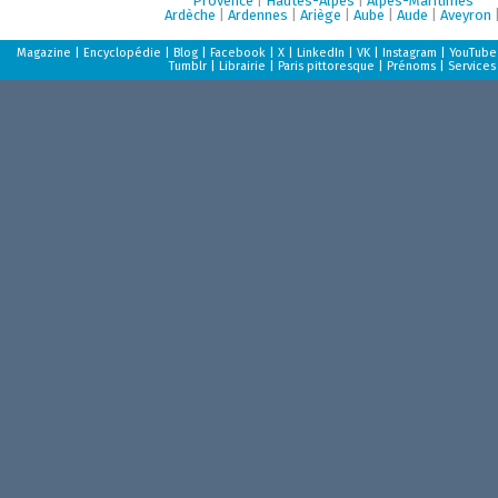
Provence
|
Hautes-Alpes
|
Alpes-Maritimes
Ardèche
|
Ardennes
|
Ariège
|
Aube
|
Aude
|
Aveyron
Magazine
|
Encyclopédie
|
Blog
|
Facebook
|
X
|
LinkedIn
|
VK
|
Instagram
|
YouTube
Tumblr
|
Librairie
|
Paris pittoresque
|
Prénoms
|
Services