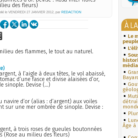
lieu des fleurs)
lié le
VENDREDI
27 JANVIER 2012
, par
REDACTION
À L
Le m
peuple
L'él
ilieu des flammes, le tout au naturel.
Sous
histo
média
e)
Gra
argent, à l’aigle à deux têtes, le vol abaissé,
Bayar
tomac d’une fasce et divise alaisées d’or,
Gouf
e sinople. Devise (…)
géolo
Muti
 navire d’or (alias : d’argent) aux voiles
détrui
t sur une mer ombrée de sinople. Devise :
monde
Plum
Lun
Âge à 
rgent, à trois roses de gueules boutonnées
es (Rose au milieu des fleurs)
Con