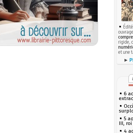
Édité
ouvrage
compren
rigide, 
numéri
et une 
►
P
6 a
extrao
Occi
surpl
5 a
III, r
4 a