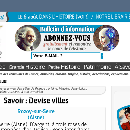
6 août
DANS L'HISTOIRE
/ NOTRE LIBRAIRI
LE
[VOIR]
de
Histoire
Histoire
Patrimoine
À Savo
Grande
Petite
s des communes de France, armoiries, blasons. Origine, histoire, descriptions, explications. 
illes
s et armes des villes de France : origine, histoire, description,
ations relatives à ces armoiries
Savoir : Devise villes
Rozoy-sur-Serre
(Aisne)
erre (Aisne). D’argent, à trois roses de
tonnées d’or. Devise : Rosa inter flores