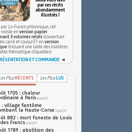
par ses récits
abondamment
illustrés !
 par
La France pittoresque
, cet
 existe en
version papier
ant 3 volumes reliés
(couverture
dos carré et cousu) ET en
version
que
(incluant une table des matières
table thématique cliquables)
RÉSENTATION ET COMMANDE
◄
Les Plus
RÉCENTS
Les Plus
LUS
oût 1705 : chaleur
rdinaire à Paris
6 AOÛT
 : village fantôme
ombant la Haute-Corse
5 AOÛT
oût 882 : mort funeste de Louis
oi des Francs
5 AOÛT
oût 1789 : abolition des