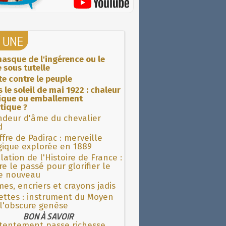
A UNE
asque de l'ingérence ou le
 sous tutelle
ite contre le peuple
 le soleil de mai 1922 : chaleur
rique ou emballement
tique ?
ndeur d'âme du chevalier
d
fre de Padirac : merveille
gique explorée en 1889
lation de l'Histoire de France :
re le passé pour glorifier le
 nouveau
es, encriers et crayons jadis
ettes : instrument du Moyen
l'obscure genèse
BON À SAVOIR
tentement passe richesse