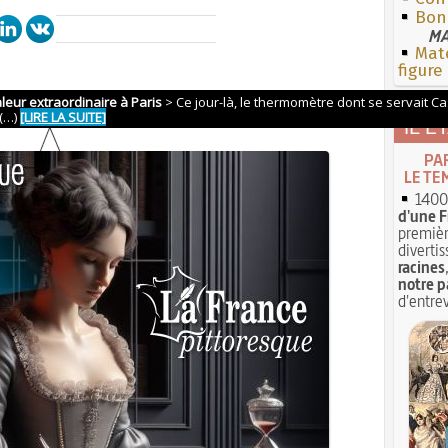
Bon 
MA
Mate
figure
IL É
PA
LE TE
1400 
d'une F
premièr
divertis
racines
notre p
d'entrev