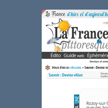
Édito
Guide
Éphéméri
web
Devises et arme
Vous êtes ici :
Accueil
> Savoir : Devise v
Savoir : Devise villes
Devise
explic
Rozoy-sur-S
gueules bou