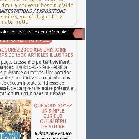
droit a souvent besoin d'aide
NIFESTATIONS / EXPOSITIONS
rnités, archéologie de la
 maternelle
TAIT UNE FRANCE
RCOUREZ 2000 ANS L'HISTOIRE
MPS DE 1600 ARTICLES ILLUSTRÉS
pages brossant le
portrait vivifiant
rance
qui voici deux siècles était la
e puissance du monde. Une occasion
sante et instructive de connaître
nos
, de découvrir toute la richesse de
assé
, de comprendre
notre présent
et
oir le
futur d'un pays millénaire
QUE VOUS SOYEZ
UN SIMPLE
CURIEUX
OU UN FÉRU
D'HISTOIRE,
Il était une France
saura vous ravir