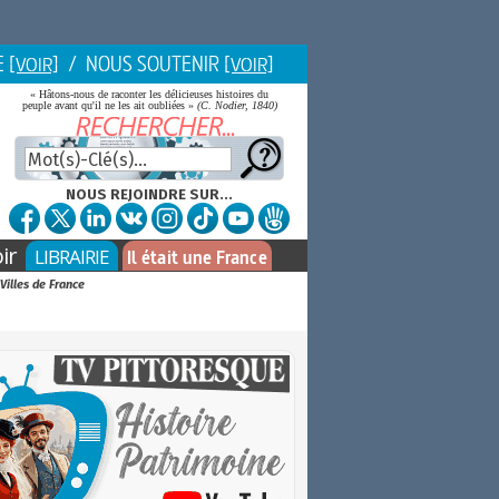
E
/ NOUS SOUTENIR
[VOIR]
[VOIR]
« Hâtons-nous de raconter les délicieuses histoires du
peuple avant qu'il ne les ait oubliées »
(C. Nodier, 1840)
NOUS REJOINDRE SUR...
ir
LIBRAIRIE
Il était une France
Villes de France