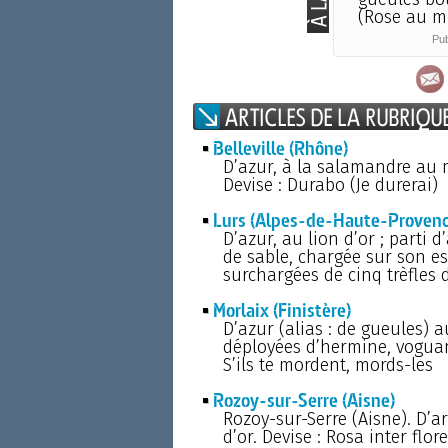
(Rose au mi
Pub
Belleville (Rhône)
D’azur, à la salamandre au m
Devise : Durabo (Je durerai)
Lurs (Alpes-de-Haute-Provenc
D’azur, au lion d’or ; parti d’
de sable, chargée sur son es
surchargées de cinq trèfles d
Morlaix (Finistère)
D’azur (alias : de gueules) au
déployées d’hermine, voguan
S’ils te mordent, mords-les
Rozoy-sur-Serre (Aisne)
Rozoy-sur-Serre (Aisne). D’a
d’or. Devise : Rosa inter flor