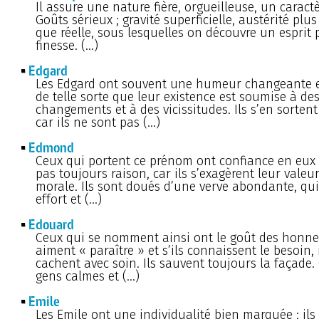
Il assure une nature fière, orgueilleuse, un caract
Goûts sérieux ; gravité superficielle, austérité plu
que réelle, sous lesquelles on découvre un esprit 
finesse. (…)
Edgard
Les Edgard ont souvent une humeur changeante e
de telle sorte que leur existence est soumise à de
changements et à des vicissitudes. Ils s’en sortent
car ils ne sont pas (…)
Edmond
Ceux qui portent ce prénom ont confiance en eux ;
pas toujours raison, car ils s’exagèrent leur valeu
morale. Ils sont doués d’une verve abondante, qu
effort et (…)
Edouard
Ceux qui se nomment ainsi ont le goût des honneu
aiment « paraître » et s’ils connaissent le besoin, i
cachent avec soin. Ils sauvent toujours la façade.
gens calmes et (…)
Emile
Les Emile ont une individualité bien marquée ; ils 