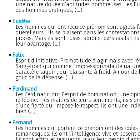
une nature douée d’aptitudes nombreuses. Les E
des hommes pratiques, (…)
Eusèbe
Les hommes qui ont reçu ce prénom sont agressifs
querelleurs ; ils se plaisent dans les contestations
procès. Mais ils sont rusés, adroits, persuasifs ; il
leur avantage. (…)
Félix
Esprit d’initiative. Promptitude à agir mais avec ré
Sang-froid qui domine l’impressionnabilité nature
Caractère taquin, qui plaisante à froid. Amour de l
goût de la dépense. (…)
Ferdinand
Les Ferdinand ont l’esprit de domination, une opi
réfléchie. Très maîtres de leurs sentiments, ils s’
d’une fierté qui impose le respect. Ils ont une indi
bien (…)
Fernand
Les hommes qui portent ce prénom ont des idées
romanesques. Ils ont l’intelligence vive et posent a
Ils sont actifs et remuants, mais leur besoin d’agi