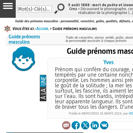
9 août 1888 : mort du poète et inve
Cros
> Découvrant le phonographe, con
réalisation de la photographie (…
Guide des prénoms masculins : personnalité, caractère, goûts, qualités, défauts, 
Vous êtes ici :
Accueil
> Guide prénoms masculins
Guide prénoms
Traits de caractère, amour, amitié, goûts, atou
masculins
la personnalité associée à chaque prénom
Guide prénoms masc
Yves
Prénom qui confère du courage, de
tempérés par une certaine nonc
corporelle. Les hommes ainsi p
le goût de la solitude ; la mer les
surtout, les fascine, ils aiment l
sur l’eau. Ils sont hardis, intrépi
leur apparente langueur. Ils son
de braver tous les dangers. D’une
Publié le
MERCREDI
16 MARS 2016
, par
RE