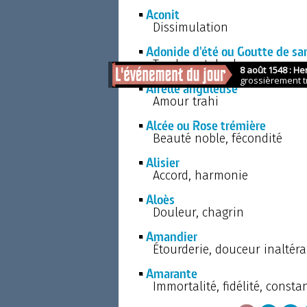
Aconit
Dissimulation
Adonide d'été ou Goutte de sa
Tendres et douloureux souv
Airelle anguleuse
Amour trahi
Alcée ou Rose trémière
Beauté noble, fécondité
Alisier
Accord, harmonie
Aloès
Douleur, chagrin
Amandier
Étourderie, douceur inaltér
Amarante
Immortalité, fidélité, consta