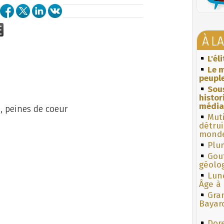
À L
L'él
Le m
peuple
Sous
histo
média
, peines de coeur
Muti
détrui
monde
Plum
Gouf
géolo
Lun
Âge à 
Gra
Bayar
Dore