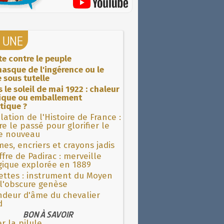
A UNE
ite contre le peuple
asque de l'ingérence ou le
 sous tutelle
 le soleil de mai 1922 : chaleur
rique ou emballement
tique ?
lation de l'Histoire de France :
re le passé pour glorifier le
 nouveau
es, encriers et crayons jadis
fre de Padirac : merveille
gique explorée en 1889
ettes : instrument du Moyen
l'obscure genèse
ndeur d'âme du chevalier
d
BON À SAVOIR
r la pilule