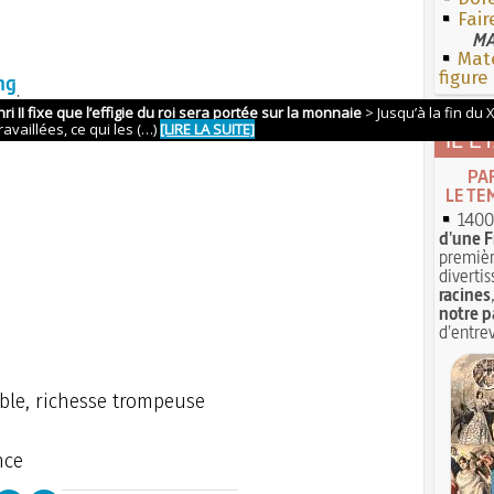
Fair
MA
Mate
figure
ng
enirs
IL É
PA
LE TE
1400 
d'une F
premièr
divertis
racines
notre p
d'entrev
able, richesse trompeuse
nce