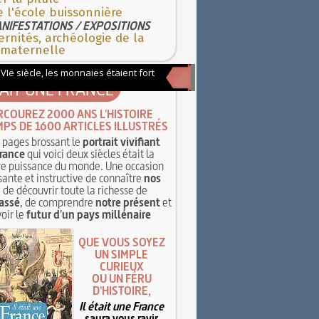
e l'école buissonnière
NIFESTATIONS / EXPOSITIONS
rnités, archéologie de la
 maternelle
TAIT UNE FRANCE
RCOUREZ 2000 ANS L'HISTOIRE
MPS DE 1600 ARTICLES ILLUSTRÉS
pages brossant le
portrait vivifiant
rance
qui voici deux siècles était la
e puissance du monde. Une occasion
sante et instructive de connaître
nos
, de découvrir toute la richesse de
assé
, de comprendre
notre présent
et
oir le
futur d'un pays millénaire
QUE VOUS SOYEZ
UN SIMPLE
CURIEUX
OU UN FÉRU
D'HISTOIRE,
Il était une France
saura vous ravir