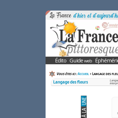
Édito
Guide
Éphéméri
web
Vous êtes ici :
Accueil
> Langage des fle
Langage des fleurs
Langag
interp