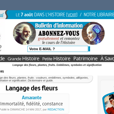
7 août
DANS L'HISTOIRE
/ NOTRE LIBRAIRI
LE
[VOIR]
de
Histoire
Histoire
Patrimoine
À Savo
Grande
Petite
Langage des fleurs, plantes, fruits. Emblèmes, symboles et signification
urs
e des fleurs, plantes, fruits : couleurs, emblèmes, symboles, allégories,
rétation et signification. Dictionnaire et guide.
Langage des fleurs
Amarante
Immortalité, fidélité, constance
Publié le
DIMANCHE
14 MAI 2017
, par
REDACTION