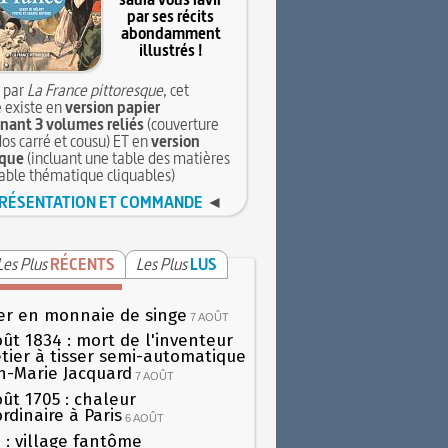
par ses récits
abondamment
illustrés !
 par
La France pittoresque
, cet
 existe en
version papier
ant 3 volumes reliés
(couverture
dos carré et cousu) ET en
version
que
(incluant une table des matières
table thématique cliquables)
RÉSENTATION ET COMMANDE
◄
Les Plus
RÉCENTS
Les Plus
LUS
er en monnaie de singe
7 AOÛT
oût 1834 : mort de l'inventeur
tier à tisser semi-automatique
h-Marie Jacquard
7 AOÛT
oût 1705 : chaleur
rdinaire à Paris
6 AOÛT
 : village fantôme