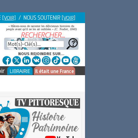
E
/ NOUS SOUTENIR
[VOIR]
[VOIR]
« Hâtons-nous de raconter les délicieuses histoires du
peuple avant qu'il ne les ait oubliées »
(C. Nodier, 1840)
NOUS REJOINDRE SUR...
ir
LIBRAIRIE
Il était une France