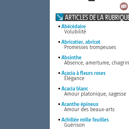
Abécédaire
Volubilité
Abricotier, abricot
Promesses trompeuses
Absinthe
Absence, amertume, chagrin
Acacia à fleurs roses
Élégance
Acacia blanc
Amour platonique, sagesse
Acanthe épineux
Amour des beaux-arts
Achillée mille feuilles
Guérison