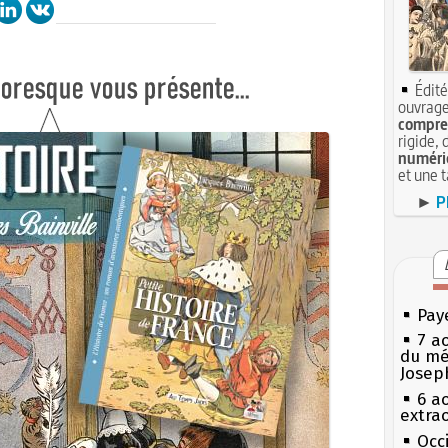
Édité
ouvrage
compren
rigide, 
numéri
et une 
►
P
Pay
7 a
du mé
Josep
6 a
extrao
Occi