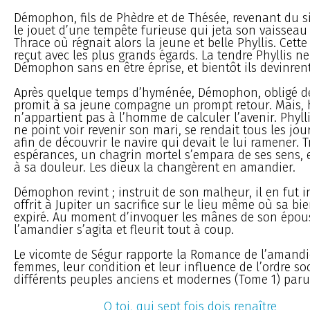
Démophon, fils de Phèdre et de Thésée, revenant du si
le jouet d’une tempête furieuse qui jeta son vaisseau 
Thrace où régnait alors la jeune et belle Phyllis. Cette
reçut avec les plus grands égards. La tendre Phyllis ne
Démophon sans en être éprise, et bientôt ils devinren
Après quelque temps d’hyménée, Démophon, obligé de
promit à sa jeune compagne un prompt retour. Mais, hé
n’appartient pas à l’homme de calculer l’avenir. Phyll
ne point voir revenir son mari, se rendait tous les jour
afin de découvrir le navire qui devait le lui ramener.
espérances, un chagrin mortel s’empara de ses sens, 
à sa douleur. Les dieux la changèrent en amandier.
Démophon revint ; instruit de son malheur, il en fut i
offrit à Jupiter un sacrifice sur le lieu même où sa bi
expiré. Au moment d’invoquer les mânes de son épous
l’amandier s’agita et fleurit tout à coup.
Le vicomte de Ségur rapporte la Romance de l’amandi
femmes, leur condition et leur influence de l’ordre so
différents peuples anciens et modernes (Tome 1) paru
O toi, qui sept fois dois renaître