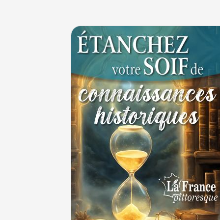
30 juin 1559 : Henri II est mortellement ble
coup de lance lors d’un tournoi
30 JUIN
Thérapeutique alcoolique au Moyen Âge
29 J