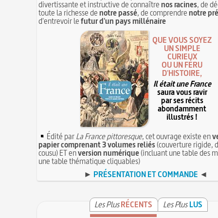
divertissante et instructive de connaître
nos racines
, de dé
toute la richesse de
notre passé
, de comprendre
notre pr
d'entrevoir le
futur d'un pays millénaire
QUE VOUS SOYEZ
UN SIMPLE
CURIEUX
OU UN FÉRU
D'HISTOIRE,
Il était une France
saura vous ravir
par ses récits
abondamment
illustrés !
Édité par
La France pittoresque
, cet ouvrage existe en
v
papier comprenant 3 volumes reliés
(couverture rigide, d
cousu) ET en
version numérique
(incluant une table des m
une table thématique cliquables)
►
PRÉSENTATION ET COMMANDE
◄
Les Plus
RÉCENTS
Les Plus
LUS