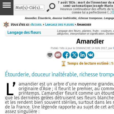
7 août 1834 : mort de l'inventeur du 
semi-automatique Joseph-Marie
Heureux continuateur des efforts de V
comme lui a perfectionné (…)
Amandier. Étourderie, douceur inaltérable, richesse trompeuse. Langage
Vous êtes ici :
Accueil
>
Langage des fleurs
> Amandier
Langage des fleurs
Langage des fleurs, plantes, fruits : couleur
allégories, interprétation et signification. Dictio
Amandier
Publié / Mis à jour le
DIMANCHE
14 MAI 2017
, par
Temps de lecture estimé : 1
Étourderie, douceur inaltérable, richesse trom
L’
amandier est un arbre d’une moyenne grandeur.
originaire d’Asie ; il fleurit le premier, au co
printemps. L’amandier fleurit comme un étourd
que les dernières gelées détruisent ses fleurs blanch
et les rendent bien souvent stériles, surtout dans les
de la France. Une légende rapporte au sujet de cet ar
assez singulière :