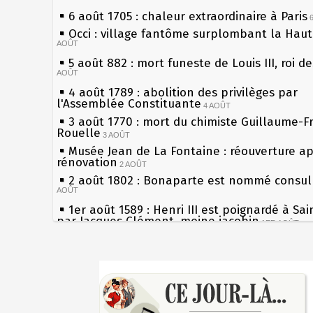
6 août 1705 : chaleur extraordinaire à Paris
Occi : village fantôme surplombant la Hau
AOÛT
5 août 882 : mort funeste de Louis III, roi d
AOÛT
4 août 1789 : abolition des privilèges par
l'Assemblée Constituante
4 AOÛT
3 août 1770 : mort du chimiste Guillaume-F
Rouelle
3 AOÛT
Musée Jean de La Fontaine : réouverture a
rénovation
2 AOÛT
2 août 1802 : Bonaparte est nommé consul 
AOÛT
1er août 1589 : Henri III est poignardé à Sa
par Jacques Clément, moine jacobin
1ER AOÛT
31 juillet 1899 : décret instaurant les moug
boîtes aux lettres en fonte de Léon Mougeot
Sécheresses (Grandes), étés caniculaires à 
30 juillet 1918 : mort d'Auguste Poulain, fo
les siècles
Chocolat Poulain
30 JUILLET
27 mai 1610 : supplice de François Ravaillac
29 juillet 1881 : loi sur la liberté de la pres
du roi Henri IV