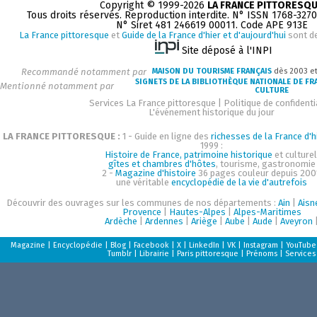
Copyright © 1999-2026
LA FRANCE PITTORESQ
Tous droits réservés. Reproduction interdite. N° ISSN 1768-327
N° Siret 481 246619 00011. Code APE 913E
La France pittoresque
et
Guide de la France d'hier et d'aujourd'hui
sont d
Site déposé à l'INPI
Recommandé notamment par
MAISON DU TOURISME FRANÇAIS
dès 2003 e
SIGNETS DE LA BIBLIOTHÈQUE NATIONALE DE FR
Mentionné notamment par
CULTURE
Services La France pittoresque
|
Politique de confidenti
L'événement historique du jour
LA FRANCE PITTORESQUE :
1 - Guide en ligne des
richesses de la France d'h
1999 :
Histoire de France, patrimoine historique
et culturel
gîtes et chambres d'hôtes
, tourisme, gastronomie
2 -
Magazine d'histoire
36 pages couleur depuis 200
une véritable
encyclopédie de la vie d'autrefois
Découvrir des ouvrages sur les communes de nos départements :
Ain
|
Aisn
Provence
|
Hautes-Alpes
|
Alpes-Maritimes
Ardèche
|
Ardennes
|
Ariège
|
Aube
|
Aude
|
Aveyron
Magazine
|
Encyclopédie
|
Blog
|
Facebook
|
X
|
LinkedIn
|
VK
|
Instagram
|
YouTube
Tumblr
|
Librairie
|
Paris pittoresque
|
Prénoms
|
Services