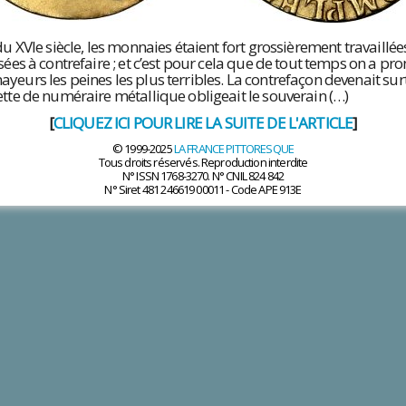
du XVIe siècle, les monnaies étaient fort grossièrement travaillées
isées à contrefaire ; et c’est pour cela que de tout temps on a pr
yeurs les peines les plus terribles. La contrefaçon devenait surt
ette de numéraire métallique obligeait le souverain (…)
[
CLIQUEZ ICI POUR LIRE LA SUITE DE L'ARTICLE
]
© 1999-2025
LA FRANCE PITTORESQUE
Tous droits réservés. Reproduction interdite
N° ISSN 1768-3270. N° CNIL 824 842
N° Siret 481 246619 00011 - Code APE 913E