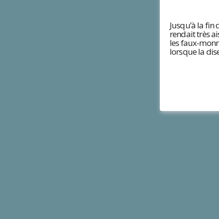
Jusqu’à la fin 
rendait très a
les faux-monna
lorsque la dis