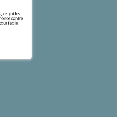
, ce qui les
ononcé contre
out facile