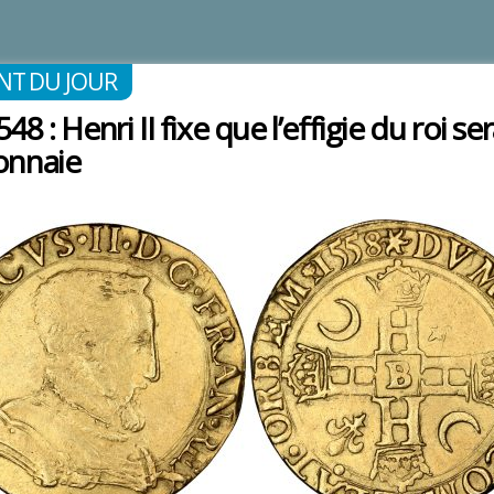
NT DU JOUR
48 : Henri II fixe que l’effigie du roi s
onnaie