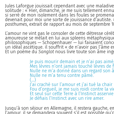
Jules Laforgue jouissait cependant avec une maladive
solitude : « Hier, dimanche, je me suis tellement ennuy
si serré de mon isolement dans les foules se promena
devenait pour moi une sorte de jouissance d’autiste. 
posthumes
, extrait de rapport au mois de septembre 1
L’amour ne vint pas le consoler de cette détresse céréb
amoureuse se mêlait en lui aux spleens métaphysiques
philosophiques — Schopenhauer — lui faisaient conce
un idéal ascétique. il souffrit « de n’avoir pas l’âme 
Et un poème du
Sanglot
nous livre toute son âme in
Je puis mourir demain et je n’ai pas aimé
Mes lèvres n’ont jamais touché lèvres de
Nulle ne m’a donné dans un regard son 
Nulle ne m’a tenu contre pâmé.
(...)
J’ai craché sur l’amour et j’ai tué la chair 
Fou d’orgueil, je me suis roidi contre la vie
Et seul sur cette Terre à l’Instinct asservie
Je défiais l’Instinct avec un rire amer.
Jusqu’à son séjour en Allemagne, il restera gauche, 
l’amour, il se demandera souvent s’il est possible qu’