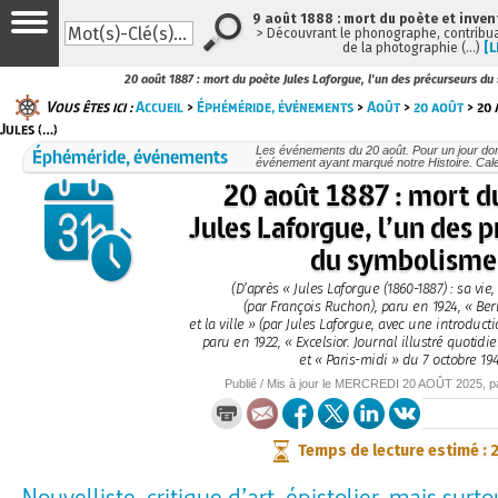
9 août 1888 : mort du poète et inven
> Découvrant le phonographe, contribuan
de la photographie (…)
[L
20 août 1887 : mort du poète Jules Laforgue, l'un des précurseurs d
Vous êtes ici :
Accueil
>
Éphéméride, événements
>
Août
>
20 août
> 20 
Jules (…)
Éphéméride, événements
Les événements du 20 août. Pour un jour do
événement ayant marqué notre Histoire. Cale
20 août 1887 : mort d
Jules Laforgue, l’un des 
du symbolisme
(D’après « Jules Laforgue (1860-1887) : sa vie
(par François Ruchon), paru en 1924, « Berl
et la ville » (par Jules Laforgue, avec une introduct
paru en 1922, « Excelsior. Journal illustré quotidie
et « Paris-midi » du 7 octobre 194
Publié / Mis à jour le
MERCREDI
20 AOÛT 2025
, 
Temps de lecture estimé : 
Nouvelliste, critique d’art, épistolier, mais surt