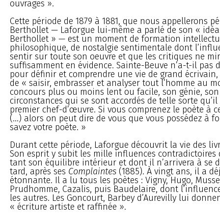
ouvrages ».
Cette période de 1879 à 1881, que nous appellerons pé
Berthollet — Laforgue lui-même a parlé de son « idéal
Berthollet » — est un moment de formation intellectue
philosophique, de nostalgie sentimentale dont l’influe
sentir sur toute son oeuvre et que les critiques ne mi
suffisamment en évidence. Sainte-Beuve n’a-t-il pas di
pour définir et comprendre une vie de grand écrivain,
de « saisir, embrasser et analyser tout l’homme au 
concours plus ou moins lent ou facile, son génie, son
circonstances qui se sont accordés de telle sorte qu’il
premier chef-d’œuvre. Si vous comprenez le poète à c
(...) alors on peut dire de vous que vous possédez à f
savez votre poète. »
Durant cette période, Laforgue découvrit la vie des liv
Son esprit y subit les mille influences contradictoires
tant son équilibre intérieur et dont il n’arrivera à se
tard, après ses
Complaintes
(1885). À vingt ans, il a d
étonnante. Il a lu tous les poètes : Vigny, Hugo, Musse
Prudhomme, Cazalis, puis Baudelaire, dont l’influenc
les autres. Les Goncourt, Barbey d’Aurevilly lui donne
« écriture artiste et raffinée ».