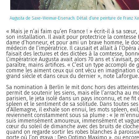
Augusta de Saxe-Weimar-Eisenach. Détail d’une peinture de Franz Xa
« Mais je n’ai faim qu’en France ! » écrit-il à sa sœur,
son installation. Il avait pour protectrice la comtesse
dame d’honneur, et pour ami un brave homme, le doc
médecin de l’impératrice. Il causait et allait à l’Opéra a
faisait des lectures et des dictées à la comtesse, bon
L’impératrice Augusta avait alors 70 ans et s’avisait, 
paraître, mains artifices. « C’est un type accompli de
comme les aiment ceux qui ont vécu en imagination 
grand siècle et dans ceux du dernier », note Laforgue.
Sa nomination à Berlin le mit donc hors des atteintes
permit de soutenir les siens, mais elle l’arracha au m
parisien, le jeta isolé dans un pays inconnu, et ne fi
spleen et le sentiment de sa solitude. Dans toutes ses 
d’Allemagne, il exhale son ennui, les mots spleen, exil,
reviennent constamment sous sa plume : « Je m’ennui
suis immensément amoureux, immensément et vagueme
cœur du soleil de dimanche avec des bruits de cloches
quand on regarde sortir les robes blanches à paroissie
porte où l’on grava : Deo Optimo Maximo », ou encore 