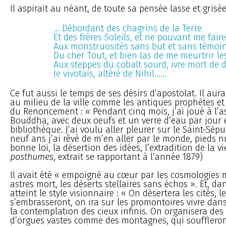
Il aspirait au néant, de toute sa pensée lasse et grisée
... Débordant des chagrins de la Terre
Et des frères Soleils, et ne pouvant me faire
Aux monstruosités sans but et sans témoi
Du cher Tout, et bien las de me meurtrir le
Aux steppes du cobalt sourd, ivre mort de 
Je vivotais, altéré de Nihil......
Ce fut aussi le temps de ses désirs d’apostolat. Il aur
au milieu de la ville comme les antiques prophètes et 
du Renoncement : « Pendant cinq mois, j’ai joué à l’as
Bouddha, avec deux oeufs et un verre d’eau par jour 
bibliothèque. J’ai voulu aller pleurer sur le Saint-Sépulcr
neuf ans j’ai rêvé de m’en aller par le monde, pieds n
bonne loi, la désertion des idées, l’extradition de la vi
posthumes
, extrait se rapportant à l’année 1879)
Il avait été « empoigné au cœur par les cosmologies 
astres mort, les déserts stellaires sans échos ». Et, dans
atteint le style visionnaire : « On désertera les cités,
s’embrasseront, on ira sur les promontoires vivre dans
la contemplation des cieux infinis. On organisera des 
d’orgues vastes comme des montagnes, qui soufflero