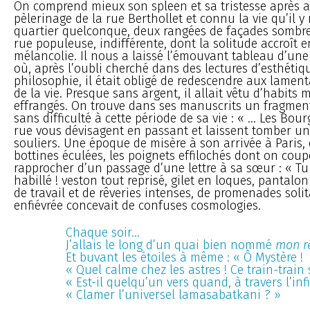
On comprend mieux son spleen et sa tristesse après av
pèlerinage de la rue Berthollet et connu la vie qu’il y
quartier quelconque, deux rangées de façades sombre
rue populeuse, indifférente, dont la solitude accroît e
mélancolie. Il nous a laissé l’émouvant tableau d’une
où, après l’oubli cherché dans des lectures d’esthétiq
philosophie, il était obligé de redescendre aux lament
de la vie. Presque sans argent, il allait vêtu d’habits 
effrangés. On trouve dans ses manuscrits un fragmen
sans difficulté à cette période de sa vie : « ... Les Bou
rue vous dévisagent en passant et laissent tomber un
souliers. Une époque de misère à son arrivée à Paris, 
bottines éculées, les poignets effilochés dont on coupe 
rapprocher d’un passage d’une lettre à sa sœur : « Tu
habillé ! veston tout reprisé, gilet en loques, pantalo
de travail et de rêveries intenses, de promenades soli
enfiévrée concevait de confuses cosmologies.
Chaque soir...
J’allais le long d’un quai bien nommé
mon r
Et buvant les étoiles à même : « Ô Mystère !
« Quel calme chez les astres ! Ce train-train s
« Est-il quelqu’un vers quand, à travers l’infi
« Clamer l’universel lamasabatkani ? »