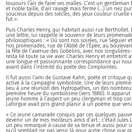
toujours l’air de faire ses malles. C’est un gentleman 
et noble taille, d’air ravagé mais ferme (...) un nez pur
soucieux depuis des siècles, des yeux couleur cruelle 
fut ».
Puis Charles Henry, qui habitait aussi rue Berthollet.
une lettre, lui rappelle le souvenir de leurs promenad
philosophiques : « Où sont nos soirées, rue Séguier et
nos promenades, rue de l’Abbé de l’Épée, au boulevard
la fête de l’avenue des Gobelins, avec nos singulières 
resta lié toute sa vie avec Charles Henry et entretint av
une longue et passionnante correspondance qui nous 
avant dans l’intimité du poète des
Complaintes
.
Il fut aussi l’ami de Gustave Kahn, poète et critique q
active à la campagne symboliste. Une de leurs premiè
lieu à une réunion des Hydropathes, un des nombreux
première heure du symbolisme (vers 1880). Il appar
jeune homme à l’aspect un peu clergyman et trop corr
Laforgue avait pris grand plaisir à un poème que venai
« Ce jeune camarade conquis par ces quelques pauvre
devenir un de mes meilleurs amis d’art : c’était Jules L
un peu remarqué à cause de sa tenue et aussi pour ce
qu’il semblait ne pas venir là pour autre chose que p