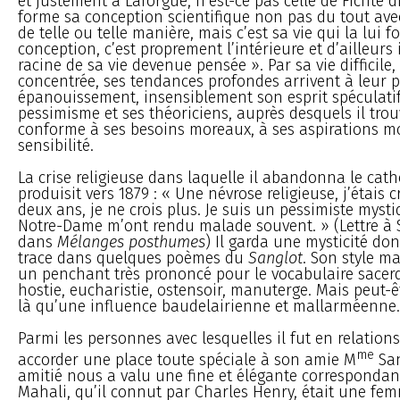
et justement à Laforgue, n’est-ce pas celle de Fichte 
forme sa conception scientifique non pas du tout avec 
de telle ou telle manière, mais c’est sa vie qui la lui f
conception, c’est proprement l’intérieure et d’ailleurs
racine de sa vie devenue pensée ». Par sa vie difficile, 
concentrée, ses tendances profondes arrivent à leur p
épanouissement, insensiblement son esprit spéculatif
pessimisme et ses théoriciens, auprès desquels il tro
conforme à ses besoins moreaux, à ses aspirations m
sensibilité.
La crise religieuse dans laquelle il abandonna le cath
produisit vers 1879 : « Une névrose religieuse, j’étais 
deux ans, je ne crois plus. Je suis un pessimiste mysti
Notre-Dame m’ont rendu malade souvent. » (Lettre à
dans
Mélanges posthumes
) Il garda une mysticité don
trace dans quelques poèmes du
Sanglot
. Son style ma
un penchant très prononcé pour le vocabulaire sacerd
hostie, eucharistie, ostensoir, manuterge. Mais peut-êt
là qu’une influence baudelairienne et mallarméenne.
Parmi les personnes avec lesquelles il fut en relations 
me
accorder une place toute spéciale à son amie M
San
amitié nous a valu une fine et élégante corresponda
Mahali, qu’il connut par Charles Henry, était une fe