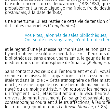
bavarder encore sur ces deux années (1878-1880) qui 
probablement la note aiguë de ma froide, froide desti
posthumes
, à la date de 1882)
Une amertume lui est restée de cette vie de tension d’
difficultés matérielles (
Complaintes
) :
Vos Rites, jalonnés de sales bibliothèques,
Ont voûté mes vingt ans, m’ont tari de chers
et le regret d’une jeunesse harmonieuse, et non pas
hypertrophiée de solitude méditative : « ... Deux ans d
bibliothèques, sans amour, sans amis, le peur de la m
méditer dans une atmosphère de Sinaï. » (
Mélanges 
Sans contact avec ceux qui l’entouraient et qu’il voya
comme d’insaisissables apparitions, sa tristesse redo
étaient dans la joie : « Cette atmosphère de fête m’att
mort. Je ne me rappelle pas une heure de ma vie où la
navré ou du moins attristé. » On retrouve les mêmes
un fragment : « Ô j’étais tout amour, j’ai vécu heure à
universelle minutieusement, j’ai saigné et sangloté 
contemporains couraient à leurs affections, à leurs fê
le cœur... » (reproduit dans
La Revue blanche
, n° 85)