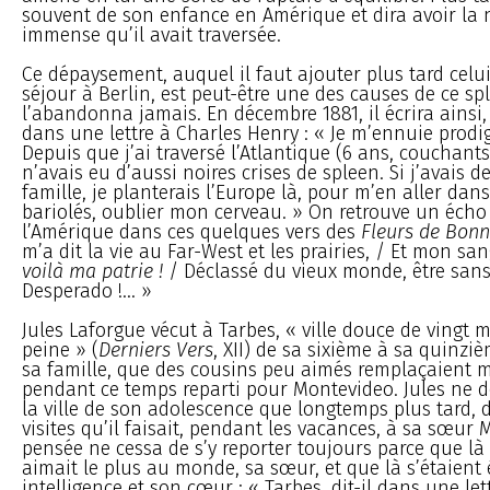
souvent de son enfance en Amérique et dira avoir la 
immense qu’il avait traversée.
Ce dépaysement, auquel il faut ajouter plus tard cel
séjour à Berlin, est peut-être une des causes de ce s
l’abandonna jamais. En décembre 1881, il écrira ainsi,
dans une lettre à Charles Henry : « Je m’ennuie prod
Depuis que j’ai traversé l’Atlantique (6 ans, couchants
n’avais eu d’aussi noires crises de spleen. Si j’avais d
famille, je planterais l’Europe là, pour m’en aller dan
bariolés, oublier mon cerveau. » On retrouve un écho
l’Amérique dans ces quelques vers des
Fleurs de Bonn
m’a dit la vie au Far-West et les prairies, / Et mon sa
voilà ma patrie !
/ Déclassé du vieux monde, être sans f
Desperado !... »
Jules Laforgue vécut à Tarbes, « ville douce de vingt 
peine » (
Derniers Vers
, XII) de sa sixième à sa quinzi
sa famille, que des cousins peu aimés remplaçaient m
pendant ce temps reparti pour Montevideo. Jules ne d
la ville de son adolescence que longtemps plus tard, 
visites qu’il faisait, pendant les vacances, à sa sœur 
pensée ne cessa de s’y reporter toujours parce que là vi
aimait le plus au monde, sa sœur, et que là s’étaient 
intelligence et son cœur : « Tarbes, dit-il dans une lett