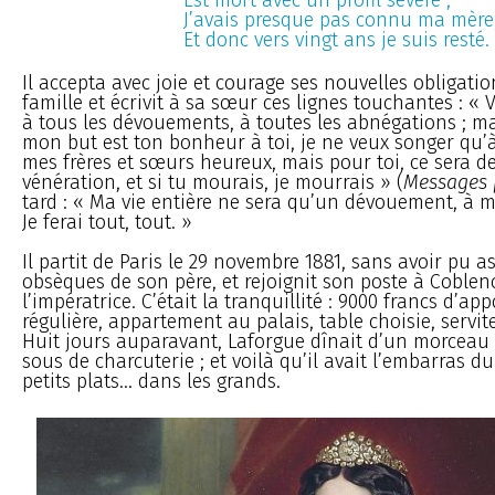
J’avais presque pas connu ma mère
Et donc vers vingt ans je suis resté.
Il accepta avec joie et courage ses nouvelles obligati
famille et écrivit à sa sœur ces lignes touchantes : « V
à tous les dévouements, à toutes les abnégations ; ma
mon but est ton bonheur à toi, je ne veux songer qu’à 
mes frères et sœurs heureux, mais pour toi, ce sera de
vénération, et si tu mourais, je mourrais » (
Messages
tard : « Ma vie entière ne sera qu’un dévouement, à m
Je ferai tout, tout. »
Il partit de Paris le 29 novembre 1881, sans avoir pu a
obsèques de son père, et rejoignit son poste à Coblen
l’impératrice. C’était la tranquillité : 9000 francs d’ap
régulière, appartement au palais, table choisie, servite
Huit jours auparavant, Laforgue dînait d’un morceau 
sous de charcuterie ; et voilà qu’il avait l’embarras du
petits plats... dans les grands.