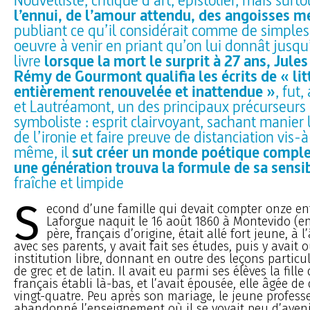
l’ennui, de l’amour attendu, des angoisses 
publiant ce qu’il considérait comme de simple
oeuvre à venir en priant qu’on lui donnât jusqu
livre
lorsque la mort le surprit à 27 ans, Jule
Rémy de Gourmont qualifia les écrits de « lit
entièrement renouvelée et inattendue »
, fut
et Lautréamont, un des principaux précurseu
symboliste : esprit clairvoyant, sachant manier
de l’ironie et faire preuve de distanciation vis-à
même, il
sut créer un monde poétique comple
une génération trouva la formule de sa sensib
fraîche et limpide
S
econd d’une famille qui devait compter onze enf
Laforgue naquit le 16 août 1860 à Montevido (
père, français d’origine, était allé fort jeune, à 
avec ses parents, y avait fait ses études, puis y avait 
institution libre, donnant en outre des leçons particul
de grec et de latin. Il avait eu parmi ses élèves la fil
français établi là-bas, et l’avait épousée, elle âgée de 
vingt-quatre. Peu après son mariage, le jeune profess
abandonné l’enseignement où il se voyait peu d’avenir