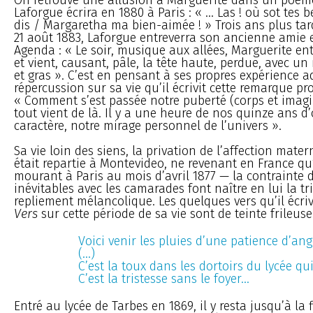
Laforgue écrira en 1880 à Paris : « ... Las ! où sot tes be
dis / Margaretha ma bien-aimée ! » Trois ans plus tard
21 août 1883, Laforgue entreverra son ancienne amie 
Agenda : « Le soir, musique aux allées, Marguerite en
et vient, causant, pâle, la tête haute, perdue, avec u
et gras ». C’est en pensant à ses propres expérience a
répercussion sur sa vie qu’il écrivit cette remarque pr
« Comment s’est passée notre puberté (corps et imagin
tout vient de là. Il y a une heure de nos quinze ans 
caractère, notre mirage personnel de l’univers ».
Sa vie loin des siens, la privation de l’affection mate
était repartie à Montevideo, ne revenant en France qu
mourant à Paris au mois d’avril 1877 — la contrainte d
inévitables avec les camarades font naître en lui la tri
repliement mélancolique. Les quelques vers qu’il écri
Vers
sur cette période de sa vie sont de teinte frileuse e
Voici venir les pluies d’une patience d’ange
(...)
C’est la toux dans les dortoirs du lycée qui
C’est la tristesse sans le foyer...
Entré au lycée de Tarbes en 1869, il y resta jusqu’à la 