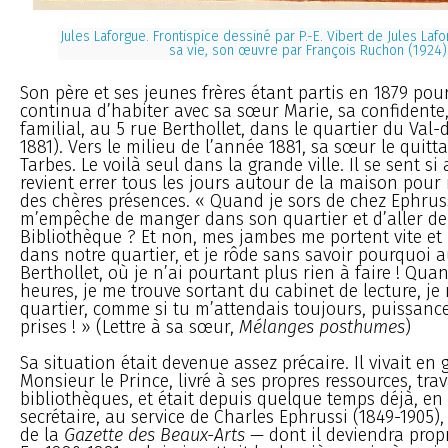
Jules Laforgue. Frontispice dessiné par P.-E. Vibert de Jules Laf
sa vie, son œuvre par François Ruchon (1924)
Son père et ses jeunes frères étant partis en 1879 pour
continua d’habiter avec sa sœur Marie, sa confidente
familial, au 5 rue Berthollet, dans le quartier du Val-
1881). Vers le milieu de l’année 1881, sa sœur le quitta
Tarbes. Le voilà seul dans la grande ville. Il se sent s
revient errer tous les jours autour de la maison pour 
des chères présences. « Quand je sors de chez Ephrussi,
m’empêche de manger dans son quartier et d’aller de 
Bibliothèque ? Et non, mes jambes me portent vite et
dans notre quartier, et je rôde sans savoir pourquoi 
Berthollet, où je n’ai pourtant plus rien à faire ! Quand
heures, je me trouve sortant du cabinet de lecture, je
quartier, comme si tu m’attendais toujours, puissanc
prises ! » (Lettre à sa sœur,
Mélanges posthumes
)
Sa situation était devenue assez précaire. Il vivait en 
Monsieur le Prince, livré à ses propres ressources, trav
bibliothèques, et était depuis quelque temps déjà, en
secrétaire, au service de Charles Ephrussi (1849-1905)
de la
Gazette des Beaux-Arts
— dont il deviendra propr