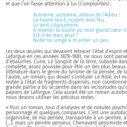
et que l’on fasse attention à lui (
Complaintes
) :
Automne, automne, adieux de l’Adieu !
La tisane bout, noyant mon feu ;
Le vent s’époumone
À reverdir la bûche où mon grand cœur t
Est-il de vrais yeux ?
Nulle ne songe à m’aimer un peu.
Les deux œuvres qui devaient retracer l’état d’esprit et
Laforgue en ces années 1878-1881, ne nous sont parve
d’ébauches. L’une,
Le Sanglot de la terre
, subsiste da
complète, assez poussée pour être un des plus beaux
littérature dans le genre du lyrisme de la pensée, de l
l’autre, un roman, qui devait s’intituler
Le Raté
, est 
restée à l’état de fragments dispersés, non coordonn
grande partie a dû se perdre dans les vicissitudes qu’
papiers de Laforgue. Cela aurait été un roman autob
nous devons utiliser les précieux restes :
« Puis un roman, tout d’analyses et de notules psych
personnage et quelques comparses. C’est une autobi
organisme, de ma pensée, transportée à un peintre, à
(...), mais un peintre penseur, Chenavard pessimiste 