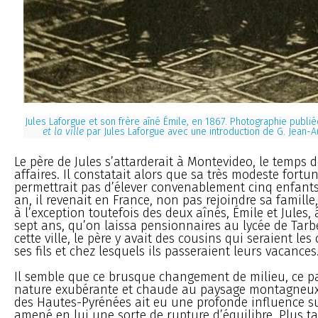
Jules Laforgue et son frère aîné Émile, en 1867. Photographie publi
et la ville
par Jules Laforgue avec une introduction de G. Jean-A
Le père de Jules s’attarderait à Montevideo, le temps d
affaires. Il constatait alors que sa très modeste fortun
permettrait pas d’élever convenablement cinq enfants
an, il revenait en France, non pas rejoindre sa famille
à l’exception toutefois des deux aînés, Émile et Jules, 
sept ans, qu’on laissa pensionnaires au lycée de Tarbe
cette ville, le père y avait des cousins qui seraient le
ses fils et chez lesquels ils passeraient leurs vacances
Il semble que ce brusque changement de milieu, ce p
nature exubérante et chaude au paysage montagneux d
des Hautes-Pyrénées ait eu une profonde influence sur
amené en lui une sorte de rupture d’équilibre. Plus tar