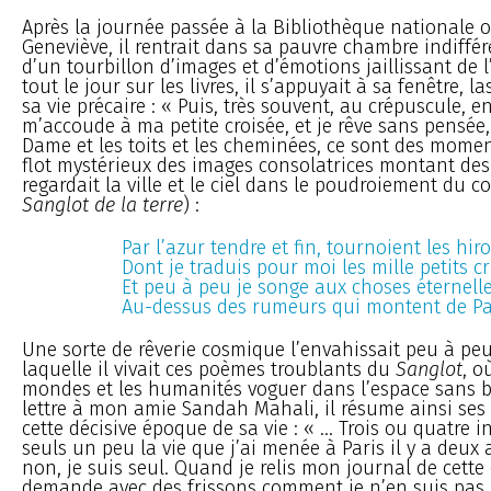
Après la journée passée à la Bibliothèque nationale o
Geneviève, il rentrait dans sa pauvre chambre indiffére
d’un tourbillon d’images et d’émotions jaillissant de l
tout le jour sur les livres, il s’appuyait à sa fenêtre, l
sa vie précaire : « Puis, très souvent, au crépuscule, en
m’accoude à ma petite croisée, et je rêve sans pensée
Dame et les toits et les cheminées, ce sont des momen
flot mystérieux des images consolatrices montant des 
regardait la ville et le ciel dans le poudroiement du c
Sanglot de la terre
) :
Par l’azur tendre et fin, tournoient les hir
Dont je traduis pour moi les mille petits cr
Et peu à peu je songe aux choses éternelle
Au-dessus des rumeurs qui montent de Pa
Une sorte de rêverie cosmique l’envahissait peu à pe
laquelle il vivait ces poèmes troublants du
Sanglot
, o
mondes et les humanités voguer dans l’espace sans 
lettre à mon amie Sandah Mahali, il résume ainsi ses
cette décisive époque de sa vie : « ... Trois ou quatre 
seuls un peu la vie que j’ai menée à Paris il y a deux 
non, je suis seul. Quand je relis mon journal de cette
demande avec des frissons comment je n’en suis pas m