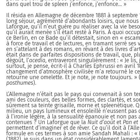
dans quel trou de spleen j’enfonce, j’enfonce... »
Il résida en Allemagne de décembre 1881 à septembre 1
long séjour, agrémenté d’abondants loisirs, que nous
Laforgue, qu’il n’eut guère pu réaliser avec la vie be
qu’il aurait menée s’il était resté à Paris. À quoi occ
ce Berlin, en ce Bade qu’il détestait, sinon en « esc
à force de travail et de lectures, en tramant serré ses
en s’attelant à des romans, en rêvant à des livres d’art
était dans de parfaites dispositions de travail, que, plu
dégoût, l’
acedia
, entraveront singulièrement : « Je lis, 
surtout, je pense, écrit-il à Charles Ephrussi en avril 1
changement d’atmosphère civilisée m’a retourné le 
retourne une omelette. Et je note, je note toujours. » 
posthumes
).
L’Allemagne n’était pas le pays qui convenait à son t
ami des couleurs, des belles formes, des clartés, et so
sûrement sa teinte grisaille, morne et spleenétique. Qu
milieu, un pays lumineux et ensoleillé n’eussent pas
à l’ironie légère, à la sensualité épanouie et non pas
contenues ? Un Laforgue que la
Nuit d’août
et
Pan et
permettent d’imaginer et de rêver. Ce qu’il doit à l’Alle
formule en ces termes à son amie Sandah Mahali : «
(1882), je suis dans un état considérablement lamenta