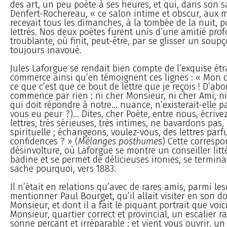
des art, un peu poète à ses heures, et qui, dans son s
Denfert-Rochereau, « ce salon intime et obscur, aux m
recevait tous les dimanches, à la tombée de la nuit, p
lettrés. Nos deux poètes furent unis d’une amitié pro
troublante, où finit, peut-être, par se glisser un sou
toujours inavoué.
Jules Laforgue se rendait bien compte de l’exquise ét
commerce ainsi qu’en témoignent ces lignes : « Mon c
ce que c’est que ce bout de lettre que je reçois ! D’abo
commence par rien : ni cher Monsieur, ni cher Ami, ni 
qui doit répondre à notre... nuance, n’existerait-elle p
vous eu peur ?)... Dites, cher Poète, entre nous, écriv
lettres, très sérieuses, très intimes, ne bavardons pas
spirituelle ; échangeons, voulez-vous, des lettres par
confidences ? » (
Mélanges posthumes
) Cette corresp
désinvolture, où Laforgue se montre un conseiller litté
badine et se permet de délicieuses ironies, se termina
sache pourquoi, vers 1883.
Il n’était en relations qu’avec de rares amis, parmi les
mentionner Paul Bourget, qu’il allait visiter en son do
Monsieur, et dont il a fait le piquant portrait que voici
Monsieur, quartier correct et provincial, un escalier r
sonne perçant et irréparable ; et vient vous ouvrir, un