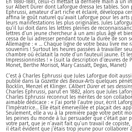
En 1880-1881, celui-ci mettait la dernière main à un 
sur Albert Dürer dont Laforgue dressa les tables. Son
Ephrussi, amateur d’art riche et éclairé, développa ce
affina le goût naturel qu’avait Laforgue pour les arts
leurs manifestations les plus originales. Jules Laforgu
qu’il lui doit dans les lettres pleines de reconnaissan
lettres d’un jeune chercheur à un ami plus âgé et bien
cessa de lui adresser pendant toute la durée de son s
Allemagne : « ... Chaque ligne de votre beau livre me r
souvenirs ! Surtout les heures passées à travailler seu
chambre où éclatait la note d’un fauteuil jaune. Et le
Impressionnistes ! » (suit la description d’œuvres de Pi
Monet, Berthe Morisot, Mary Cassatt, Degas, Manet)
C’est à Charles Ephrussi que Jules Laforgue doit aussi 
publié dans la
Gazette des Beaux-Arts
quelques pénétr
Böcklin, Menzel et Klinger. L’
Albert Dürer et ses dessin
Charles Ephrussi, parut en 1882, alors que Jules Laforg
Charles Ephrussi reconnut les mérites de son collab
aimable dédicace : « J’ai porté l’autre jour, écrit Lafo
l’Impératrice... Elle était émerveillée et plaçait des app
Seulement, elle a vu à la première page votre petit mot
les peines du monde à lui persuader que c’était par p
votre part, que je n’avait fait qu’un travail de copiste, 
il était évident que j’étais trop jeune pour collaborer 