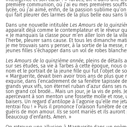
première communion, où j’ai eu mes premières souffr
lycée, où j’ai aimé, enfin, de la passion sublime qu’on
qui fait pleurer des larmes de la plus belle eau sans li
Dans une nouvelle intitulée
Les Amours de la quinzi
apparaît déjà comme le contemplateur et le rêveur qu’
« Je manquais la classe pour m’en aller loin de la vil
l’herbe, pleurer sans cause. Et tous les dimanche mat
je me trouvais sans y penser, à la sortie de la messe, 
jeunes filles s’échapper dans un vol de robes blanche
Les Amours de la quinzième année
, pleins de détails
sur ses études, sa vie à Tarbes à cette époque, nous o
nom et le portrait de la jeune fille qui fut l’objet de 
« Marguerite, devait bien avoir trois ans de plus que m
exquise, dans l’encadrement de sa fenêtre tapissée de 
grands yeux vifs, son éternel ruban d’azur dans ses n
son grand col brodé... Mais un jour, je la vis de près. 
apercevant à son menton une fossette molle et rose, u
baisers. Un regard d’antilope à l’agonie qu’elle me je
rentrai fou ! » Puis il prononce l’oraison funèbre de ce
guéris de mon amour.
Ils
se sont mariés et
Ils
auront 
beaucoup d’enfants. Amen. »
On retrouve une allusion à Marguerite dans un poèm