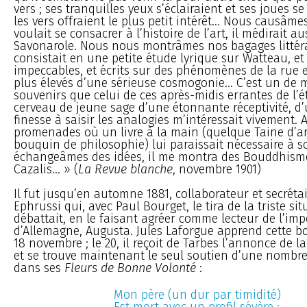
vers ; ses tranquilles yeux s’éclairaient et ses joues 
les vers offraient le plus petit intérêt... Nous causâmes.
voulait se consacrer à l’histoire de l’art, il médirait 
Savonarole. Nous nous montrâmes nos bagages littérai
consistait en une petite étude lyrique sur Watteau, e
impeccables, et écrits sur des phénomènes de la rue et
plus élevés d’une sérieuse cosmogonie... C’est un de 
souvenirs que celui de ces après-midis errantes de l’ét
cerveau de jeune sage d’une étonnante réceptivité, d
finesse à saisir les analogies m’intéressait vivement. 
promenades où un livre à la main (quelque Taine d’a
bouquin de philosophie) lui paraissait nécessaire à 
échangeâmes des idées, il me montra des Bouddhisme
Cazalis... » (
La Revue blanche
, novembre 1901)
Il fut jusqu’en automne 1881, collaborateur et secréta
Ephrussi qui, avec Paul Bourget, le tira de la triste sit
débattait, en le faisant agréer comme lecteur de l’imp
d’Allemagne, Augusta. Jules Laforgue apprend cette b
18 novembre ; le 20, il reçoit de Tarbes l’annonce de l
et se trouve maintenant le seul soutien d’une nombreus
dans ses
Fleurs de Bonne Volonté
:
Mon père (un dur par timidité)
Est mort avec un profil sévère ;