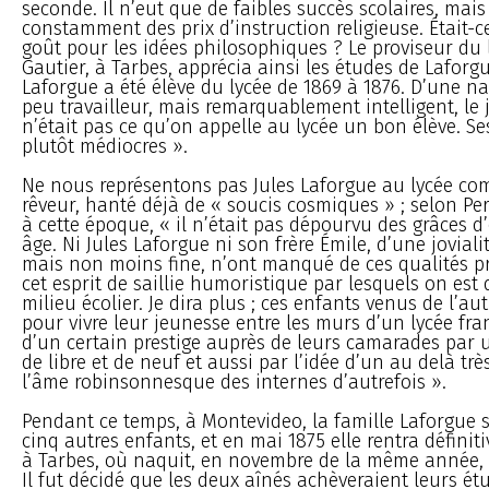
seconde. Il n’eut que de faibles succès scolaires, mai
constamment des prix d’instruction religieuse. Était-ce
goût pour les idées philosophiques ? Le proviseur du 
Gautier, à Tarbes, apprécia ainsi les études de Laforgu
Laforgue a été élève du lycée de 1869 à 1876. D’une na
peu travailleur, mais remarquablement intelligent, le
n’était pas ce qu’on appelle au lycée un bon élève. Se
plutôt médiocres ».
Ne nous représentons pas Jules Laforgue au lycée c
rêveur, hanté déjà de « soucis cosmiques » ; selon Per
à cette époque, « il n’était pas dépourvu des grâces d
âge. Ni Jules Laforgue ni son frère Émile, d’une jovial
mais non moins fine, n’ont manqué de ces qualités p
cet esprit de saillie humoristique par lesquels on est
milieu écolier. Je dira plus ; ces enfants venus de l’au
pour vivre leur jeunesse entre les murs d’un lycée fran
d’un certain prestige auprès de leurs camarades par u
de libre et de neuf et aussi par l’idée d’un au delà trè
l’âme robinsonnesque des internes d’autrefois ».
Pendant ce temps, à Montevideo, la famille Laforgue s
cinq autres enfants, et en mai 1875 elle rentra défini
à Tarbes, où naquit, en novembre de la même année, 
Il fut décidé que les deux aînés achèveraient leurs étu