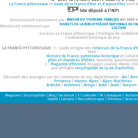
La France pittoresque
et
Guide de la France d'hier et d'aujourd'hui
sont d
Site déposé à l'INPI
Recommandé notamment par
MAISON DU TOURISME FRANÇAIS
dès 2003 e
SIGNETS DE LA BIBLIOTHÈQUE NATIONALE DE F
Mentionné notamment par
CULTURE
Services La France pittoresque
|
Politique de confidenti
L'événement historique du jour
LA FRANCE PITTORESQUE :
1 - Guide en ligne des
richesses de la France d'h
1999 :
Histoire de France, patrimoine historique
et culturel
gîtes et chambres d'hôtes
, tourisme, gastronomie
2 -
Magazine d'histoire
36 pages couleur depuis 200
une véritable
encyclopédie de la vie d'autrefois
Découvrir des ouvrages sur les communes de nos départements :
Ain
|
Aisn
Provence
|
Hautes-Alpes
|
Alpes-Maritimes
Ardèche
|
Ardennes
|
Ariège
|
Aube
|
Aude
|
Aveyron
Magazine
|
Encyclopédie
|
Blog
|
Facebook
|
X
|
LinkedIn
|
VK
|
Instagram
|
YouTub
Tumblr
|
Librairie
|
Paris pittoresque
|
Prénoms
|
Services