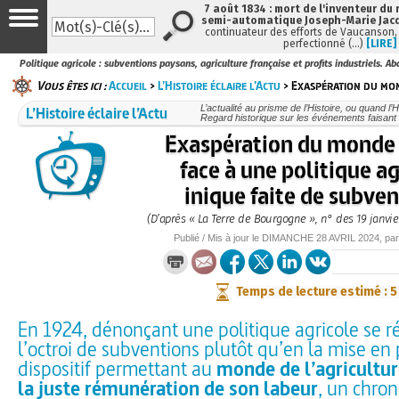
7 août 1834 : mort de l'inventeur du 
semi-automatique Joseph-Marie Jac
continuateur des efforts de Vaucanson,
perfectionné (…)
[LIRE]
Politique agricole : subventions paysans, agriculture française et profits industriels. 
Vous êtes ici :
Accueil
>
L’Histoire éclaire l’Actu
> Exaspération du mon
L’Histoire éclaire l’Actu
L’actualité au prisme de l’Histoire, ou quand l’Hi
Regard historique sur les événements faisant 
Exaspération du monde
face à une politique ag
inique faite de subve
(D’après « La Terre de Bourgogne », n° des 19 janvier 
Publié / Mis à jour le
DIMANCHE
28 AVRIL 2024
, pa
Temps de lecture estimé : 
En 1924, dénonçant une politique agricole se 
l’octroi de subventions plutôt qu’en la mise en
dispositif permettant au
monde de l’agricultur
la juste rémunération de son labeur
, un chro