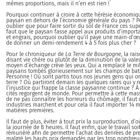
mêmes proportions, mais il n’en est rien !
Pourquoi continuer à croire à cette hérésie économiqu
paysan en dehors de l’économie générale du pays ? P
oublier que pour faire sortir du sol de France ces supe
faut que le paysan fasse appel aux produits d’impor
et engrais, pourquoi oublier qu’il paye une main-d’œ
de donner un demi-rendement 4 à 5 fois plus cher ?
Pour le chroniqueur de
La Terre de Bourgogne
, la rai
disant vie chère ou plutôt de la diminution de la vale
moyen d’échange crève les yeux. Qui a remplacé le mil
paysans tombés glorieusement sur les champs de bata
Personne ! Où sont partis tous nos jeunes gens qui on
terre ? Où partiront demain les quelques rares qui y r
l’injustice qui frappe la classe paysanne continue ? À l
cités regorgent de monde. Pour permettre à cette mass
de ne pas connaître les horreurs du chômage, il faut
industries marchent et pour cela il faut importer 14 m
matières premières.
Il faut de plus, éviter à tout prix la surproduction, d’
la journée de 8 heures. Il faut enfin, que le travail so
rémunéré afin de permettre l’achat des denrées de pre
malgré les hauts prix demandés par les trop nombreux