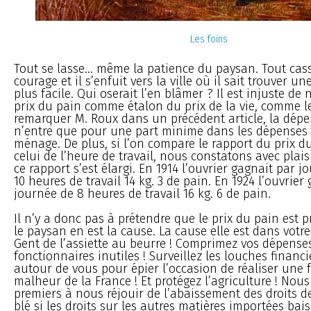
Les foins
Tout se lasse... même la patience du paysan. Tout c
courage et il s’enfuit vers la ville où il sait trouver un
plus facile. Qui oserait l’en blâmer ? Il est injuste de
prix du pain comme étalon du prix de la vie, comme le
remarquer M. Roux dans un précédent article, la dép
n’entre que pour une part minime dans les dépenses 
ménage. De plus, si l’on compare le rapport du prix du
celui de l’heure de travail, nous constatons avec plais
ce rapport s’est élargi. En 1914 l’ouvrier gagnait par j
10 heures de travail 14 kg. 3 de pain. En 1924 l’ouvrier
journée de 8 heures de travail 16 kg. 6 de pain.
Il n’y a donc pas à prétendre que le prix du pain est p
le paysan en est la cause. La cause elle est dans votre
Gent de l’assiette au beurre ! Comprimez vos dépenses
fonctionnaires inutiles ! Surveillez les louches financ
autour de vous pour épier l’occasion de réaliser une 
malheur de la France ! Et protégez l’agriculture ! Nous
premiers à nous réjouir de l’abaissement des droits d
blé si les droits sur les autres matières importées bai