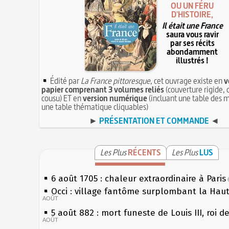
OU UN FÉRU
D'HISTOIRE,
Il était une France
saura vous ravir
par ses récits
abondamment
illustrés !
Édité par
La France pittoresque
, cet ouvrage existe en
v
papier comprenant 3 volumes reliés
(couverture rigide, 
cousu) ET en
version numérique
(incluant une table des m
une table thématique cliquables)
►
PRÉSENTATION ET COMMANDE
◄
Les Plus
RÉCENTS
Les Plus
LUS
6 août 1705 : chaleur extraordinaire à Paris
Occi : village fantôme surplombant la Hau
AOÛT
5 août 882 : mort funeste de Louis III, roi d
AOÛT