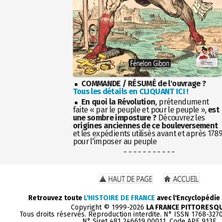
COMMANDE / RÉSUMÉ de l'ouvrage ?
Tous les détails en CLIQUANT ICI !
En quoi la Révolution
, prétendument
faite « par le peuple et pour le peuple »,
est
une sombre imposture ?
Découvrez les
origines anciennes de ce bouleversement
et les expédients utilisés avant et après 178
pour l'imposer au peuple
- - - - - - - - - - -
Retrouvez toute
L'HISTOIRE DE FRANCE
avec l'Encyclopédie
Copyright © 1999-2026
LA FRANCE PITTORESQ
Tous droits réservés. Reproduction interdite. N° ISSN 1768-327
N° Siret 481 246619 00011. Code APE 913E