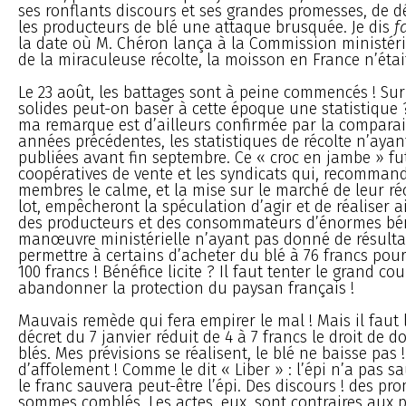
ses ronflants discours et ses grandes promesses, de d
les producteurs de blé une attaque brusquée. Je dis
f
la date où M. Chéron lança à la Commission ministéri
de la miraculeuse récolte, la moisson en France n’étai
Le 23 août, les battages sont à peine commencés ! Su
solides peut-on baser à cette époque une statistique ?
ma remarque est d’ailleurs confirmée par la comparai
années précédentes, les statistiques de récolte n’ayan
publiées avant fin septembre. Ce « croc en jambe » fu
coopératives de vente et les syndicats qui, recomman
membres le calme, et la mise sur le marché de leur réc
lot, empêcheront la spéculation d’agir et de réaliser 
des producteurs et des consommateurs d’énormes bén
manœuvre ministérielle n’ayant pas donné de résulta
permettre à certains d’acheter du blé à 76 francs pour
100 francs ! Bénéfice licite ? Il faut tenter le grand cou
abandonner la protection du paysan français !
Mauvais remède qui fera empirer le mal ! Mais il faut 
décret du 7 janvier réduit de 4 à 7 francs le droit de 
blés. Mes prévisions se réalisent, le blé ne baisse pas
d’affolement ! Comme le dit « Liber » : l’épi n’a pas s
le franc sauvera peut-être l’épi. Des discours ! des pr
sommes comblés. Les actes, eux, sont contraires aux 