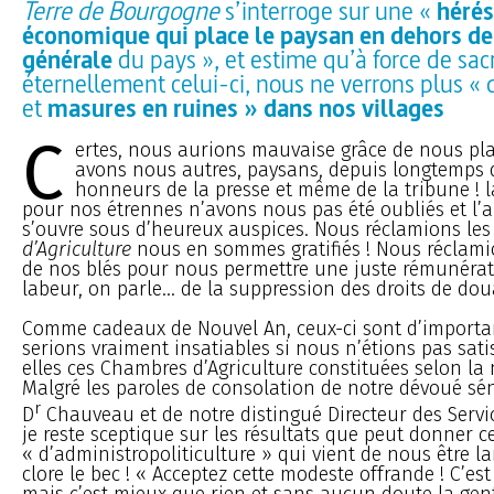
Terre de Bourgogne
s’interroge sur une «
hérés
économique qui place le paysan en dehors de
générale
du pays », et estime qu’à force de sacr
éternellement celui-ci, nous ne verrons plus « 
et
masures en ruines » dans nos villages
C
ertes, nous aurions mauvaise grâce de nous pl
avons nous autres, paysans, depuis longtemps d
honneurs de la presse et même de la tribune ! la
pour nos étrennes n’avons nous pas été oubliés et l’
s’ouvre sous d’heureux auspices. Nous réclamions le
d’Agriculture
nous en sommes gratifiés ! Nous réclami
de nos blés pour nous permettre une juste rémunérat
labeur, on parle... de la suppression des droits de dou
Comme cadeaux de Nouvel An, ceux-ci sont d’importa
serions vraiment insatiables si nous n’étions pas satis
elles ces Chambres d’Agriculture constituées selon la 
Malgré les paroles de consolation de notre dévoué sé
r
D
Chauveau et de notre distingué Directeur des Servic
je reste sceptique sur les résultats que peut donner 
« d’administropoliticulture » qui vient de nous être 
clore le bec ! « Acceptez cette modeste offrande ! C’es
mais c’est mieux que rien et sans aucun doute la gent