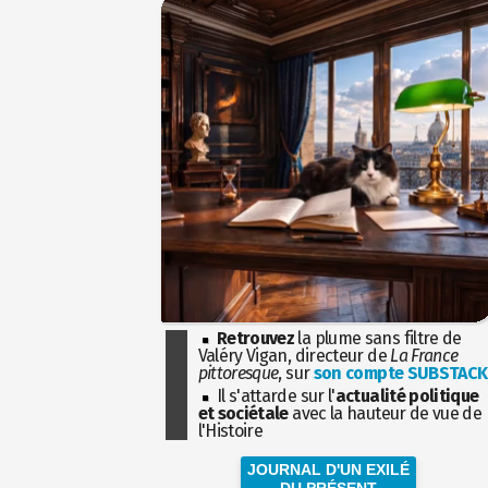
Retrouvez
la plume sans filtre de
Valéry Vigan, directeur de
La France
pittoresque
, sur
son compte SUBSTACK
Il s'attarde sur l'
actualité politique
et sociétale
avec la hauteur de vue de
l'Histoire
JOURNAL D'UN EXILÉ
DU PRÉSENT