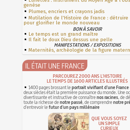
Lunettes : instrument du Moyen Âge à l'ob
genèse
Plumes, encriers et crayons jadis
Mutilation de l'Histoire de France : détruire
pour glorifier le monde nouveau
BON À SAVOIR
Le temps est un grand maître
Il fait le doux Dieu dessus une pelle
MANIFESTATIONS / EXPOSITIONS
Maternités, archéologie de la figure mater
IL ÉTAIT UNE FRANCE
PARCOUREZ 2000 ANS L'HISTOIRE
LE TEMPS DE 1600 ARTICLES ILLUSTRÉS
1400 pages brossant le
portrait vivifiant d'une France
deux siècles était la première puissance du monde. Une o
divertissante et instructive de connaître
nos racines
, de d
toute la richesse de
notre passé
, de comprendre
notre pr
d'entrevoir le
futur d'un pays millénaire
QUE VOUS SOYEZ
UN SIMPLE
CURIEUX