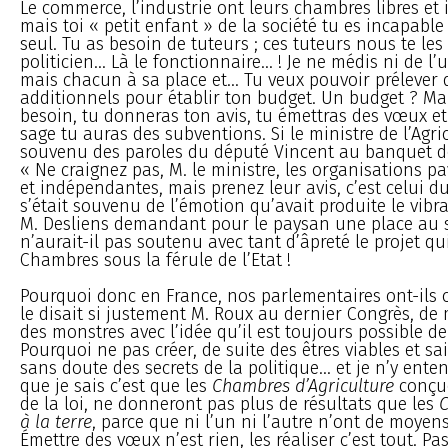
Le commerce, l’industrie ont leurs chambres libres et
mais toi « petit enfant » de la société tu es incapable
seul. Tu as besoin de tuteurs ; ces tuteurs nous te les o
politicien... Là le fonctionnaire... ! Je ne médis ni de l’
mais chacun à sa place et... Tu veux pouvoir prélever
additionnels pour établir ton budget. Un budget ? Ma
besoin, tu donneras ton avis, tu émettras des vœux et 
sage tu auras des subventions. Si le ministre de l’Agric
souvenu des paroles du député Vincent au banquet de
« Ne craignez pas, M. le ministre, les organisations pa
et indépendantes, mais prenez leur avis, c’est celui du
s’était souvenu de l’émotion qu’avait produite le vibr
M. Desliens demandant pour le paysan une place au sol
n’aurait-il pas soutenu avec tant d’âpreté le projet qu
Chambres sous la férule de l’Etat !
Pourquoi donc en France, nos parlementaires ont-il
le disait si justement M. Roux au dernier Congrès, d
des monstres avec l’idée qu’il est toujours possible de
Pourquoi ne pas créer, de suite des êtres viables et sa
sans doute des secrets de la politique... et je n’y ente
que je sais c’est que les
Chambres d’Agriculture
conçue
de la loi, ne donneront pas plus de résultats que les
C
à la terre
, parce que ni l’un ni l’autre n’ont de moyens
Émettre des vœux n’est rien, les réaliser c’est tout. P