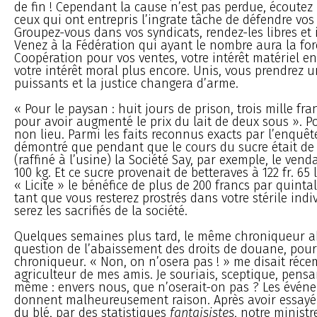
de fin ! Cependant la cause n’est pas perdue, écoutez 
ceux qui ont entrepris l’ingrate tâche de défendre vos 
Groupez-vous dans vos syndicats, rendez-les libres et
Venez à la Fédération qui ayant le nombre aura la for
Coopération pour vos ventes, votre intérêt matériel en 
votre intérêt moral plus encore. Unis, vous prendrez 
puissants et la justice changera d’arme.
« Pour le paysan : huit jours de prison, trois mille f
pour avoir augmenté le prix du lait de deux sous ». Po
non lieu. Parmi les faits reconnus exacts par l’enquête
démontré que pendant que le cours du sucre était de 
(raffiné à l’usine) la Société Say, par exemple, le vendai
100 kg. Et ce sucre provenait de betteraves à 122 fr. 65 
« Licite » le bénéfice de plus de 200 francs par quintal
tant que vous resterez prostrés dans votre stérile ind
serez les sacrifiés de la société.
Quelques semaines plus tard, le même chroniqueur ab
question de l’abaissement des droits de douane, pour
chroniqueur. « Non, on n’osera pas ! » me disait ré
agriculteur de mes amis. Je souriais, sceptique, pens
même : envers nous, que n’oserait-on pas ? Les évé
donnent malheureusement raison. Après avoir essayé d
du blé, par des statistiques
fantaisistes
, notre ministr