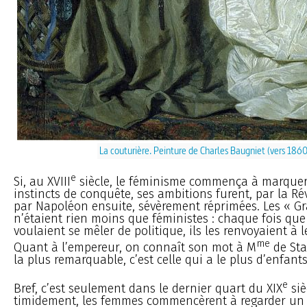
La couturière. Peinture de Charles Baugniet (vers 1860
e
Si, au XVIII
siècle, le féminisme commença à marque
instincts de conquête, ses ambitions furent, par la Ré
par Napoléon ensuite, sévèrement réprimées. Les « G
n’étaient rien moins que féministes : chaque fois qu
voulaient se mêler de politique, ils les renvoyaient à l
me
Quant à l’empereur, on connaît son mot à M
de Sta
la plus remarquable, c’est celle qui a le plus d’enfants
e
Bref, c’est seulement dans le dernier quart du XIX
siè
timidement, les femmes commencèrent à regarder un 