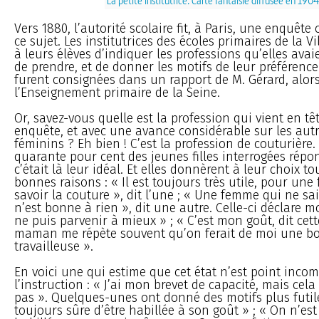
La petite institutrice. Carte fantaisie diffusée en 190
Vers 1880, l’autorité scolaire fit, à Paris, une enquête 
ce sujet. Les institutrices des écoles primaires de la 
à leurs élèves d’indiquer les professions qu’elles avai
de prendre, et de donner les motifs de leur préférence
furent consignées dans un rapport de M. Gérard, alors
l’Enseignement primaire de la Seine.
Or, savez-vous quelle est la profession qui vient en tê
enquête, et avec une avance considérable sur les aut
féminins ? Eh bien ! C’est la profession de couturière.
quarante pour cent des jeunes filles interrogées répo
c’était là leur idéal. Et elles donnèrent à leur choix to
bonnes raisons : « Il est toujours très utile, pour un
savoir la couture », dit l’une ; « Une femme qui ne sa
n’est bonne à rien », dit une autre. Celle-ci déclare m
ne puis parvenir à mieux » ; « C’est mon goût, dit cett
maman me répète souvent qu’on ferait de moi une b
travailleuse ».
En voici une qui estime que cet état n’est point incom
l’instruction : « J’ai mon brevet de capacité, mais ce
pas ». Quelques-unes ont donné des motifs plus futile
toujours sûre d’être habillée à son goût » ; « On n’est