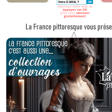
Saisissez votre mail, et
appuyez sur OK
pour vous
abonner
gratuitement