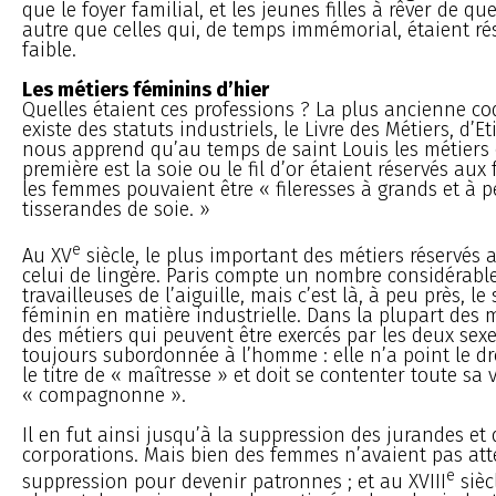
que le foyer familial, et les jeunes filles à rêver de q
autre que celles qui, de temps immémorial, étaient ré
faible.
Les métiers féminins d’hier
Quelles étaient ces professions ? La plus ancienne cod
existe des statuts industriels, le Livre des Métiers, d’E
nous apprend qu’au temps de saint Louis les métiers 
première est la soie ou le fil d’or étaient réservés au
les femmes pouvaient être « fileresses à grands et à p
tisserandes de soie. »
e
Au XV
siècle, le plus important des métiers réservés
celui de lingère. Paris compte un nombre considérabl
travailleuses de l’aiguille, mais c’est là, à peu près, l
féminin en matière industrielle. Dans la plupart des m
des métiers qui peuvent être exercés par les deux sex
toujours subordonnée à l’homme : elle n’a point le dro
le titre de « maîtresse » et doit se contenter toute sa 
« compagnonne ».
Il en fut ainsi jusqu’à la suppression des jurandes et 
corporations. Mais bien des femmes n’avaient pas att
e
suppression pour devenir patronnes ; et au XVIII
siècl