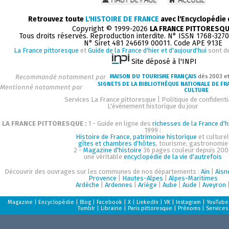
Retrouvez toute
L'HISTOIRE DE FRANCE
avec l'Encyclopédie
Copyright © 1999-2026
LA FRANCE PITTORESQ
Tous droits réservés. Reproduction interdite. N° ISSN 1768-327
N° Siret 481 246619 00011. Code APE 913E
La France pittoresque
et
Guide de la France d'hier et d'aujourd'hui
sont d
Site déposé à l'INPI
Recommandé notamment par
MAISON DU TOURISME FRANÇAIS
dès 2003 e
SIGNETS DE LA BIBLIOTHÈQUE NATIONALE DE FR
Mentionné notamment par
CULTURE
Services La France pittoresque
|
Politique de confidenti
L'événement historique du jour
LA FRANCE PITTORESQUE :
1 - Guide en ligne des
richesses de la France d'h
1999 :
Histoire de France, patrimoine historique
et culturel
gîtes et chambres d'hôtes
, tourisme, gastronomie
2 -
Magazine d'histoire
36 pages couleur depuis 200
une véritable
encyclopédie de la vie d'autrefois
Découvrir des ouvrages sur les communes de nos départements :
Ain
|
Aisn
Provence
|
Hautes-Alpes
|
Alpes-Maritimes
Ardèche
|
Ardennes
|
Ariège
|
Aube
|
Aude
|
Aveyron
Magazine
|
Encyclopédie
|
Blog
|
Facebook
|
X
|
LinkedIn
|
VK
|
Instagram
|
YouTube
Tumblr
|
Librairie
|
Paris pittoresque
|
Prénoms
|
Services