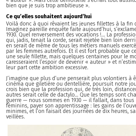
bien que je suis trop ambitieuse ».
Ce qu’elles souhaitent aujourd’hui
Voilà donc à quoi rêvaient les jeunes fillettes à la fin 
Imaginez pareille enquête faite aujourd’hui, s’exclam
1930. Quel renversement des vocations !... La professi
qui, jadis, tenait la corde, serait rejetée bien loin derri
en serait de même de tous les métiers manuels exer
par les femmes autrefois. Et il est fort probable que c
une seule fillette, mais quelques centaines pour le mo
caresseraient l’espoir de devenir « auteur » et n’esti
leur part cette ambition excessive.
J’imagine que plus d’une penserait plus volontiers à 
cinéma que giletière ou dentellière, poursuit notre jour
crois bien que la profession qui, de très loin, distance
autres serait celle de dactylo... Que les temps sont ch
guerre — nous sommes en 1930 — il fallait, dans tous 
féminins, payer son apprentissage : les gains de l’ouvr
minimes, et l’on faisait des journées de dix heures, s
veillées.