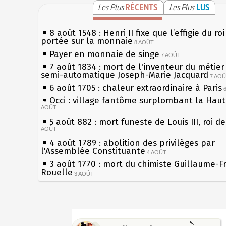
Les Plus
RÉCENTS
Les Plus
LUS
8 août 1548 : Henri II fixe que l’effigie du ro
portée sur la monnaie
8 AOÛT
Payer en monnaie de singe
7 AOÛT
7 août 1834 : mort de l'inventeur du métier 
semi-automatique Joseph-Marie Jacquard
7 AO
6 août 1705 : chaleur extraordinaire à Paris
Occi : village fantôme surplombant la Hau
AOÛT
5 août 882 : mort funeste de Louis III, roi d
AOÛT
4 août 1789 : abolition des privilèges par
l'Assemblée Constituante
4 AOÛT
3 août 1770 : mort du chimiste Guillaume-F
Rouelle
3 AOÛT
Musée Jean de La Fontaine : réouverture a
rénovation
2 AOÛT
2 août 1802 : Bonaparte est nommé consul 
Sécheresses (Grandes), étés caniculaires à 
AOÛT
les siècles