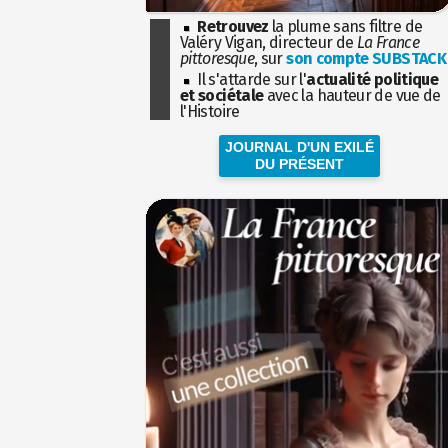
Retrouvez
la plume sans filtre de
Valéry Vigan, directeur de
La France
pittoresque
, sur
son compte SUBSTACK
Il s'attarde sur l'
actualité politique
et sociétale
avec la hauteur de vue de
l'Histoire
JOURNAL D'UN EXILÉ
DU PRÉSENT