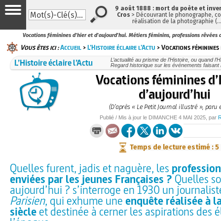
9 août 1888 : mort du poète et inve
Cros
> Découvrant le phonographe, con
réalisation de la photographie (
Vocations féminines d'hier et d'aujourd'hui. Métiers féminins, professions rêvées de
Vous êtes ici :
Accueil
>
L’Histoire éclaire l’Actu
> Vocations féminines 
L’Histoire éclaire l’Actu
L’actualité au prisme de l’Histoire, ou quand l’His
Regard historique sur les événements faisant l
Vocations féminines d’
d’aujourd’hui
(D’après « Le Petit Journal illustré », paru 
Publié / Mis à jour le
DIMANCHE
4 MAI 2025
, par
Temps de lecture estimé : 5
Quelles furent, jadis et naguère, les
profession
enviées par les jeunes Françaises ?
Quelles so
aujourd’hui ? s’interroge en 1930 un journalis
Parisien
, qui exhume une
enquête réalisée à la
siècle
et destinée à cerner les aspirations des 