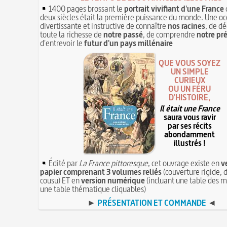
1400 pages brossant le
portrait vivifiant d'une France
deux siècles était la première puissance du monde. Une oc
divertissante et instructive de connaître
nos racines
, de dé
toute la richesse de
notre passé
, de comprendre
notre pr
d'entrevoir le
futur d'un pays millénaire
QUE VOUS SOYEZ
UN SIMPLE
CURIEUX
OU UN FÉRU
D'HISTOIRE,
Il était une France
saura vous ravir
par ses récits
abondamment
illustrés !
Édité par
La France pittoresque
, cet ouvrage existe en
v
papier comprenant 3 volumes reliés
(couverture rigide, d
cousu) ET en
version numérique
(incluant une table des m
une table thématique cliquables)
►
PRÉSENTATION ET COMMANDE
◄