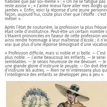
habillée que par soi-même » ; « On ne se fatigue pa
reste assise » ; « J’aime mieux faire aller mes doigts 
jambes ». Enfin, voici la réponse d’une jeune personne
façon, aujourd’hui, coûte plus cher que l’étoffe : c’es
métier ».
Après l’état de couturière, la profession la plus fré
était celle d’institutrice. Peut-être un certain nombre d
s’étaient prononcées en faveur de cette profession vou
ainsi rendre hommage à leur maîtresse d’école ; il n’
vrai que plus d’une réponse témoignait d’une vocation
« Profession difficile, mais si noble et si belle. — C’est
plus noble. — j’aime beaucoup les enfants. — Je serai 
semblables. — Je serais heureuse de me dévouer. — Je 
une grande gloire d’instruire le peuple. — On doit êtr
d’instruire les autres. — Rien ne m’intéressera plus qu
l’intelligence des enfants se développer peu à peu ».