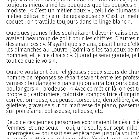
toujours mieux aimé les bouquets que les poupées » ;
modiste : « C’est un métier doux » ; celui de plumassiè
métier délicat » ; celui de repasseuse : « C’est un méti
coquet : on travaille toujours dans le linge blanc ».
Quelques jeunes filles souhaitaient devenir caissières
avaient beaucoup de goût pour les chiffres. D’autres r
dessinatrices : « N’ayant que six ans, disait l’une d’elle
les dimanches au Louvre, j’admirais les tableaux pein
hommes, et je me disais : « Quand je serai grande, je 
tout ce que je vois ».
Quatre voulaient être religieuses ; deux sœurs de char
nombre de réponses se répartissaient entre les profes
variées : boulangère « parce qu’on aura toujours bes
boulangers » ; brodeuse : « Avec ce métier-là, on est 
propre » ; cartonnière, coloriste, compositrice d’impri
confectionneuse, coupeuse, corsetière, dentellière, éve
giletière, graveuse sur or, maîtresse de piano, passeme
sur porcelaine, polisseuse, relieuse, etc.
Deux de ces jeunes personnes exprimaient le désir d’ê
femmes. Et une seule — oui, une seule, sur sept mille f
interrogées — poussait ses espérances jusqu’à vouloi
« auteur ». Mais cette demoiselle s’écriait tout aussitô