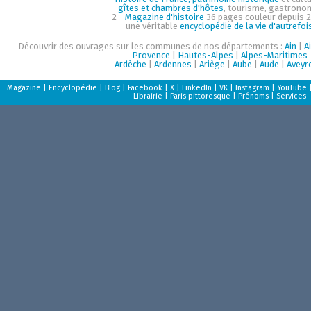
gîtes et chambres d'hôtes
, tourisme, gastrono
2 -
Magazine d'histoire
36 pages couleur depuis 2
une véritable
encyclopédie de la vie d'autrefoi
Découvrir des ouvrages sur les communes de nos départements :
Ain
|
A
Provence
|
Hautes-Alpes
|
Alpes-Maritimes
Ardèche
|
Ardennes
|
Ariège
|
Aube
|
Aude
|
Aveyr
Magazine
|
Encyclopédie
|
Blog
|
Facebook
|
X
|
LinkedIn
|
VK
|
Instagram
|
YouTube
Librairie
|
Paris pittoresque
|
Prénoms
|
Services