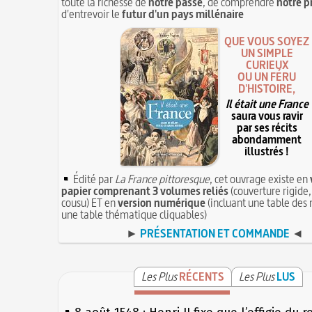
toute la richesse de
notre passé
, de comprendre
notre p
d'entrevoir le
futur d'un pays millénaire
QUE VOUS SOYEZ
UN SIMPLE
CURIEUX
OU UN FÉRU
D'HISTOIRE,
Il était une France
saura vous ravir
par ses récits
abondamment
illustrés !
Édité par
La France pittoresque
, cet ouvrage existe en
papier comprenant 3 volumes reliés
(couverture rigide,
cousu) ET en
version numérique
(incluant une table des 
une table thématique cliquables)
►
PRÉSENTATION ET COMMANDE
◄
Les Plus
RÉCENTS
Les Plus
LUS