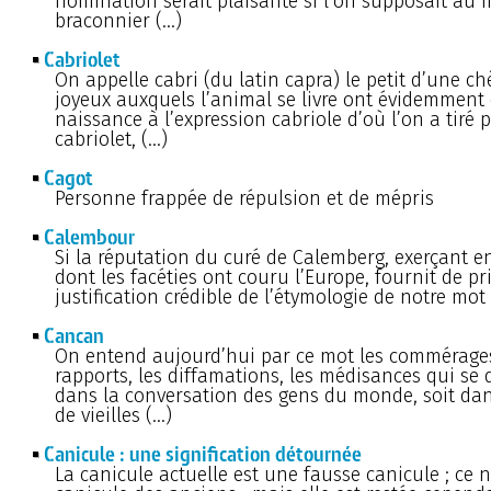
nomination serait plaisante si l’on supposait au 
braconnier (…)
Cabriolet
On appelle cabri (du latin capra) le petit d’une ch
joyeux auxquels l’animal se livre ont évidemmen
naissance à l’expression cabriole d’où l’on a tiré p
cabriolet, (…)
Cagot
Personne frappée de répulsion et de mépris
Calembour
Si la réputation du curé de Calemberg, exerçant e
dont les facéties ont couru l’Europe, fournit de 
justification crédible de l’étymologie de notre mo
Cancan
On entend aujourd’hui par ce mot les commérages
rapports, les diffamations, les médisances qui se 
dans la conversation des gens du monde, soit dan
de vieilles (…)
Canicule : une signification détournée
La canicule actuelle est une fausse canicule ; ce n