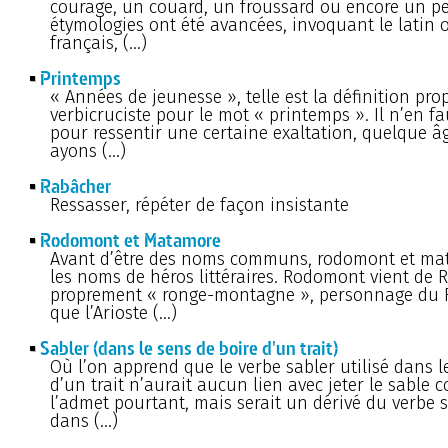
courage, un couard, un froussard ou encore un peu
étymologies ont été avancées, invoquant le latin 
français, (…)
Printemps
« Années de jeunesse », telle est la définition pr
verbicruciste pour le mot « printemps ». Il n’en f
pour ressentir une certaine exaltation, quelque 
ayons (…)
Rabâcher
Ressasser, répéter de façon insistante
Rodomont et Matamore
Avant d’être des noms communs, rodomont et ma
les noms de héros littéraires. Rodomont vient de
proprement « ronge-montagne », personnage du 
que l’Arioste (…)
Sabler (dans le sens de boire d'un trait)
Où l’on apprend que le verbe sabler utilisé dans l
d’un trait n’aurait aucun lien avec jeter le sable
l’admet pourtant, mais serait un dérivé du verbe si
dans (…)