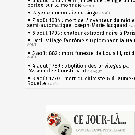
8 août 1548 : Henri II fixe que l’effigie du r
portée sur la monnaie
8 AOÛT
Payer en monnaie de singe
7 AOÛT
7 août 1834 : mort de l'inventeur du métier
semi-automatique Joseph-Marie Jacquard
7 A
6 août 1705 : chaleur extraordinaire à Pari
Occi : village fantôme surplombant la Ha
AOÛT
5 août 882 : mort funeste de Louis III, roi 
AOÛT
4 août 1789 : abolition des privilèges par
l'Assemblée Constituante
4 AOÛT
3 août 1770 : mort du chimiste Guillaume-
Rouelle
3 AOÛT
Musée Jean de La Fontaine : réouverture 
rénovation
2 AOÛT
2 août 1802 : Bonaparte est nommé consul
Sécheresses (Grandes), étés caniculaires à
AOÛT
les siècles
1er août 1589 : Henri III est poignardé à S
27 mai 1610 : supplice de François Ravailla
par Jacques Clément, moine jacobin
du roi Henri IV
1ER AOÛT
31 juillet 1899 : décret instaurant les mou
Pierre qui roule n'amasse pas mousse
boîtes aux lettres en fonte de Léon Mougeo