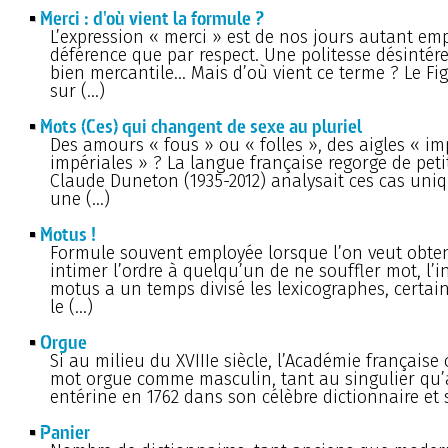
Merci : d'où vient la formule ?
L’expression « merci » est de nos jours autant em
déférence que par respect. Une politesse désintéres
bien mercantile... Mais d’où vient ce terme ? Le Fi
sur (…)
Mots (Ces) qui changent de sexe au pluriel
Des amours « fous » ou « folles », des aigles « i
impériales » ? La langue française regorge de petit
Claude Duneton (1935-2012) analysait ces cas uni
une (…)
Motus !
Formule souvent employée lorsque l’on veut obteni
intimer l’ordre à quelqu’un de ne souffler mot, l’i
motus a un temps divisé les lexicographes, certai
le (…)
Orgue
Si au milieu du XVIIIe siècle, l’Académie française 
mot orgue comme masculin, tant au singulier qu’au
entérine en 1762 dans son célèbre dictionnaire et 
Panier