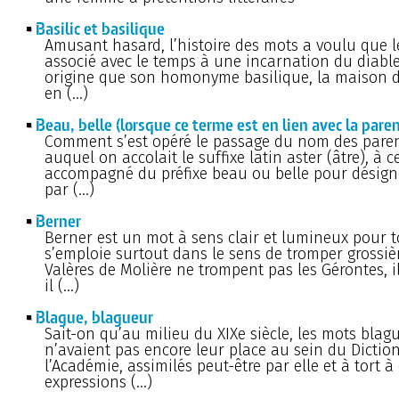
Basilic et basilique
Amusant hasard, l’histoire des mots a voulu que le
associé avec le temps à une incarnation du diable
origine que son homonyme basilique, la maison d
en (…)
Beau, belle (lorsque ce terme est en lien avec la pare
Comment s’est opéré le passage du nom des paren
auquel on accolait le suffixe latin aster (âtre), 
accompagné du préfixe beau ou belle pour désig
par (…)
Berner
Berner est un mot à sens clair et lumineux pour t
s’emploie surtout dans le sens de tromper grossiè
Valères de Molière ne trompent pas les Gérontes, il
il (…)
Blague, blagueur
Sait-on qu’au milieu du XIXe siècle, les mots blag
n’avaient pas encore leur place au sein du Dictio
l’Académie, assimilés peut-être par elle et à tort à
expressions (…)