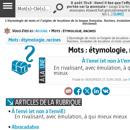
8 août 1548 : Henri II fixe que l’eff
portée sur la monnaie
> Jusqu’à la fin
monnaies étaient fort grossièrement tr
les (…)
[LIRE]
L'étymologie de mots et l'origine de locutions de la langue française. Racines, évolutio
méconnus
Vous êtes ici :
Accueil
> Mots : étymologie, racines
Mots : étymologie, racines
L’étymologie de mots et l’origine de locutions
Racines, évolution de locutions et mots usu
Mots : étymologie, 
À l’envi (et non à l’en
En rivalisant, avec émulation, à 
mieux
Publié le
VENDREDI
27 JUIN 2025
, par
À l'envi (et non à l'enviE)
En rivalisant, avec émulation, à qui mieux mieux
Abracadabra