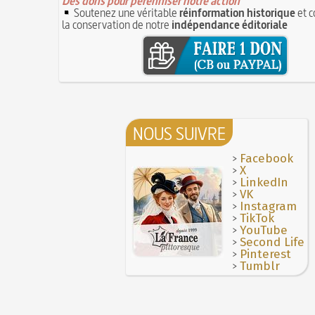
Des dons pour pérenniser notre action
Soutenez une véritable
réinformation historique
et c
Le masque de l'ingérence ou le peuple so
la conservation de notre
indépendance éditoriale
1ER JUILLET
NOUS SUIVRE
>
Facebook
>
X
>
LinkedIn
>
VK
>
Instagram
>
TikTok
>
YouTube
>
Second Life
>
Pinterest
>
Tumblr