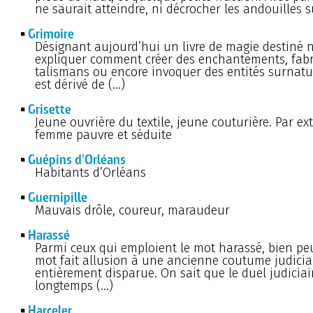
ne saurait atteindre, ni décrocher les andouilles
Grimoire
Désignant aujourd’hui un livre de magie destiné
expliquer comment créer des enchantements, fabr
talismans ou encore invoquer des entités surnatur
est dérivé de (…)
Grisette
Jeune ouvrière du textile, jeune couturière. Par ex
femme pauvre et séduite
Guépins d'Orléans
Habitants d’Orléans
Guernipille
Mauvais drôle, coureur, maraudeur
Harassé
Parmi ceux qui emploient le mot harassé, bien pe
mot fait allusion à une ancienne coutume judicia
entièrement disparue. On sait que le duel judiciai
longtemps (…)
Harceler