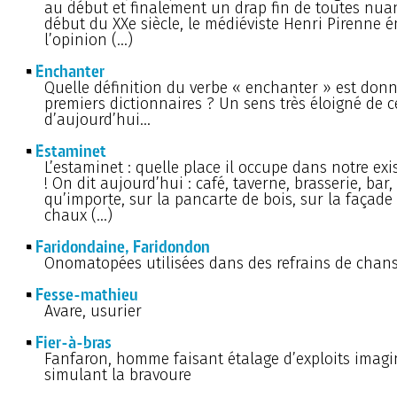
au début et finalement un drap fin de toutes nua
début du XXe siècle, le médiéviste Henri Pirenne é
l’opinion (…)
Enchanter
Quelle définition du verbe « enchanter » est don
premiers dictionnaires ? Un sens très éloigné de c
d’aujourd’hui...
Estaminet
L’estaminet : quelle place il occupe dans notre ex
! On dit aujourd’hui : café, taverne, brasserie, bar
qu’importe, sur la pancarte de bois, sur la façade 
chaux (…)
Faridondaine, Faridondon
Onomatopées utilisées dans des refrains de chan
Fesse-mathieu
Avare, usurier
Fier-à-bras
Fanfaron, homme faisant étalage d’exploits imagi
simulant la bravoure