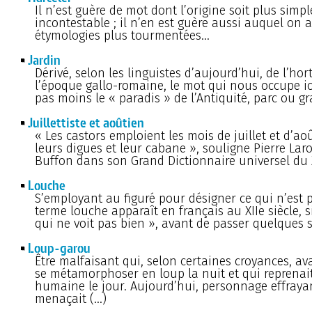
Il n’est guère de mot dont l’origine soit plus simpl
incontestable ; il n’en est guère aussi auquel on a
étymologies plus tourmentées...
Jardin
Dérivé, selon les linguistes d’aujourd’hui, de l’ho
l’époque gallo-romaine, le mot qui nous occupe i
pas moins le « paradis » de l’Antiquité, parc ou gr
Juillettiste et aoûtien
« Les castors emploient les mois de juillet et d’ao
leurs digues et leur cabane », souligne Pierre Lar
Buffon dans son Grand Dictionnaire universel du X
Louche
S’employant au figuré pour désigner ce qui n’est pa
terme louche apparaît en français au XIIe siècle, s
qui ne voit pas bien », avant de passer quelques s
Loup-garou
Être malfaisant qui, selon certaines croyances, ava
se métamorphoser en loup la nuit et qui reprenai
humaine le jour. Aujourd’hui, personnage effraya
menaçait (…)