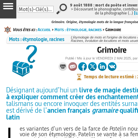
9 août 1888 : mort du poète et inven
> Découvrant le phonographe, contribuan
de la photographie (…)
[L
Grimoire. Origine, étymologie mots de la langue français
Vous êtes ici :
Accueil
>
Mots : étymologie, racines
> Grimoire
Mots : étymologie, racines
L’étymologie de mots et l’origine de locutions
Racines, évolution de locutions et mots usu
Grimoire
Publié / Mis à jour le
VENDREDI
2 MAI 2025
, pa
Temps de lecture estimé :
Désignant aujourd’hui un
livre de magie des
à expliquer comment créer des enchantemen
talismans ou encore invoquer des entités surnat
est dérivé de l’
ancien français
gramaire
qualif
latin
L
es variantes d’un vers de la farce de
Patelin
nous
voie de son étymologie. Patelin se vante à sa f