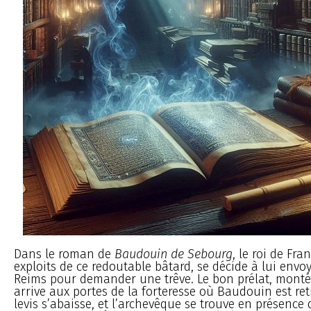
Dans le roman de
Baudouin de Sebourg
, le roi de Fra
exploits de ce redoutable bâtard, se décide à lui envo
Reims pour demander une trêve. Le bon prélat, monté 
arrive aux portes de la forteresse où Baudouin est ret
levis s’abaisse, et l’archevêque se trouve en présence