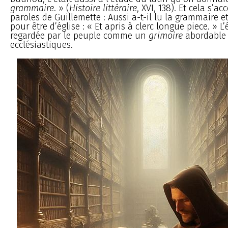
grammaire
. » (
Histoire littéraire
, XVI, 138). Et cela s’a
paroles de Guillemette : Aussi a-t-il lu la grammaire 
pour être d’église : « Et apris à clerc longue piece. » L
regardée par le peuple comme un
grimoire
abordable 
ecclésiastiques.