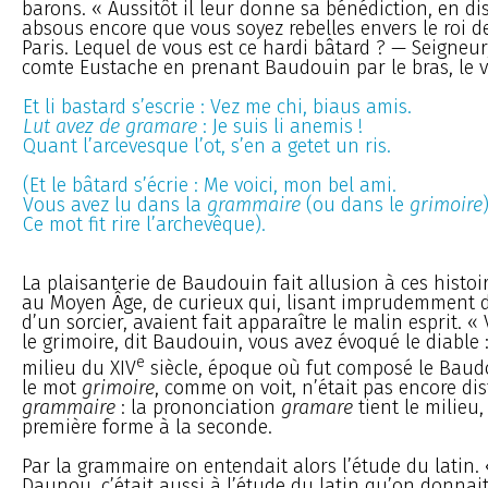
barons. « Aussitôt il leur donne sa bénédiction, en dis
absous encore que vous soyez rebelles envers le roi d
Paris. Lequel de vous est ce hardi bâtard ? — Seigneur, 
comte Eustache en prenant Baudouin par le bras, le vo
Et li bastard s’escrie : Vez me chi, biaus amis.
Lut avez de gramare
: Je suis li anemis !
Quant l’arcevesque l’ot, s’en a getet un ris.
(Et le bâtard s’écrie : Me voici, mon bel ami.
Vous avez lu dans la
grammaire
(ou dans le
grimoire
Ce mot fit rire l’archevêque).
La plaisanterie de Baudouin fait allusion à ces histoi
au Moyen Âge, de curieux qui, lisant imprudemment d
d’un sorcier, avaient fait apparaître le malin esprit. 
le grimoire, dit Baudouin, vous avez évoqué le diable :
e
milieu du XIV
siècle, époque où fut composé le Baud
le mot
grimoire
, comme on voit, n’était pas encore di
grammaire
: la prononciation
gramare
tient le milieu
première forme à la seconde.
Par la grammaire on entendait alors l’étude du latin. 
Daunou, c’était aussi à l’étude du latin qu’on donnai