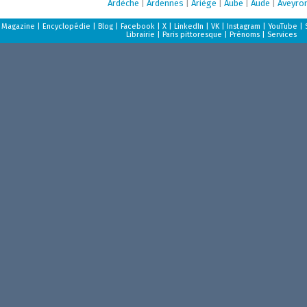
Ardèche
|
Ardennes
|
Ariège
|
Aube
|
Aude
|
Aveyro
Magazine
|
Encyclopédie
|
Blog
|
Facebook
|
X
|
LinkedIn
|
VK
|
Instagram
|
YouTube
|
Librairie
|
Paris pittoresque
|
Prénoms
|
Services