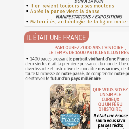
BON À SAVOIR
Il en revient toujours à ses moutons
Après la panse vient la danse
MANIFESTATIONS / EXPOSITIONS
Maternités, archéologie de la figure mater
IL ÉTAIT UNE FRANCE
PARCOUREZ 2000 ANS L'HISTOIRE
LE TEMPS DE 1600 ARTICLES ILLUSTRÉS
1400 pages brossant le
portrait vivifiant d'une Franc
deux siècles était la première puissance du monde. Une 
divertissante et instructive de connaître
nos racines
, de 
toute la richesse de
notre passé
, de comprendre
notre p
d'entrevoir le
futur d'un pays millénaire
QUE VOUS SOYEZ
UN SIMPLE
CURIEUX
OU UN FÉRU
D'HISTOIRE,
Il était une France
saura vous ravir
par ses récits