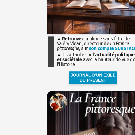
Retrouvez
la plume sans filtre de
Valéry Vigan, directeur de
La France
pittoresque
, sur
son compte SUBSTAC
Il s'attarde sur l'
actualité politique
et sociétale
avec la hauteur de vue d
l'Histoire
JOURNAL D'UN EXILÉ
DU PRÉSENT