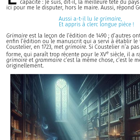
capacité : Je suis, dit-il, la meilleure tête du pay
ici pour me le disputer, hors le maire. Aussi, répond G
Aussi a-t-il lu
le grimaire
,
Et appris à clerc longue pièce !
Grimaire
est la leçon de l’édition de 1490 ; d’autres o
enfin l’édition ou le manuscrit qui a servi à établir l
Coustelier, en 1723, met
grimoire
. Si Coustelier n’a pa
e
forme, qui paraît trop récente pour le XV
siècle, il a 
grimoire
et
grammaire
c’est la même chose, c’est le 
originellement.