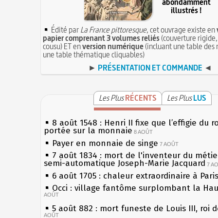
abondamment
illustrés !
Édité par
La France pittoresque
, cet ouvrage existe en
papier comprenant 3 volumes reliés
(couverture rigide,
cousu) ET en
version numérique
(incluant une table des 
une table thématique cliquables)
►
PRÉSENTATION ET COMMANDE
◄
Les Plus
RÉCENTS
Les Plus
LUS
8 août 1548 : Henri II fixe que l’effigie du r
portée sur la monnaie
8 AOÛT
Payer en monnaie de singe
7 AOÛT
7 août 1834 : mort de l'inventeur du métier
semi-automatique Joseph-Marie Jacquard
7 A
6 août 1705 : chaleur extraordinaire à Pari
Occi : village fantôme surplombant la Ha
AOÛT
5 août 882 : mort funeste de Louis III, roi 
AOÛT