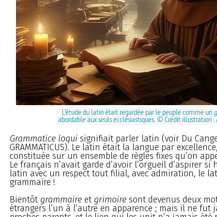
L’étude du latin était regardée par le peuple comme un
g
abordable aux seuls ecclésiastiques. © Crédit illustration :
Grammatice loqui
signifiait parler latin (voir Du Cang
GRAMMATICUS). Le latin était la langue par excellence,
constituée sur un ensemble de règles fixes qu’on appe
Le français n’avait garde d’avoir l’orgueil d’aspirer si ha
latin avec un respect tout filial, avec admiration, le l
grammaire !
Bientôt
grammaire
et
grimoire
sont devenus deux mots
étrangers l’un à l’autre en apparence ; mais il ne fut 
proches parents, et le lien qui les unit n’a jamais été r