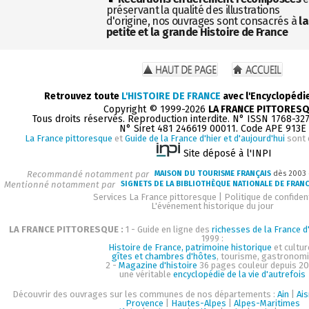
préservant la qualité des illustrations
d'origine, nos ouvrages sont consacrés à
la
petite et la grande Histoire de France
Retrouvez toute
L'HISTOIRE DE FRANCE
avec l'Encyclopédi
Copyright © 1999-2026
LA FRANCE PITTORES
Tous droits réservés. Reproduction interdite. N° ISSN 1768-32
N° Siret 481 246619 00011. Code APE 913E
La France pittoresque
et
Guide de la France d'hier et d'aujourd'hui
sont 
Site déposé à l'INPI
Recommandé notamment par
MAISON DU TOURISME FRANÇAIS
dès 2003
Mentionné notamment par
SIGNETS DE LA BIBLIOTHÈQUE NATIONALE DE FRAN
Services La France pittoresque
|
Politique de confident
L'événement historique du jour
LA FRANCE PITTORESQUE :
1 - Guide en ligne des
richesses de la France d'
1999 :
Histoire de France, patrimoine historique
et cultur
gîtes et chambres d'hôtes
, tourisme, gastronom
2 -
Magazine d'histoire
36 pages couleur depuis 20
une véritable
encyclopédie de la vie d'autrefois
Découvrir des ouvrages sur les communes de nos départements :
Ain
|
Ai
Provence
|
Hautes-Alpes
|
Alpes-Maritimes