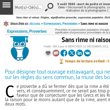
9 août 1888 : mort du poète et inve
Cros
> Découvrant le phonographe, con
réalisation de la photographie (
Sans rime ni raison. Origine, signification proverbe, expression populaire. Dict
Vous êtes ici :
Accueil
>
Expressions, Proverbes
> Sans rime ni raison
Expressions, Proverbes
Proverbes et expressions populaires d’usage c
signification d’expressions proverbiales de la 
Sans rime ni raiso
Publié / Mis à jour le
MERCREDI
12 DÉCEMBRE 2012
,
Temps de lecture estimé : 1
Pour désigner tout ouvrage extravagant, qui n
sur les règles du sens commun, la muse des b
C
e proverbe a dû se fermer dès que la rime a ét
vers, et conséquemment, ce ne serait pas trop 
faveur que de conjecturer que les Grecs et les 
la raison pour le moins autant que de la rime, aient
deux mots.