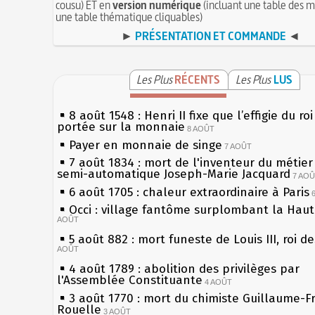
cousu) ET en
version numérique
(incluant une table des m
une table thématique cliquables)
►
PRÉSENTATION ET COMMANDE
◄
Les Plus
RÉCENTS
Les Plus
LUS
8 août 1548 : Henri II fixe que l’effigie du ro
portée sur la monnaie
8 AOÛT
Payer en monnaie de singe
7 AOÛT
7 août 1834 : mort de l'inventeur du métier 
semi-automatique Joseph-Marie Jacquard
7 AO
6 août 1705 : chaleur extraordinaire à Paris
Occi : village fantôme surplombant la Hau
AOÛT
5 août 882 : mort funeste de Louis III, roi d
AOÛT
4 août 1789 : abolition des privilèges par
l'Assemblée Constituante
4 AOÛT
3 août 1770 : mort du chimiste Guillaume-F
Rouelle
3 AOÛT