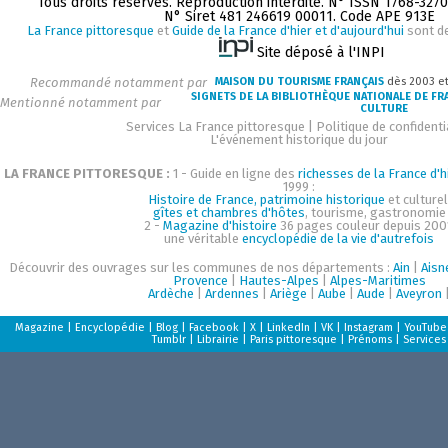
Tous droits réservés. Reproduction interdite. N° ISSN 1768-327
N° Siret 481 246619 00011. Code APE 913E
La France pittoresque
et
Guide de la France d'hier et d'aujourd'hui
sont d
Site déposé à l'INPI
Recommandé notamment par
MAISON DU TOURISME FRANÇAIS
dès 2003 e
SIGNETS DE LA BIBLIOTHÈQUE NATIONALE DE FR
Mentionné notamment par
CULTURE
Services La France pittoresque
|
Politique de confidenti
L'événement historique du jour
LA FRANCE PITTORESQUE :
1 - Guide en ligne des
richesses de la France d'h
1999 :
Histoire de France, patrimoine historique
et culturel
gîtes et chambres d'hôtes
, tourisme, gastronomie
2 -
Magazine d'histoire
36 pages couleur depuis 200
une véritable
encyclopédie de la vie d'autrefois
Découvrir des ouvrages sur les communes de nos départements :
Ain
|
Aisn
Provence
|
Hautes-Alpes
|
Alpes-Maritimes
Ardèche
|
Ardennes
|
Ariège
|
Aube
|
Aude
|
Aveyron
Magazine
|
Encyclopédie
|
Blog
|
Facebook
|
X
|
LinkedIn
|
VK
|
Instagram
|
YouTube
Tumblr
|
Librairie
|
Paris pittoresque
|
Prénoms
|
Services