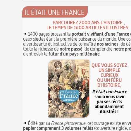
IL ÉTAIT UNE FRANCE
PARCOUREZ 2000 ANS L'HISTOIRE
LE TEMPS DE 1600 ARTICLES ILLUSTRÉS
1400 pages brossant le
portrait vivifiant d'une France
deux siècles était la première puissance du monde. Une oc
divertissante et instructive de connaître
nos racines
, de dé
toute la richesse de
notre passé
, de comprendre
notre pr
d'entrevoir le
futur d'un pays millénaire
QUE VOUS SOYEZ
UN SIMPLE
CURIEUX
OU UN FÉRU
D'HISTOIRE,
Il était une France
saura vous ravir
par ses récits
abondamment
illustrés !
Édité par
La France pittoresque
, cet ouvrage existe en
v
papier comprenant 3 volumes reliés
(couverture rigide, d