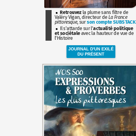
Retrouvez
la plume sans filtre de
Valéry Vigan, directeur de
La France
pittoresque
, sur
son compte SUBSTACK
Il s'attarde sur l'
actualité politique
et sociétale
avec la hauteur de vue de
l'Histoire
JOURNAL D'UN EXILÉ
DU PRÉSENT