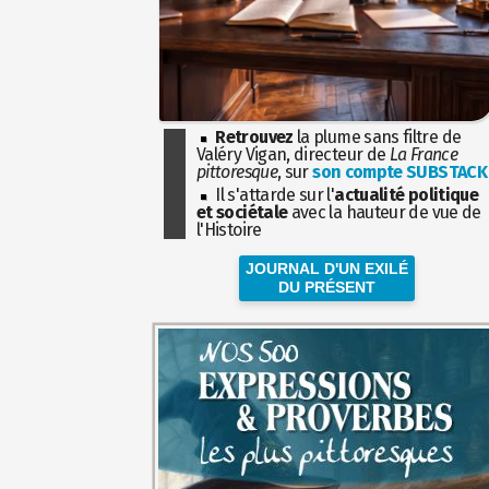
Retrouvez
la plume sans filtre de
Valéry Vigan, directeur de
La France
pittoresque
, sur
son compte SUBSTACK
Il s'attarde sur l'
actualité politique
et sociétale
avec la hauteur de vue de
l'Histoire
JOURNAL D'UN EXILÉ
DU PRÉSENT