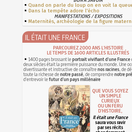
Quand on parle du loup on en voit la queu
Dans la tempête adore l'écho
MANIFESTATIONS / EXPOSITIONS
Maternités, archéologie de la figure matern
IL ÉTAIT UNE FRANCE
PARCOUREZ 2000 ANS L'HISTOIRE
LE TEMPS DE 1600 ARTICLES ILLUSTRÉS
1400 pages brossant le
portrait vivifiant d'une France
deux siècles était la première puissance du monde. Une oc
divertissante et instructive de connaître
nos racines
, de dé
toute la richesse de
notre passé
, de comprendre
notre pr
d'entrevoir le
futur d'un pays millénaire
QUE VOUS SOYEZ
UN SIMPLE
CURIEUX
OU UN FÉRU
D'HISTOIRE,
Il était une France
saura vous ravir
par ses récits