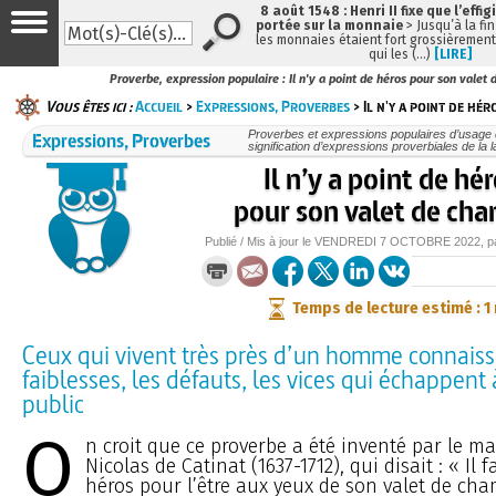
8 août 1548 : Henri II fixe que l’effig
portée sur la monnaie
> Jusqu’à la fin
les monnaies étaient fort grossièrement 
qui les (…)
[LIRE]
Proverbe, expression populaire : Il n'y a point de héros pour son valet
Vous êtes ici :
Accueil
>
Expressions, Proverbes
> Il n'y a point de hé
Expressions, Proverbes
Proverbes et expressions populaires d’usage c
signification d’expressions proverbiales de la 
Il n’y a point de hé
pour son valet de ch
Publié / Mis à jour le
VENDREDI
7 OCTOBRE 2022
, 
Temps de lecture estimé : 1
Ceux qui vivent très près d’un homme connaiss
faiblesses, les défauts, les vices qui échappent 
public
O
n croit que ce proverbe a été inventé par le m
Nicolas de Catinat (1637-1712), qui disait : « Il 
héros pour l’être aux yeux de son valet de cha