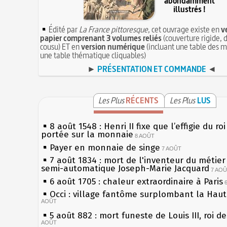
abondamment
illustrés !
Édité par
La France pittoresque
, cet ouvrage existe en
v
papier comprenant 3 volumes reliés
(couverture rigide, d
cousu) ET en
version numérique
(incluant une table des m
une table thématique cliquables)
►
PRÉSENTATION ET COMMANDE
◄
Les Plus
RÉCENTS
Les Plus
LUS
8 août 1548 : Henri II fixe que l’effigie du ro
portée sur la monnaie
8 AOÛT
Payer en monnaie de singe
7 AOÛT
7 août 1834 : mort de l'inventeur du métier 
semi-automatique Joseph-Marie Jacquard
7 AO
6 août 1705 : chaleur extraordinaire à Paris
Occi : village fantôme surplombant la Hau
AOÛT
5 août 882 : mort funeste de Louis III, roi d
AOÛT