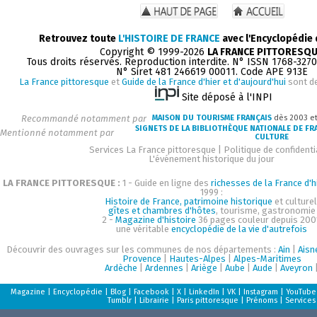
Retrouvez toute
L'HISTOIRE DE FRANCE
avec l'Encyclopédie
Copyright © 1999-2026
LA FRANCE PITTORESQ
Tous droits réservés. Reproduction interdite. N° ISSN 1768-327
N° Siret 481 246619 00011. Code APE 913E
La France pittoresque
et
Guide de la France d'hier et d'aujourd'hui
sont d
Site déposé à l'INPI
Recommandé notamment par
MAISON DU TOURISME FRANÇAIS
dès 2003 e
SIGNETS DE LA BIBLIOTHÈQUE NATIONALE DE FR
Mentionné notamment par
CULTURE
Services La France pittoresque
|
Politique de confidenti
L'événement historique du jour
LA FRANCE PITTORESQUE :
1 - Guide en ligne des
richesses de la France d'h
1999 :
Histoire de France, patrimoine historique
et culturel
gîtes et chambres d'hôtes
, tourisme, gastronomie
2 -
Magazine d'histoire
36 pages couleur depuis 200
une véritable
encyclopédie de la vie d'autrefois
Découvrir des ouvrages sur les communes de nos départements :
Ain
|
Aisn
Provence
|
Hautes-Alpes
|
Alpes-Maritimes
Ardèche
|
Ardennes
|
Ariège
|
Aube
|
Aude
|
Aveyron
Magazine
|
Encyclopédie
|
Blog
|
Facebook
|
X
|
LinkedIn
|
VK
|
Instagram
|
YouTube
Tumblr
|
Librairie
|
Paris pittoresque
|
Prénoms
|
Services