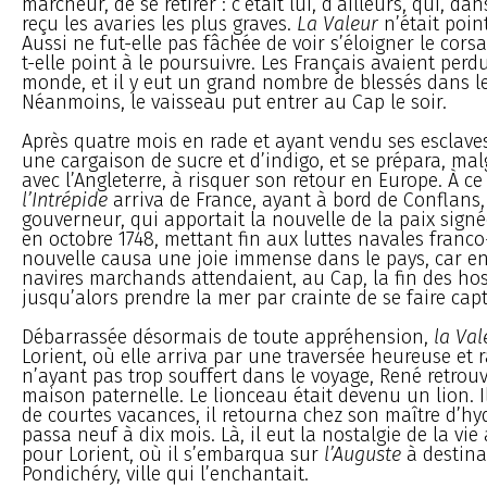
marcheur, de se retirer : c’était lui, d’ailleurs, qui, da
reçu les avaries les plus graves.
La Valeur
n’était poin
Aussi ne fut-elle pas fâchée de voir s’éloigner le corsa
t-elle point à le poursuivre. Les Français avaient pe
monde, et il y eut un grand nombre de blessés dans l
Néanmoins, le vaisseau put entrer au Cap le soir.
Après quatre mois en rade et ayant vendu ses esclave
une cargaison de sucre et d’indigo, et se prépara, malg
avec l’Angleterre, à risquer son retour en Europe. À 
l’Intrépide
arriva de France, ayant à bord de Conflans
gouverneur, qui apportait la nouvelle de la paix signé
en octobre 1748, mettant fin aux luttes navales franco
nouvelle causa une joie immense dans le pays, car en
navires marchands attendaient, au Cap, la fin des host
jusqu’alors prendre la mer par crainte de se faire capt
Débarrassée désormais de toute appréhension,
la Val
Lorient, où elle arriva par une traversée heureuse et
n’ayant pas trop souffert dans le voyage, René retrouv
maison paternelle. Le lionceau était devenu un lion. Il
de courtes vacances, il retourna chez son maître d’hyd
passa neuf à dix mois. Là, il eut la nostalgie de la vie a
pour Lorient, où il s’embarqua sur
l’Auguste
à destina
Pondichéry, ville qui l’enchantait.