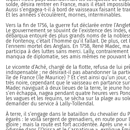
solde, désira rentrer en France, mais il était impossibl
Aussi s’engagea-t-il à bord de vaisseaux faisant le tran
Et les années s’écoulèrent, mornes, interminables.
Vers la fin de 1756, la guerre fut déclarée entre l’Angle
Le gouvernement se souvint de l’existence des Indes, e
débarqua entouré des plus grands noms de la nobless
de Fontenoy, c’était l’homme qu’il fallait. De plus, cet 
l’ennemi mortel des Anglais. En 1758, René Madec, ma
participa à des luttes sans merci. Lally, contrairement
manqua de diplomatie, ses amis mêmes ne pouvant le
Le vicomte d’Aché, chargé de la flotte, refusa de lui pr
indispensable ; ne désirait-il pas abandonner la parti
île de France (île Maurice) ? Et c’est ainsi qu’un jour,
très noire, cependant que le vaisseau en partance sur
Madec naviguait à deux lieues de la terre, le jeune 
s’en échappa, nagea pendant quatre heures vers Pond
les vagues et les requins, se sécha sur la plage au sole
demander du service à Lally-Tollendal.
À terre, il s’engage dans le bataillon du chevalier du 
égarés : le voilà sergent de grenadiers, en route pour 
gloire ; mais la route est fort accidentée. Après une «
odyssée dans l’Orissa et le Carnatique », explique É