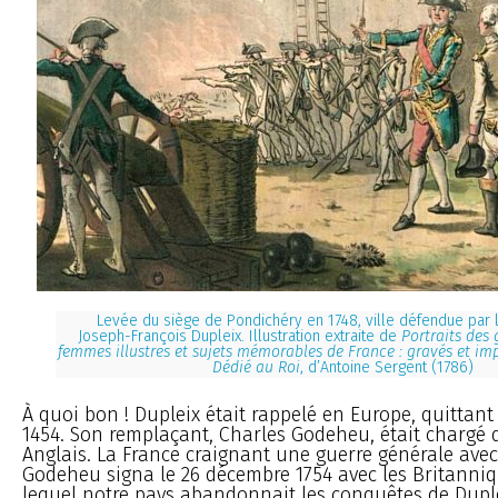
Levée du siège de Pondichéry en 1748, ville défendue par 
Joseph-François Dupleix. Illustration extraite de
Portraits des
femmes illustres et sujets mémorables de France : gravés et im
Dédié au Roi
, d’Antoine Sergent (1786)
À quoi bon ! Dupleix était rappelé en Europe, quittant
1454. Son remplaçant, Charles Godeheu, était chargé de
Anglais. La France craignant une guerre générale avec 
Godeheu signa le 26 décembre 1754 avec les Britanniq
lequel notre pays abandonnait les conquêtes de Dupl