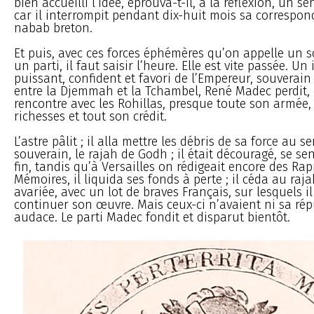
bien accueilli l’idée, éprouva-t-il, à la réflexion, un 
car il interrompit pendant dix-huit mois sa correspon
nabab breton.
Et puis, avec ces forces éphémères qu’on appelle un s
un parti, il faut saisir l’heure. Elle est vite passée. Un
puissant, confident et favori de l’Empereur, souverain 
entre la Djemmah et la Tchambel, René Madec perdit,
rencontre avec les Rohillas, presque toute son armée,
richesses et tout son crédit.
L’astre pâlit ; il alla mettre les débris de sa force au se
souverain, le rajah de Godh ; il était découragé, se se
fin, tandis qu’à Versailles on rédigeait encore des Rap
Mémoires, il liquida ses fonds à perte ; il céda au ra
avariée, avec un lot de braves Français, sur lesquels i
continuer son œuvre. Mais ceux-ci n’avaient ni sa rép
audace. Le parti Madec fondit et disparut bientôt.