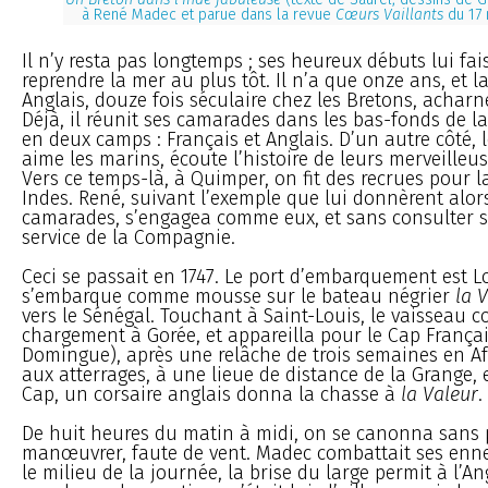
à René Madec et parue dans la revue
Cœurs Vaillants
du 17
Il n’y resta pas longtemps ; ses heureux débuts lui fai
reprendre la mer au plus tôt. Il n’a que onze ans, et l
Anglais, douze fois séculaire chez les Bretons, achar
Déjà, il réunit ses camarades dans les bas-fonds de la v
en deux camps : Français et Anglais. D’un autre côté, le
aime les marins, écoute l’histoire de leurs merveille
Vers ce temps-là, à Quimper, on fit des recrues pour
Indes. René, suivant l’exemple que lui donnèrent alor
camarades, s’engagea comme eux, et sans consulter s
service de la Compagnie.
Ceci se passait en 1747. Le port d’embarquement est 
s’embarque comme mousse sur le bateau négrier
la 
vers le Sénégal. Touchant à Saint-Louis, le vaisseau 
chargement à Gorée, et appareilla pour le Cap Françai
Domingue), après une relâche de trois semaines en Af
aux atterrages, à une lieue de distance de la Grange, 
Cap, un corsaire anglais donna la chasse à
la Valeur
.
De huit heures du matin à midi, on se canonna sans 
manœuvrer, faute de vent. Madec combattait ses enne
le milieu de la journée, la brise du large permit à l’An