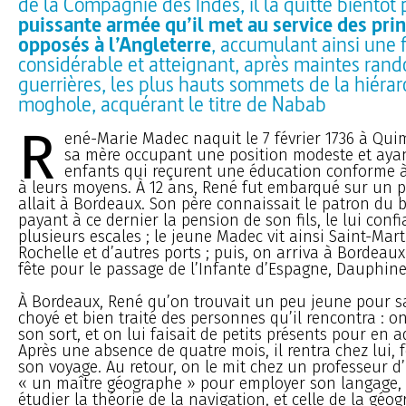
de la Compagnie des Indes, il la quitte bientôt
puissante armée qu’il met au service des pri
opposés à l’Angleterre
, accumulant ainsi une 
considérable et atteignant, après maintes ran
guerrières, les plus hauts sommets de la hiérar
moghole, acquérant le titre de Nabab
R
ené-Marie Madec naquit le 7 février 1736 à Quim
sa mère occupant une position modeste et ayan
enfants qui reçurent une éducation conforme à 
à leurs moyens. À 12 ans, René fut embarqué sur un p
allait à Bordeaux. Son père connaissait le patron du b
payant à ce dernier la pension de son fils, le lui confi
plusieurs escales ; le jeune Madec vit ainsi Saint-Mart
Rochelle et d’autres ports ; puis, on arriva à Bordeaux.
fête pour le passage de l’Infante d’Espagne, Dauphine
À Bordeaux, René qu’on trouvait un peu jeune pour sa
choyé et bien traité des personnes qu’il rencontra : on
son sort, et on lui faisait de petits présents pour en a
Après une absence de quatre mois, il rentra chez lui, f
son voyage. Au retour, on le mit chez un professeur d
« un maître géographe » pour employer son langage, a
étudier la théorie de la navigation, et celle de la géo