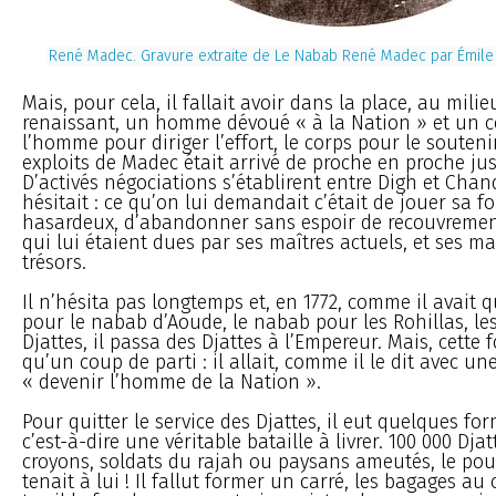
René Madec. Gravure extraite de Le Nabab René Madec par Émile
Mais, pour cela, il fallait avoir dans la place, au mili
renaissant, un homme dévoué « à la Nation » et un co
l’homme pour diriger l’effort, le corps pour le soutenir
exploits de Madec était arrivé de proche en proche jus
D’activés négociations s’établirent entre Digh et Cha
hésitait : ce qu’on lui demandait c’était de jouer sa 
hasardeux, d’abandonner sans espoir de recouvrement
qui lui étaient dues par ses maîtres actuels, et ses ma
trésors.
Il n’hésita pas longtemps et, en 1772, comme il avait q
pour le nabab d’Aoude, le nabab pour les Rohillas, les
Djattes, il passa des Djattes à l’Empereur. Mais, cette fo
qu’un coup de parti : il allait, comme il le dit avec une
« devenir l’homme de la Nation ».
Pour quitter le service des Djattes, il eut quelques for
c’est-à-dire une véritable bataille à livrer. 100 000 Djat
croyons, soldats du rajah ou paysans ameutés, le pour
tenait à lui ! Il fallut former un carré, les bagages au 