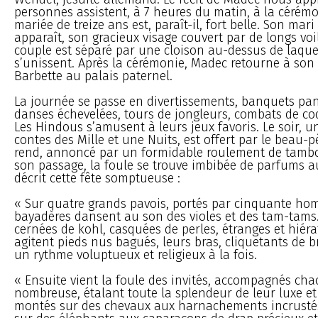
personnes assistent, à 7 heures du matin, à la cérémon
mariée de treize ans est, paraît-il, fort belle. Son mari 
apparaît, son gracieux visage couvert par de longs voil
couple est séparé par une cloison au-dessus de laque
s’unissent. Après la cérémonie, Madec retourne à so
Barbette au palais paternel.
La journée se passe en divertissements, banquets pan
danses échevelées, tours de jongleurs, combats de coq
Les Hindous s’amusent à leurs jeux favoris. Le soir, u
contes des Mille et une Nuits, est offert par le beau-p
rend, annoncé par un formidable roulement de tamb
son passage, la foule se trouve imbibée de parfums au
décrit cette fête somptueuse :
« Sur quatre grands pavois, portés par cinquante ho
bayadères dansent au son des violes et des tam-tams.
cernées de kohl, casquées de perles, étranges et hiérat
agitent pieds nus bagués, leurs bras, cliquetants de b
un rythme voluptueux et religieux à la fois.
« Ensuite vient la foule des invités, accompagnés cha
nombreuse, étalant toute la splendeur de leur luxe et
montés sur des chevaux aux harnachements incrustés