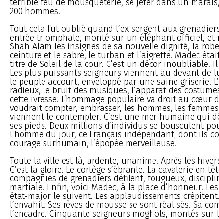
terrible feu de mousqueterie, se jeter dans un marais, 
200 hommes.
Tout cela fut oublié quand l’ex-sergent aux grenadiers
entrée triomphale, monté sur un éléphant officiel, et
Shah Alam les insignes de sa nouvelle dignité, la robe 
ceinture et le sabre, le turban et l’aigrette. Madec éta
titre de Soleil de la cour. C’est un décor inoubliable. Il
Les plus puissants seigneurs viennent au devant de lu
le peuple accourt, enveloppé par une saine griserie. L’
radieux, le bruit des musiques, l’apparat des costume
cette ivresse. L’hommage populaire va droit au cœur d
voudrait compter, embrasser, les hommes, les femmes,
viennent le contempler. C’est une mer humaine qui dé
ses pieds. Deux millions d’individus se bousculent po
l’homme du jour, ce Français indépendant, dont ils co
courage surhumain, l’épopée merveilleuse.
Toute la ville est là, ardente, unanime. Après les hivers 
C’est la gloire. Le cortège s’ébranle. La cavalerie en tê
compagnies de grenadiers défilent, fougueux, disciplin
martiale. Enfin, voici Madec, à la place d’honneur. Les
état-major le suivent. Les applaudissements crépitent.
l’envahit. Ses rêves de mousse se sont réalisés. Sa c
l’encadre. Cinquante seigneurs moghols, montés sur l