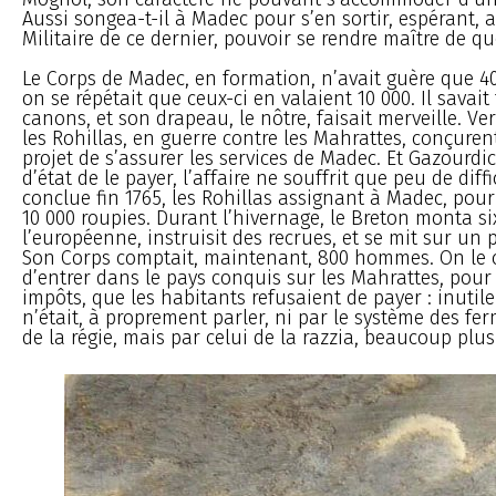
Aussi songea-t-il à Madec pour s’en sortir, espérant, 
Militaire de ce dernier, pouvoir se rendre maître de q
Le Corps de Madec, en formation, n’avait guère que 
on se répétait que ceux-ci en valaient 10 000. Il savait
canons, et son drapeau, le nôtre, faisait merveille. V
les Rohillas, en guerre contre les Mahrattes, conçure
projet de s’assurer les services de Madec. Et Gazourd
d’état de le payer, l’affaire ne souffrit que peu de diffi
conclue fin 1765, les Rohillas assignant à Madec, pour 
10 000 roupies. Durant l’hivernage, le Breton monta si
l’européenne, instruisit des recrues, et se mit sur un 
Son Corps comptait, maintenant, 800 hommes. On le 
d’entrer dans le pays conquis sur les Mahrattes, pour
impôts, que les habitants refusaient de payer : inutile
n’était, à proprement parler, ni par le système des fer
de la régie, mais par celui de la razzia, beaucoup plus