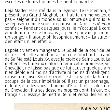
escortés de leurs hommes ferment la marche.
Déjà Madec est entré dans la légende. Le lendemain, 
présente au Grand-Moghol, qui habite un merveilleux p
pas « seigneur du monde, sous l’ombre de qui tous 
se reposer comme sous un parasol ». Dans ses
Mémoi
confie : « Pendant quelques jours, je m’occupai à cons
grandeur ou je me trouvais ; à peine pouvais-je croire
un songe. » Il ajoute philosophiquement : « La suite
c’en était un, en effet. »
L’appétit vient en mangeant. Le Soleil de la cour de De
d’être — et cette ambition a son côté touchant — capi
de Sa Majesté Louis XV, avec la croix de Saint-Louis. L
mettent les bureaux d’alors à tenir cette promesse, vin
Chevalier, ne laisse pas que de lui causer quelque am
n’en déploie ni moins d’activité ni moins d’intelligenc
cause française. Son horizon s’est élargi ; de la haute 
occupe, de la cour impériale où il est un personnage, 
redouté, il a des vues d’homme d’État. Il n’est plus u
de Chevalier, il a ses desseins propres dont il s’ouvre
français : il essaye de mettre Delhi et Versailles en rel