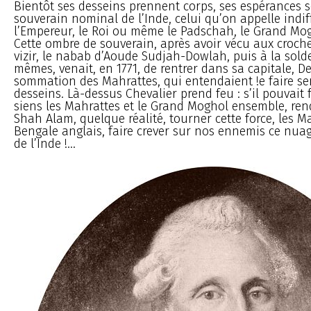
Bientôt ses desseins prennent corps, ses espérances se
souverain nominal de l’Inde, celui qu’on appelle ind
l’Empereur, le Roi ou même le Padschah, le Grand Mo
Cette ombre de souverain, après avoir vécu aux croch
vizir, le nabab d’Aoude Sudjah-Dowlah, puis à la sold
mêmes, venait, en 1771, de rentrer dans sa capitale, De
sommation des Mahrattes, qui entendaient !e faire ser
desseins. Là-dessus Chevalier prend feu : s’il pouvait f
siens les Mahrattes et le Grand Moghol ensemble, ren
Shah Alam, quelque réalité, tourner cette force, les Ma
Bengale anglais, faire crever sur nos ennemis ce nu
de l’Inde !...