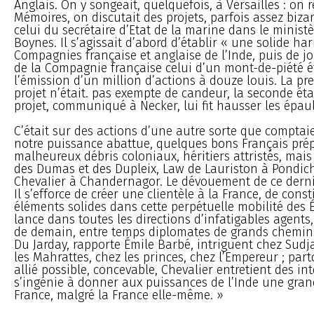
Anglais. On y songeait, quelquefois, à Versailles : on 
Mémoires, on discutait des projets, parfois assez biza
celui du secrétaire d’Etat de la marine dans le ministè
Boynes. Il s’agissait d’abord d’établir « une solide ha
Compagnies française et anglaise de l’Inde, puis de jo
de la Compagnie française celui d’un mont-de-piété é
l’émission d’un million d’actions à douze louis. La pr
projet n’était. pas exempte de candeur, la seconde éta
projet, communiqué à Necker, lui fit hausser les épaul
C’était sur des actions d’une autre sorte que comptaie
notre puissance abattue, quelques bons Français pré
malheureux débris coloniaux, héritiers attristés, mai
des Dumas et des Dupleix, Law de Lauriston à Pondich
ChevaIier à Chandernagor. Le dévouement de ce derni
Il s’efforce de créer une clientèle à la France, de cons
éléments solides dans cette perpétuelle mobilité des Ét
lance dans toutes les directions d’infatigables agents,
de demain, entre temps diplomates de grands chemins 
Du Jarday, rapporte Émile Barbé, intriguent chez Sud
les Mahrattes, chez les princes, chez l’Empereur ; part
allié possible, concevable, Chevalier entretient des int
s’ingénie à donner aux puissances de l’Inde une gran
France, malgré la France elle-même. »