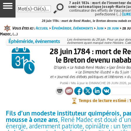
7 août 1834 : mort de l'inventeur du
semi-automatique Joseph-Marie Ja
continuateur des efforts de Vaucanson
perfectionné (…)
[LIRE
28 juin 1784 : mort de René Madec, le Breton devenu nabab en
Vous êtes ici :
Accueil
>
Éphéméride, événements
>
Juin
>
28 juin
> 28 ju
Madec, (…)
Éphéméride, événements
Les événements du 28 juin. Pour un jour do
événement ayant marqué notre Histoire. Cale
28 juin 1784 : mort de R
le Breton devenu nabab
(D’après « Le Nabab René Madec » (par Émile Bar
« Le Dimanche illustré » du 5 juin 
et « Journal des débats politiques et littéraires » 
Publié / Mis à jour le
DIMANCHE
28 JUIN 2026
, p
Temps de lecture estimé : 
Fils d’un modeste instituteur quimpérois, p
mousse à onze ans
, René Madec est doué d’u
énergie, ardemment patriote, opiniâtre : un te