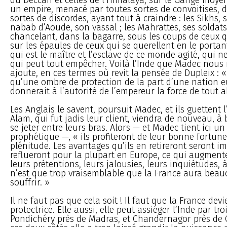
un empire, menacé par toutes sortes de convoitises, d
sortes de discordes, ayant tout à craindre : les Sikhs, 
nabab d’Aoude, son vassal ; les Mahrattes, ses soldats
chancelant, dans la bagarre, sous les coups de ceux qu
sur les épaules de ceux qui se querellent en le portant
qui est le maître et l’esclave de ce monde agité, qui ne
qui peut tout empêcher. Voilà l’Inde que Madec nous m
ajoute, en ces termes où revit la pensée de Dupleix : « 
qu’une ombre de protection de la part d’une nation 
donnerait à l’autorité de l’empereur la force de tout a
Les Anglais le savent, poursuit Madec, et ils guettent
Alam, qui fut jadis leur client, viendra de nouveau, à
se jeter entre leurs bras. Alors — et Madec tient ici u
prophétique —, « ils profiteront de leur bonne fortun
plénitude. Les avantages qu’ils en retireront seront i
reflueront pour la plupart en Europe, ce qui augment
leurs prétentions, leurs jalousies, leurs inquiétudes, 
n’est que trop vraisemblable que la France aura bea
souffrir. »
Il ne faut pas que cela soit ! Il faut que la France dev
protectrice. Elle aussi, elle peut assiéger l’Inde par tro
Pondichéry près de Madras, et Chandernagor près de C