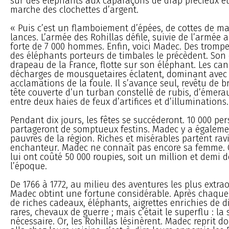
sur des éléphants aux caparaçons de drap précieux et
marche des clochettes d’argent.
« Puis c’est un flamboiement d’épées, de cottes de mai
lances. L’armée des Rohillas défile, suivie de l’armée a
forte de 7 000 hommes. Enfin, voici Madec. Des trompe
des éléphants porteurs de timbales le précèdent. Son 
drapeau de la France, flotte sur son éléphant. Les ca
décharges de mousquetaires éclatent, dominant avec 
acclamations de la foule. Il s’avance seul, revêtu de br
tête couverte d’un turban constellé de rubis, d’émerau
entre deux haies de feux d’artifices et d’illuminations.
Pendant dix jours, les fêtes se succéderont. 10 000 pe
partageront de somptueux festins. Madec y a égalemen
pauvres de la région. Riches et misérables partent ravi
enchanteur. Madec ne connaît pas encore sa femme. 
lui ont coûté 50 000 roupies, soit un million et demi d
l’époque.
De 1766 à 1772, au milieu des aventures les plus extra
Madec obtint une fortune considérable. Après chaque s
de riches cadeaux, éléphants, aigrettes enrichies de d
rares, chevaux de guerre ; mais c’était le superflu : la 
nécessaire. Or, les Rohillas lésinèrent. Madec reprit 