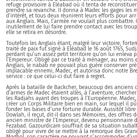
refuge provisoire à Eléabad où il tenta de reconstitue
prendre sa revanche. Il donna à Madec les gages les
d’intérêt, et tous deux réunirent leurs efforts pour arri
aux Anglais. Mais, l’armée ne voulait plus combattre. 
inutilement de lui faire prendre contact avec les trou
elle se retira en désordre.
Toutefois les Anglais étant, malgré leur victoire, fort
traité de paix fut signé à Eléabad le 16 août 1765, S
perdant qu’un assez petit territoire qu’on lui enleva 
l’Empereur. Obligé par ce traité à ménager, au moins 
Anglais, le nabab ne pouvait plus guère conserver près
implacable ennemi, Madec, et autorisa donc notre Bre
service : ce que celui-ci dut faire à regret.
Après la bataille de Backcher, beaucoup des ancien
d’armes de Madec étaient allés, à l’aventure, chercher
les Radjahs ayant des troupes à l’Européenne. Madec, 
créer un Corps Militaire bien en main, sur lequel il p
fonder les bases d’une fortune durable. Aussitôt libr
Dowlah, il reçut, dit-il dans ses Mémoires, des offres
ancien ministre de l’Empereur, devenu pensionnaire
Fezabad. Gazourdicam souffrait de sa situation subalte
obligé pour vivre de se mettre à la remorque des Gra
Moghol, son caractère ne pouvant s’accommoder d’une