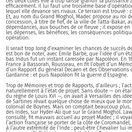
ces deux côtés elle a trop laissé grandir la puissance 
efficacement. Il lui faut une troisième base d’opératio
lequel elle devance ses rivaux. Ce terrain est trouvé : c
Et, au nom du Grand Moghol, Madec propose au roi de
concession, à titre de fief, de la ville de Tatta-Bakar, a
dépendances, aux bouches de ce fleuve ; il expose e
les dépenses, les bénéfices, les conséquences politiqu
opération.
Il serait trop long d’examiner les chances de succès de 
est bon de noter, avec Émile Barbé, que l’idée d’un ét
bas Indus fut un instant caressée par Napoléon. En 18
France à Bassorah, Rousseau, en fit l’objet d’un Mémoir
d’un Rapport du général Decaen et des Observations 
Gardanne : et puis Napoléon fit la guerre d’Espagne.
Trop de Mémoires et trop de Rapports, d’ailleurs ; l’act
naturellement à l’état de projet. Sans doute — on étai
du règne de Louis XVI —, on avait à Versailles des idé
de Sartines rêvait quelque chose de mieux que le mon
colonial de Boynes. Mais on comptait beaucoup plus, 
des Indes, sur Hyder-Ali que sur le Grand Moghol. Law
consulté, fit mauvais accueil au projet Madec ; il voya
l’action française se porter de la côte de Coromandel
à l’autre extrémité de l’Inde : peut-être Chevalier lui-