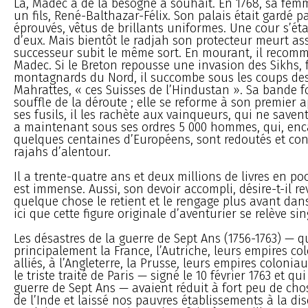
Là, Madec a de la besogne à souhait. En 1768, sa fem
un fils, René-Balthazar-Félix. Son palais était gardé p
éprouvés, vêtus de brillants uniformes. Une cour s’ét
d’eux. Mais bientôt le radjah son protecteur meurt as
successeur subit le même sort. En mourant, il recomm
Madec. Si le Breton repousse une invasion des Sikhs, 
montagnards du Nord, il succombe sous les coups des
Mahrattes, « ces Suisses de l’Hindustan ». Sa bande 
souffle de la déroute ; elle se reforme à son premier ap
ses fusils, il les rachète aux vainqueurs, qui ne savent 
a maintenant sous ses ordres 5 000 hommes, qui, enc
quelques centaines d’Européens, sont redoutés et con
rajahs d’alentour.
Il a trente-quatre ans et deux millions de livres en 
est immense. Aussi, son devoir accompli, désire-t-il rev
quelque chose le retient et le rengage plus avant dans 
ici que cette figure originale d’aventurier se relève si
Les désastres de la guerre de Sept Ans (1756-1763) — q
principalement la France, l’Autriche, leurs empires co
alliés, à l’Angleterre, la Prusse, leurs empires coloniau
le triste traité de Paris — signé le 10 février 1763 et qui
guerre de Sept Ans — avaient réduit à fort peu de cho
de l’Inde et laissé nos pauvres établissements à la dis