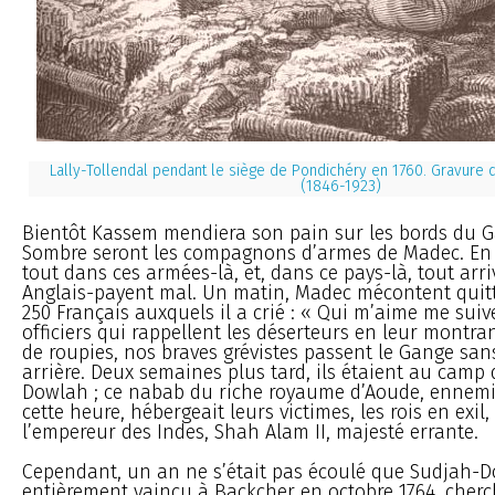
Lally-Tollendal pendant le siège de Pondichéry en 1760. Gravure d
(1846-1923)
Bientôt Kassem mendiera son pain sur les bords du Ga
Sombre seront les compagnons d’armes de Madec. En v
tout dans ces armées-là, et, dans ce pays-là, tout arri
Anglais-payent mal. Un matin, Madec mécontent quit
250 Français auxquels il a crié : « Qui m’aime me suive
officiers qui rappellent les déserteurs en leur montra
de roupies, nos braves grévistes passent le Gange san
arrière. Deux semaines plus tard, ils étaient au camp
Dowlah ; ce nabab du riche royaume d’Aoude, ennemi
cette heure, hébergeait leurs victimes, les rois en exil
l’empereur des Indes, Shah Alam II, majesté errante.
Cependant, un an ne s’était pas écoulé que Sudjah-D
entièrement vaincu à Backcher en octobre 1764, cherc