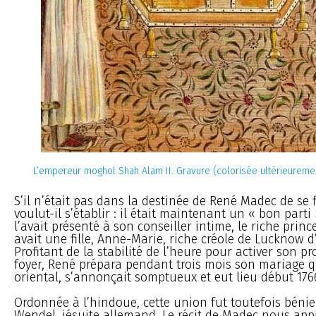
L’empereur moghol Shah Alam II. Gravure (colorisée ultérieurem
S’il n’était pas dans la destinée de René Madec de se 
voulut-il s’établir : il était maintenant un « bon part
l’avait présenté à son conseiller intime, le riche princ
avait une fille, Anne-Marie, riche créole de Lucknow d’
Profitant de la stabilité de l’heure pour activer son p
foyer, René prépara pendant trois mois son mariage qui
oriental, s’annonçait somptueux et eut lieu début 176
Ordonnée à l’hindoue, cette union fut toutefois bénie
Wendel, jésuite allemand. Le récit de Madec nous ap