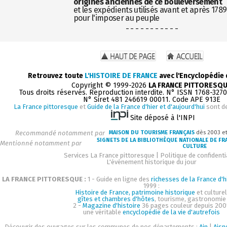
origines anciennes de ce bouleversement
et les expédients utilisés avant et après 1789
pour l'imposer au peuple
- - - - - - - - - - -
Retrouvez toute
L'HISTOIRE DE FRANCE
avec l'Encyclopédie
Copyright © 1999-2026
LA FRANCE PITTORESQ
Tous droits réservés. Reproduction interdite. N° ISSN 1768-327
N° Siret 481 246619 00011. Code APE 913E
La France pittoresque
et
Guide de la France d'hier et d'aujourd'hui
sont d
Site déposé à l'INPI
Recommandé notamment par
MAISON DU TOURISME FRANÇAIS
dès 2003 e
SIGNETS DE LA BIBLIOTHÈQUE NATIONALE DE FR
Mentionné notamment par
CULTURE
Services La France pittoresque
|
Politique de confidenti
L'événement historique du jour
LA FRANCE PITTORESQUE :
1 - Guide en ligne des
richesses de la France d'h
1999 :
Histoire de France, patrimoine historique
et culturel
gîtes et chambres d'hôtes
, tourisme, gastronomie
2 -
Magazine d'histoire
36 pages couleur depuis 200
une véritable
encyclopédie de la vie d'autrefois
Découvrir des ouvrages sur les communes de nos départements :
Ain
|
Aisn