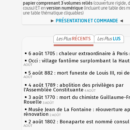
papier comprenant 3 volumes reliés
(couverture rigide, d
cousu) ET en
version numérique
(incluant une table des m
une table thématique cliquables)
►
PRÉSENTATION ET COMMANDE
◄
Les Plus
RÉCENTS
Les Plus
LUS
6 août 1705 : chaleur extraordinaire à Paris
Occi : village fantôme surplombant la Hau
AOÛT
5 août 882 : mort funeste de Louis III, roi d
AOÛT
4 août 1789 : abolition des privilèges par
l'Assemblée Constituante
4 AOÛT
3 août 1770 : mort du chimiste Guillaume-F
Rouelle
3 AOÛT
Musée Jean de La Fontaine : réouverture a
rénovation
2 AOÛT
2 août 1802 : Bonaparte est nommé consul 
AOÛT