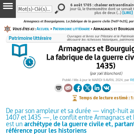
6 août 1705 : chaleur extraordinair
jour-là, le thermomètre dont se servait
plus de deux (…)
[LIRE]
Armagnacs et Bourguignons. La fabrique de la guerre civile (1407-1435), par
Vous êtes ici :
Accueil
>
Patrimoine littéraire
> Armagnacs et Bourguig
Patrimoine littéraire
Ouvrages et livres sur l’Histoire et le Patrimo
découvrir les richesses historiques, patrimonia
Armagnacs et Bourgui
La fabrique de la guerre ci
1435)
(par Joël Blanchard)
Publié / Mis à jour le
MARDI
9 AVRIL 2024
, par
R
Temps de lecture estimé : 1
De par son ampleur et sa durée — vingt-huit 
1407 et 1435 —, le conflit entre Armagnacs e
est un
archétype de la guerre civile et, partan
référence pour les historiens