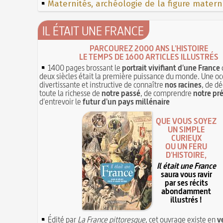
Maternités, archéologie de la figure matern
IL ÉTAIT UNE FRANCE
PARCOUREZ 2000 ANS L'HISTOIRE
LE TEMPS DE 1600 ARTICLES ILLUSTRÉS
1400 pages brossant le
portrait vivifiant d'une France
deux siècles était la première puissance du monde. Une oc
divertissante et instructive de connaître
nos racines
, de dé
toute la richesse de
notre passé
, de comprendre
notre pr
d'entrevoir le
futur d'un pays millénaire
QUE VOUS SOYEZ
UN SIMPLE
CURIEUX
OU UN FÉRU
D'HISTOIRE,
Il était une France
saura vous ravir
par ses récits
abondamment
illustrés !
Édité par
La France pittoresque
, cet ouvrage existe en
v