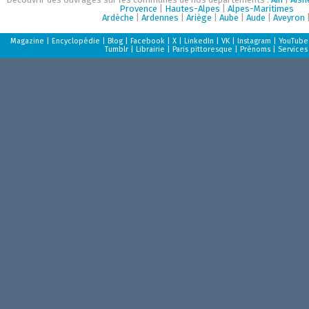
Provence
|
Hautes-Alpes
|
Alpes-Maritimes
Ardèche
|
Ardennes
|
Ariège
|
Aube
|
Aude
|
Aveyron
Magazine
|
Encyclopédie
|
Blog
|
Facebook
|
X
|
LinkedIn
|
VK
|
Instagram
|
YouTube
Tumblr
|
Librairie
|
Paris pittoresque
|
Prénoms
|
Services