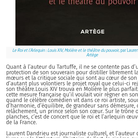
Le Roi et l’Arlequin : Louis XIV, Molière et le théâtre du pouvoir
, par Laure
Artège
Quant à l’auteur du Tartuffe, il ne se contente pas d’ut
protection de son souverain pour distiller librement la
mœurs et la critique sociale qui sont au cœur de son a
d’autant plus volontiers le projet royal que celui-ci re
son théâtre.Louis XIV trouva en Molière le plus parfait
cette mesure française qu’il voulait voir régner en so
quand le célèbre comédien vit dans ce roi artiste, sou
d’harmonie, d’équilibre, de grandeur sans démesure, d
relâchement, un prince selon son cœur. Sur le trône o
planches, c’est de concert que le roi et l’arlequin œuvr
de la France.
Laurent Dandrieu est journaliste culturel, et l’auteur