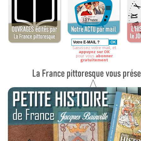
Saisissez votre mail, et
appuyez sur OK
pour vous
abonner
gratuitement