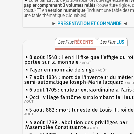
papier comprenant 3 volumes reliés
(couverture rigide, d
cousu) ET en
version numérique
(incluant une table des m
une table thématique cliquables)
►
PRÉSENTATION ET COMMANDE
◄
Les Plus
RÉCENTS
Les Plus
LUS
8 août 1548 : Henri II fixe que l’effigie du ro
portée sur la monnaie
8 AOÛT
Payer en monnaie de singe
7 AOÛT
7 août 1834 : mort de l'inventeur du métier 
semi-automatique Joseph-Marie Jacquard
7 AO
6 août 1705 : chaleur extraordinaire à Paris
Occi : village fantôme surplombant la Hau
AOÛT
5 août 882 : mort funeste de Louis III, roi d
AOÛT
4 août 1789 : abolition des privilèges par
l'Assemblée Constituante
4 AOÛT