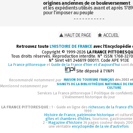
origines anciennes de ce bouleversement
et les expédients utilisés avant et après 1789
pour l'imposer au peuple
- - - - - - - - - - -
Retrouvez toute
L'HISTOIRE DE FRANCE
avec l'Encyclopédie
Copyright © 1999-2026
LA FRANCE PITTORESQ
Tous droits réservés. Reproduction interdite. N° ISSN 1768-327
N° Siret 481 246619 00011. Code APE 913E
La France pittoresque
et
Guide de la France d'hier et d'aujourd'hui
sont d
Site déposé à l'INPI
Recommandé notamment par
MAISON DU TOURISME FRANÇAIS
dès 2003 e
SIGNETS DE LA BIBLIOTHÈQUE NATIONALE DE FR
Mentionné notamment par
CULTURE
Services La France pittoresque
|
Politique de confidenti
L'événement historique du jour
LA FRANCE PITTORESQUE :
1 - Guide en ligne des
richesses de la France d'h
1999 :
Histoire de France, patrimoine historique
et culturel
gîtes et chambres d'hôtes
, tourisme, gastronomie
2 -
Magazine d'histoire
36 pages couleur depuis 200
une véritable
encyclopédie de la vie d'autrefois