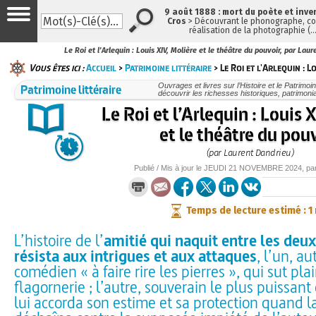
9 août 1888 : mort du poète et inve
Cros
> Découvrant le phonographe, con
réalisation de la photographie (
Le Roi et l'Arlequin : Louis XIV, Molière et le théâtre du pouvoir, par Lau
Vous êtes ici :
Accueil
>
Patrimoine littéraire
> Le Roi et l'Arlequin : Lo
Patrimoine littéraire
Ouvrages et livres sur l’Histoire et le Patrimo
découvrir les richesses historiques, patrimonia
Le Roi et l’Arlequin : Louis 
et le théâtre du pou
(par Laurent Dandrieu)
Publié / Mis à jour le
JEUDI
21 NOVEMBRE 2024
, p
Temps de lecture estimé : 1
L’histoire de l’
amitié qui naquit entre les de
résista aux intrigues et aux attaques
, l’un, au
comédien « à faire rire les pierres », qui sut pla
flagornerie ; l’autre, souverain le plus puissant
lui accorda son estime et sa protection quand 