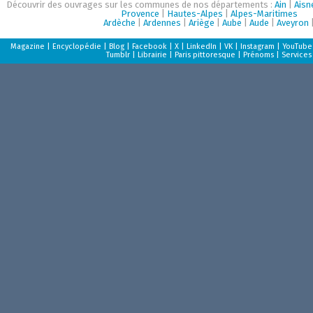
Découvrir des ouvrages sur les communes de nos départements :
Ain
|
Aisn
Provence
|
Hautes-Alpes
|
Alpes-Maritimes
Ardèche
|
Ardennes
|
Ariège
|
Aube
|
Aude
|
Aveyron
Magazine
|
Encyclopédie
|
Blog
|
Facebook
|
X
|
LinkedIn
|
VK
|
Instagram
|
YouTube
Tumblr
|
Librairie
|
Paris pittoresque
|
Prénoms
|
Services