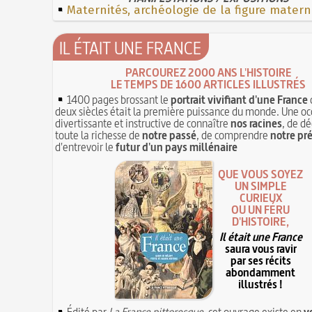
Maternités, archéologie de la figure matern
IL ÉTAIT UNE FRANCE
PARCOUREZ 2000 ANS L'HISTOIRE
LE TEMPS DE 1600 ARTICLES ILLUSTRÉS
1400 pages brossant le
portrait vivifiant d'une France
deux siècles était la première puissance du monde. Une oc
divertissante et instructive de connaître
nos racines
, de dé
toute la richesse de
notre passé
, de comprendre
notre pr
d'entrevoir le
futur d'un pays millénaire
QUE VOUS SOYEZ
UN SIMPLE
CURIEUX
OU UN FÉRU
D'HISTOIRE,
Il était une France
saura vous ravir
par ses récits
abondamment
illustrés !
Édité par
La France pittoresque
, cet ouvrage existe en
v