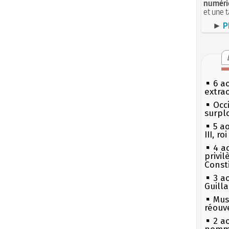
numéri
et une 
►
P
6 a
extrao
Occi
surpl
5 a
III, r
4 a
privi
Const
3 a
Guill
Mus
réouv
2 a