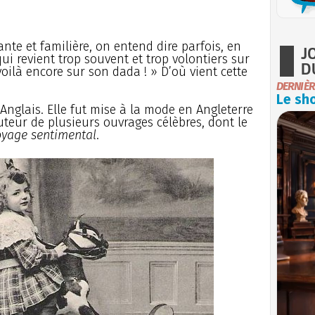
nte et familière, on entend dire parfois, en
J
i revient trop souvent et trop volontiers sur
D
voilà encore sur son dada ! » D’où vient cette
DERNIÈR
Le sho
Anglais. Elle fut mise à la mode en Angleterre
auteur de plusieurs ouvrages célèbres, dont le
oyage sentimental
.