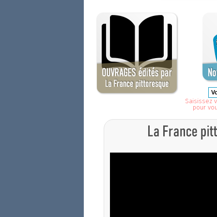
Saisissez v
pour vo