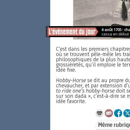
C’est dans les premiers chapitr
où se trouvent pêle-mêle les trait
philosophiques de la plus haute
grossièretés, qu’il emploie le te
idée fixe.
Hobby-Horse
se dit au propre d
chevaucher, et par extension d’u
to ride one’s hobby-horse
doit s
sur son dada », c’est-à-dire se 
idée favorite.
Même rubriq