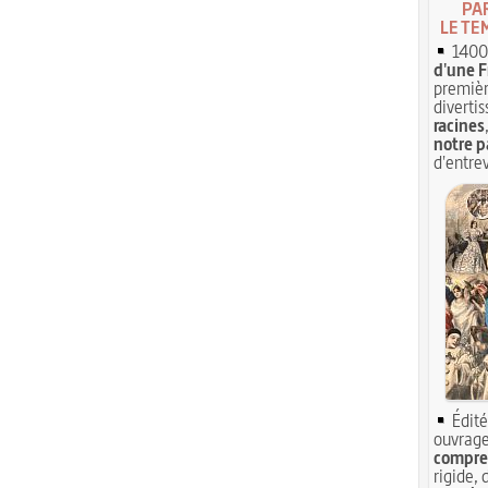
PA
LE TE
1400 
d'une F
premièr
divertis
racines
notre p
d'entrev
Édité
ouvrage
compren
rigide, 