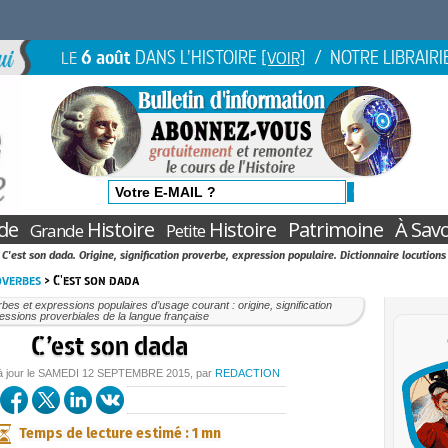
6 août
DANS L'HISTOIRE
/ NOTRE LIBRAIRI
LE
[VOIR]
de
Histoire
Histoire
Patrimoine
À Savo
Grande
Petite
C'est son dada. Origine, signification proverbe, expression populaire. Dictionnaire locutions
overbes
> C'est son dada
bes et expressions populaires d’usage courant : origine, signification
essions proverbiales de la langue française
C’est son dada
à jour le
SAMEDI
12 SEPTEMBRE 2015
, par
REDACTION
Temps de lecture estimé : 1 mn