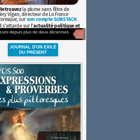
Retrouvez
la plume sans filtre de
éry Vigan, directeur de
La France
toresque
, sur
son compte SUBSTACK
l s'attarde sur l'
actualité politique et
ciétale
avec la hauteur de vue de
istoire
JOURNAL D'UN EXILÉ
DU PRÉSENT