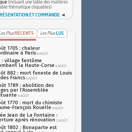
que
(incluant une table des matières
table thématique cliquables)
RÉSENTATION ET COMMANDE
◄
Les Plus
RÉCENTS
Les Plus
LUS
oût 1705 : chaleur
rdinaire à Paris
6 AOÛT
 : village fantôme
ombant la Haute-Corse
5 AOÛT
oût 882 : mort funeste de Louis
oi des Francs
5 AOÛT
oût 1789 : abolition des
lèges par l'Assemblée
ituante
4 AOÛT
oût 1770 : mort du chimiste
aume-François Rouelle
3 AOÛT
ée Jean de La Fontaine :
erture après rénovation
2 AOÛT
oût 1802 : Bonaparte est