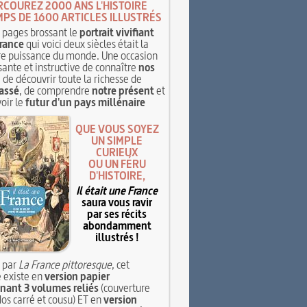
RCOUREZ 2000 ANS L'HISTOIRE
MPS DE 1600 ARTICLES ILLUSTRÉS
pages brossant le
portrait vivifiant
rance
qui voici deux siècles était la
e puissance du monde. Une occasion
sante et instructive de connaître
nos
, de découvrir toute la richesse de
assé
, de comprendre
notre présent
et
oir le
futur d'un pays millénaire
QUE VOUS SOYEZ
UN SIMPLE
CURIEUX
OU UN FÉRU
D'HISTOIRE,
Il était une France
saura vous ravir
par ses récits
abondamment
illustrés !
 par
La France pittoresque
, cet
 existe en
version papier
ant 3 volumes reliés
(couverture
dos carré et cousu) ET en
version