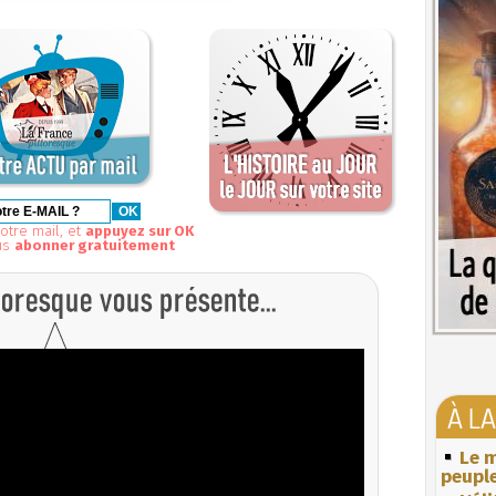
otre mail, et
appuyez sur OK
us
abonner gratuitement
À L
Le m
peuple