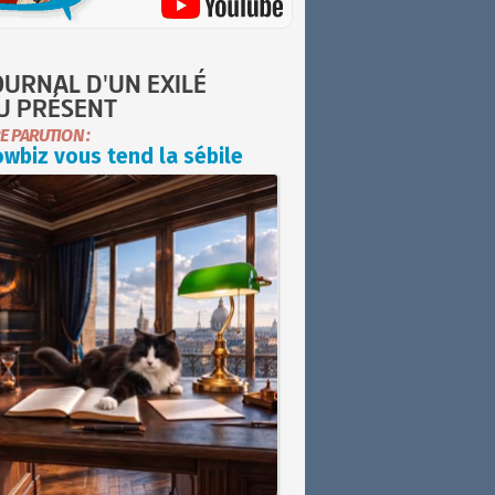
OURNAL D'UN EXILÉ
U PRÉSENT
E PARUTION :
wbiz vous tend la sébile