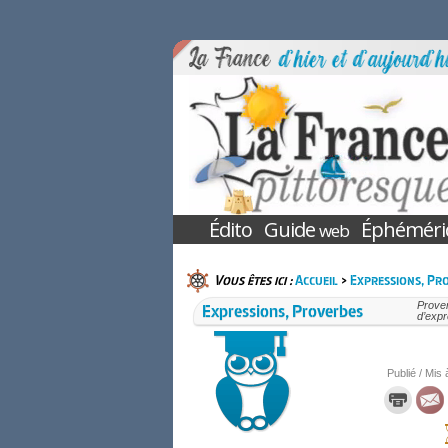
Édito
Guide
Éphéméri
web
Vous êtes ici :
Accueil
>
Expressions, Pr
Expressions, Proverbes
Prover
d’expr
Publié / Mis 