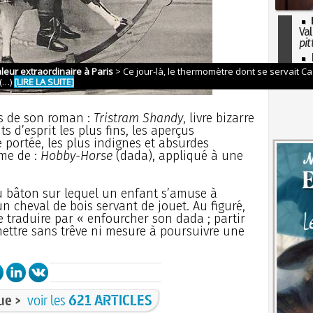
Val
pit
I
so
l'H
es de son roman :
Tristram Shandy
, livre bizarre
s d’esprit les plus fins, les aperçus
 portée, les plus indignes et absurdes
rme de :
Hobby-Horse
(dada), appliqué à une
u bâton sur lequel un enfant s’amuse à
n cheval de bois servant de jouet. Au figuré,
e traduire par « enfourcher son dada ; partir
mettre sans trêve ni mesure à poursuivre une
ue >
voir les
621 ARTICLES