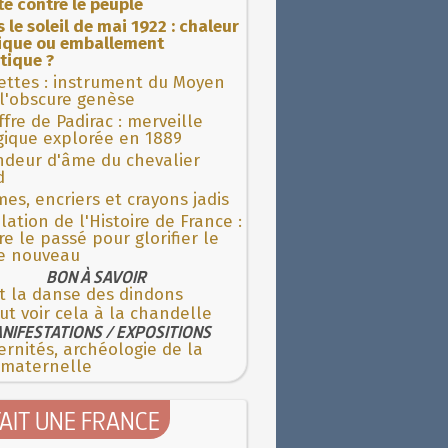
ite contre le peuple
 le soleil de mai 1922 : chaleur
rique ou emballement
tique ?
ettes : instrument du Moyen
l'obscure genèse
fre de Padirac : merveille
gique explorée en 1889
ndeur d'âme du chevalier
d
es, encriers et crayons jadis
lation de l'Histoire de France :
re le passé pour glorifier le
 nouveau
BON À SAVOIR
t la danse des dindons
aut voir cela à la chandelle
NIFESTATIONS / EXPOSITIONS
rnités, archéologie de la
 maternelle
TAIT UNE FRANCE