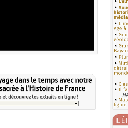
L'él
Sous
histo
média
Lun
Âge à 
Gouf
géolo
Gra
Bayar
Plum
Muti
détrui
monde
yage dans le temps avec notre
C'es
acrée à l'Histoire de France
Il f
MA
et découvrez les extraits en ligne !
Mate
figure
IL É