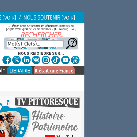
E
/ NOUS SOUTENIR
[VOIR]
[VOIR]
« Hâtons-nous de raconter les délicieuses histoires du
peuple avant qu'il ne les ait oubliées »
(C. Nodier, 1840)
NOUS REJOINDRE SUR...
ir
LIBRAIRIE
Il était une France