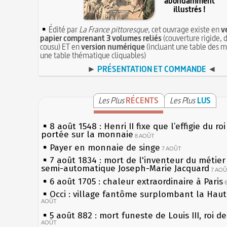
abondamment
illustrés !
Édité par
La France pittoresque
, cet ouvrage existe en
v
papier comprenant 3 volumes reliés
(couverture rigide, d
cousu) ET en
version numérique
(incluant une table des m
une table thématique cliquables)
►
PRÉSENTATION ET COMMANDE
◄
Les Plus
RÉCENTS
Les Plus
LUS
8 août 1548 : Henri II fixe que l’effigie du ro
portée sur la monnaie
8 AOÛT
Payer en monnaie de singe
7 AOÛT
7 août 1834 : mort de l'inventeur du métier 
semi-automatique Joseph-Marie Jacquard
7 AO
6 août 1705 : chaleur extraordinaire à Paris
Occi : village fantôme surplombant la Hau
AOÛT
5 août 882 : mort funeste de Louis III, roi d
AOÛT