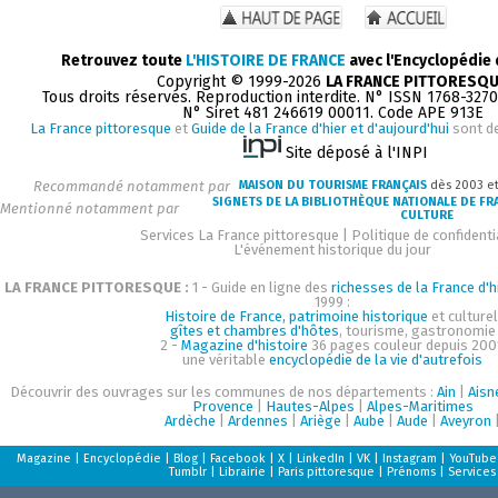
Retrouvez toute
L'HISTOIRE DE FRANCE
avec l'Encyclopédie
Copyright © 1999-2026
LA FRANCE PITTORESQ
Tous droits réservés. Reproduction interdite. N° ISSN 1768-327
N° Siret 481 246619 00011. Code APE 913E
La France pittoresque
et
Guide de la France d'hier et d'aujourd'hui
sont d
Site déposé à l'INPI
Recommandé notamment par
MAISON DU TOURISME FRANÇAIS
dès 2003 e
SIGNETS DE LA BIBLIOTHÈQUE NATIONALE DE FR
Mentionné notamment par
CULTURE
Services La France pittoresque
|
Politique de confidenti
L'événement historique du jour
LA FRANCE PITTORESQUE :
1 - Guide en ligne des
richesses de la France d'h
1999 :
Histoire de France, patrimoine historique
et culturel
gîtes et chambres d'hôtes
, tourisme, gastronomie
2 -
Magazine d'histoire
36 pages couleur depuis 200
une véritable
encyclopédie de la vie d'autrefois
Découvrir des ouvrages sur les communes de nos départements :
Ain
|
Aisn
Provence
|
Hautes-Alpes
|
Alpes-Maritimes
Ardèche
|
Ardennes
|
Ariège
|
Aube
|
Aude
|
Aveyron
Magazine
|
Encyclopédie
|
Blog
|
Facebook
|
X
|
LinkedIn
|
VK
|
Instagram
|
YouTube
Tumblr
|
Librairie
|
Paris pittoresque
|
Prénoms
|
Services