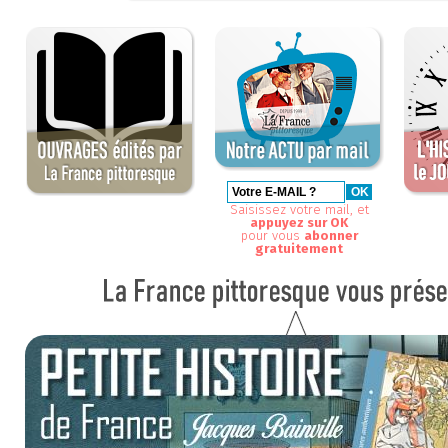
Saisissez votre mail, et
appuyez sur OK
pour vous
abonner
gratuitement