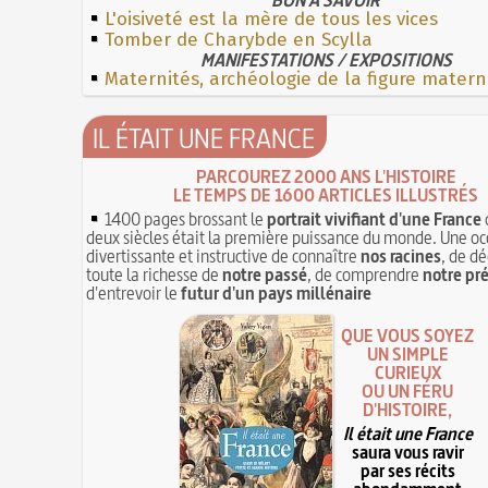
L'oisiveté est la mère de tous les vices
Tomber de Charybde en Scylla
MANIFESTATIONS / EXPOSITIONS
Maternités, archéologie de la figure matern
IL ÉTAIT UNE FRANCE
PARCOUREZ 2000 ANS L'HISTOIRE
LE TEMPS DE 1600 ARTICLES ILLUSTRÉS
1400 pages brossant le
portrait vivifiant d'une France
deux siècles était la première puissance du monde. Une oc
divertissante et instructive de connaître
nos racines
, de dé
toute la richesse de
notre passé
, de comprendre
notre pr
d'entrevoir le
futur d'un pays millénaire
QUE VOUS SOYEZ
UN SIMPLE
CURIEUX
OU UN FÉRU
D'HISTOIRE,
Il était une France
saura vous ravir
par ses récits