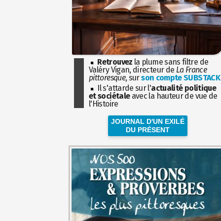
Retrouvez
la plume sans filtre de
Valéry Vigan, directeur de
La France
pittoresque
, sur
son compte SUBSTACK
Il s'attarde sur l'
actualité politique
et sociétale
avec la hauteur de vue de
l'Histoire
JOURNAL D'UN EXILÉ
DU PRÉSENT