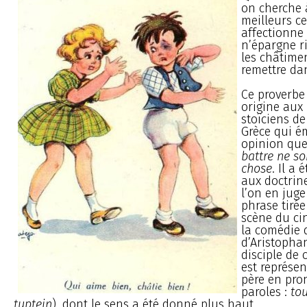
on cherche 
meilleurs c
affectionne 
n’épargne r
les châtimen
remettre da
Ce proverbe
origine aux
stoïciens de
Grèce qui ém
opinion que
battre ne s
chose
. Il a 
aux doctrine
l’on en juge
phrase tiré
scène du ci
la comédie 
d’Aristopha
disciple de 
est représen
père en pro
paroles :
tou
tuptein
), dont le sens a été donné plus haut.