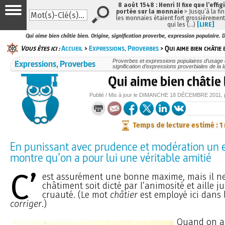
8 août 1548 : Henri II fixe que l’effig
portée sur la monnaie
> Jusqu’à la fin
les monnaies étaient fort grossièrement 
qui les (…)
[LIRE]
Qui aime bien châtie bien. Origine, signification proverbe, expression populaire. D
Vous êtes ici :
Accueil
>
Expressions, Proverbes
> Qui aime bien châtie 
Expressions, Proverbes
Proverbes et expressions populaires d’usage c
signification d’expressions proverbiales de la 
Qui aime bien châtie
Publié / Mis à jour le
DIMANCHE
18 DÉCEMBRE 2011
,
Temps de lecture estimé : 1
En punissant avec prudence et modération un e
montre qu’on a pour lui une véritable amitié
C’
est assurément une bonne maxime, mais il ne
châtiment soit dicté par l’animosité et aille j
cruauté. (Le mot
châtier
est employé ici dans 
corriger
.)
Quand on ai