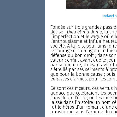
Roland s
Fondée sur trois grandes passion
devise :
Dieu et ma dame
, la ch
l’imperfection et le vague où ell
l’enthousiasme et influa heure
société. A la fois, pour ainsi dir
le courage et la religion : il fais
défense du bon droit ; dans son n
valeur ; enfin, avant que le jeu
par son maître, il devait avoir fa
s’être lié par ses serments à pro
que pour la bonne cause ; puis i
emprises
d’armes, pour les loint
Ce sont ces mœurs, ces vertus hé
audace que célébraient les poè
sans doute l’éclat, on les mit 
laissé dans l’histoire un nom cé
fut le héros d’un roman, d’une 
transforme sous l’armure du che