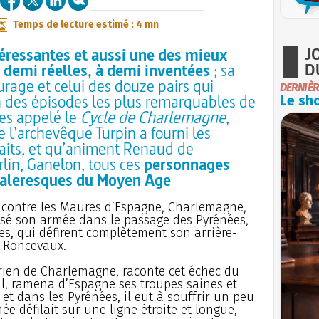
Temps de lecture estimé : 4 mn
J
téressantes et aussi une des mieux
D
à demi réelles, à demi inventées
; sa
rage et celui des douze pairs qui
DERNIÈR
 des épisodes les plus remarquables de
Le sho
es appelé le
Cycle de Charlemagne
,
 l’archevêque Turpin a fourni les
raits, et qu’animent Renaud de
rlin, Ganelon, tous ces
personnages
valeresques du Moyen Age
 contre les Maures d’Espagne, Charlemagne,
é son armée dans le passage des Pyrénées,
es, qui défirent complètement son arrière-
e Roncevaux.
rien de Charlemagne, raconte cet échec du
il, ramena d’Espagne ses troupes saines et
et dans les Pyrénées, il eut à souffrir un peu
ée défilait sur une ligne étroite et longue,