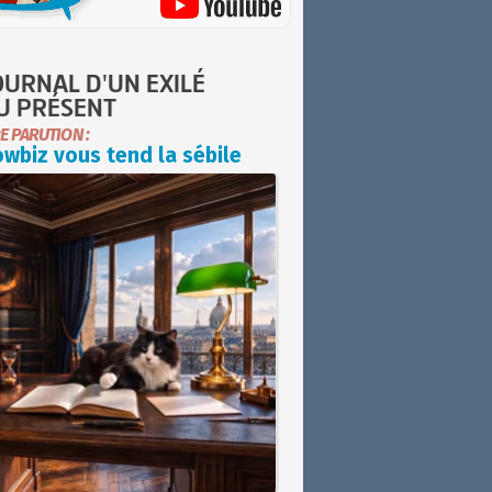
OURNAL D'UN EXILÉ
U PRÉSENT
E PARUTION :
wbiz vous tend la sébile