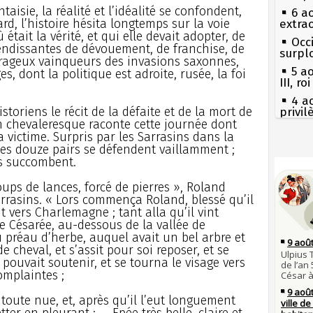
ntaisie, la réalité et l’idéalité se confondent,
6 a
rd, l’histoire hésita longtemps sur la voie
extrao
 était la vérité, et qui elle devait adopter, de
Occi
endissantes de dévouement, de franchise, de
surpl
urageux vainqueurs des invasions saxonnes,
5 a
s, dont la politique est adroite, rusée, la foi
III, r
4 a
toriens le récit de la défaite et de la mort de
privi
n chevaleresque raconte cette journée dont
Const
la victime. Surpris par les Sarrasins dans la
3 a
les douze pairs se défendent vaillamment ;
Guill
Séc
ls succombent.
canicu
Mus
réouv
27 
ups de lances, forcé de pierres », Roland
Ravail
rrasins. « Lors commença Roland, blessé qu’il
2 a
ant vers Charlemagne ; tant alla qu’il vint
nommé
Pie
 Césarée, au-dessous de la vallée de
mous
1er 
 préau d’herbe, auquel avait un bel arbre et
poign
Qui
e cheval, et s’assit pour soi reposer, et se
Cléme
Tout
pouvait soutenir, et se tourna le visage vers
atten
31 j
omplaintes ;
les m
Fran
en fo
mort 
 toute nue, et, après qu’il l’eut longuement
ter en pleurant : — Epée très belle, claire et
30 j