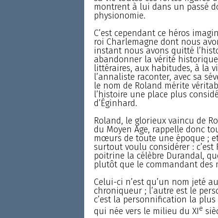
montrent à lui dans un passé do
physionomie.
C’est cependant ce héros imagina
roi Charlemagne dont nous avons
instant nous avons quitté l’histo
abandonner la vérité historiqu
littéraires, aux habitudes, à la
l’annaliste raconter, avec sa sé
le nom de Roland mérite véritabl
l’histoire une place plus considé
d’Éginhard.
Roland, le glorieux vaincu de R
du Moyen Age, rappelle donc tou
mœurs de toute une époque ; et 
surtout voulu considérer : c’est
poitrine la célèbre Durandal, q
plutôt que le commandant des 
Celui-ci n’est qu’un nom jeté au
chroniqueur ; l’autre est le per
c’est la personnification la plus
e
qui née vers le milieu du XI
siè