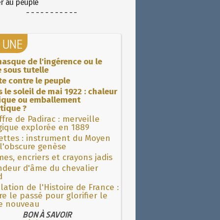
er au peuple
- - - - - - - - - - -
A UNE
asque de l'ingérence ou le
 sous tutelle
ite contre le peuple
 le soleil de mai 1922 : chaleur
rique ou emballement
tique ?
fre de Padirac : merveille
gique explorée en 1889
ettes : instrument du Moyen
l'obscure genèse
es, encriers et crayons jadis
ndeur d'âme du chevalier
d
lation de l'Histoire de France :
re le passé pour glorifier le
 nouveau
BON À SAVOIR