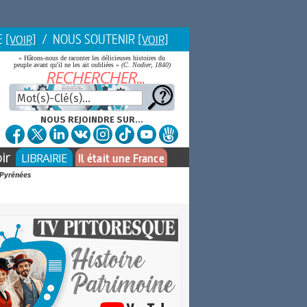
E
/ NOUS SOUTENIR
[VOIR]
[VOIR]
« Hâtons-nous de raconter les délicieuses histoires du
peuple avant qu'il ne les ait oubliées »
(C. Nodier, 1840)
NOUS REJOINDRE SUR...
ir
LIBRAIRIE
Il était une France
s Pyrénées