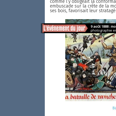
comme l’y obligeait la conforma
embuscade sur la crête de la mo
ses bois, favorisait leur stratag
Ba