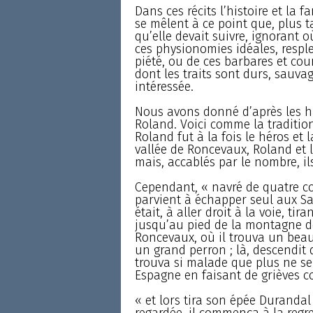
Dans ces récits l’histoire et la fa
se mêlent à ce point que, plus ta
qu’elle devait suivre, ignorant où
ces physionomies idéales, respl
piété, ou de ces barbares et co
dont les traits sont durs, sauvage
intéressée.
Nous avons donné d’après les his
Roland. Voici comme la traditio
Roland fut à la fois le héros et 
vallée de Roncevaux, Roland et 
mais, accablés par le nombre, i
Cependant, « navré de quatre co
parvient à échapper seul aux Sa
était, à aller droit à la voie, tir
jusqu’au pied de la montagne de
Roncevaux, où il trouva un beau
un grand perron ; là, descendit d
trouva si malade que plus ne se 
Espagne en faisant de grièves c
« et lors tira son épée Durandal
regardée, il commença à la regret