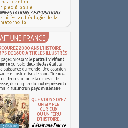
re au violon
r pied à boule
NIFESTATIONS / EXPOSITIONS
rnités, archéologie de la
 maternelle
TAIT UNE FRANCE
RCOUREZ 2000 ANS L'HISTOIRE
MPS DE 1600 ARTICLES ILLUSTRÉS
pages brossant le
portrait vivifiant
rance
qui voici deux siècles était la
e puissance du monde. Une occasion
sante et instructive de connaître
nos
, de découvrir toute la richesse de
assé
, de comprendre
notre présent
et
oir le
futur d'un pays millénaire
QUE VOUS SOYEZ
UN SIMPLE
CURIEUX
OU UN FÉRU
D'HISTOIRE,
Il était une France