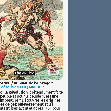
ANDE / RÉSUMÉ de l'ouvrage ?
 détails en CLIQUANT ICI !
oi la Révolution
, prétendument faite
 peuple et pour le peuple »,
est une
imposture ?
Découvrez les
origines
es de ce bouleversement
et les
ts utilisés avant et après 1789 pour