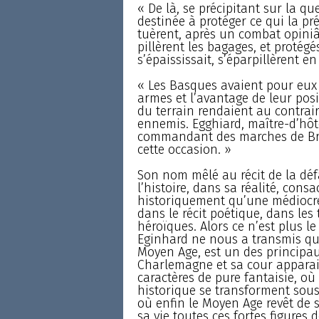
« De là, se précipitant sur la qu
destinée à protéger ce qui la pré
tuèrent, après un combat opiniâ
pillèrent les bagages, et protégé
s’épaississait, s’éparpillèrent e
« Les Basques avaient pour eux 
armes et l’avantage de leur posi
du terrain rendaient au contrair
ennemis. Egghiard, maître-d’hôt
commandant des marches de Bret
cette occasion. »
Son nom mêlé au récit de la déf
l’histoire, dans sa réalité, cons
historiquement qu’une médiocre 
dans le récit poétique, dans les
héroïques. Alors ce n’est plus
Eginhard ne nous a transmis que 
Moyen Age, est un des principa
Charlemagne et sa cour apparai
caractères de pure fantaisie, où
historique se transforment sous 
où enfin le Moyen Age revêt de 
sa vie toutes ces fortes figures 