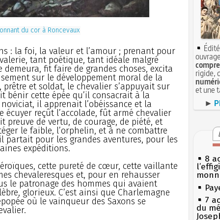
onnant du cor à Roncevaux
Édité
s : la foi, la valeur et l’amour ; prenant pour
ouvrage
evalerie, tant poétique, tant idéale malgré
compren
e demeura, fit faire de grandes choses, excita
rigide, 
usement sur le développement moral de la
numéri
e, prêtre et soldat, le chevalier s’appuyait sur
et une 
ait bénir cette épée qu’il consacrait à la
►
P
oviciat, il apprenait l’obéissance et la
ne écuyer reçût l’accolade, fût armé chevalier
it preuve de vertu, de courage, de piété, et
téger le faible, l’orphelin, et à ne combattre
l partait pour les grandes aventures, pour les
aines expéditions.
8 ao
roïques, cette pureté de cœur, cette vaillante
l’effi
mes chevaleresques et, pour en rehausser
monn
sous le patronage des hommes qui avaient
Pay
lèbre, glorieux. C’est ainsi que Charlemagne
7 a
épopée où le vainqueur des Saxons se
du mé
valier.
Josep