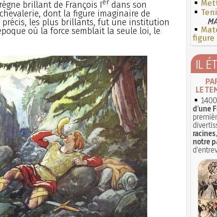
er
Mett
règne brillant de François I
dans son
Teni
hevalerie, dont la figure imaginaire de
MA
précis, les plus brillants, fut une institution
Mate
oque où la force semblait la seule loi, le
figure
IL É
PA
LE TE
1400 
d'une F
premièr
divertis
racines
notre p
d'entrev