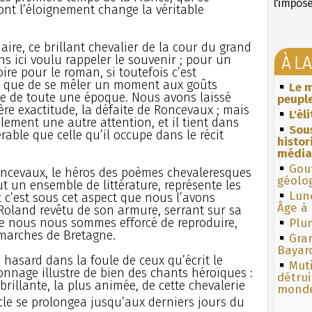
l'impos
nt l’éloignement change la véritable
ire, ce brillant chevalier de la cour du grand
À L
 ici voulu rappeler le souvenir ; pour un
ire pour le roman, si toutefois c’est
e que de se mêler un moment aux goûts
Le m
 vie de toute une époque. Nous avons laissé
peuple
vère exactitude, la défaite de Roncevaux ; mais
L'él
ement une autre attention, et il tient dans
Sous
rable que celle qu’il occupe dans le récit
histo
média
Gouf
oncevaux, le héros des poèmes chevaleresques
géolo
t un ensemble de littérature, représente les
Lun
c’est sous cet aspect que nous l’avons
Âge à 
 Roland revêtu de son armure, serrant sur sa
ue nous nous sommes efforcé de reproduire,
Plum
marches de Bretagne.
Gra
Bayar
 hasard dans la foule de ceux qu’écrit le
Muti
sonnage illustre de bien des chants héroïques :
détrui
 brillante, la plus animée, de cette chevalerie
monde
cle se prolongea jusqu’aux derniers jours du