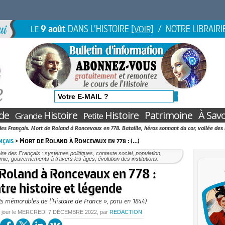
9 août
DANS L'HISTOIRE
/ NOTRE LIBRAIRI
LE
[VOIR]
de
Histoire
Histoire
Patrimoine
À Savo
Grande
Petite
des Français. Mort de Roland à Roncevaux en 778. Bataille, héros sonnant du cor, vallée de
nçais
> Mort de Roland à Roncevaux en 778 : (…)
oire des Français : systèmes politiques, contexte social, population,
ie, gouvernements à travers les âges, évolution des institutions.
Roland à Roncevaux en 778 :
tre histoire et légende
its mémorables de l’Histoire de France », paru en 1844)
 jour le
MERCREDI
7 DÉCEMBRE 2022
, par
REDACTION