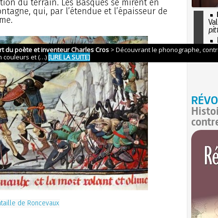
tion du terrain. Les Basques se mirent en
ntagne, qui, par l’étendue et l’épaisseur de
ème.
Val
pit
I
so
l'H
RÉVO
Histo
contr
taille de Roncevaux