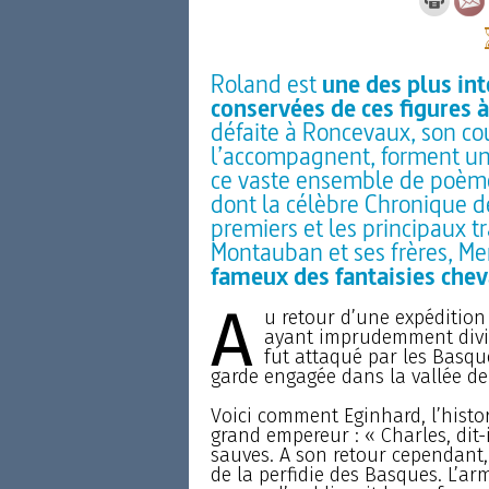
Roland est
une des plus in
conservées de ces figures 
défaite à Roncevaux, son cou
l’accompagnent, forment un
ce vaste ensemble de poèm
dont la célèbre Chronique de
premiers et les principaux t
Montauban et ses frères, Me
fameux des fantaisies che
A
u retour d’une expédition
ayant imprudemment divis
fut attaqué par les Basqu
garde engagée dans la vallée d
Voici comment Eginhard, l’histo
grand empereur : « Charles, dit-
sauves. A son retour cependant, 
de la perfidie des Basques. L’arm