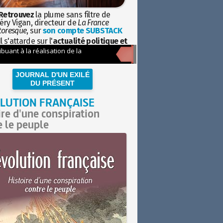
Retrouvez
la plume sans filtre de
éry Vigan, directeur de
La France
toresque
, sur
son compte SUBSTACK
l s'attarde sur l'
actualité politique et
ciétale
avec la hauteur de vue de
istoire
JOURNAL D'UN EXILÉ
DU PRÉSENT
LUTION FRANÇAISE
ire d'une conspiration
e le peuple