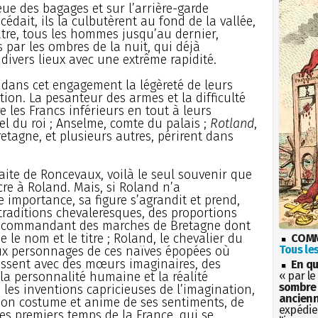
eue des bagages et sur l’arrière-garde
cédait, ils la culbutèrent au fond de la vallée,
tre, tous les hommes jusqu’au dernier,
s par les ombres de la nuit, qui déjà
n divers lieux avec une extrême rapidité.
dans cet engagement la légèreté de leurs
tion. La pesanteur des armes et la difficulté
e les Francs inférieurs en tout à leurs
el du roi ; Anselme, comte du palais ;
Rotland
,
agne, et plusieurs autres, périrent dans
aite de Roncevaux, voilà le seul souvenir que
acre à Roland. Mais, si Roland n’a
importance, sa figure s’agrandit et prend,
 traditions chevaleresques, des proportions
 le commandant des marches de Bretagne dont
le nom et le titre ; Roland, le chevalier du
COMM
Tous les
ux personnages de ces naïves épopées où
ssent avec des mœurs imaginaires, des
En qu
 la personnalité humaine et la réalité
« par le
sombre 
les inventions capricieuses de l’imagination,
ancienn
son costume et anime de ses sentiments, de
expédien
des premiers temps de la France, qui se