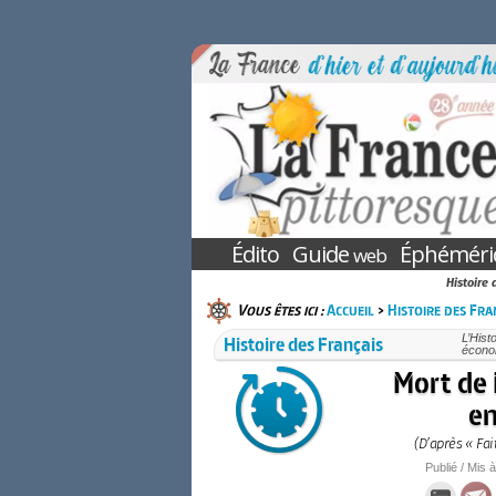
Édito
Guide
Éphéméri
web
Histoire 
Vous êtes ici :
Accueil
>
Histoire des Fra
Histoire des Français
L’Hist
économ
Mort de 
en
(D’après « Fa
Publié / Mis à