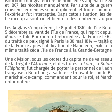
Bourbon changea encore de nom, elle s’appela l’île
B
et 1807, les récoltes manquèrent. Par suite de la guerr
croisières ennemies se multiplièrent, et toute commu
l’extérieur fut interceptée. Dans cette situation, les de
beaucoup à souffrir, et bientôt elles tombèrent au po
Les Anglais s’emparèrent, le 8 juillet 1810, de l’île Bou
5 décembre suivant de l’île de France, qui reprit depu
Maurice
. L’île Bourbon fut rétrocédée à la France le 6 a
du traité de paix signé à Paris le 30 mai 1814 — traité qu
de la France après l’abdication de Napoléon, exilé à l’î
même traité céda l’île de France à la Grande-Bretagne
Une division, sous les ordres du capitaine de vaissea
de la frégate l’
Africaine
, et des flûtes la
Loire
, la
Sala
l’
Éléphant
, fut chargée de porter le personnel de l’ad
française à Bourbon ; à sa tête se trouvait le comte B
maréchal-de-camp, commandant pour le roi, et Marc
ordonnateur.