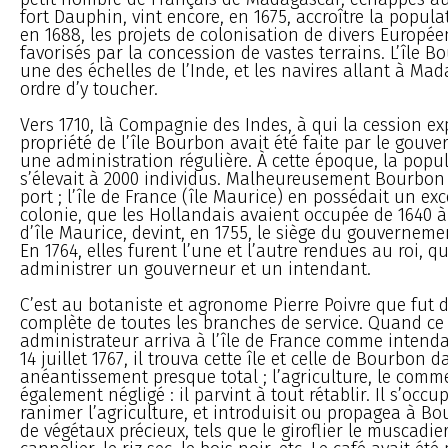
fort Dauphin, vint encore, en 1675, accroître la populati
en 1688, les projets de colonisation de divers Europée
favorisés par la concession de vastes terrains. L’île B
une des échelles de l’Inde, et les navires allant à Ma
ordre d’y toucher.
Vers 1710, là Compagnie des Indes, à qui la cession ex
propriété de l’île Bourbon avait été faite par le gouve
une administration régulière. À cette époque, la popula
s’élevait à 2000 individus. Malheureusement Bourbon 
port ; l’île de France (île Maurice) en possédait un exce
colonie, que les Hollandais avaient occupée de 1640 à
d’île Maurice, devint, en 1755, le siège du gouverneme
En 1764, elles furent l’une et l’autre rendues au roi,
administrer un gouverneur et un intendant.
C’est au botaniste et agronome Pierre Poivre que fut 
complète de toutes les branches de service. Quand ce
administrateur arriva à l’île de France comme intenda
14 juillet 1767, il trouva cette île et celle de Bourbon 
anéantissement presque total ; l’agriculture, le comme
également négligé : il parvint à tout rétablir. Il s’occ
ranimer l’agriculture, et introduisit ou propagea à 
de végétaux précieux, tels que le giroflier le muscadier,