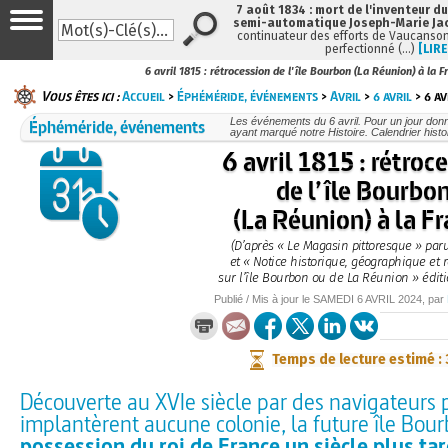
7 août 1834 : mort de l'inventeur du
semi-automatique Joseph-Marie Ja
continuateur des efforts de Vaucanson
perfectionné (…)
[LIRE
6 avril 1815 : rétrocession de l'île Bourbon (La Réunion) à la F
Vous êtes ici :
Accueil
>
Éphéméride, événements
>
Avril
>
6 avril
> 6 av
Éphéméride, événements
Les événements du 6 avril. Pour un jour do
ayant marqué notre Histoire. Calendrier histo
6 avril 1815 : rétroc
de l’île Bourbo
(La Réunion) à la F
(D’après « Le Magasin pittoresque » par
et « Notice historique, géographique et 
sur l’île Bourbon ou de La Réunion » éditi
Publié / Mis à jour le
SAMEDI
6 AVRIL 2024
, par
Temps de lecture estimé :
Découverte au XVIe siècle par des navigateurs p
implantèrent aucune colonie, la future île Bou
possession du roi de France un siècle plus tar