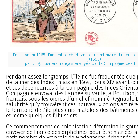
Émission en 1965 d’un timbre célébrant le tricentenaire du peuple
(1665)
par vingt ouvriers français envoyés par la Compagnie des I
Pendant assez longtemps, l’île ne fut fréquentée que p
de la mer des lndes ; mais en 1664, Louis XIV ayant 
et ses dépendances à la Compagnie des Indes Oriental
Compagnie envoya, dès l’année suivante, à Bourbon, v
français, sous les ordres d’un chef nommé Regnault. L
salubrité qu’y trouvèrent ces nouveaux colons attirèren
le territoire de l’île plusieurs matelots des bâtiments 
et même quelques flibustiers.
Ce commencement de colonisation détermina le gou
envoyer de France des orphelines pour être mariées a
petit nombre de Français de Madagascar, échappés a