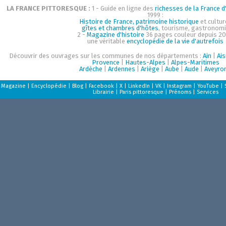
LA FRANCE PITTORESQUE :
1 - Guide en ligne des
richesses de la France d'
1999 :
Histoire de France, patrimoine historique
et cultur
gîtes et chambres d'hôtes
, tourisme, gastronom
2 -
Magazine d'histoire
36 pages couleur depuis 20
une véritable
encyclopédie de la vie d'autrefois
Découvrir des ouvrages sur les communes de nos départements :
Ain
|
Ai
Provence
|
Hautes-Alpes
|
Alpes-Maritimes
Ardèche
|
Ardennes
|
Ariège
|
Aube
|
Aude
|
Aveyro
Magazine
|
Encyclopédie
|
Blog
|
Facebook
|
X
|
LinkedIn
|
VK
|
Instagram
|
YouTube
|
Librairie
|
Paris pittoresque
|
Prénoms
|
Services