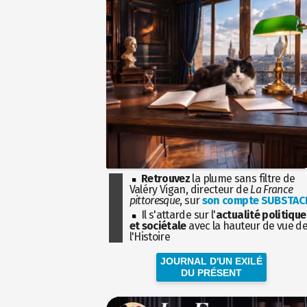
Retrouvez
la plume sans filtre de
Valéry Vigan, directeur de
La France
pittoresque
, sur
son compte SUBSTAC
Il s'attarde sur l'
actualité politique
et sociétale
avec la hauteur de vue d
l'Histoire
JOURNAL D'UN EXILÉ
DU PRÉSENT