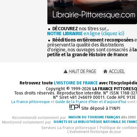
DÉCOUVREZ
nos titres sur...
NOTRE LIBRAIRIE
en ligne (cliquez ici)
Rééditions entièrement recomposées
e
préservant la qualité des illustrations
d'origine, nos ouvrages sont consacrés à
la
petite et la grande Histoire de France
Retrouvez toute
L'HISTOIRE DE FRANCE
avec l'Encyclopédi
Copyright © 1999-2026
LA FRANCE PITTORES
Tous droits réservés. Reproduction interdite. N° ISSN 1768-32
N° Siret 481 246619 00011. Code APE 913E
La France pittoresque
et
Guide de la France d'hier et d'aujourd'hui
sont 
Site déposé à l'INPI
Recommandé notamment par
MAISON DU TOURISME FRANÇAIS
dès 2003
Mentionné notamment par
SIGNETS DE LA BIBLIOTHÈQUE NATIONALE DE FRAN
Services La France pittoresque
|
Politique de confident
L'événement historique du jour