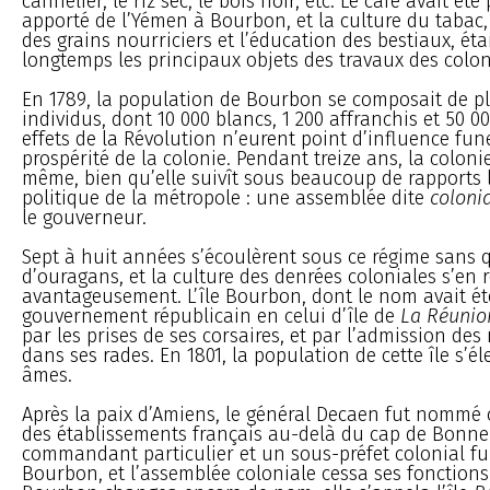
cannelier, le riz sec, le bois noir, etc. Le café avait 
apporté de l’Yémen à Bourbon, et la culture du tabac, 
des grains nourriciers et l’éducation des bestiaux, ét
longtemps les principaux objets des travaux des colon
En 1789, la population de Bourbon se composait de pl
individus, dont 10 000 blancs, 1 200 affranchis et 50 00
effets de la Révolution n’eurent point d’influence fun
prospérité de la colonie. Pendant treize ans, la coloni
même, bien qu’elle suivît sous beaucoup de rapport
politique de la métropole : une assemblée dite
coloni
le gouverneur.
Sept à huit années s’écoulèrent sous ce régime sans qu
d’ouragans, et la culture des denrées coloniales s’en r
avantageusement. L’île Bourbon, dont le nom avait ét
gouvernement républicain en celui d’île de
La Réunio
par les prises de ses corsaires, et par l’admission des
dans ses rades. En 1801, la population de cette île s’él
âmes.
Après la paix d’Amiens, le général Decaen fut nommé 
des établissements français au-delà du cap de Bonne
commandant particulier et un sous-préfet colonial fur
Bourbon, et l’assemblée coloniale cessa ses fonctions. 