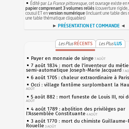
Édité par
La France pittoresque
, cet ouvrage existe en
papier comprenant 3 volumes reliés
(couverture rigide,
cousu) ET en
version numérique
(incluant une table des 
une table thématique cliquables)
►
PRÉSENTATION ET COMMANDE
◄
Les Plus
RÉCENTS
Les Plus
LUS
Payer en monnaie de singe
7 AOÛT
7 août 1834 : mort de l'inventeur du métier
semi-automatique Joseph-Marie Jacquard
7 A
6 août 1705 : chaleur extraordinaire à Pari
Occi : village fantôme surplombant la Ha
AOÛT
5 août 882 : mort funeste de Louis III, roi 
AOÛT
4 août 1789 : abolition des privilèges par
l'Assemblée Constituante
4 AOÛT
3 août 1770 : mort du chimiste Guillaume-
Rouelle
3 AOÛT