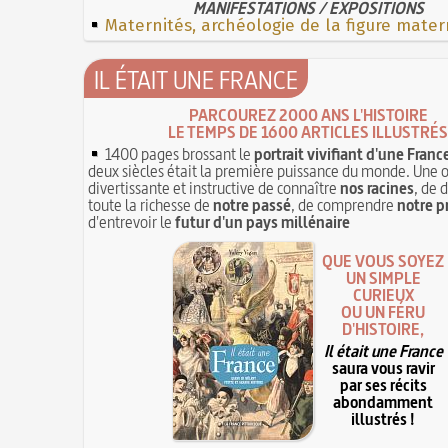
MANIFESTATIONS / EXPOSITIONS
Maternités, archéologie de la figure mater
IL ÉTAIT UNE FRANCE
PARCOUREZ 2000 ANS L'HISTOIRE
LE TEMPS DE 1600 ARTICLES ILLUSTRÉS
1400 pages brossant le
portrait vivifiant d'une Franc
deux siècles était la première puissance du monde. Une 
divertissante et instructive de connaître
nos racines
, de 
toute la richesse de
notre passé
, de comprendre
notre p
d'entrevoir le
futur d'un pays millénaire
QUE VOUS SOYEZ
UN SIMPLE
CURIEUX
OU UN FÉRU
D'HISTOIRE,
Il était une France
saura vous ravir
par ses récits
abondamment
illustrés !