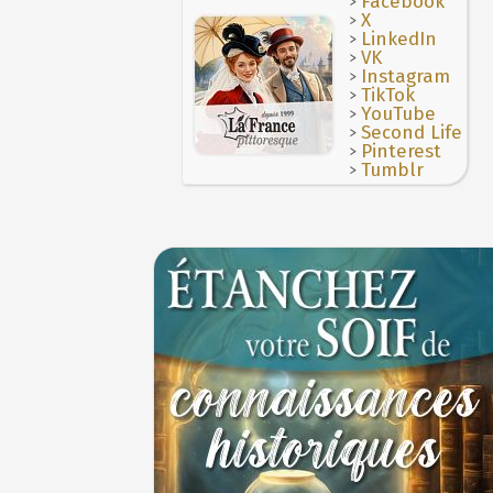
>
Facebook
>
X
>
LinkedIn
>
VK
>
Instagram
>
TikTok
>
YouTube
>
Second Life
>
Pinterest
>
Tumblr