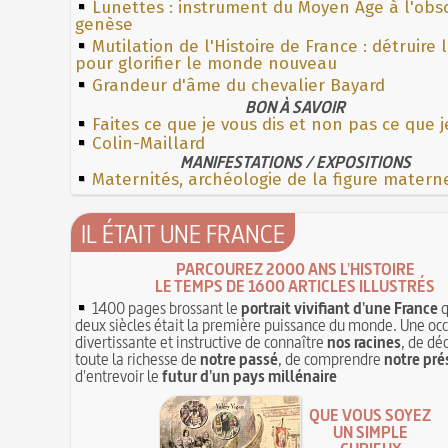
Lunettes : instrument du Moyen Âge à l'obs
genèse
Mutilation de l'Histoire de France : détruire 
pour glorifier le monde nouveau
Grandeur d'âme du chevalier Bayard
BON À SAVOIR
Faites ce que je vous dis et non pas ce que j
Colin-Maillard
MANIFESTATIONS / EXPOSITIONS
Maternités, archéologie de la figure matern
IL ÉTAIT UNE FRANCE
PARCOUREZ 2000 ANS L'HISTOIRE
LE TEMPS DE 1600 ARTICLES ILLUSTRÉS
1400 pages brossant le
portrait vivifiant d'une France
q
deux siècles était la première puissance du monde. Une oc
divertissante et instructive de connaître
nos racines
, de dé
toute la richesse de
notre passé
, de comprendre
notre pré
d'entrevoir le
futur d'un pays millénaire
QUE VOUS SOYEZ
UN SIMPLE