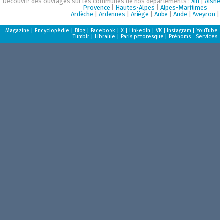
Découvrir des ouvrages sur les communes de nos départements :
Ain
|
Aisne
Provence
|
Hautes-Alpes
|
Alpes-Maritimes
Ardèche
|
Ardennes
|
Ariège
|
Aube
|
Aude
|
Aveyron
|
Magazine
|
Encyclopédie
|
Blog
|
Facebook
|
X
|
LinkedIn
|
VK
|
Instagram
|
YouTube
Tumblr
|
Librairie
|
Paris pittoresque
|
Prénoms
|
Services