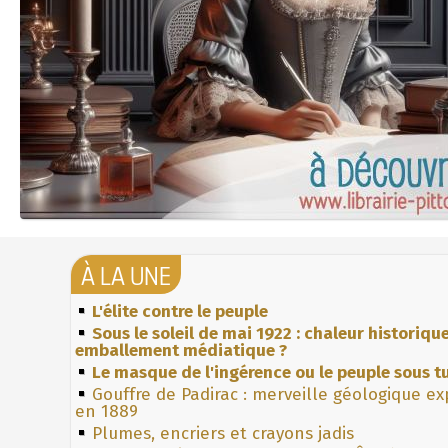
À LA UNE
L'élite contre le peuple
Sous le soleil de mai 1922 : chaleur historiqu
emballement médiatique ?
Le masque de l'ingérence ou le peuple sous tu
Gouffre de Padirac : merveille géologique e
en 1889
Plumes, encriers et crayons jadis