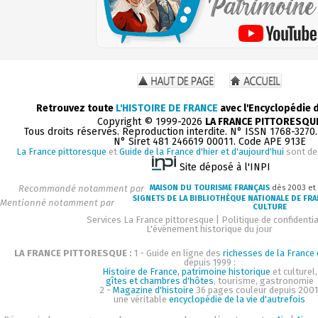
Retrouvez toute
L'HISTOIRE DE FRANCE
avec l'Encyclopédie 
Copyright © 1999-2026
LA FRANCE PITTORESQU
Tous droits réservés. Reproduction interdite. N° ISSN 1768-3270
N° Siret 481 246619 00011. Code APE 913E
La France pittoresque
et
Guide de la France d'hier et d'aujourd'hui
sont de
Site déposé à l'INPI
Recommandé notamment par
MAISON DU TOURISME FRANÇAIS
dès 2003 et
SIGNETS DE LA BIBLIOTHÈQUE NATIONALE DE FR
Mentionné notamment par
CULTURE
Services La France pittoresque
|
Politique de confidentia
L'événement historique du jour
LA FRANCE PITTORESQUE :
1 - Guide en ligne des
richesses de la France d
depuis 1999 :
Histoire de France, patrimoine historique
et culturel,
gîtes et chambres d'hôtes
, tourisme, gastronomie
2 -
Magazine d'histoire
36 pages couleur depuis 2001
une véritable
encyclopédie de la vie d'autrefois