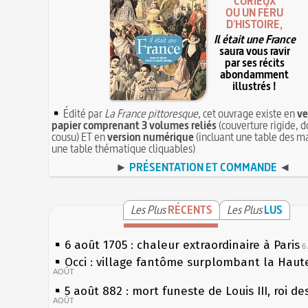
CURIEUX
OU UN FÉRU
D'HISTOIRE,
Il était une France
saura vous ravir
par ses récits
abondamment
illustrés !
Édité par
La France pittoresque
, cet ouvrage existe en
ve
papier comprenant 3 volumes reliés
(couverture rigide, d
cousu) ET en
version numérique
(incluant une table des ma
une table thématique cliquables)
►
PRÉSENTATION ET COMMANDE
◄
Les Plus
RÉCENTS
Les Plus
LUS
6 août 1705 : chaleur extraordinaire à Paris
6
Occi : village fantôme surplombant la Haut
AOÛT
5 août 882 : mort funeste de Louis III, roi de
AOÛT