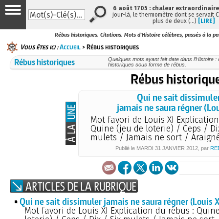
6 août 1705 : chaleur extraordinaire
jour-là, le thermomètre dont se servait 
plus de deux (…)
[LIRE]
Rébus historiques. Citations. Mots d'Histoire célèbres, passés à la po
Vous êtes ici :
Accueil
> Rébus historiques
Rébus historiques
Quelques mots ayant fait date dans l’Histoire : 
historiques sous forme de rébus.
Rébus historiqu
Qui ne sait dissimule
jamais ne saura régner (Lou
Mot favori de Louis XI Explication
Quine (jeu de loterie) / Ceps / Di
mulets / Jamais ne sort / Araign
Publié le
MARDI
31 JANVIER 2012
, par
RE
Qui ne sait dissimuler jamais ne saura régner (Louis X
Mot favori de Louis XI Explication du rébus : Quine