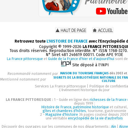
Retrouvez toute
L'HISTOIRE DE FRANCE
avec l'Encyclopédie 
Copyright © 1999-2026
LA FRANCE PITTORESQU
Tous droits réservés. Reproduction interdite. N° ISSN 1768-3270
N° Siret 481 246619 00011. Code APE 913E
La France pittoresque
et
Guide de la France d'hier et d'aujourd'hui
sont de
Site déposé à l'INPI
Recommandé notamment par
MAISON DU TOURISME FRANÇAIS
dès 2003 et
SIGNETS DE LA BIBLIOTHÈQUE NATIONALE DE FR
Mentionné notamment par
CULTURE
Services La France pittoresque
|
Politique de confidentia
L'événement historique du jour
LA FRANCE PITTORESQUE :
1 - Guide en ligne des
richesses de la France d
depuis 1999 :
Histoire de France, patrimoine historique
et culturel,
gîtes et chambres d'hôtes
, tourisme, gastronomie
2 -
Magazine d'histoire
36 pages couleur depuis 2001
une véritable
encyclopédie de la vie d'autrefois
Découvrir des ouvrages sur les communes de nos départements :
Ain
|
Aisne