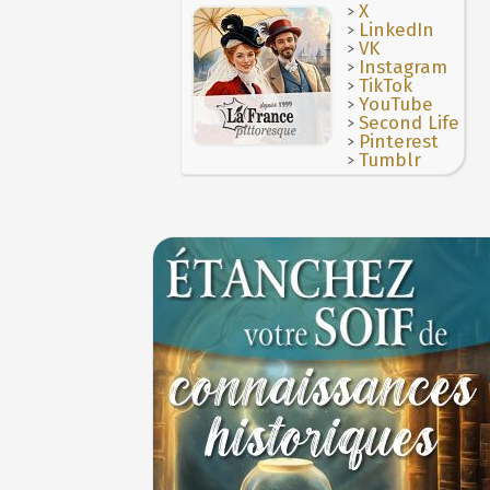
>
X
>
LinkedIn
>
VK
>
Instagram
>
TikTok
>
YouTube
>
Second Life
>
Pinterest
>
Tumblr