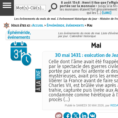
8 août 1548 : Henri II fixe que l’effig
portée sur la monnaie
> Jusqu’à la fin 
les monnaies étaient fort grossièrement t
qui les (…)
[LIRE]
Les événements du mois de mai. L'événement historique du jour - Histoire de Fr
Vous êtes ici :
Accueil
>
Éphéméride, événements
> Mai
Éphéméride,
Les événements du mois de mai. Liste d’événe
événements
par jour. Calendrier historique
Mai
30 mai 1431 : exécution de Je
Celle dont l’âme avait été frappé
par le spectacle des guerres civile
portée par une foi ardente et des
mystérieuses, avait pris les arme
libérer la France avant de faire s
Charles VII, est brûlée vive après 
trahie, capturée puis livrée aux A
condamnée comme hérétique à l’
procès (…)
Publié le
SAMEDI
30 MAI 2026
, par
REDA