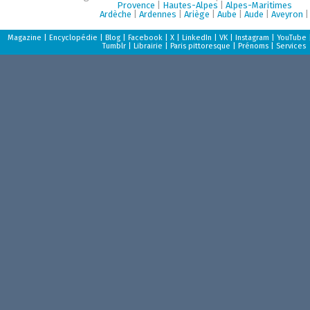
Provence
|
Hautes-Alpes
|
Alpes-Maritimes
Ardèche
|
Ardennes
|
Ariège
|
Aube
|
Aude
|
Aveyron
|
Magazine
|
Encyclopédie
|
Blog
|
Facebook
|
X
|
LinkedIn
|
VK
|
Instagram
|
YouTube
Tumblr
|
Librairie
|
Paris pittoresque
|
Prénoms
|
Services