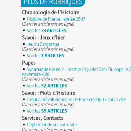
PLUS DE RUBRIQUES
Chronologie de l’Histoire
Histoire de France : année 1547
(
Dernier article mis en ligne
)
Voir les
33 ARTICLES
Savoir : Jeux d’hier
Jeu du Gargantua
(
Dernier article mis en ligne
)
Voir les
1 ARTICLES
Papes
Symmaque (né en ? - mort le 21 juillet 514) Élu pape le 
novembre 498
(
Dernier article mis en ligne
)
Voir les
52 ARTICLES
Savoir : Mots d’Histoire
Tribunal Révolutionnaire de Paris créé le 17 août 1792
(
Dernier article mis en ligne
)
Voir les
55 ARTICLES
Services, Contacts
L'éphéméride sur votre site
(
Dernier article mis en ligne
)