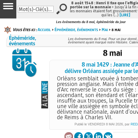
8 août 1548 : Henri II fixe que l’effig
portée sur la monnaie
> Jusqu’à la fin 
les monnaies étaient fort grossièrement t
qui les (…)
[LIRE]
Les événements du 8 mai, éphéméride du jour
Vous êtes ici :
Accueil
>
Éphéméride, événements
>
Mai
> 8 mai
Éphéméride,
Les événements du 8 mai. Pour un jour donné
événements
événement ayant marqué notre Histoire. Calend
8 mai
8 mai 1429 : Jeanne d’
délivre Orléans assiégée par l
Orléans semblait vouée à tomber
pression anglaise. Mais l’entrée 
d’Arc renverse le cours du siège :
ascendant, son étendard et l’élan
insuffle aux troupes, la Pucelle 
une ville assiégée en symbole éc
délivrance nationale, avant d’ouv
de Reims à Charles VII.
Publié le
VENDREDI
8 MAI 2026
, par
RED