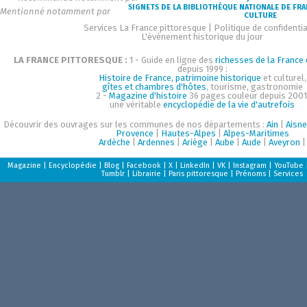
SIGNETS DE LA BIBLIOTHÈQUE NATIONALE DE FR
Mentionné notamment par
CULTURE
Services La France pittoresque
|
Politique de confidentia
L'événement historique du jour
LA FRANCE PITTORESQUE :
1 - Guide en ligne des
richesses de la France d
depuis 1999 :
Histoire de France, patrimoine historique
et culturel,
gîtes et chambres d'hôtes
, tourisme, gastronomie
2 -
Magazine d'histoire
36 pages couleur depuis 2001
une véritable
encyclopédie de la vie d'autrefois
Découvrir des ouvrages sur les communes de nos départements :
Ain
|
Aisne
Provence
|
Hautes-Alpes
|
Alpes-Maritimes
Ardèche
|
Ardennes
|
Ariège
|
Aube
|
Aude
|
Aveyron
|
Magazine
|
Encyclopédie
|
Blog
|
Facebook
|
X
|
LinkedIn
|
VK
|
Instagram
|
YouTube
Tumblr
|
Librairie
|
Paris pittoresque
|
Prénoms
|
Services