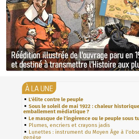
À LA UNE
L'élite contre le peuple
Sous le soleil de mai 1922 : chaleur historiqu
emballement médiatique ?
Le masque de l'ingérence ou le peuple sous tu
Plumes, encriers et crayons jadis
Lunettes : instrument du Moyen Âge à l'obs
genèse