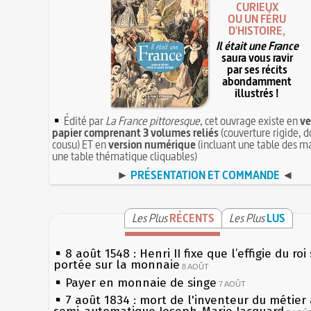
CURIEUX
OU UN FÉRU
D'HISTOIRE,
Il était une France
saura vous ravir
par ses récits
abondamment
illustrés !
Édité par
La France pittoresque
, cet ouvrage existe en
ve
papier comprenant 3 volumes reliés
(couverture rigide, d
cousu) ET en
version numérique
(incluant une table des ma
une table thématique cliquables)
►
PRÉSENTATION ET COMMANDE
◄
Les Plus
RÉCENTS
Les Plus
LUS
8 août 1548 : Henri II fixe que l’effigie du roi
portée sur la monnaie
8 AOÛT
Payer en monnaie de singe
7 AOÛT
7 août 1834 : mort de l'inventeur du métier 