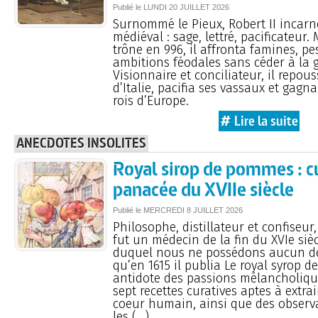
Publié le
LUNDI
20 JUILLET 2026
Surnommé le Pieux, Robert II incarne
médiéval : sage, lettré, pacificateur.
trône en 996, il affronta famines, pe
ambitions féodales sans céder à la g
Visionnaire et conciliateur, il repou
d’Italie, pacifia ses vassaux et gagna
rois d’Europe.
# Lire la suite
ANECDOTES INSOLITES
Royal sirop de pommes : c
panacée du XVIIe siècle
Publié le
MERCREDI
8 JUILLET 2026
Philosophe, distillateur et confiseur
fut un médecin de la fin du XVIe sièc
duquel nous ne possédons aucun dé
qu’en 1615 il publia Le royal syrop 
antidote des passions mélancholiqu
sept recettes curatives aptes à extra
coeur humain, ainsi que des observ
les (…)