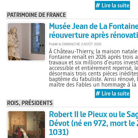
# Lire la suite
PATRIMOINE DE FRANCE
Musée Jean de La Fontaine
réouverture après rénovat
Publié le
DIMANCHE
2 AOÛT 2026
À Château-Thierry, la maison natale
Fontaine renaît en 2026 après trois 
travaux et six millions d’euros invest
accessible et entièrement repensé, 
désormais trois cents pièces inédites
baptême du fabuliste. Ainsi rénové, 
maître des Fables un hommage à la
# Lire la suite
ROIS, PRÉSIDENTS
Robert II le Pieux ou le Sa
Dévot (né en 972, mort le 2
1031)