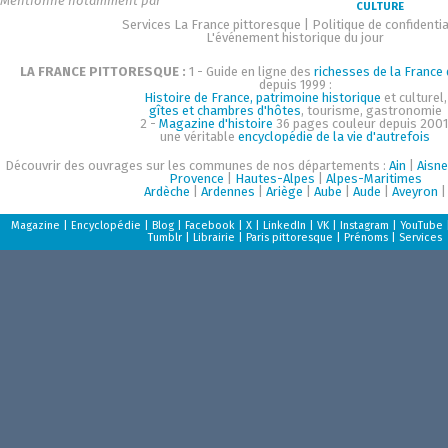
Mentionné notamment par
CULTURE
Services La France pittoresque
|
Politique de confidentia
L'événement historique du jour
LA FRANCE PITTORESQUE :
1 - Guide en ligne des
richesses de la France d
depuis 1999 :
Histoire de France, patrimoine historique
et culturel,
gîtes et chambres d'hôtes
, tourisme, gastronomie
2 -
Magazine d'histoire
36 pages couleur depuis 2001
une véritable
encyclopédie de la vie d'autrefois
Découvrir des ouvrages sur les communes de nos départements :
Ain
|
Aisne
Provence
|
Hautes-Alpes
|
Alpes-Maritimes
Ardèche
|
Ardennes
|
Ariège
|
Aube
|
Aude
|
Aveyron
|
Magazine
|
Encyclopédie
|
Blog
|
Facebook
|
X
|
LinkedIn
|
VK
|
Instagram
|
YouTube
Tumblr
|
Librairie
|
Paris pittoresque
|
Prénoms
|
Services