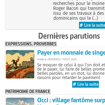
recherches pour le moine
Roger Bacon qui transmit
issu de ses travaux à des 
dominicains qui le (…)
# Lire la suit
Dernières parutions
EXPRESSIONS, PROVERBES
Payer en monnaie de sing
Publié le
VENDREDI
7 AOÛT 2026
Se moquer de celui à qui l’on doit e
de le payer, lui faire de belles prome
belles paroles, en un mot, lui donn
raisons pour retarder le paiement
# Lire la suite
PATRIMOINE DE FRANCE
Occi : village fantôme sur