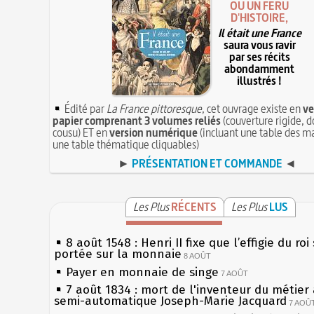
OU UN FÉRU
D'HISTOIRE,
Il était une France
saura vous ravir
par ses récits
abondamment
illustrés !
Édité par
La France pittoresque
, cet ouvrage existe en
ve
papier comprenant 3 volumes reliés
(couverture rigide, d
cousu) ET en
version numérique
(incluant une table des ma
une table thématique cliquables)
►
PRÉSENTATION ET COMMANDE
◄
Les Plus
RÉCENTS
Les Plus
LUS
8 août 1548 : Henri II fixe que l’effigie du roi
portée sur la monnaie
8 AOÛT
Payer en monnaie de singe
7 AOÛT
7 août 1834 : mort de l'inventeur du métier 
semi-automatique Joseph-Marie Jacquard
7 AOÛ