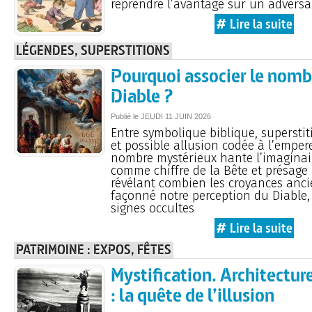
reprendre l’avantage sur un adversa
# Lire la suite
LÉGENDES, SUPERSTITIONS
Pourquoi associer le nom
Diable ?
Publié le
JEUDI
11 JUIN 2026
Entre symbolique biblique, superstit
et possible allusion codée à l’emper
nombre mystérieux hante l’imaginai
comme chiffre de la Bête et présage
révélant combien les croyances anc
façonné notre perception du Diable,
signes occultes
# Lire la suite
PATRIMOINE : EXPOS, FÊTES
Mystification. Architectur
: la quête de l’illusion