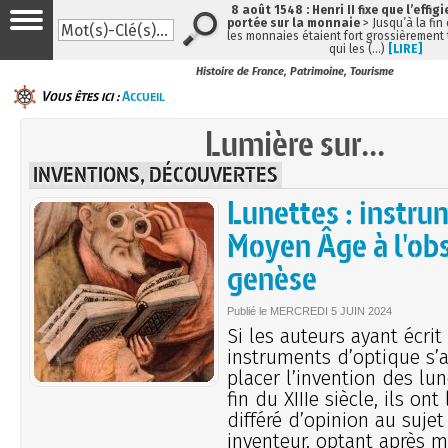
8 août 1548 : Henri II fixe que l’effig
portée sur la monnaie
> Jusqu’à la fin 
les monnaies étaient fort grossièrement t
qui les (…)
[LIRE]
Histoire de France, Patrimoine, Tourisme
Vous êtes ici :
Accueil
Lumière sur...
INVENTIONS, DÉCOUVERTES
Lunettes : instru
Moyen Âge à l'ob
genèse
Publié le
MERCREDI
5 JUIN 2024
Si les auteurs ayant écrit
instruments d’optique s’
placer l’invention des lun
fin du XIIIe siècle, ils on
différé d’opinion au sujet
inventeur, optant après m