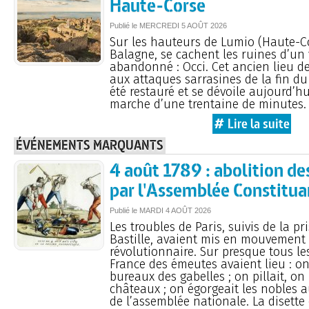
Haute-Corse
Publié le
MERCREDI
5 AOÛT 2026
Sur les hauteurs de Lumio (Haute-Co
Balagne, se cachent les ruines d’un 
abandonné : Occi. Cet ancien lieu de
aux attaques sarrasines de la fin d
été restauré et se dévoile aujourd’h
marche d’une trentaine de minutes.
# Lire la suite
ÉVÉNEMENTS MARQUANTS
4 août 1789 : abolition de
par l'Assemblée Constitua
Publié le
MARDI
4 AOÛT 2026
Les troubles de Paris, suivis de la pr
Bastille, avaient mis en mouvement 
révolutionnaire. Sur presque tous le
France des émeutes avaient lieu : on
bureaux des gabelles ; on pillait, on 
châteaux ; on égorgeait les nobles 
de l’assemblée nationale. La disette 