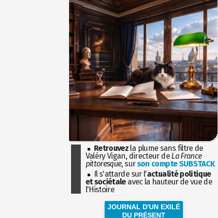
Retrouvez
la plume sans filtre de
Valéry Vigan, directeur de
La France
pittoresque
, sur
son compte SUBSTACK
Il s'attarde sur l'
actualité politique
et sociétale
avec la hauteur de vue de
l'Histoire
JOURNAL D'UN EXILÉ
DU PRÉSENT