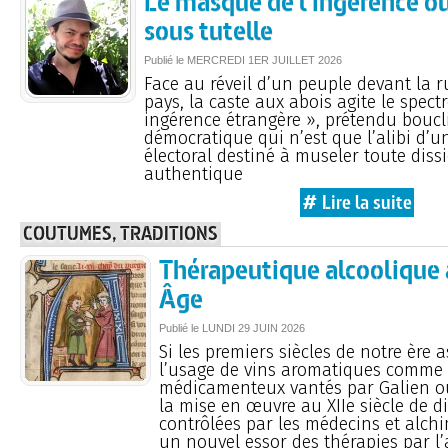
Le masque de l'ingérence ou
sous tutelle
Publié le
MERCREDI
1ER JUILLET 2026
Face au réveil d’un peuple devant la 
pays, la caste aux abois agite le spectr
ingérence étrangère », prétendu boucl
démocratique qui n’est que l’alibi d’u
électoral destiné à museler toute diss
authentique
# Lire la suite
COUTUMES, TRADITIONS
Thérapeutique alcoolique
Âge
Publié le
LUNDI
29 JUIN 2026
Si les premiers siècles de notre ère a
l’usage de vins aromatiques comme 
médicamenteux vantés par Galien o
la mise en œuvre au XIIe siècle de di
contrôlées par les médecins et alch
un nouvel essor des thérapies par l’