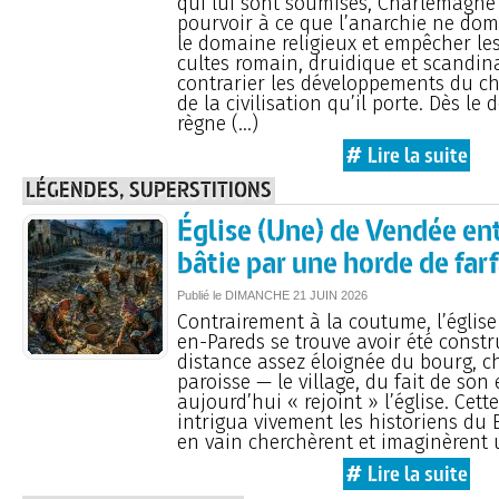
qui lui sont soumises, Charlemagne 
pourvoir à ce que l’anarchie ne do
le domaine religieux et empêcher les
cultes romain, druidique et scandin
contrarier les développements du ch
de la civilisation qu’il porte. Dès le
règne (…)
# Lire la suite
LÉGENDES, SUPERSTITIONS
Église (Une) de Vendée en
bâtie par une horde de far
Publié le
DIMANCHE
21 JUIN 2026
Contrairement à la coutume, l’église
en-Pareds se trouve avoir été constr
distance assez éloignée du bourg, ch
paroisse — le village, du fait de son
aujourd’hui « rejoint » l’église. Cette
intrigua vivement les historiens du 
en vain cherchèrent et imaginèrent 
# Lire la suite