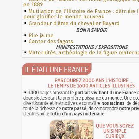
en 1889
Mutilation de l'Histoire de France : détruire 
pour glorifier le monde nouveau
Grandeur d'âme du chevalier Bayard
BON À SAVOIR
Rire jaune
Conter des fagots
MANIFESTATIONS / EXPOSITIONS
Maternités, archéologie de la figure matern
IL ÉTAIT UNE FRANCE
PARCOUREZ 2000 ANS L'HISTOIRE
LE TEMPS DE 1600 ARTICLES ILLUSTRÉS
1400 pages brossant le
portrait vivifiant d'une France
q
deux siècles était la première puissance du monde. Une oc
divertissante et instructive de connaître
nos racines
, de dé
toute la richesse de
notre passé
, de comprendre
notre pré
d'entrevoir le
futur d'un pays millénaire
QUE VOUS SOYEZ
UN SIMPLE
CURIEUX