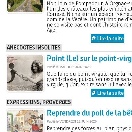
Non loin de Pompadour, à Orgnac-sur
l’un des châteaux les plus embléma
Corrèze. Niché sur un éperon roche
domine la Vézère. Un patrimoine d’e
ne se visite pas et dont l’histoire 
Âge
# Lire la suite
ANECDOTES INSOLITES
Point (Le) sur le point-vir
Publié le
MARDI
16 JUIN 2026
Que faire du point-virgule, que lui re
grand-chose, puisqu’on respire sans 
virgule, qu’on expire sans lui avec le
# Lire la suite
EXPRESSIONS, PROVERBES
Reprendre du poil de la bê
Publié le
VENDREDI
12 JUIN 2026
Reprendre des forces au plan physi