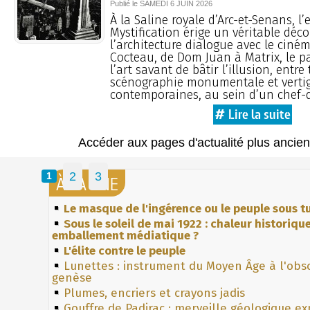
Publié le
SAMEDI
6 JUIN 2026
À la Saline royale d’Arc-et-Senans, l’
Mystification érige un véritable déc
l’architecture dialogue avec le ciné
Cocteau, de Dom Juan à Matrix, le p
l’art savant de bâtir l’illusion, entre
scénographie monumentale et verti
contemporaines, au sein d’un chef-
# Lire la suite
Accéder aux pages d'actualité plus ancie
2
3
1
À LA UNE
Le masque de l'ingérence ou le peuple sous tu
Sous le soleil de mai 1922 : chaleur historiqu
emballement médiatique ?
L'élite contre le peuple
Lunettes : instrument du Moyen Âge à l'obs
genèse
Plumes, encriers et crayons jadis
Gouffre de Padirac : merveille géologique e