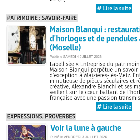
# Lire la suite
PATRIMOINE : SAVOIR-FAIRE
Maison Blanqui : restaurat
d'horloges et de pendules
(Moselle)
Publié le
SAMEDI
4 JUILLET 2026
Labellisée « Entreprise du patrimoine
Maison Bianqui perpétue un savoir-f
d’exception à Maizières-lès-Metz. En
minutieuse de pièces séculaires et r
créative, Alexandre Bianchi et ses m
veillent sur le cœur battant de l’hor
française avec une passion transmis
# Lire la suite
EXPRESSIONS, PROVERBES
Voir la lune à gauche
Publié le
VENDREDI
3 JUILLET 2026