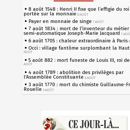
8 août 1548 : Henri II fixe que l’effigie du ro
portée sur la monnaie
8 AOÛT
Payer en monnaie de singe
7 AOÛT
7 août 1834 : mort de l'inventeur du métier 
semi-automatique Joseph-Marie Jacquard
7 AO
6 août 1705 : chaleur extraordinaire à Paris
Occi : village fantôme surplombant la Hau
AOÛT
5 août 882 : mort funeste de Louis III, roi d
AOÛT
4 août 1789 : abolition des privilèges par
l'Assemblée Constituante
4 AOÛT
3 août 1770 : mort du chimiste Guillaume-F
Rouelle
3 AOÛT
Musée Jean de La Fontaine : réouverture a
rénovation
2 AOÛT
2 août 1802 : Bonaparte est nommé consul 
Sécheresses (Grandes), étés caniculaires à 
AOÛT
les siècles
1er août 1589 : Henri III est poignardé à Sa
27 mai 1610 : supplice de François Ravaillac
par Jacques Clément, moine jacobin
du roi Henri IV
1ER AOÛT