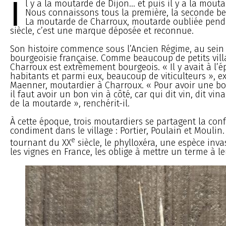
I
l y a la moutarde de Dijon... et puis il y a la mou
Nous connaissons tous la première, la seconde b
La moutarde de Charroux, moutarde oubliée pend
siècle, c’est une marque déposée et reconnue.
Son histoire commence sous l’Ancien Régime, au sein 
bourgeoisie française. Comme beaucoup de petits vill
Charroux est extrêmement bourgeois. « Il y avait à l’
habitants et parmi eux, beaucoup de viticulteurs », ex
Maenner, moutardier à Charroux. « Pour avoir une b
il faut avoir un bon vin à côté, car qui dit vin, dit vin
de la moutarde », renchérit-il.
À cette époque, trois moutardiers se partagent la con
condiment dans le village : Portier, Poulain et Moulin
e
tournant du XX
siècle, le phylloxéra, une espèce inv
les vignes en France, les oblige à mettre un terme à leu