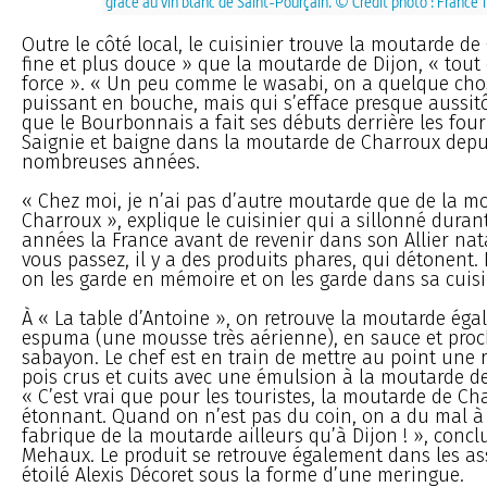
grâce au vin blanc de Saint-Pourçain. © Crédit photo : France T
Outre le côté local, le cuisinier trouve la moutarde d
fine et plus douce » que la moutarde de Dijon, « tout
force ». « Un peu comme le wasabi, on a quelque chos
puissant en bouche, mais qui s’efface presque aussitôt
que le Bourbonnais a fait ses débuts derrière les fou
Saignie et baigne dans la moutarde de Charroux depu
nombreuses années.
« Chez moi, je n’ai pas d’autre moutarde que de la m
Charroux », explique le cuisinier qui a sillonné dura
années la France avant de revenir dans son Allier nat
vous passez, il y a des produits phares, qui détonent.
on les garde en mémoire et on les garde dans sa cuisi
À « La table d’Antoine », on retrouve la moutarde ég
espuma (une mousse très aérienne), en sauce et pro
sabayon. Le chef est en train de mettre au point une r
pois crus et cuits avec une émulsion à la moutarde d
« C’est vrai que pour les touristes, la moutarde de Ch
étonnant. Quand on n’est pas du coin, on a du mal à 
fabrique de la moutarde ailleurs qu’à Dijon ! », concl
Mehaux. Le produit se retrouve également dans les as
étoilé Alexis Décoret sous la forme d’une meringue.