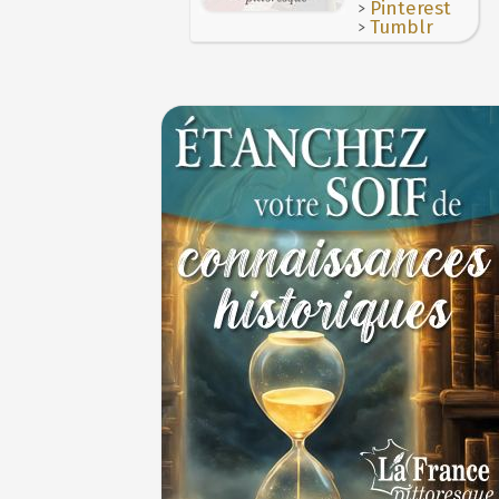
>
Pinterest
Maternités, archéologie de la figure mater
>
Tumblr
JUILLET
Le masque de l'ingérence ou le peuple sou
1ER JUILLET