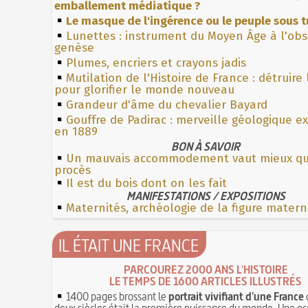
emballement médiatique ?
Le masque de l'ingérence ou le peuple sous t
Lunettes : instrument du Moyen Âge à l'ob
genèse
Plumes, encriers et crayons jadis
Mutilation de l'Histoire de France : détruire
pour glorifier le monde nouveau
Grandeur d'âme du chevalier Bayard
Gouffre de Padirac : merveille géologique e
en 1889
BON À SAVOIR
Un mauvais accommodement vaut mieux qu
procès
Il est du bois dont on les fait
MANIFESTATIONS / EXPOSITIONS
Maternités, archéologie de la figure matern
IL ÉTAIT UNE FRANCE
PARCOUREZ 2000 ANS L'HISTOIRE
LE TEMPS DE 1600 ARTICLES ILLUSTRÉS
1400 pages brossant le
portrait vivifiant d'une France
deux siècles était la première puissance du monde. Une oc