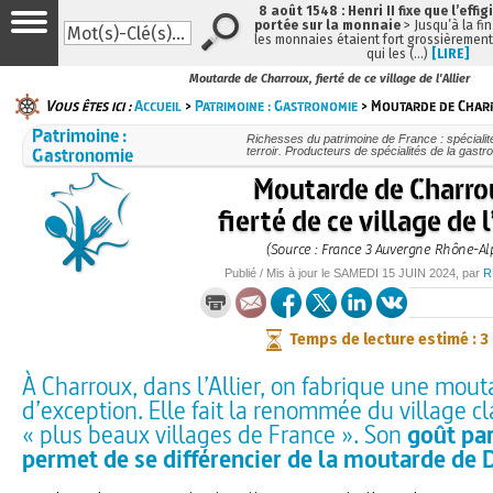
8 août 1548 : Henri II fixe que l’effig
portée sur la monnaie
> Jusqu’à la fin
les monnaies étaient fort grossièrement 
qui les (…)
[LIRE]
Moutarde de Charroux, fierté de ce village de l'Allier
Vous êtes ici :
Accueil
>
Patrimoine : Gastronomie
> Moutarde de Charro
Patrimoine :
Richesses du patrimoine de France : spéciali
Gastronomie
terroir. Producteurs de spécialités de la gast
Moutarde de Charro
fierté de ce village de l
(Source : France 3 Auvergne Rhône-Al
Publié / Mis à jour le
SAMEDI
15 JUIN 2024
, par
R
Temps de lecture estimé : 3
À Charroux, dans l’Allier, on fabrique une mout
d’exception. Elle fait la renommée du village c
« plus beaux villages de France ». Son
goût par
permet de se différencier de la moutarde de D