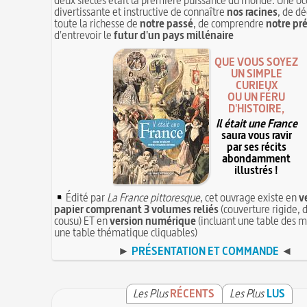
divertissante et instructive de connaître
nos racines
, de dé
toute la richesse de
notre passé
, de comprendre
notre pr
d'entrevoir le
futur d'un pays millénaire
QUE VOUS SOYEZ
UN SIMPLE
CURIEUX
OU UN FÉRU
D'HISTOIRE,
Il était une France
saura vous ravir
par ses récits
abondamment
illustrés !
Édité par
La France pittoresque
, cet ouvrage existe en
v
papier comprenant 3 volumes reliés
(couverture rigide, d
cousu) ET en
version numérique
(incluant une table des m
une table thématique cliquables)
►
PRÉSENTATION ET COMMANDE
◄
Les Plus
RÉCENTS
Les Plus
LUS