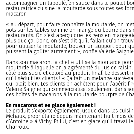
accompagner un taboulé, en sauce dans le poulet bo
restauratrice cuisine la moutarde sous toutes ses fo
macaron !
« Au départ, pour faire connaître la moutarde, on mett
pots sur les tables comme on mange du beurre dans 
restaurants. On s’est aperçu que les gens en mangeai
plus que ça. Donc, on s’est dit qu’il fallait qu’on tro
pour utiliser la moutarde, trouver un support pour qu
puissent la goûter autrement », confie Valérie Saignie
Dans son macaron, la cheffe utilise la moutarde pour
moutarde à laquelle on a agrémenté du jus de raisin.
côté plus sucré et coloré au produit final. Le dessert 
qu’il séduit les clients ! « Ça fait un mélange sucré-sa
qui plaît bien. Les clients en achètent pour l’apéritif 
Valérie Saignie qui commercialise, seulement dans so
des boîtes de macarons à la moutarde pourpre de Cha
En macarons et en glace également !
Le produit s’exporte également jusque dans les cuisi
Mehaux, propriétaire depuis maintenant huit mois de 
d’Antoine » à Vichy. Et lui, c’est en glace qu’il travail
Charroux.