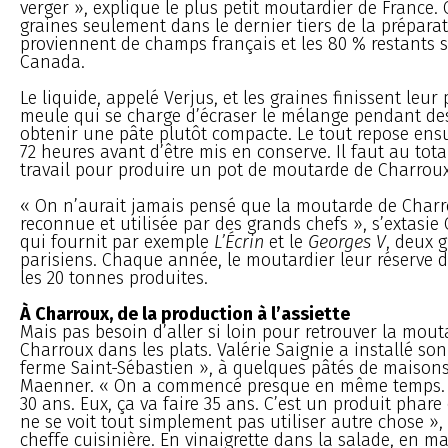
verger », explique le plus petit moutardier de France. 
graines seulement dans le dernier tiers de la prépara
proviennent de champs français et les 80 % restants 
Canada.
Le liquide, appelé Verjus, et les graines finissent leur
meule qui se charge d’écraser le mélange pendant de
obtenir une pâte plutôt compacte. Le tout repose ens
72 heures avant d’être mis en conserve. Il faut au tota
travail pour produire un pot de moutarde de Charroux
« On n’aurait jamais pensé que la moutarde de Charr
reconnue et utilisée par des grands chefs », s’extasie
qui fournit par exemple
L’Écrin
et le
Georges V
, deux 
parisiens. Chaque année, le moutardier leur réserve 
les 20 tonnes produites.
À Charroux, de la production à l’assiette
Mais pas besoin d’aller si loin pour retrouver la mout
Charroux dans les plats. Valérie Saignie a installé son
ferme Saint-Sébastien », à quelques pâtés de maisons 
Maenner. « On a commencé presque en même temps. M
30 ans. Eux, ça va faire 35 ans. C’est un produit phare 
ne se voit tout simplement pas utiliser autre chose »,
cheffe cuisinière. En vinaigrette dans la salade, en 