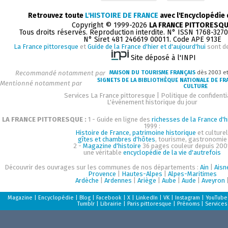
Retrouvez toute
L'HISTOIRE DE FRANCE
avec l'Encyclopédie
Copyright © 1999-2026
LA FRANCE PITTORESQ
Tous droits réservés. Reproduction interdite. N° ISSN 1768-327
N° Siret 481 246619 00011. Code APE 913E
La France pittoresque
et
Guide de la France d'hier et d'aujourd'hui
sont d
Site déposé à l'INPI
Recommandé notamment par
MAISON DU TOURISME FRANÇAIS
dès 2003 e
SIGNETS DE LA BIBLIOTHÈQUE NATIONALE DE FR
Mentionné notamment par
CULTURE
Services La France pittoresque
|
Politique de confidenti
L'événement historique du jour
LA FRANCE PITTORESQUE :
1 - Guide en ligne des
richesses de la France d'h
1999 :
Histoire de France, patrimoine historique
et culturel
gîtes et chambres d'hôtes
, tourisme, gastronomie
2 -
Magazine d'histoire
36 pages couleur depuis 200
une véritable
encyclopédie de la vie d'autrefois
Découvrir des ouvrages sur les communes de nos départements :
Ain
|
Aisn
Provence
|
Hautes-Alpes
|
Alpes-Maritimes
Ardèche
|
Ardennes
|
Ariège
|
Aube
|
Aude
|
Aveyron
Magazine
|
Encyclopédie
|
Blog
|
Facebook
|
X
|
LinkedIn
|
VK
|
Instagram
|
YouTube
Tumblr
|
Librairie
|
Paris pittoresque
|
Prénoms
|
Services