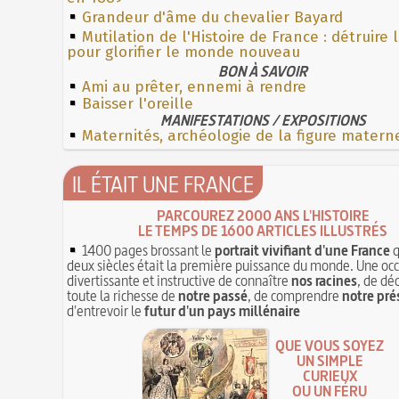
Grandeur d'âme du chevalier Bayard
Mutilation de l'Histoire de France : détruire 
pour glorifier le monde nouveau
BON À SAVOIR
Ami au prêter, ennemi à rendre
Baisser l'oreille
MANIFESTATIONS / EXPOSITIONS
Maternités, archéologie de la figure matern
IL ÉTAIT UNE FRANCE
PARCOUREZ 2000 ANS L'HISTOIRE
LE TEMPS DE 1600 ARTICLES ILLUSTRÉS
1400 pages brossant le
portrait vivifiant d'une France
q
deux siècles était la première puissance du monde. Une oc
divertissante et instructive de connaître
nos racines
, de dé
toute la richesse de
notre passé
, de comprendre
notre pré
d'entrevoir le
futur d'un pays millénaire
QUE VOUS SOYEZ
UN SIMPLE
CURIEUX
OU UN FÉRU