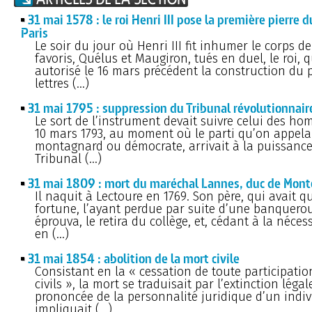
31 mai 1578 : le roi Henri III pose la première pierre
Paris
Le soir du jour où Henri III fit inhumer le corps d
favoris, Quélus et Maugiron, tués en duel, le roi, q
autorisé le 16 mars précédent la construction du 
lettres (…)
31 mai 1795 : suppression du Tribunal révolutionnair
Le sort de l’instrument devait suivre celui des ho
10 mars 1793, au moment où le parti qu’on appelai
montagnard ou démocrate, arrivait à la puissance,
Tribunal (…)
31 mai 1809 : mort du maréchal Lannes, duc de Mont
Il naquit à Lectoure en 1769. Son père, qui avait 
fortune, l’ayant perdue par suite d’une banquerou
éprouva, le retira du collège, et, cédant à la nécess
en (…)
31 mai 1854 : abolition de la mort civile
Consistant en la « cessation de toute participatio
civils », la mort se traduisait par l’extinction léga
prononcée de la personnalité juridique d’un indiv
impliquait (…)