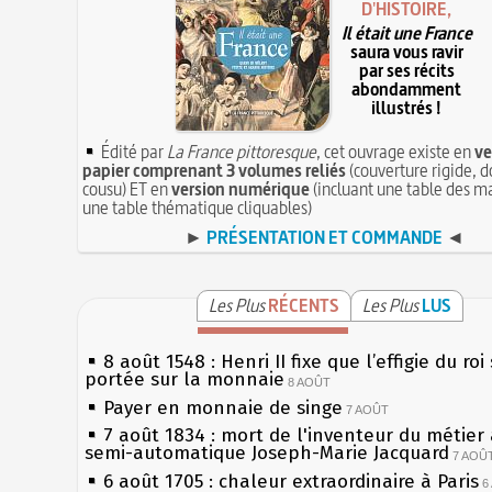
D'HISTOIRE,
Il était une France
saura vous ravir
par ses récits
abondamment
illustrés !
Édité par
La France pittoresque
, cet ouvrage existe en
ve
papier comprenant 3 volumes reliés
(couverture rigide, d
cousu) ET en
version numérique
(incluant une table des ma
une table thématique cliquables)
►
PRÉSENTATION ET COMMANDE
◄
Les Plus
RÉCENTS
Les Plus
LUS
8 août 1548 : Henri II fixe que l’effigie du roi
portée sur la monnaie
8 AOÛT
Payer en monnaie de singe
7 AOÛT
7 août 1834 : mort de l'inventeur du métier 
semi-automatique Joseph-Marie Jacquard
7 AOÛ
6 août 1705 : chaleur extraordinaire à Paris
6