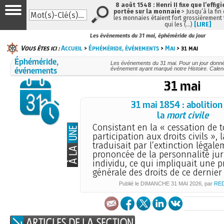
8 août 1548 : Henri II fixe que l’effig
portée sur la monnaie
> Jusqu’à la fin 
les monnaies étaient fort grossièrement t
qui les (…)
[LIRE]
Les événements du 31 mai, éphéméride du jour
Vous êtes ici :
Accueil
>
Éphéméride, événements
>
Mai
> 31 mai
Éphéméride,
Les événements du 31 mai. Pour un jour donn
événements
événement ayant marqué notre Histoire. Calend
31 mai
31 mai 1854 : abolition
la
mort civile
Consistant en la « cessation de 
participation aux droits civils », 
traduisait par l’extinction légal
prononcée de la personnalité jur
individu, ce qui impliquait une p
générale des droits de ce dernier
Publié le
DIMANCHE
31 MAI 2026
, par
RE