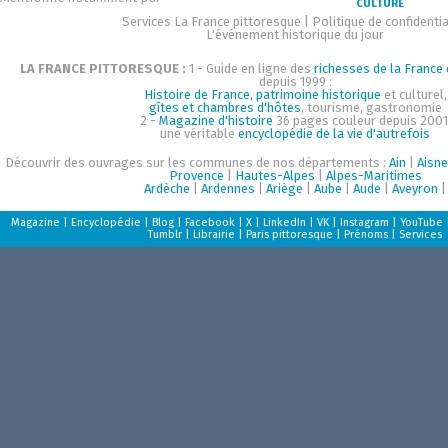
CULTURE
Services La France pittoresque
|
Politique de confidentia
L'événement historique du jour
LA FRANCE PITTORESQUE :
1 - Guide en ligne des
richesses de la France d
depuis 1999 :
Histoire de France, patrimoine historique
et culturel,
gîtes et chambres d'hôtes
, tourisme, gastronomie
2 -
Magazine d'histoire
36 pages couleur depuis 2001
une véritable
encyclopédie de la vie d'autrefois
Découvrir des ouvrages sur les communes de nos départements :
Ain
|
Aisne
Provence
|
Hautes-Alpes
|
Alpes-Maritimes
Ardèche
|
Ardennes
|
Ariège
|
Aube
|
Aude
|
Aveyron
|
Magazine
|
Encyclopédie
|
Blog
|
Facebook
|
X
|
LinkedIn
|
VK
|
Instagram
|
YouTube
Tumblr
|
Librairie
|
Paris pittoresque
|
Prénoms
|
Services