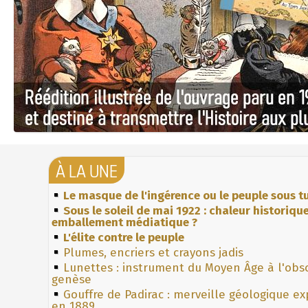
À LA UNE
Le masque de l'ingérence ou le peuple sous tu
Sous le soleil de mai 1922 : chaleur historiqu
emballement médiatique ?
L'élite contre le peuple
Plumes, encriers et crayons jadis
Lunettes : instrument du Moyen Âge à l'obs
genèse
Gouffre de Padirac : merveille géologique e
en 1889