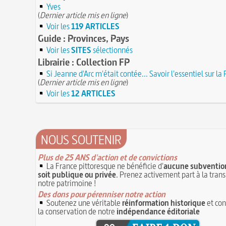
JUILLET
Yves
Poisson d'avril (Origine du)
(
Dernier article mis en ligne
)
7 juillet 1784 : mort de Louis Anseaume, l'u
Mentchikoff de Chartres : le bonbon et son 
pères de l'opéra-comique
Voir les
119 ARTICLES
7 JUILLET
On a souvent besoin d'un plus petit que soi
Guide : Provinces, Pays
6 juillet 1819 : décès de Sophie Blanchard, 
Avoir la tête près du bonnet
femme aéronaute professionnelle
6 JUILLET
Voir les
SITES
sélectionnés
Bûche de Noël (Origine et histoire de la)
5 juillet 1857 : mort de Barthélemy Thimonni
Librairie : Collection FP
28 juillet 1794 : supplice de Robespierre et
inventeur de la machine à coudre
5 JUILLET
Si Jeanne d'Arc m'était contée... Savoir l'essentiel sur la
partie de ses complices
Maison Blanqui : restauration d'horloges et
(
Dernier article mis en ligne
)
16 octobre 1793 : exécution de la reine Mari
pendules anciennes (Moselle)
4 JUILLET
Voir les
12 ARTICLES
Antoinette
4 juillet 1465 : ordonnance imposant la pré
Hâtez-vous lentement
lanternes dans les rues
4 JUILLET
Troisième République (1870-1940)
Voir la lune à gauche
3 JUILLET
Vatel, « perdu d'honneur », se suicide lors d
3 juillet 987 : Hugues Capet est couronné et
NOUS SOUTENIR
donné en 1671 par le prince de Condé à Louis
des Francs à Noyon
3 JUILLET
Maternités, archéologie de la figure matern
Plus de 25 ANS d'action et de convictions
JUILLET
La France pittoresque ne bénéficie d'
aucune subvention
soit publique ou privée
. Prenez activement part à la tran
Le masque de l'ingérence ou le peuple sous
notre patrimoine !
1ER JUILLET
Des dons pour pérenniser notre action
Soutenez une véritable
réinformation historique
et con
la conservation de notre
indépendance éditoriale