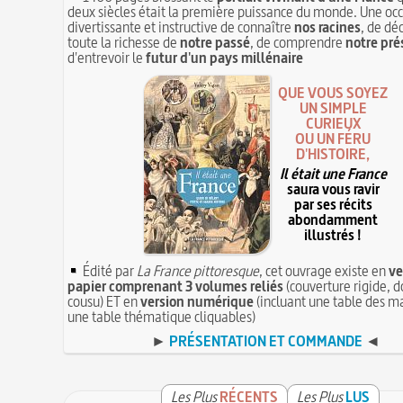
deux siècles était la première puissance du monde. Une oc
divertissante et instructive de connaître
nos racines
, de dé
toute la richesse de
notre passé
, de comprendre
notre pré
d'entrevoir le
futur d'un pays millénaire
QUE VOUS SOYEZ
UN SIMPLE
CURIEUX
OU UN FÉRU
D'HISTOIRE,
Il était une France
saura vous ravir
par ses récits
abondamment
illustrés !
Édité par
La France pittoresque
, cet ouvrage existe en
ve
papier comprenant 3 volumes reliés
(couverture rigide, d
cousu) ET en
version numérique
(incluant une table des ma
une table thématique cliquables)
►
PRÉSENTATION ET COMMANDE
◄
Les Plus
RÉCENTS
Les Plus
LUS