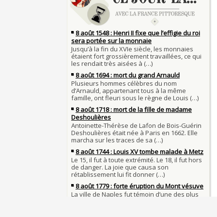
du roi Henri IV
28 juillet 1794 : supplice de Robespierre et
Pierre qui roule n'amasse pas mousse
partie de ses complices
28 JUILLET
Qui aime bien châtie bien
27 juillet 1214 : bataille de Bouvines et vict
Tout vient à point à qui sait attendre
Français sur l'empereur Otton IV allié des Ang
François II (né le 19 janvier 1544, mort le 5
JUILLET
1560)
26 juillet 1340 : bataille de Saint-Omer, pre
Langue française : son origine et son évolut
bataille terrestre de la guerre de Cent Ans
26 
depuis le temps des Gaulois
25 juillet 1909 : première traversée de la M
Bienheureux sont les pauvres d'esprit
aéroplane, réalisée par Louis Blériot
25 JUILLET
Clovis Ier (né en 466, mort le 27 novembre 5
24 juillet 1534 : Jacques Cartier prend poss
Voltaire (Quand) justifiait l'esclavage et affi
Canada au nom du roi de France
24 JUILLET
racisme bon teint
23 juillet 1692 : mort de l'historien et gram
À chaque jour suffit sa peine
Gilles Ménage
23 JUILLET
Samedi 7 avril 1498 : Charles VIII meurt aprè
22 juillet 1894 : épreuve finale de la premiè
heurté un linteau
compétition automobile de l'histoire
22 JUILLET
Procès des Fleurs du Mal : condamnation et
21 juillet 1798 : marche des Français au Cair
de Charles Baudelaire en 1857
bataille des Pyramides
20 JUILLET
Mort de Roland à Roncevaux en 778 : entre 
Robert II le Pieux ou le Sage ou le Dévot (n
et légende
mort le 20 juillet 1031)
20 JUILLET
C'est le pot de terre contre le pot de fer
19 juillet 1900 : mise en service du Métropol
L'habit ne fait pas le moine
Paris
19 JUILLET