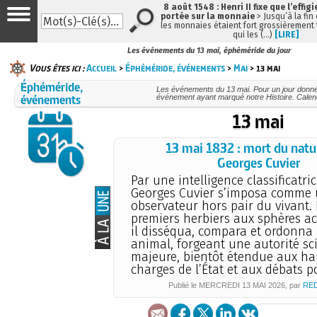
8 août 1548 : Henri II fixe que l’effig
portée sur la monnaie
> Jusqu’à la fin 
les monnaies étaient fort grossièrement t
qui les (…)
[LIRE]
Les événements du 13 mai, éphéméride du jour
Vous êtes ici :
Accueil
>
Éphéméride, événements
>
Mai
> 13 mai
Éphéméride,
Les événements du 13 mai. Pour un jour donn
événements
événement ayant marqué notre Histoire. Calend
13 mai
13 mai 1832 : mort du natu
Georges Cuvier
Par une intelligence classificatri
Georges Cuvier s’imposa comme
observateur hors pair du vivant.
premiers herbiers aux sphères a
il disséqua, compara et ordonna 
animal, forgeant une autorité sc
majeure, bientôt étendue aux ha
charges de l’État et aux débats po
Publié le
MERCREDI
13 MAI 2026
, par
RE