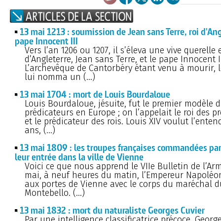
13 mai 1213 : soumission de Jean sans Terre, roi d'Ang
pape Innocent III
Vers l’an 1206 ou 1207, il s’éleva une vive querelle e
d’Angleterre, Jean sans Terre, et le pape Innocent II
L’archevêque de Cantorbéry étant venu à mourir, l
lui nomma un (…)
13 mai 1704 : mort de Louis Bourdaloue
Louis Bourdaloue, jésuite, fut le premier modèle 
prédicateurs en Europe ; on l’appelait le roi des p
et le prédicateur des rois. Louis XIV voulut l’enten
ans, (…)
13 mai 1809 : les troupes françaises commandées pa
leur entrée dans la ville de Vienne
Voici ce que nous apprend le VIIe Bulletin de l’Arm
mai, à neuf heures du matin, l’Empereur Napoléo
aux portes de Vienne avec le corps du maréchal d
Montebello. (…)
13 mai 1832 : mort du naturaliste Georges Cuvier
Par une intelligence classificatrice précoce, Georg