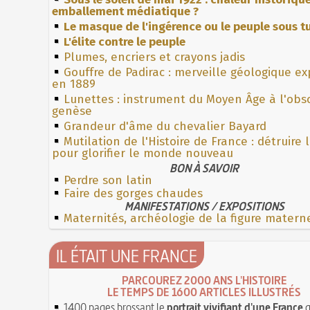
emballement médiatique ?
Le masque de l'ingérence ou le peuple sous tu
L'élite contre le peuple
Plumes, encriers et crayons jadis
Gouffre de Padirac : merveille géologique e
en 1889
Lunettes : instrument du Moyen Âge à l'obs
genèse
Grandeur d'âme du chevalier Bayard
Mutilation de l'Histoire de France : détruire 
pour glorifier le monde nouveau
BON À SAVOIR
Perdre son latin
Faire des gorges chaudes
MANIFESTATIONS / EXPOSITIONS
Maternités, archéologie de la figure matern
IL ÉTAIT UNE FRANCE
PARCOUREZ 2000 ANS L'HISTOIRE
LE TEMPS DE 1600 ARTICLES ILLUSTRÉS
1400 pages brossant le
portrait vivifiant d'une France
q