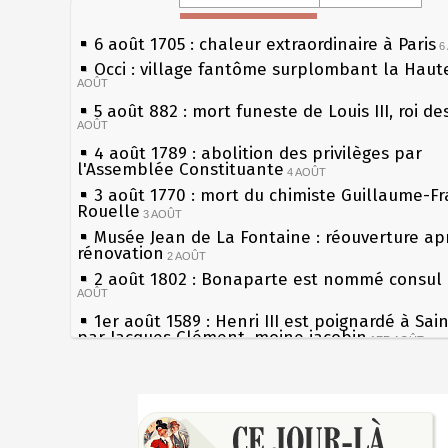
6 août 1705 : chaleur extraordinaire à Paris
6
Occi : village fantôme surplombant la Haut
AOÛT
5 août 882 : mort funeste de Louis III, roi de
AOÛT
4 août 1789 : abolition des privilèges par
l'Assemblée Constituante
4 AOÛT
3 août 1770 : mort du chimiste Guillaume-Fr
Rouelle
3 AOÛT
Musée Jean de La Fontaine : réouverture ap
rénovation
2 AOÛT
2 août 1802 : Bonaparte est nommé consul 
AOÛT
1er août 1589 : Henri III est poignardé à Sai
par Jacques Clément, moine jacobin
1ER AOÛT
31 juillet 1899 : décret instaurant les mouge
boîtes aux lettres en fonte de Léon Mougeot
3
Sécheresses (Grandes), étés caniculaires à t
30 juillet 1918 : mort d'Auguste Poulain, fo
les siècles
Chocolat Poulain
30 JUILLET
27 mai 1610 : supplice de François Ravaillac,
29 juillet 1881 : loi sur la liberté de la press