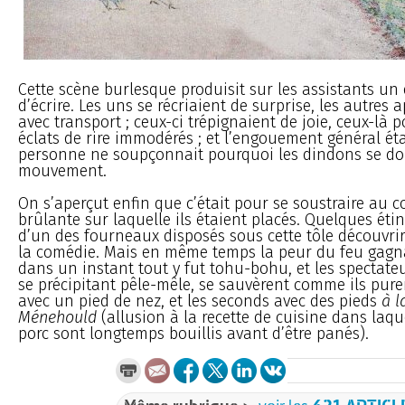
Cette scène burlesque produisit sur les assistants un ef
d’écrire. Les uns se récriaient de surprise, les autres
avec transport ; ceux-ci trépignaient de joie, ceux-là 
éclats de rire immodérés ; et l’engouement général éta
personne ne soupçonnait pourquoi les dindons se do
mouvement.
On s’aperçut enfin que c’était pour se soustraire au c
brûlante sur laquelle ils étaient placés. Quelques éti
d’un des fourneaux disposés sous cette tôle découvrir
la comédie. Mais en même temps la peur du feu gagna
dans un instant tout y fut tohu-bohu, et les spectateu
se précipitant pêle-mêle, se sauvèrent comme ils pure
avec un pied de nez, et les seconds avec des pieds
à l
Ménehould
(allusion à la recette de cuisine dans laqu
porc sont longtemps bouillis avant d’être panés).