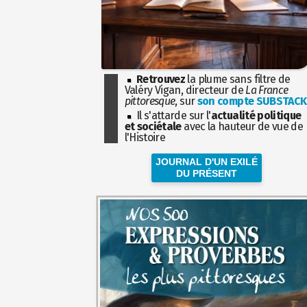
Retrouvez
la plume sans filtre de
Valéry Vigan, directeur de
La France
pittoresque
, sur
son compte SUBSTACK
Il s'attarde sur l'
actualité politique
et sociétale
avec la hauteur de vue de
l'Histoire
JOURNAL D'UN EXILÉ
DU PRÉSENT