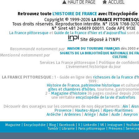
Retrouvez toute
L'HISTOIRE DE FRANCE
avec l'Encyclopédie
Copyright © 1999-2026
LA FRANCE PITTORESQ
Tous droits réservés. Reproduction interdite. N° ISSN 1768-327
N° Siret 481 246619 00011. Code APE 913E
La France pittoresque
et
Guide de la France d'hier et d'aujourd'hui
sont d
Site déposé à l'INPI
Recommandé notamment par
MAISON DU TOURISME FRANÇAIS
dès 2003 e
SIGNETS DE LA BIBLIOTHÈQUE NATIONALE DE F
Mentionné notamment par
CULTURE
Services La France pittoresque
|
Politique de confidenti
L'événement historique du jour
LA FRANCE PITTORESQUE :
1 - Guide en ligne des
richesses de la France d'h
1999 :
Histoire de France, patrimoine historique
et culturel
gîtes et chambres d'hôtes
, tourisme, gastronomie
2 -
Magazine d'histoire
36 pages couleur depuis 200
une véritable
encyclopédie de la vie d'autrefois
Découvrir des ouvrages sur les communes de nos départements :
Ain
|
Aisn
Provence
|
Hautes-Alpes
|
Alpes-Maritimes
Ardèche
|
Ardennes
|
Ariège
|
Aube
|
Aude
|
Aveyron
Magazine
|
Encyclopédie
|
Blog
|
Facebook
|
X
|
LinkedIn
|
VK
|
Instagram
|
YouTub
Tumblr
|
Librairie
|
Paris pittoresque
|
Prénoms
|
Services