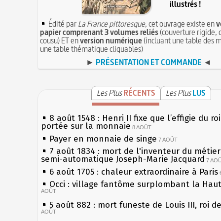
illustrés !
Édité par
La France pittoresque
, cet ouvrage existe en
v
papier comprenant 3 volumes reliés
(couverture rigide, 
cousu) ET en
version numérique
(incluant une table des m
une table thématique cliquables)
►
PRÉSENTATION ET COMMANDE
◄
Les Plus
RÉCENTS
Les Plus
LUS
8 août 1548 : Henri II fixe que l’effigie du ro
portée sur la monnaie
8 AOÛT
Payer en monnaie de singe
7 AOÛT
7 août 1834 : mort de l'inventeur du métier 
semi-automatique Joseph-Marie Jacquard
7 AO
6 août 1705 : chaleur extraordinaire à Paris
Occi : village fantôme surplombant la Hau
AOÛT
5 août 882 : mort funeste de Louis III, roi d
AOÛT