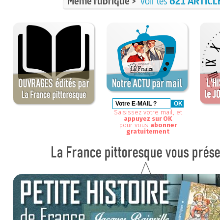
Même rubrique >
voir les
621 ARTICL
Saisissez votre mail, et
appuyez sur OK
pour vous
abonner
gratuitement