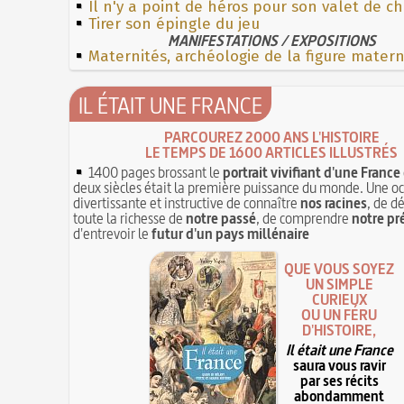
Il n'y a point de héros pour son valet de 
Tirer son épingle du jeu
MANIFESTATIONS / EXPOSITIONS
Maternités, archéologie de la figure mater
IL ÉTAIT UNE FRANCE
PARCOUREZ 2000 ANS L'HISTOIRE
LE TEMPS DE 1600 ARTICLES ILLUSTRÉS
1400 pages brossant le
portrait vivifiant d'une France
deux siècles était la première puissance du monde. Une o
divertissante et instructive de connaître
nos racines
, de d
toute la richesse de
notre passé
, de comprendre
notre pr
d'entrevoir le
futur d'un pays millénaire
QUE VOUS SOYEZ
UN SIMPLE
CURIEUX
OU UN FÉRU
D'HISTOIRE,
Il était une France
saura vous ravir
par ses récits
abondamment