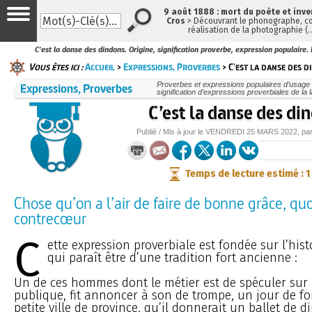
9 août 1888 : mort du poète et inv
Cros
> Découvrant le phonographe, co
réalisation de la photographie (
C'est la danse des dindons. Origine, signification proverbe, expression populaire. 
Vous êtes ici :
Accueil
>
Expressions, Proverbes
> C'est la danse des 
Expressions, Proverbes
Proverbes et expressions populaires d’usage c
signification d’expressions proverbiales de la
C’est la danse des di
Publié / Mis à jour le
VENDREDI
25 MARS 2022
, pa
Temps de lecture estimé : 1
Chose qu’on a l’air de faire de bonne grâce, quo
contrecœur
C
ette expression proverbiale est fondée sur l’hist
qui paraît être d’une tradition fort ancienne :
Un de ces hommes dont le métier est de spéculer sur l
publique, fit annoncer à son de trompe, un jour de fo
petite ville de province, qu’il donnerait un ballet de d