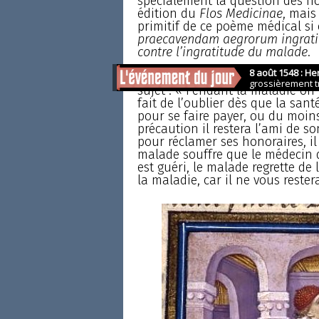
spécialement la question des ho
édition du
Flos Medicinae
, mais
primitif de ce poème médical si 
praecavendam aegrorum ingrat
contre l’ingratitude du malade
.
Voici la traduction de ceux qui,
sujet : « Pendant la maladie on
fait de l’oublier dès que la san
pour se faire payer, ou du moin
précaution il restera l’ami de so
pour réclamer ses honoraires, i
malade souffre que le médecin do
est guéri, le malade regrette de
la maladie, car il ne vous rester