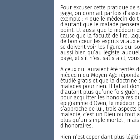
Pour excuser cette pratique de 
gage, on donnait parfois d’asse
exemple : « que le médecin doit
d’autant que le malade pensera 
point. Et aussi que le médecin e
cause que la faculté de lire, la
de bon cœur les esprits vitaux e
se doivent voir les figures qui s
aussi bien qu’au légiste, auquel 
payé, et s’il n’est satisfaict, vous
A ceux qui auraient été tentés d
médecin du Moyen Age répondait 
étudié gratis et que la doctrine 
malades pour rien. Il fallait donc,
d’autant plus qu’une fois guéri, 
pour acquitter les honoraires d
épigramme d’Oven, le médecin p
s’approche de lui, trois aspects 
maladie, c’est un Dieu ou tout a
plus qu’un simple mortel ; mais 
d’honoraires.
Rien n’est cependant plus légiti