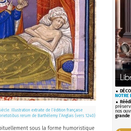
DÉCO
NOTRE L
Rééd
préserva
iècle. Illustration extraite de l’édition française
nos ouv
grande 
prietatibus rerum
de Barthélemy l’Anglais (vers 1240)
bituellement sous la forme humoristique