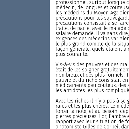
professionnel, surtout lorsque c
médecin, de longues et coûteus
les médecins du Moyen Age aient
précautions pour les sauvegarde
précautions consistait à se fair
traité, de pacte, avec le malade 
salaire demandé. Il va sans dire, 
exigences des médecins variaient
le plus grand compte de la situa
façon générale, quels étaient à 
plus courante.
Vis-à-vis des pauvres et des ma
était de les soigner gratuitemen
nombreux et des plus formels. T
pauvre et du riche consistait e
médicaments peu coûteux, des s
les antidotes les plus compliqué
Avec les riches il n’y a pas à se
rares et les plus chères. Le méd
forcer la note, et au besoin, dé
pierres précieuses, l’or, l’ambr
rapport avec leur situation de 
anatomiste Gilles de Corbeil d