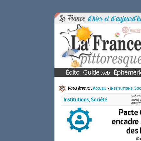
Édito
Guide
Éphéméri
web
Vous êtes ici :
Accueil
>
Institutions, Soc
Vie en
Institutions, Société
admini
ancêt
Pacte 
encadre 
des 
(D