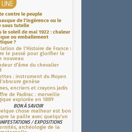
A UNE
ite contre le peuple
asque de l'ingérence ou le
 sous tutelle
 le soleil de mai 1922 : chaleur
rique ou emballement
tique ?
lation de l'Histoire de France :
re le passé pour glorifier le
 nouveau
ndeur d'âme du chevalier
d
ettes : instrument du Moyen
l'obscure genèse
es, encriers et crayons jadis
fre de Padirac : merveille
gique explorée en 1889
BON À SAVOIR
uelque chose malheur est bon
pre la paille avec quelqu'un
NIFESTATIONS / EXPOSITIONS
rnités, archéologie de la