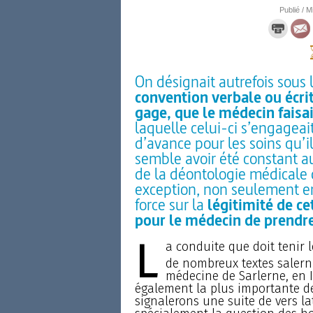
Publié / M
On désignait autrefois sous
convention verbale ou écri
gage, que le médecin faisa
laquelle celui-ci s’engageait
d’avance pour les soins qu’il
semble avoir été constant a
de la déontologie médicale d
exception, non seulement en
force sur la
légitimité de cet
pour le médecin de prendre
L
a conduite que doit tenir l
de nombreux textes salerni
médecine de Sarlerne, en It
également la plus importante de
signalerons une suite de vers l