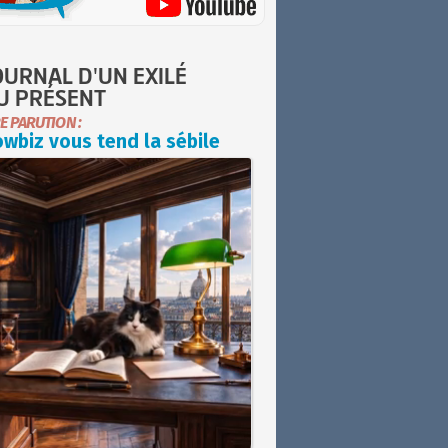
OURNAL D'UN EXILÉ
U PRÉSENT
E PARUTION :
wbiz vous tend la sébile