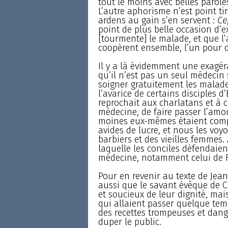
tout le moins avec belles parole
L’autre aphorisme n’est point ti
ardens au gain s’en servent :
Ce
point de plus belle occasion d’e
[tourmente] le malade, et que l
coopèrent ensemble, l’un pour d
Il y a là évidemment une exagér
qu’il n’est pas un seul médeci
soigner gratuitement les malades
l’avarice de certains disciples d
reprochait aux charlatans et à c
médecine, de faire passer l’amou
moines eux-mêmes étaient comp
avides de lucre, et nous les voyo
barbiers et des vieilles femmes.
laquelle les conciles défendaien
médecine, notamment celui de R
Pour en revenir au texte de Jea
aussi que le savant évêque de 
et soucieux de leur dignité, ma
qui allaient passer quelque tem
des recettes trompeuses et dang
duper le public.