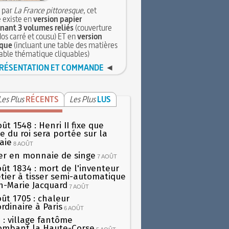
 par
La France pittoresque
, cet
 existe en
version papier
ant 3 volumes reliés
(couverture
dos carré et cousu) ET en
version
que
(incluant une table des matières
table thématique cliquables)
RÉSENTATION ET COMMANDE
◄
Les Plus
RÉCENTS
Les Plus
LUS
ût 1548 : Henri II fixe que
gie du roi sera portée sur la
aie
8 AOÛT
er en monnaie de singe
7 AOÛT
oût 1834 : mort de l'inventeur
tier à tisser semi-automatique
h-Marie Jacquard
7 AOÛT
oût 1705 : chaleur
rdinaire à Paris
6 AOÛT
 : village fantôme
ombant la Haute-Corse