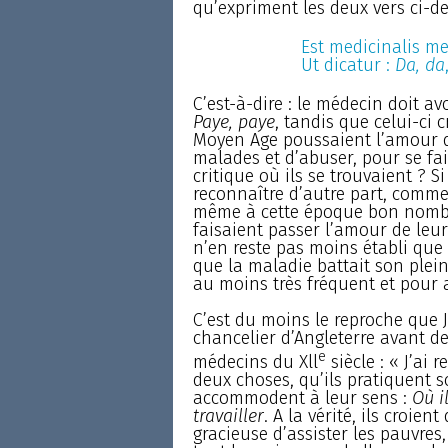
qu’expriment les deux vers ci-de
Est medicinalis me
Ut dicatur :
Da, da
C’est-à-dire : le médecin doit a
Paye, paye
, tandis que celui-ci c
Moyen Age poussaient l’amour du
malades et d’abuser, pour se fai
critique où ils se trouvaient ? Si
reconnaître d’autre part, comme 
même à cette époque bon nombr
faisaient passer l’amour de leur
n’en reste pas moins établi que
que la maladie battait son plei
au moins très fréquent et pour a
C’est du moins le reproche que 
chancelier d’Angleterre avant de
e
médecins du Xll
siècle : « J’ai 
deux choses, qu’ils pratiquent so
accommodent à leur sens :
Où i
travailler
. A la vérité, ils croie
gracieuse d’assister les pauvres,