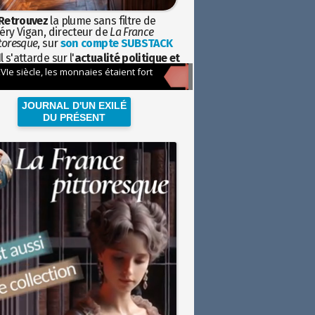
Retrouvez
la plume sans filtre de
éry Vigan, directeur de
La France
toresque
, sur
son compte SUBSTACK
l s'attarde sur l'
actualité politique et
ciétale
avec la hauteur de vue de
istoire
JOURNAL D'UN EXILÉ
DU PRÉSENT