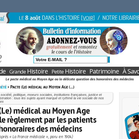
8 août
DANS L'HISTOIRE
/ NOTRE LIBRAIRI
LE
[VOIR]
de
Histoire
Histoire
Patrimoine
À Savo
Grande
Petite
Le pacte médical au Moyen Age ou la délicate question des honoraires des médecins
iété
> Pacte (Le) médical au Moyen Age (…)
 société, politique, moeurs sociales, institutions françaises, justice et
stration : tous les sujets ayant marqué et rythmé la vie sociale de nos
res
(Le) médical au Moyen Age
le règlement par les patients
honoraires des médecins
’après « La France médicale », paru en 1904)