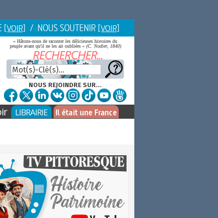
E
/ NOUS SOUTENIR
[VOIR]
[VOIR]
« Hâtons-nous de raconter les délicieuses histoires du
peuple avant qu'il ne les ait oubliées »
(C. Nodier, 1840)
NOUS REJOINDRE SUR...
ir
LIBRAIRIE
Il était une France