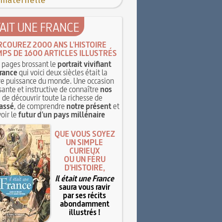
 maternelle
TAIT UNE FRANCE
RCOUREZ 2000 ANS L'HISTOIRE
MPS DE 1600 ARTICLES ILLUSTRÉS
pages brossant le
portrait vivifiant
rance
qui voici deux siècles était la
e puissance du monde. Une occasion
sante et instructive de connaître
nos
, de découvrir toute la richesse de
assé
, de comprendre
notre présent
et
oir le
futur d'un pays millénaire
QUE VOUS SOYEZ
UN SIMPLE
CURIEUX
OU UN FÉRU
D'HISTOIRE,
Il était une France
saura vous ravir
par ses récits
abondamment
illustrés !