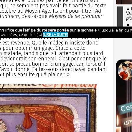
noraires et publiés par De Renzi dans son
 qui ne semblent pas avoir fait partie du texte
célèbre au Moyen Age. Ils ont pour titre :
Ad
Val
itudinem
, c’est-à-dire
Moyens de se prémunir
pit
I
so
 dans leur naïve crudité, se rapportent à notre
l'H
 promet l’univers au médecin, mais on a vite
té est revenue. Que le médecin insiste donc
s pour obtenir un gage. Grâce à cette
n malade, tandis que, s’il attendait plus tard
l deviendrait son ennemi. C’est pendant que le
it se précautionner d’un gage, car, lorsqu’il
 l’avoir donné. Faites-vous donc payer pendant
ait plus ensuite qu’à plaider. »