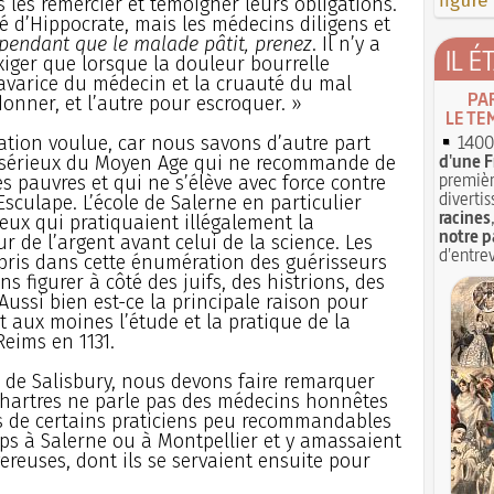
figure
s les remercier et témoigner leurs obligations.
ré d’Hippocrate, mais les médecins diligens et
pendant que le malade pâtit, prenez
. Il n’y a
IL É
xiger que lorsque la douleur bourrelle
’avarice du médecin et la cruauté du mal
PA
onner, et l’autre pour escroquer. »
LE TE
1400 
ation voulue, car nous savons d’autre part
d'une F
n sérieux du Moyen Age qui ne recommande de
premièr
 pauvres et qui ne s’élève avec force contre
divertis
’Esculape. L’école de Salerne en particulier
racines
eux qui pratiquaient illégalement la
notre p
r de l’argent avant celui de la science. Les
d'entrev
ris dans cette énumération des guérisseurs
ns figurer à côté des juifs, des histrions, des
 Aussi bien est-ce la principale raison pour
t aux moines l’étude et la pratique de la
eims en 1131.
n de Salisbury, nous devons faire remarquer
Chartres ne parle pas des médecins honnêtes
is de certains praticiens peu recommandables
ps à Salerne ou à Montpellier et y amassaient
ereuses, dont ils se servaient ensuite pour