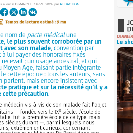
is à jour le
DIMANCHE
7 AVRIL 2024
, par
REDACTION
J
Temps de lecture estimé : 9 mn
D
 le nom de
pacte médical
une
DERNIÈR
te, le plus souvent corroborée par un
Le sho
it avec son malade
, convention par
 à lui payer des honoraires fixés
 recevait ; un usage ancestral, et qui
u Moyen Age, faisant partie intégrante
e cette époque : tous les auteurs, sans
 parlent, mais encore insistent avec
te pratique et sur la nécessité qu’il y a
 cette précaution
.
e médecin vis-à-vis de son malade fait l’objet
e
tains — fondée vers le IX
siècle, l’école de
alie, fut la première école de ce type, mais
s siècles durant —, parmi lesquels nous
atins, extrêmement curieux, concernant