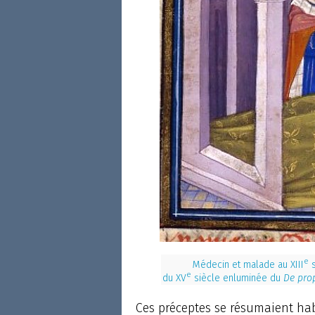
e
Médecin et malade au XIII
s
e
du XV
siècle enluminée du
De pro
Ces préceptes se résumaient ha