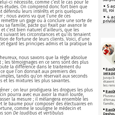
elui-ci nécessite, comme c’est le cas pour le
5 a
es études. On comprend donc fort bien que
III, r
 défendu leurs intérêts et pris quelques
r ; nous avons vu que l’une de ces
4 a
e remettre un gage ou à conclure une sorte de
privi
ou sa famille, pacte qui fixait par avance le
Const
et c’est bien naturel d’ailleurs, que les
3 a
 suivant les circonstances et qu’ils tenaient
Guill
Séc
tion de fortune de leurs clients. Voici, d’une
canicu
Mus
cet égard les principes admis et la pratique la
réouv
27 
Ravail
2 a
lheureux, nous savons que la règle absolue
nommé
Pie
t ; les témoignages en ce sens sont des plus
mous
1er 
oute la différence dans le traitement du
poign
Qui
n ce que l’on donnait aux premiers des
Cléme
Tout
imples, tandis qu’on réservait aux seconds
atten
31 j
s et les mixtures les plus savantes.
les m
Fran
en fo
mort 
 gêner ; on leur prodiguera les drogues les plus
ecin pourra avec eux avoir la main lourde,
30 j
Lan
passer la mesure ; il mélangera ensemble les
Poula
son é
Poula
e et le baume pour composer des électuaires en
Gaulo
fortune, comme le souligne le médecin et
Bie
29 j
ans son
De laudibus et vertibulus
d'espr
la pr