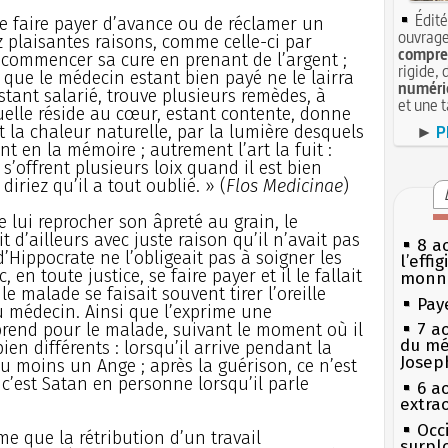
Édité
se faire payer d’avance ou de réclamer un
ouvrage
z plaisantes raisons, comme celle-ci par
compren
 commencer sa cure en prenant de l’argent ;
rigide, 
que le médecin estant bien payé ne le lairra
numéri
stant salarié, trouve plusieurs remèdes, à
et une 
quelle réside au cœur, estant contente, donne
t la chaleur naturelle, par la lumière desquels
►
P
ont en la mémoire ; autrement l’art la fuit :
s’offrent plusieurs loix quand il est bien
 diriez qu’il a tout oublié. » (
Flos Medicinae
)
e lui reprocher son âpreté au grain, le
d’ailleurs avec juste raison qu’il n’avait pas
8 ao
d’Hippocrate ne l’obligeait pas à soigner les
l’effi
 en toute justice, se faire payer et il le fallait
monn
le malade se faisait souvent tirer l’oreille
Pay
u médecin. Ainsi que l’exprime une
rend pour le malade, suivant le moment où il
7 a
du mé
bien différents : lorsqu’il arrive pendant la
Josep
u moins un Ange ; après la guérison, ce n’est
c’est Satan en personne lorsqu’il parle
6 a
extrao
Occi
me que la rétribution d’un travail
surpl