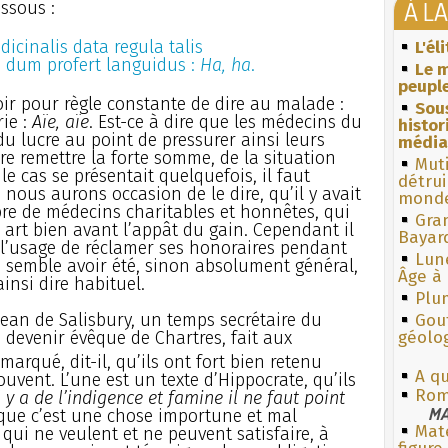
À L
ssous :
dicinalis data regula talis
L'él
, dum profert languidus :
Ha, ha
.
Le m
peuple
voir pour règle constante de dire au malade :
Sous
rie :
Aïe, aïe
. Est-ce à dire que les médecins du
histo
 lucre au point de pressurer ainsi leurs
média
re remettre la forte somme, de la situation
Muti
 le cas se présentait quelquefois, il faut
détrui
nous aurons occasion de le dire, qu’il y avait
monde
e de médecins charitables et honnêtes, qui
Gra
 art bien avant l’appât du gain. Cependant il
Bayar
 l’usage de réclamer ses honoraires pendant
Lun
n semble avoir été, sinon absolument général,
Âge à 
insi dire habituel.
Plum
Jean de Salisbury, un temps secrétaire du
Gouf
 devenir évêque de Chartres, fait aux
géolo
remarqué, dit-il, qu’ils ont fort bien retenu
A q
uvent. L’une est un texte d’Hippocrate, qu’ils
Rom
l y a de l’indigence et famine il ne faut point
MA
nt que c’est une chose importune et mal
Mate
 qui ne veulent et ne peuvent satisfaire, à