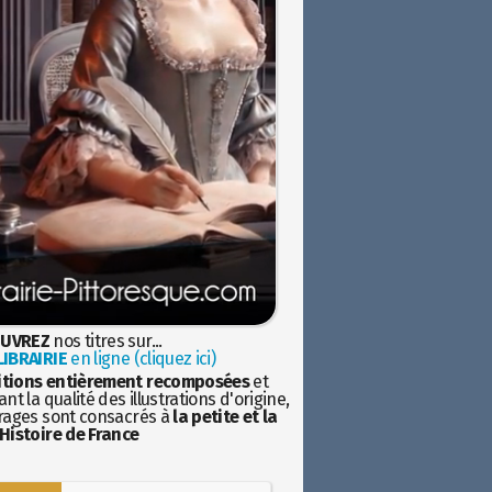
UVREZ
nos titres sur...
IBRAIRIE
en ligne (cliquez ici)
itions entièrement recomposées
et
nt la qualité des illustrations d'origine,
rages sont consacrés à
la petite et la
Histoire de France