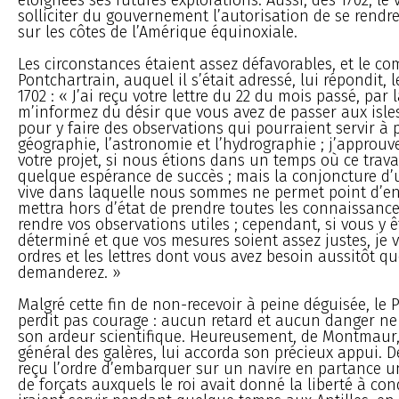
solliciter du gouvernement l’autorisation de se rendre
sur les côtes de l’Amérique équinoxiale.
Les circonstances étaient assez défavorables, et le c
Pontchartrain, auquel il s’était adressé, lui répondit, 
1702 : « J’ai reçu votre lettre du 22 du mois passé, par
m’informez du désir que vous avez de passer aux isles
pour y faire des observations qui pourraient servir à 
géographie, l’astronomie et l’hydrographie ; j’approu
votre projet, si nous étions dans un temps où ce travai
quelque espérance de succès ; mais la conjoncture d’
vive dans laquelle nous sommes ne permet point d’en
mettra hors d’état de prendre toutes les connaissanc
rendre vos observations utiles ; cependant, si vous y
déterminé et que vos mesures soient assez justes, je v
ordres et les lettres dont vous avez besoin aussitôt q
demanderez. »
Malgré cette fin de non-recevoir à peine déguisée, le P
perdit pas courage : aucun retard et aucun danger ne
son ardeur scientifique. Heureusement, de Montmaur
général des galères, lui accorda son précieux appui.
reçu l’ordre d’embarquer sur un navire en partance 
de forçats auxquels le roi avait donné la liberté à con