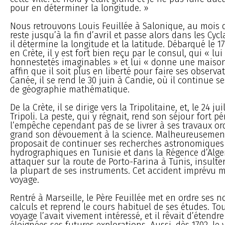
pour en déterminer la longitude. »
Nous retrouvons Louis Feuillée à Salonique, au mois de
reste jusqu’à la fin d’avril et passe alors dans les Cyc
il détermine la longitude et la latitude. Débarqué le 1
en Crète, il y est fort bien reçu par le consul, qui « lui
honnestetés imaginables » et lui « donne une maison 
affin que il soit plus en liberté pour faire ses observa
Canée, il se rend le 30 juin à Candie, où il continue 
de géographie mathématique.
De la Crète, il se dirige vers la Tripolitaine, et, le 24 juil
Tripoli. La peste, qui y régnait, rend son séjour fort pér
l’empêche cependant pas de se livrer à ses travaux ord
grand son dévouement à la science. Malheureusement
proposait de continuer ses recherches astronomiques
hydrographiques en Tunisie et dans la Régence d’Alger, 
attaquer sur la route de Porto-Farina à Tunis, insulter,
la plupart de ses instruments. Cet accident imprévu m
voyage.
Rentré à Marseille, le Père Feuillée met en ordre ses n
calculs et reprend le cours habituel de ses études. To
voyage l’avait vivement intéressé, et il rêvait d’étendr
éloignées ses futures explorations. Aussi, dès 1702, l