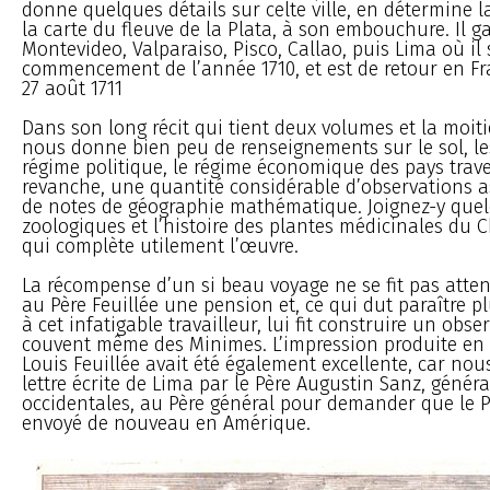
donne quelques détails sur celte ville, en détermine la
la carte du fleuve de la Plata, à son embouchure. Il g
Montevideo, Valparaiso, Pisco, Callao, puis Lima où il
commencement de l’année 1710, et est de retour en Fra
27 août 1711
Dans son long récit qui tient deux volumes et la moitié
nous donne bien peu de renseignements sur le sol, les
régime politique, le régime économique des pays trav
revanche, une quantité considérable d’observations 
de notes de géographie mathématique. Joignez-y quel
zoologiques et l’histoire des plantes médicinales du Ch
qui complète utilement l’œuvre.
La récompense d’un si beau voyage ne se fit pas attend
au Père Feuillée une pension et, ce qui dut paraître p
à cet infatigable travailleur, lui fit construire un obse
couvent même des Minimes. L’impression produite en
Louis Feuillée avait été également excellente, car no
lettre écrite de Lima par le Père Augustin Sanz, généra
occidentales, au Père général pour demander que le Pè
envoyé de nouveau en Amérique.