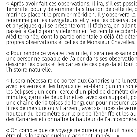
« Après avoir fait ces observations, il ira, s’il est possib
Ténériffe, pour y déterminer la situation de cette île,
marines placent le premier méridien. Il y observera la
renommé par les navigateurs, et y fera les observati
et physiques qui se présenteront. Il tâchera, en allant
passer à Cadix pour y déterminer l’extrémité occidenta
Méditerranée, dont la partie orientale a déjà été dét
propres observations et celles de Monsieur Chazelles.
« Pour rendre ce voyage très utile, il sera nécessaire q
une personne capable de l’aider dans ses observation
dessiner les plans et les cartes de ces pays-là et tout
l’histoire naturelle.
« Il sera nécessaire de porter aux Canaries une lunette
avec les verres et les tuyaux de fer-blanc ; un microm
les éclipses ; un demi-cercle d’un pied de diamètre div
minutes, garni de deux lunettes, avec son support, pou
une chaîne de 10 toises de longueur pour mesurer les 
litres de mercure ou vif argent, avec six tubes de verr
hauteur du baromètre sur le pic de Ténériffe et les 
des Canaries et connaître la hauteur de l’atmosphère
« On compte que ce voyage ne durera que huit mois ; 
être plus long par quelque accident imprévu. »