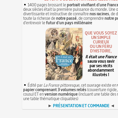
1400 pages brossant le
portrait vivifiant d'une Franc
deux siècles était la première puissance du monde. Une 
divertissante et instructive de connaître
nos racines
, de 
toute la richesse de
notre passé
, de comprendre
notre p
d'entrevoir le
futur d'un pays millénaire
QUE VOUS SOYEZ
UN SIMPLE
CURIEUX
OU UN FÉRU
D'HISTOIRE,
Il était une France
saura vous ravir
par ses récits
abondamment
illustrés !
Édité par
La France pittoresque
, cet ouvrage existe en
papier comprenant 3 volumes reliés
(couverture rigide,
cousu) ET en
version numérique
(incluant une table des 
une table thématique cliquables)
►
PRÉSENTATION ET COMMANDE
◄