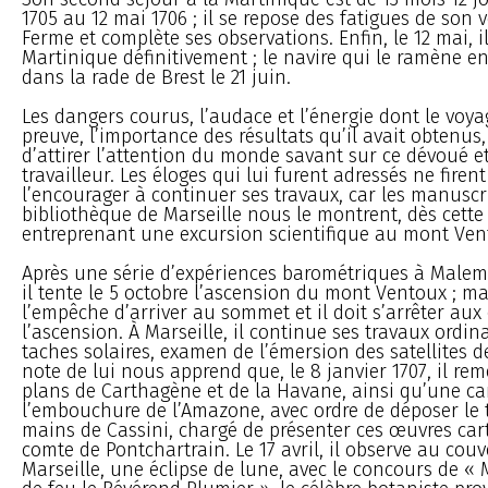
1705 au 12 mai 1706 ; il se repose des fatigues de son 
Ferme et complète ses observations. Enfin, le 12 mai, il
Martinique définitivement ; le navire qui le ramène en
dans la rade de Brest le 21 juin.
Les dangers courus, l’audace et l’énergie dont le voya
preuve, l’importance des résultats qu’il avait obtenus
d’attirer l’attention du monde savant sur ce dévoué et
travailleur. Les éloges qui lui furent adressés ne firen
l’encourager à continuer ses travaux, car les manuscri
bibliothèque de Marseille nous le montrent, dès cett
entreprenant une excursion scientifique au mont Ven
Après une série d’expériences barométriques à Malem
il tente le 5 octobre l’ascension du mont Ventoux ; ma
l’empêche d’arriver au sommet et il doit s’arrêter aux 
l’ascension. À Marseille, il continue ses travaux ordina
taches solaires, examen de l’émersion des satellites de
note de lui nous apprend que, le 8 janvier 1707, il rem
plans de Carthagène et de la Havane, ainsi qu’une ca
l’embouchure de l’Amazone, avec ordre de déposer le t
mains de Cassini, chargé de présenter ces œuvres ca
comte de Pontchartrain. Le 17 avril, il observe au cou
Marseille, une éclipse de lune, avec le concours de «