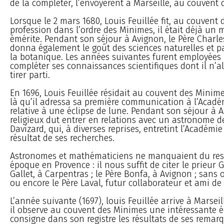
de la compléter, l’envoyèrent à Marseille, au couvent d
Lorsque le 2 mars 1680, Louis Feuillée fit, au couvent 
profession dans l’ordre des Minimes, il était déjà un
émérite. Pendant son séjour à Avignon, le Père Charle
donna également le goût des sciences naturelles et p
la botanique. Les années suivantes furent employées 
compléter ses connaissances scientifiques dont il n’al
tirer parti.
En 1696, Louis Feuillée résidait au couvent des Minimes
là qu’il adressa sa première communication à l’Acadé
relative à une éclipse de lune. Pendant son séjour à A
religieux dut entrer en relations avec un astronome de 
Davizard, qui, à diverses reprises, entretint l’Académi
résultat de ses recherches.
Astronomes et mathématiciens ne manquaient du rest
époque en Provence : il nous suffit de citer le prieur Ga
Gallet, à Carpentras ; le Père Bonfa, à Avignon ; sans 
ou encore le Père Laval, futur collaborateur et ami de 
L’année suivante (1697), louis Feuillée arrive à Marsei
il observe au couvent des Minimes une intéressante éc
consigne dans son registre les résultats de ses remarq