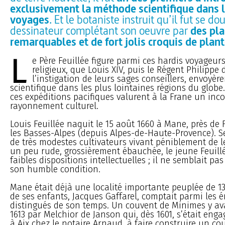
exclusivement la méthode scientifique dans 
voyages
. Et le botaniste instruit qu’il fut se d
dessinateur complétant son oeuvre par
des pl
remarquables et de fort jolis croquis de plan
L
e Père Feuillée figure parmi ces hardis voyageur
religieux, que Louis XIV, puis le Régent Philippe 
l’instigation de leurs sages conseillers, envoyèr
scientifique dans les plus lointaines régions du globe.
ces expéditions pacifiques valurent à la Frane un in
rayonnement culturel.
Louis Feuillée naquit le 15 août 1660 à Mane, près de 
les Basses-Alpes (depuis Alpes-de-Haute-Provence). S
de très modestes cultivateurs vivant péniblement de le
un peu rude, grossièrement ébauchée, le jeune Feuil
faibles dispositions intellectuelles ; il ne semblait pas
son humble condition.
Mane était déjà une localité importante peuplée de 13
de ses enfants, Jacques Gaffarel, comptait parmi les é
distingués de son temps. Un couvent de Minimes y ava
1613 par Melchior de Janson qui, dès 1601, s’était enga
à Aix chez le notaire Arnaud, à faire construire un c