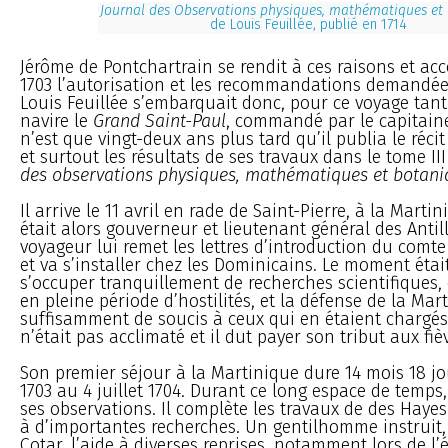
Journal des Observations physiques, mathématiques et
de Louis Feuillée, publié en 1714
Jérôme de Pontchartrain se rendit à ces raisons et acc
1703 l’autorisation et les recommandations demandées.
Louis Feuillée s’embarquait donc, pour ce voyage tant 
navire le
Grand Saint-Paul
, commandé par le capitai
n’est que vingt-deux ans plus tard qu’il publia le réci
et surtout les résultats de ses travaux dans le tome II
des observations physiques, mathématiques et botani
Il arrive le 11 avril en rade de Saint-Pierre, à la Mart
était alors gouverneur et lieutenant général des Antill
voyageur lui remet les lettres d’introduction du comt
et va s’installer chez les Dominicains. Le moment étai
s’occuper tranquillement de recherches scientifiques, 
en pleine période d’hostilités, et la défense de la Ma
suffisamment de soucis à ceux qui en étaient chargés.
n’était pas acclimaté et il dut payer son tribut aux fièv
Son premier séjour à la Martinique dure 14 mois 18 jou
1703 au 4 juillet 1704. Durant ce long espace de temp
ses observations. Il complète les travaux de des Hayes 
à d’importantes recherches. Un gentilhomme instruit,
Cotar, l’aide à diverses reprises, notamment lors de l’