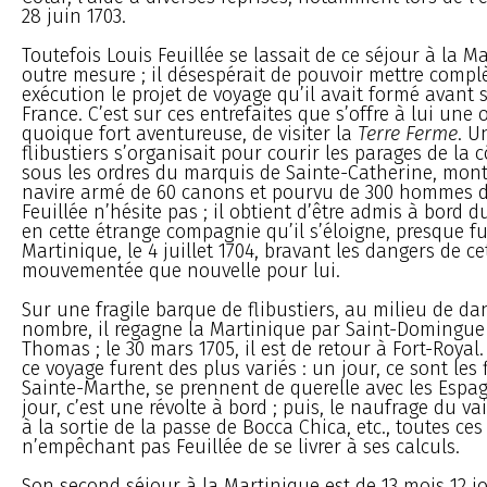
28 juin 1703.
Toutefois Louis Feuillée se lassait de ce séjour à la M
outre mesure ; il désespérait de pouvoir mettre comp
exécution le projet de voyage qu’il avait formé avant 
France. C’est sur ces entrefaites que s’offre à lui une 
quoique fort aventureuse, de visiter la
Terre Ferme
. U
flibustiers s’organisait pour courir les parages de la 
sous les ordres du marquis de Sainte-Catherine, mon
navire armé de 60 canons et pourvu de 300 hommes d
Feuillée n’hésite pas ; il obtient d’être admis à bord du
en cette étrange compagnie qu’il s’éloigne, presque fu
Martinique, le 4 juillet 1704, bravant les dangers de ce
mouvementée que nouvelle pour lui.
Sur une fragile barque de flibustiers, au milieu de d
nombre, il regagne la Martinique par Saint-Domingue e
Thomas ; le 30 mars 1705, il est de retour à Fort-Royal.
ce voyage furent des plus variés : un jour, ce sont les f
Sainte-Marthe, se prennent de querelle avec les Espag
jour, c’est une révolte à bord ; puis, le naufrage du v
à la sortie de la passe de Bocca Chica, etc., toutes ces
n’empêchant pas Feuillée de se livrer à ses calculs.
Son second séjour à la Martinique est de 13 mois 12 j