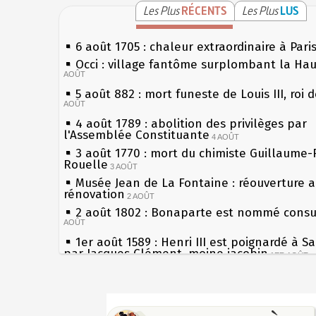
Les Plus
RÉCENTS
Les Plus
LUS
6 août 1705 : chaleur extraordinaire à Pari
Occi : village fantôme surplombant la Ha
AOÛT
5 août 882 : mort funeste de Louis III, roi 
AOÛT
4 août 1789 : abolition des privilèges par
l'Assemblée Constituante
4 AOÛT
3 août 1770 : mort du chimiste Guillaume-
Rouelle
3 AOÛT
Musée Jean de La Fontaine : réouverture 
rénovation
2 AOÛT
2 août 1802 : Bonaparte est nommé consul
AOÛT
1er août 1589 : Henri III est poignardé à S
par Jacques Clément, moine jacobin
1ER AOÛT
31 juillet 1899 : décret instaurant les mou
boîtes aux lettres en fonte de Léon Mougeo
Sécheresses (Grandes), étés caniculaires à
30 juillet 1918 : mort d'Auguste Poulain, f
les siècles
Chocolat Poulain
30 JUILLET