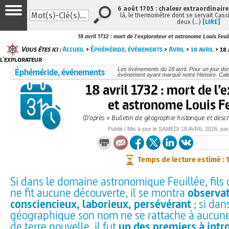
6 août 1705 : chaleur extraordinaire
là, le thermomètre dont se servait Cass
deux (…)
[LIRE]
18 avril 1732 : mort de l'explorateur et astronome Louis Feui
Vous êtes ici :
Accueil
>
Éphéméride, événements
>
Avril
>
18 avril
> 18 
l'explorateur
Éphéméride, événements
Les événements du 18 avril. Pour un jour d
événement ayant marqué notre Histoire. Cale
18 avril 1732 : mort de l’
et astronome Louis Fe
(D’après « Bulletin de géographie historique et descri
Publié / Mis à jour le
SAMEDI
18 AVRIL 2026
, pa
Temps de lecture estimé : 
Si dans le domaine astronomique Feuillée, fils d
ne fit aucune découverte, il se montra
observa
consciencieux, laborieux, persévérant
; si dan
géographique son nom ne se rattache à aucun
de terre nouvelle, il fut
un des premiers à intr