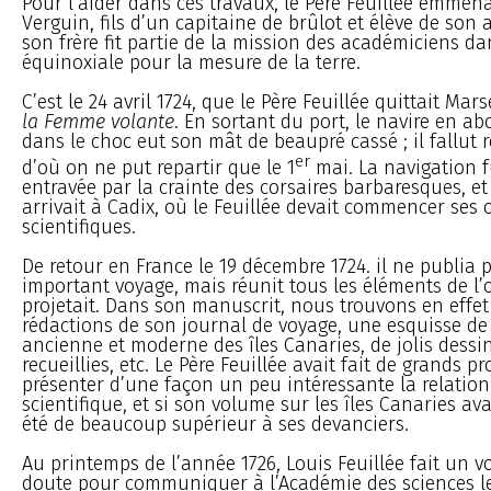
Pour l’aider dans ces travaux, le Père Feuillée emmena
Verguin, fils d’un capitaine de brûlot et élève de son a
son frère fit partie de la mission des académiciens d
équinoxiale pour la mesure de la terre.
C’est le 24 avril 1724, que le Père Feuillée quittait Mars
la Femme volante
. En sortant du port, le navire en ab
dans le choc eut son mât de beaupré cassé ; il fallut r
er
d’où on ne put repartir que le 1
mai. La navigation 
entravée par la crainte des corsaires barbaresques, et 
arrivait à Cadix, où le Feuillée devait commencer ses 
scientifiques.
De retour en France le 19 décembre 1724. il ne publia pa
important voyage, mais réunit tous les éléments de l’
projetait. Dans son manuscrit, nous trouvons en effet 
rédactions de son journal de voyage, une esquisse de l
ancienne et moderne des îles Canaries, de jolis dessi
recueillies, etc. Le Père Feuillée avait fait de grands p
présenter d’une façon un peu intéressante la relatio
scientifique, et si son volume sur les îles Canaries avai
été de beaucoup supérieur à ses devanciers.
Au printemps de l’année 1726, Louis Feuillée fait un v
doute pour communiquer à l’Académie des sciences le