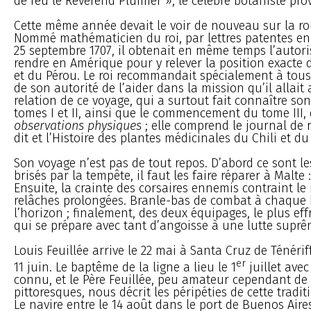
de feu le Révérend Plumier », le célèbre botaniste pro
Cette même année devait le voir de nouveau sur la ro
Nommé mathématicien du roi, par lettres patentes en
25 septembre 1707, il obtenait en même temps l’autori
rendre en Amérique pour y relever la position exacte d
et du Pérou. Le roi recommandait spécialement à tous
de son autorité de l’aider dans la mission qu’il allait 
relation de ce voyage, qui a surtout fait connaître so
tomes I et II, ainsi que le commencement du tome III,
observations physiques
; elle comprend le journal de
dit et l’Histoire des plantes médicinales du Chili et du
Son voyage n’est pas de tout repos. D’abord ce sont l
brisés par la tempête, il faut les faire réparer à Malte 
Ensuite, la crainte des corsaires ennemis contraint le
relâches prolongées. Branle-bas de combat à chaque 
l’horizon ; finalement, des deux équipages, le plus eff
qui se prépare avec tant d’angoisse à une lutte suprê
Louis Feuillée arrive le 22 mai à Santa Cruz de Ténériff
er
11 juin. Le baptême de la ligne a lieu le 1
juillet avec
connu, et le Père Feuillée, peu amateur cependant de 
pittoresques, nous décrit les péripéties de cette tradit
Le navire entre le 14 août dans le port de Buenos Aire