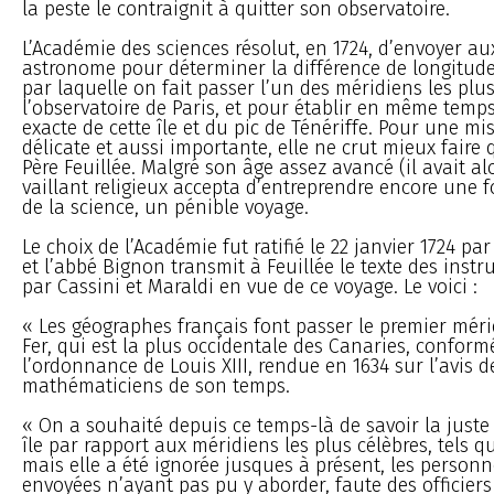
la peste le contraignit à quitter son observatoire.
L’Académie des sciences résolut, en 1724, d’envoyer au
astronome pour déterminer la différence de longitude e
par laquelle on fait passer l’un des méridiens les plus
l’observatoire de Paris, et pour établir en même temps
exacte de cette île et du pic de Ténériffe. Pour une mi
délicate et aussi importante, elle ne crut mieux faire 
Père Feuillée. Malgré son âge assez avancé (il avait alo
vaillant religieux accepta d’entreprendre encore une fo
de la science, un pénible voyage.
Le choix de l’Académie fut ratifié le 22 janvier 1724 par 
et l’abbé Bignon transmit à Feuillée le texte des instr
par Cassini et Maraldi en vue de ce voyage. Le voici :
« Les géographes français font passer le premier mérid
Fer, qui est la plus occidentale des Canaries, confor
l’ordonnance de Louis XIII, rendue en 1634 sur l’avis d
mathématiciens de son temps.
« On a souhaité depuis ce temps-là de savoir la juste 
île par rapport aux méridiens les plus célèbres, tels qu
mais elle a été ignorée jusques à présent, les personn
envoyées n’ayant pas pu y aborder, faute des officier