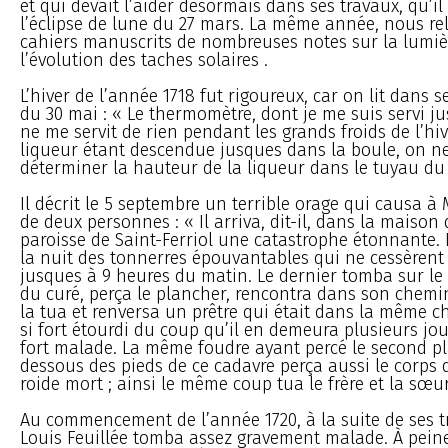
et qui devait l’aider désormais dans ses travaux, qu’il
l’éclipse de lune du 27 mars. La même année, nous re
cahiers manuscrits de nombreuses notes sur la lumièr
l’évolution des taches solaires .
L’hiver de l’année 1718 fut rigoureux, car on lit dans s
du 30 mai : « Le thermomètre, dont je me suis servi j
ne me servit de rien pendant les grands froids de l’hiv
liqueur étant descendue jusques dans la boule, on ne
déterminer la hauteur de la liqueur dans le tuyau d
Il décrit le 5 septembre un terrible orage qui causa à 
de deux personnes : « Il arriva, dit-il, dans la maison
paroisse de Saint-Ferriol une catastrophe étonnante
la nuit des tonnerres épouvantables qui ne cessèrent
jusques à 9 heures du matin. Le dernier tomba sur le 
du curé, perça le plancher, rencontra dans son chemi
la tua et renversa un prêtre qui était dans la même c
si fort étourdi du coup qu’il en demeura plusieurs jou
fort malade. La même foudre ayant percé le second p
dessous des pieds de ce cadavre perça aussi le corps 
roide mort ; ainsi le même coup tua le frère et la sœur
Au commencement de l’année 1720, à la suite de ses tr
Louis Feuillée tomba assez gravement malade. À peine 