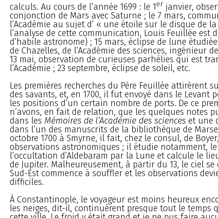
er
calculs. Au cours de l’année 1699 : le 1
janvier, obser
conjonction de Mars avec Saturne ; le 7 mars, commun
l’Académie au sujet d’ « une étoile sur le disque de l
l’analyse de cette communication, Louis Feuillée est d
d’habile astronome) ; 15 mars, éclipse de lune étudié
de Chazelles, de l’Académie des sciences, ingénieur des
13 mai, observation de curieuses parhélies qui est tr
l’Académie ; 23 septembre, éclipse de soleil, etc.
Les premières recherches du Père Feuillée attirèrent su
des savants, et, en 1700, il fut envoyé dans le Levant 
les positions d’un certain nombre de ports. De ce pre
n’avons, en fait de relation, que les quelques notes p
dans les
Mémoires de l’Académie des sciences
et une 
dans l’un des manuscrits de la bibliothèque de Marsei
octobre 1700 à Smyrne, il fait, chez le consul, de Boy
observations astronomiques ; il étudie notamment, le 
l’occultation d’Aldebaram par la Lune et calcule le lieu
de Jupiter. Malheureusement, à partir du 13, le ciel se
Sud-Est commence à souffler et les observations devi
difficiles.
À Constantinople, le voyageur est moins heureux encor
les neiges, dit-il, continuèrent presque tout le temps 
cette ville. Le froid y était grand et je ne pus faire a