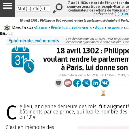
7 août 1834 : mort de l'inventeur du
semi-automatique Joseph-Marie Ja
continuateur des efforts de Vaucanson
perfectionné (…)
[LIRE
18 avril 1302 : Philippe le Bel, voulant rendre le parlement sédentaire à Paris
Vous êtes ici :
Accueil
>
Éphéméride, événements
>
Avril
>
18 avril
> 18 
Bel, (…)
Éphéméride, événements
Les événements du 18 avril. Pour un jour d
événement ayant marqué notre Histoire. Cale
18 avril 1302 : Philippe
voulant rendre le parlemen
à Paris, lui donne son
Publié / Mis à jour le
MERCREDI
17 AVRIL 2013
, 
C
e lieu, ancienne demeure des rois, fut augment
bâtiments par ce prince, qui fixa le nombre des o
en 1314.
C’est en mémoire des