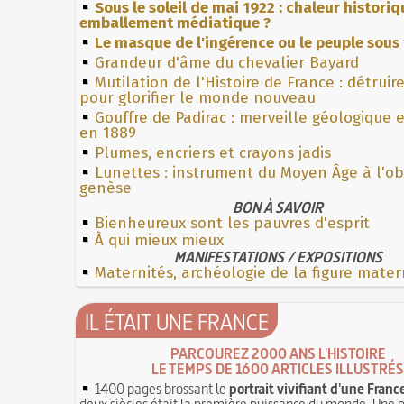
Sous le soleil de mai 1922 : chaleur histori
emballement médiatique ?
Le masque de l'ingérence ou le peuple sous 
Grandeur d'âme du chevalier Bayard
Mutilation de l'Histoire de France : détruir
pour glorifier le monde nouveau
Gouffre de Padirac : merveille géologique 
en 1889
Plumes, encriers et crayons jadis
Lunettes : instrument du Moyen Âge à l'o
genèse
BON À SAVOIR
Bienheureux sont les pauvres d'esprit
À qui mieux mieux
MANIFESTATIONS / EXPOSITIONS
Maternités, archéologie de la figure mater
IL ÉTAIT UNE FRANCE
PARCOUREZ 2000 ANS L'HISTOIRE
LE TEMPS DE 1600 ARTICLES ILLUSTRÉS
1400 pages brossant le
portrait vivifiant d'une Franc
deux siècles était la première puissance du monde. Une 