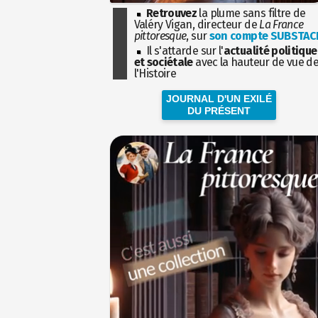
Retrouvez
la plume sans filtre de
Valéry Vigan, directeur de
La France
pittoresque
, sur
son compte SUBSTAC
Il s'attarde sur l'
actualité politique
et sociétale
avec la hauteur de vue d
l'Histoire
JOURNAL D'UN EXILÉ
DU PRÉSENT