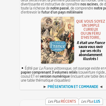
divertissante et instructive de connaître
nos racines
, de 
toute la richesse de
notre passé
, de comprendre
notre p
d'entrevoir le
futur d'un pays millénaire
QUE VOUS SOYEZ
UN SIMPLE
CURIEUX
OU UN FÉRU
D'HISTOIRE,
Il était une France
saura vous ravir
par ses récits
abondamment
illustrés !
Édité par
La France pittoresque
, cet ouvrage existe en
papier comprenant 3 volumes reliés
(couverture rigide,
cousu) ET en
version numérique
(incluant une table des 
une table thématique cliquables)
►
PRÉSENTATION ET COMMANDE
◄
Les Plus
RÉCENTS
Les Plus
LUS