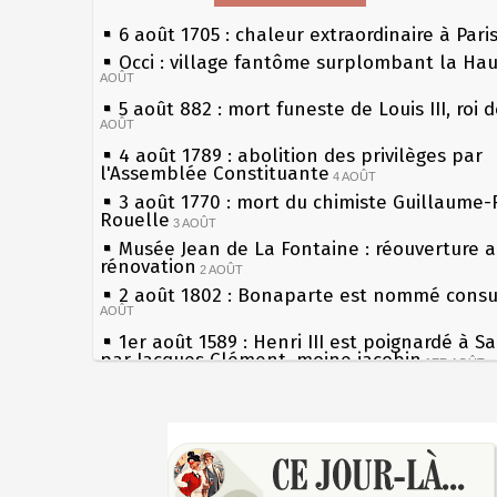
6 août 1705 : chaleur extraordinaire à Pari
Occi : village fantôme surplombant la Ha
AOÛT
5 août 882 : mort funeste de Louis III, roi 
AOÛT
4 août 1789 : abolition des privilèges par
l'Assemblée Constituante
4 AOÛT
3 août 1770 : mort du chimiste Guillaume-
Rouelle
3 AOÛT
Musée Jean de La Fontaine : réouverture 
rénovation
2 AOÛT
2 août 1802 : Bonaparte est nommé consul
AOÛT
1er août 1589 : Henri III est poignardé à S
par Jacques Clément, moine jacobin
1ER AOÛT
31 juillet 1899 : décret instaurant les mou
boîtes aux lettres en fonte de Léon Mougeo
Sécheresses (Grandes), étés caniculaires à
30 juillet 1918 : mort d'Auguste Poulain, f
les siècles
Chocolat Poulain
30 JUILLET
27 mai 1610 : supplice de François Ravailla
29 juillet 1881 : loi sur la liberté de la pre
du roi Henri IV