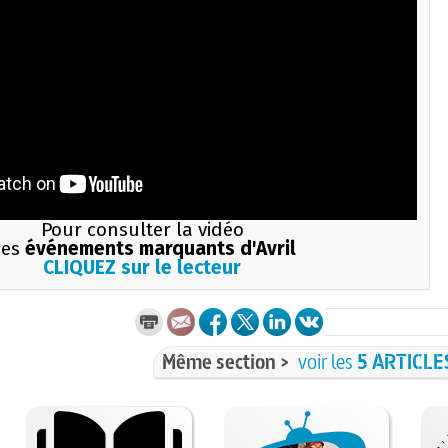
Pour consulter la vidéo
des
événements marquants d'Avril
CLIQUEZ sur le lecteur
Même section >
voir les
5 ARTICLE