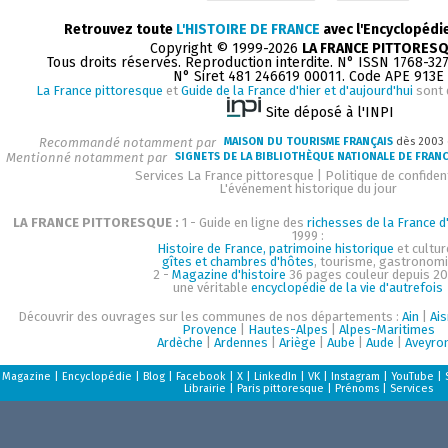
Retrouvez toute
L'HISTOIRE DE FRANCE
avec l'Encyclopédi
Copyright © 1999-2026
LA FRANCE PITTORES
Tous droits réservés. Reproduction interdite. N° ISSN 1768-32
N° Siret 481 246619 00011. Code APE 913E
La France pittoresque
et
Guide de la France d'hier et d'aujourd'hui
sont 
Site déposé à l'INPI
Recommandé notamment par
MAISON DU TOURISME FRANÇAIS
dès 2003
Mentionné notamment par
SIGNETS DE LA BIBLIOTHÈQUE NATIONALE DE FRAN
Services La France pittoresque
|
Politique de confident
L'événement historique du jour
LA FRANCE PITTORESQUE :
1 - Guide en ligne des
richesses de la France d'
1999 :
Histoire de France, patrimoine historique
et cultur
gîtes et chambres d'hôtes
, tourisme, gastronom
2 -
Magazine d'histoire
36 pages couleur depuis 20
une véritable
encyclopédie de la vie d'autrefois
Découvrir des ouvrages sur les communes de nos départements :
Ain
|
Ai
Provence
|
Hautes-Alpes
|
Alpes-Maritimes
Ardèche
|
Ardennes
|
Ariège
|
Aube
|
Aude
|
Aveyro
Magazine
|
Encyclopédie
|
Blog
|
Facebook
|
X
|
LinkedIn
|
VK
|
Instagram
|
YouTube
|
Librairie
|
Paris pittoresque
|
Prénoms
|
Services