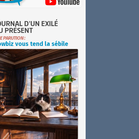
OURNAL D'UN EXILÉ
U PRÉSENT
E PARUTION :
wbiz vous tend la sébile