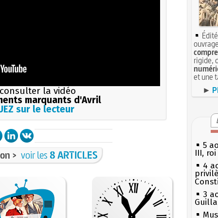
Édité
ouvrage
compren
rigide, 
numéri
et une 
►
P
consulter la vidéo
ents marquants d'Avril
EZ sur le lecteur
5 a
III, r
on >
voir les
8 ARTICLES
4 a
privi
Const
3 a
Guill
Mus