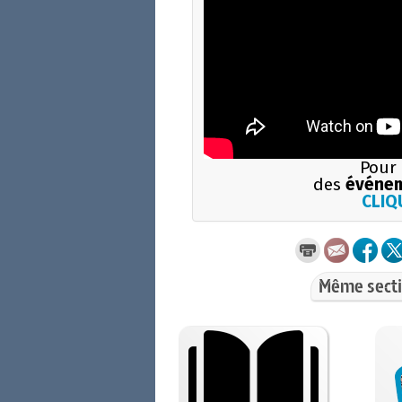
Pour 
des
événem
CLIQU
Même secti