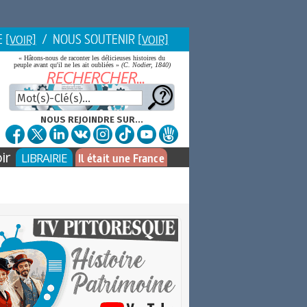
E
/ NOUS SOUTENIR
[VOIR]
[VOIR]
« Hâtons-nous de raconter les délicieuses histoires du
peuple avant qu'il ne les ait oubliées »
(C. Nodier, 1840)
NOUS REJOINDRE SUR...
ir
LIBRAIRIE
Il était une France