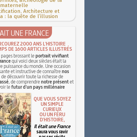
rnités, archéologie de la
 maternelle
ification. Architecture et
 : la quête de l’illusion
TAIT UNE FRANCE
RCOUREZ 2000 ANS L'HISTOIRE
MPS DE 1600 ARTICLES ILLUSTRÉS
pages brossant le
portrait vivifiant
rance
qui voici deux siècles était la
e puissance du monde. Une occasion
sante et instructive de connaître
nos
, de découvrir toute la richesse de
assé
, de comprendre
notre présent
et
oir le
futur d'un pays millénaire
QUE VOUS SOYEZ
UN SIMPLE
CURIEUX
OU UN FÉRU
D'HISTOIRE,
Il était une France
saura vous ravir
par ses récits