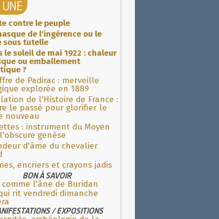
A UNE
ite contre le peuple
asque de l'ingérence ou le
 sous tutelle
 le soleil de mai 1922 : chaleur
rique ou emballement
tique ?
fre de Padirac : merveille
gique explorée en 1889
lation de l'Histoire de France :
re le passé pour glorifier le
 nouveau
ettes : instrument du Moyen
l'obscure genèse
ndeur d'âme du chevalier
d
es, encriers et crayons jadis
BON À SAVOIR
e comme l'âne de Buridan
qui rit vendredi dimanche
era
NIFESTATIONS / EXPOSITIONS