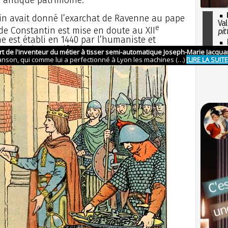
tin avait donné l’exarchat de Ravenne au pape
Val
e
 de Constantin est mise en doute au XII
pit
he est établi en 1440 par l’humaniste et
I
 secrétaire pontifical.
so
l'H