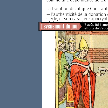
La tradition disait que Constan
— l’authenticité de la donation
siècle, et son caractère apocryp
philologue italien Lorenzo Valla,