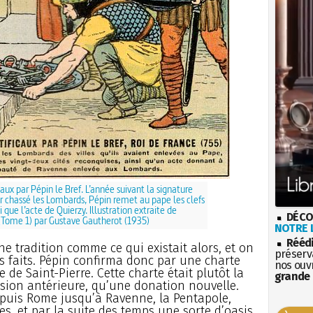
aux par Pépin le Bref. L’année suivant la signature
ir chassé les Lombards, Pépin remet au pape les clefs
i que l’acte de Quierzy. Illustration extraite de
DÉCO
Tome 1) par Gustave Gautherot (1935)
NOTRE L
Rééd
e tradition comme ce qui existait alors, et on
préserva
es faits. Pépin confirma donc par une charte
nos ouv
de Saint-Pierre. Cette charte était plutôt la
grande 
ssion antérieure, qu’une donation nouvelle.
depuis Rome jusqu’à Ravenne, la Pentapole,
s, et par la suite des temps une sorte d’oasis