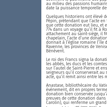
au milieu des passions humains
date la puissance temporelle de
Quelques historiens ont élevé d
Pépin, prétendant que l’acte en 
que cette donation eut lieu, et 
774 dans un voyage qu’il fit à Ro
attachement au saint-siège, il fi
chapelain, l’acte d’une donatio
donnait à l’église romaine l’île
Ravenne, les provinces de Venise
Bénévent.
Le roi des Francs signa la donati
les abbés, les ducs et les comte
sur l’autel de Saint-Pierre et e
seigneurs qu’il conserverait au 
acte, qu’il remit ainsi entre les
Anastase, bibliothécaire du Vati
événement, dit en propres terme
donation bien conservée jusqu’
preuves de cette donation dans 
Carolin), qui renferme un grand
er