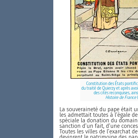
Constitution des États pontific
du traité de Quierzy et après avo
des cités reconquises, ains
Histoire de France
(
La souveraineté du pape était un
les admettait toutes à l’égale d
spéciale la donation du domaine 
sanction d’un fait, d’une conce
Toutes les villes de l’exarchat 
devinrent le patrimoine des pape