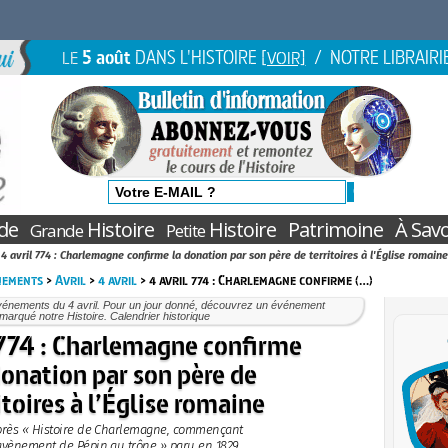
5 août
DANS L'HISTOIRE
/ NOTRE LIBRAIRI
LE
[VOIR]
de
Histoire
Histoire
Patrimoine
À Savo
Grande
Petite
4 avril 774 : Charlemagne confirme la donation par son père de territoires à l'Église romaine
nements
>
Avril
>
4 avril
> 4 avril 774 : Charlemagne confirme (…)
vénements du 4 avril. Pour un jour donné, découvrez un événement
marqué notre Histoire. Calendrier historique
 774 : Charlemagne confirme
donation par son père de
itoires à l’Église romaine
près « Histoire de Charlemagne, commençant
’avènement de Pépin au trône » paru en 1829