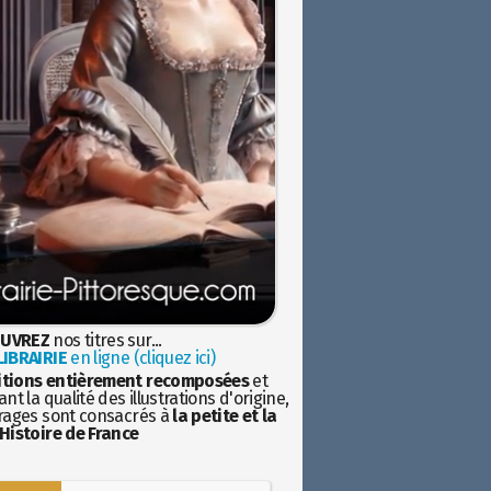
UVREZ
nos titres sur...
IBRAIRIE
en ligne (cliquez ici)
itions entièrement recomposées
et
nt la qualité des illustrations d'origine,
rages sont consacrés à
la petite et la
Histoire de France