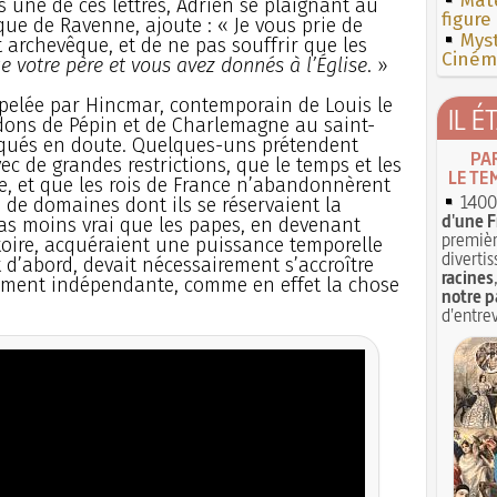
Mate
s une de ces lettres, Adrien se plaignant au
figure
que de Ravenne, ajoute : « Je vous prie de
Myst
t archevêque, et de ne pas souffrir que les
Cinéma
e votre père et vous avez donnés à l’Église
. »
ppelée par Hincmar, contemporain de Louis le
IL É
 dons de Pépin et de Charlemagne au saint-
oqués en doute. Quelques-uns prétendent
PA
ec de grandes restrictions, que le temps et les
LE TE
re, et que les rois de France n’abandonnèrent
1400 
re de domaines dont ils se réservaient la
d'une F
pas moins vrai que les papes, en devenant
premièr
itoire, acquéraient une puissance temporelle
divertis
it d’abord, devait nécessairement s’accroître
racines
rement indépendante, comme en effet la chose
notre p
d'entrev