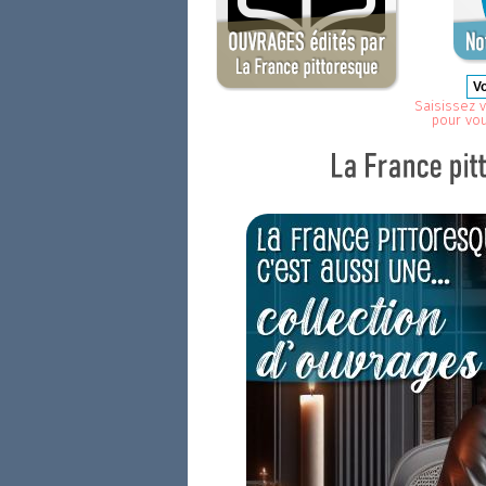
Saisissez v
pour vo