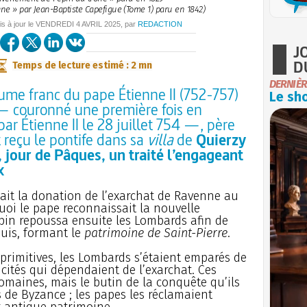
ne » par Jean-Baptiste Capefigue (Tome 1) paru en 1842)
is à jour le
VENDREDI
4 AVRIL 2025
, par
REDACTION
J
D
Temps de lecture estimé : 2 mn
DERNIÈR
ume franc du pape Étienne II (752-757)
Le sho
f — couronné une première fois en
ar Étienne II le 28 juillet 754 —, père
 reçu le pontife dans sa
villa
de
Quierzy
l, jour de Pâques, un traité l’engageant
x
ssait la donation de l’exarchat de Ravenne au
uoi le pape reconnaissait la nouvelle
pin repoussa ensuite les Lombards afin de
quis, formant le
patrimoine de Saint-Pierre
.
 primitives, les Lombards s’étaient emparés de
cités qui dépendaient de l’exarchat. Ces
domaines, mais le butin de la conquête qu’ils
de Byzance ; les papes les réclamaient
antique patrimoine.