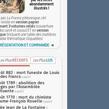
abondamment
illustrés !
 par
La France pittoresque
, cet
 existe en
version papier
ant 3 volumes reliés
(couverture
dos carré et cousu) ET en
version
que
(incluant une table des matières
table thématique cliquables)
RÉSENTATION ET COMMANDE
◄
Les Plus
RÉCENTS
Les Plus
LUS
oût 882 : mort funeste de Louis
oi des Francs
5 AOÛT
oût 1789 : abolition des
lèges par l'Assemblée
ituante
4 AOÛT
oût 1770 : mort du chimiste
aume-François Rouelle
3 AOÛT
ée Jean de La Fontaine :