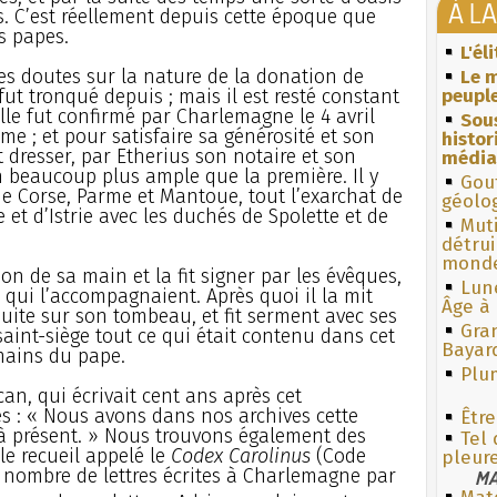
À L
. C’est réellement depuis cette époque que
s papes.
L'él
es doutes sur la nature de la donation de
Le m
fut tronqué depuis ; mais il est resté constant
peuple
elle fut confirmé par Charlemagne le 4 avril
Sous
me ; et pour satisfaire sa générosité et son
histo
t dresser, par Etherius son notaire et son
média
n beaucoup plus ample que la première. Il y
Gouf
 de Corse, Parme et Mantoue, tout l’exarchat de
géolo
 et d’Istrie avec les duchés de Spolette et de
Muti
détrui
monde
on de sa main et la fit signer par les évêques,
Lun
s qui l’accompagnaient. Après quoi il la mit
Âge à 
nsuite sur son tombeau, et fit serment avec ses
Gra
saint-siège tout ce qui était contenu dans cet
Bayar
 mains du pape.
Plum
can, qui écrivait cent ans après cet
s : « Nous avons dans nos archives cette
Êtr
à présent. » Nous trouvons également des
Tel 
le recueil appelé le
Codex Carolinus
(Code
pleur
 nombre de lettres écrites à Charlemagne par
MA