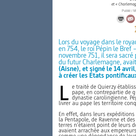
et « Charlemag
Publié / M
Lors du voyage dans le roya
en 754, le roi Pépin le Bre
novembre 751, il sera sacré p
du futur Charlemagne, avait
(Aisne), et signé le 14 avri
à créer les États pontificau
L
e traité de Quierzy établi
pape, en contrepartie de q
dynastie carolingienne. Pé
livrer au pape les territoire con
En effet, dans leurs expéditions
la Pentapole, de Ravenne et des 
terres n’étaient point de leurs 
avaient arrachée aux empereurs 
comme une dépendance de leur 