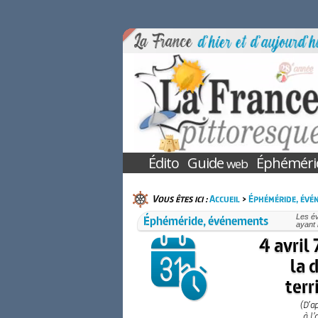
Édito
Guide
Éphéméri
web
Vous êtes ici :
Accueil
>
Éphéméride, évé
Éphéméride, événements
Les é
ayant 
4 avril
la 
terr
(D’a
à l