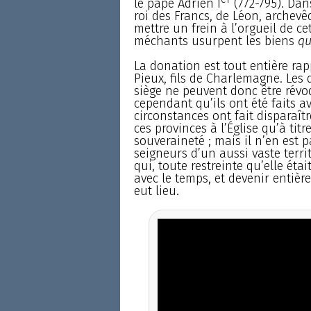
le pape Adrien I
(772-795). Dan
roi des Francs, de Léon, archevê
mettre un frein à l’orgueil de ce
méchants usurpent les biens
qu
La donation est tout entière ra
Pieux, fils de Charlemagne. Les
siège ne peuvent donc être rév
cependant qu’ils ont été faits av
circonstances ont fait disparaît
ces provinces à l’Église qu’à tit
souveraineté ; mais il n’en est 
seigneurs d’un aussi vaste terr
qui, toute restreinte qu’elle éta
avec le temps, et devenir entiè
eut lieu.