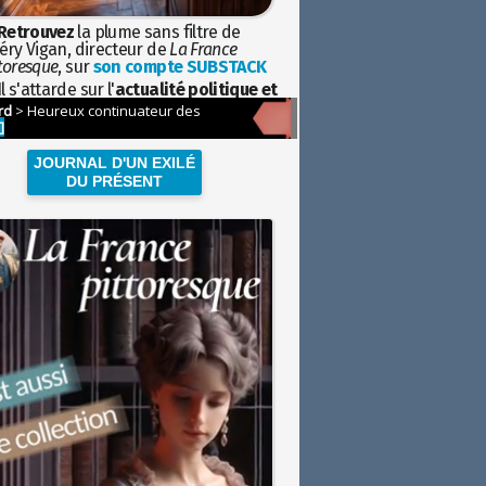
Retrouvez
la plume sans filtre de
éry Vigan, directeur de
La France
toresque
, sur
son compte SUBSTACK
l s'attarde sur l'
actualité politique et
ciétale
avec la hauteur de vue de
istoire
JOURNAL D'UN EXILÉ
DU PRÉSENT