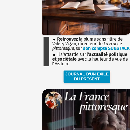
Retrouvez
la plume sans filtre de
Valéry Vigan, directeur de
La France
pittoresque
, sur
son compte SUBSTACK
Il s'attarde sur l'
actualité politique
et sociétale
avec la hauteur de vue de
l'Histoire
JOURNAL D'UN EXILÉ
DU PRÉSENT