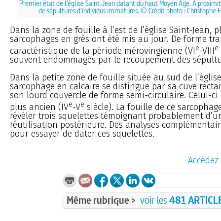
Premier état de l’église Saint-Jean datant du haut Moyen Age. À proximité
de sépultures d’individus immatures. © Crédit photo : Christophe F
Dans la zone de fouille à l’est de l’église Saint-Jean, p
sarcophages en grès ont été mis au jour. De forme tr
e
e
caractéristique de la période mérovingienne (VI
-VIII
souvent endommagés par le recoupement des sépultu
Dans la petite zone de fouille située au sud de l’égli
sarcophage en calcaire se distingue par sa cuve recta
son lourd couvercle de forme semi-circulaire. Celui-ci 
e
e
plus ancien (IV
-V
siècle). La fouille de ce sarcophag
révéler trois squelettes témoignant probablement d
réutilisation postérieure. Des analyses complémentair
pour essayer de dater ces squelettes.
Accédez 
Même rubrique >
voir les
481 ARTICL