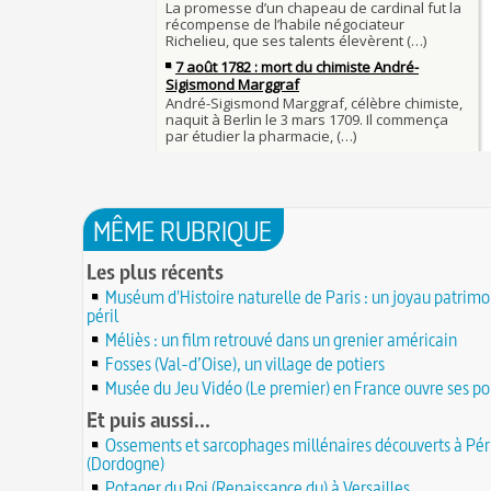
23 JUILLET
Samedi 7 avril 1498 : Charles VIII meurt apr
22 juillet 1894 : épreuve finale de la premi
heurté un linteau
compétition automobile de l'histoire
22 JUILLET
Procès des Fleurs du Mal : condamnation e
21 juillet 1798 : marche des Français au Cair
de Charles Baudelaire en 1857
bataille des Pyramides
20 JUILLET
Mort de Roland à Roncevaux en 778 : entre 
Robert II le Pieux ou le Sage ou le Dévot (n
et légende
mort le 20 juillet 1031)
20 JUILLET
C'est le pot de terre contre le pot de fer
19 juillet 1900 : mise en service du Métropo
L'habit ne fait pas le moine
Paris
19 JUILLET
Lucie de Pracontal : emmurée vive le jour d
18 juillet 1721 : mort du peintre Jean-Antoi
mariage au château de Montségur (Dauphiné
MÊME RUBRIQUE
Watteau
18 JUILLET
Saint Nicolas : vie, miracles, légendes
17 juillet 1429 : Charles VII est sacré à Reim
Les plus récents
28 mars 1757 : exécution de Damiens pour t
16 juillet 1907 : mort de l'ancien préfet et
d'assassinat sur Louis XV
Muséum d'Histoire naturelle de Paris : un joyau patrimo
ambassadeur Eugène Poubelle
16 JUILLET
Valentin (Saint) : pourquoi fut-il décapité e
péril
l'origine de festivités ?
15 juillet 1533 : pose de la première pierre 
Méliès : un film retrouvé dans un grenier américain
de Ville de Paris
À force de forger on devient forgeron
15 JUILLET
Fosses (Val-d’Oise), un village de potiers
14 juillet 1827 : mort du physicien Augustin 
10 octobre 1853 : premiers essais d'un tél
Musée du Jeu Vidéo (Le premier) en France ouvre ses po
fondateur de l'optique moderne
Charles Bourseul, plus de 20 ans avant Bell
14 JUILLET
Et puis aussi...
13 juillet 1788 : violent ouragan traversant
Glanage (Le) : pratique ancestrale encadré
et ravageant les moissons
Henri II et toujours en vigueur
Ossements et sarcophages millénaires découverts à Pé
13 JUILLET
(Dordogne)
12 juillet 1682 : mort de l’astronome Jean P
Tortures et supplices au XVIe siècle
Potager du Roi (Renaissance du) à Versailles
JUILLET