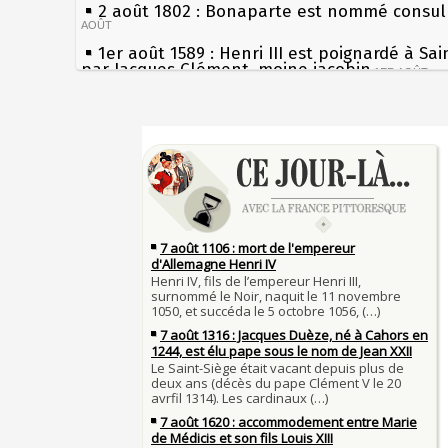
2 août 1802 : Bonaparte est nommé consul 
AOÛT
1er août 1589 : Henri III est poignardé à Sa
par Jacques Clément, moine jacobin
1ER AOÛT
31 juillet 1899 : décret instaurant les moug
boîtes aux lettres en fonte de Léon Mougeot
Sécheresses (Grandes), étés caniculaires à 
30 juillet 1918 : mort d'Auguste Poulain, fo
les siècles
Chocolat Poulain
30 JUILLET
27 mai 1610 : supplice de François Ravaillac
29 juillet 1881 : loi sur la liberté de la pres
du roi Henri IV
28 juillet 1794 : supplice de Robespierre et
Pierre qui roule n'amasse pas mousse
partie de ses complices
28 JUILLET
Qui aime bien châtie bien
27 juillet 1214 : bataille de Bouvines et vict
Tout vient à point à qui sait attendre
Français sur l'empereur Otton IV allié des Ang
François II (né le 19 janvier 1544, mort le 
JUILLET
1560)
26 juillet 1340 : bataille de Saint-Omer, pr
Langue française : son origine et son évolu
bataille terrestre de la guerre de Cent Ans
26 
depuis le temps des Gaulois
25 juillet 1909 : première traversée de la 
Bienheureux sont les pauvres d'esprit
aéroplane, réalisée par Louis Blériot
25 JUILLET
Clovis Ier (né en 466, mort le 27 novembre 
24 juillet 1534 : Jacques Cartier prend poss
Voltaire (Quand) justifiait l'esclavage et aff
Canada au nom du roi de France
24 JUILLET
racisme bon teint
23 juillet 1692 : mort de l'historien et gram
À chaque jour suffit sa peine
Gilles Ménage