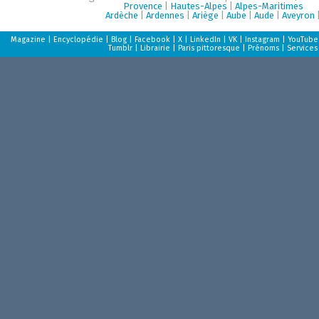
Provence
|
Hautes-Alpes
|
Alpes-Maritimes
Ardèche
|
Ardennes
|
Ariège
|
Aube
|
Aude
|
Aveyron
Magazine
|
Encyclopédie
|
Blog
|
Facebook
|
X
|
LinkedIn
|
VK
|
Instagram
|
YouTube
Tumblr
|
Librairie
|
Paris pittoresque
|
Prénoms
|
Services