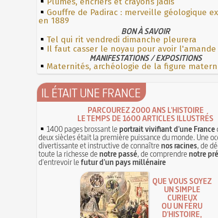
Plumes, encriers et crayons jadis
Gouffre de Padirac : merveille géologique e
en 1889
BON À SAVOIR
Tel qui rit vendredi dimanche pleurera
Il faut casser le noyau pour avoir l'amande
MANIFESTATIONS / EXPOSITIONS
Maternités, archéologie de la figure matern
IL ÉTAIT UNE FRANCE
PARCOUREZ 2000 ANS L'HISTOIRE
LE TEMPS DE 1600 ARTICLES ILLUSTRÉS
1400 pages brossant le
portrait vivifiant d'une France
deux siècles était la première puissance du monde. Une oc
divertissante et instructive de connaître
nos racines
, de dé
toute la richesse de
notre passé
, de comprendre
notre pr
d'entrevoir le
futur d'un pays millénaire
QUE VOUS SOYEZ
UN SIMPLE
CURIEUX
OU UN FÉRU
D'HISTOIRE,