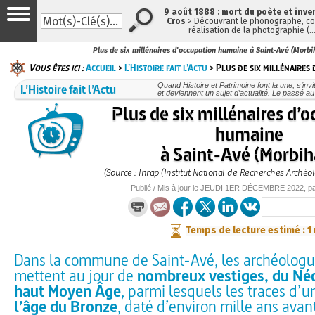
9 août 1888 : mort du poète et inve
Cros
> Découvrant le phonographe, con
réalisation de la photographie (
Plus de six millénaires d'occupation humaine à Saint-Avé (Morbi
Vous êtes ici :
Accueil
>
L’Histoire fait l’Actu
> Plus de six millénaires 
L’Histoire fait l’Actu
Quand Histoire et Patrimoine font la une, s’inv
et deviennent un sujet d’actualité. Le passé au
Plus de six millénaires d’
humaine
à Saint-Avé (Morbih
(Source : Inrap (Institut National de Recherches Archéo
Publié / Mis à jour le
JEUDI
1ER DÉCEMBRE 2022
, p
Temps de lecture estimé : 1
Dans la commune de Saint-Avé, les archéologue
mettent au jour de
nombreux vestiges, du Néo
haut Moyen Âge
, parmi lesquels les traces d’
l’âge du Bronze
, daté d’environ mille ans avan