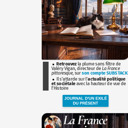
Retrouvez
la plume sans filtre de
Valéry Vigan, directeur de
La France
pittoresque
, sur
son compte SUBSTACK
Il s'attarde sur l'
actualité politique
et sociétale
avec la hauteur de vue de
l'Histoire
JOURNAL D'UN EXILÉ
DU PRÉSENT