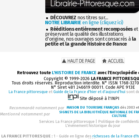
DÉCOUVREZ
nos titres sur...
NOTRE LIBRAIRIE
en ligne (cliquez ici)
Rééditions entièrement recomposées
et
préservant la qualité des illustrations
d'origine, nos ouvrages sont consacrés à
la
petite et la grande Histoire de France
Retrouvez toute
L'HISTOIRE DE FRANCE
avec l'Encyclopédie
Copyright © 1999-2026
LA FRANCE PITTORESQ
Tous droits réservés. Reproduction interdite. N° ISSN 1768-327
N° Siret 481 246619 00011. Code APE 913E
La France pittoresque
et
Guide de la France d'hier et d'aujourd'hui
sont d
Site déposé à l'INPI
Recommandé notamment par
MAISON DU TOURISME FRANÇAIS
dès 2003 e
SIGNETS DE LA BIBLIOTHÈQUE NATIONALE DE FR
Mentionné notamment par
CULTURE
Services La France pittoresque
|
Politique de confidenti
L'événement historique du jour
LA FRANCE PITTORESQUE :
1 - Guide en ligne des
richesses de la France d'h