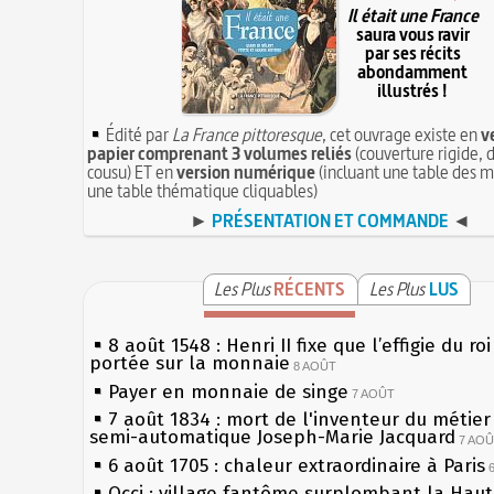
Il était une France
saura vous ravir
par ses récits
abondamment
illustrés !
Édité par
La France pittoresque
, cet ouvrage existe en
v
papier comprenant 3 volumes reliés
(couverture rigide, d
cousu) ET en
version numérique
(incluant une table des m
une table thématique cliquables)
►
PRÉSENTATION ET COMMANDE
◄
Les Plus
RÉCENTS
Les Plus
LUS
8 août 1548 : Henri II fixe que l’effigie du ro
portée sur la monnaie
8 AOÛT
Payer en monnaie de singe
7 AOÛT
7 août 1834 : mort de l'inventeur du métier 
semi-automatique Joseph-Marie Jacquard
7 AO
6 août 1705 : chaleur extraordinaire à Paris
Occi : village fantôme surplombant la Hau