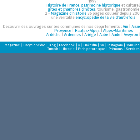
1999 :
Histoire de France, patrimoine historique
et culturel
gîtes et chambres d'hôtes
, tourisme, gastronomie
2 -
Magazine d'histoire
36 pages couleur depuis 200
une véritable
encyclopédie de la vie d'autrefois
Découvrir des ouvrages sur les communes de nos départements :
Ain
|
Aisn
Provence
|
Hautes-Alpes
|
Alpes-Maritimes
Ardèche
|
Ardennes
|
Ariège
|
Aube
|
Aude
|
Aveyron
Magazine
|
Encyclopédie
|
Blog
|
Facebook
|
X
|
LinkedIn
|
VK
|
Instagram
|
YouTube
Tumblr
|
Librairie
|
Paris pittoresque
|
Prénoms
|
Services