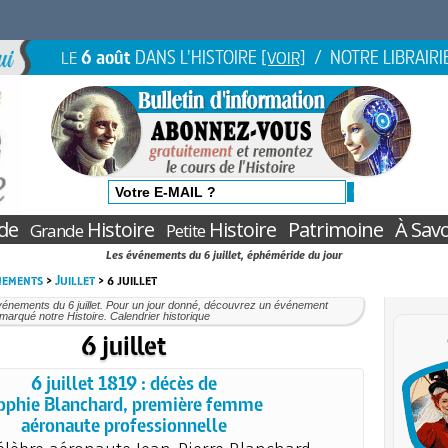
6 août
DANS L'HISTOIRE
/ NOTRE LIBRAIRI
LE
[VOIR]
de
Histoire
Histoire
Patrimoine
À Savo
Grande
Petite
Les événements du 6 juillet, éphéméride du jour
nements
>
Juillet
> 6 juillet
énements du 6 juillet. Pour un jour donné, découvrez un événement
marqué notre Histoire. Calendrier historique
6 juillet
6 juillet 1819 : décès de
ophie Blanchard, première femme
aéronaute professionnelle