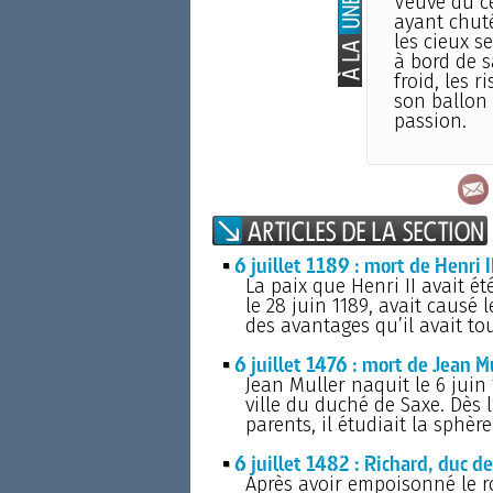
Veuve du c
ayant chuté
les cieux s
à bord de sa
froid, les 
son ballon 
passion.
6 juillet 1189 : mort de Henri II
La paix que Henri II avait é
le 28 juin 1189, avait causé 
des avantages qu’il avait to
6 juillet 1476 : mort de Jean
Jean Muller naquit le 6 juin
ville du duché de Saxe. Dès 
parents, il étudiait la sphèr
6 juillet 1482 : Richard, duc d
Après avoir empoisonné le ro