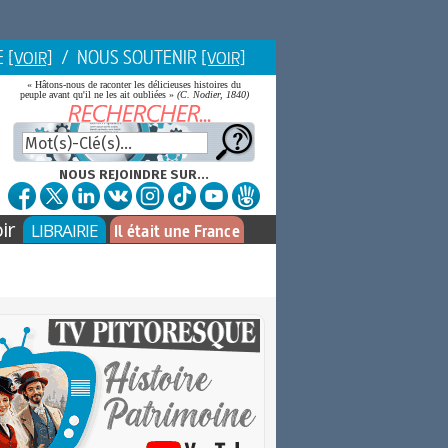
E
/ NOUS SOUTENIR
[VOIR]
[VOIR]
« Hâtons-nous de raconter les délicieuses histoires du
peuple avant qu'il ne les ait oubliées »
(C. Nodier, 1840)
NOUS REJOINDRE SUR...
ir
LIBRAIRIE
Il était une France