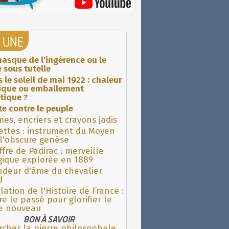
A UNE
asque de l'ingérence ou le
 sous tutelle
 le soleil de mai 1922 : chaleur
rique ou emballement
tique ?
ite contre le peuple
es, encriers et crayons jadis
ettes : instrument du Moyen
l'obscure genèse
fre de Padirac : merveille
gique explorée en 1889
ndeur d'âme du chevalier
d
lation de l'Histoire de France :
re le passé pour glorifier le
 nouveau
BON À SAVOIR
rcher la pierre philosophale