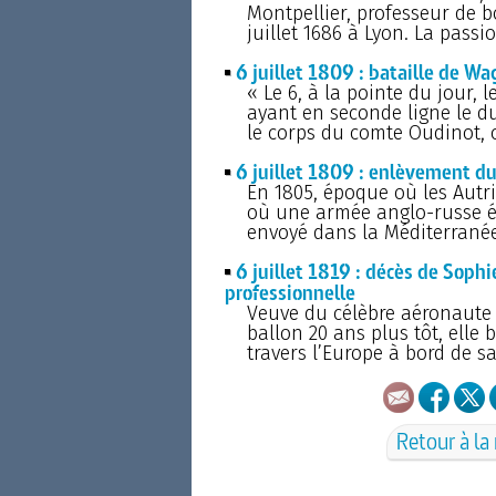
Montpellier, professeur de b
juillet 1686 à Lyon. La passi
6 juillet 1809 : bataille de W
« Le 6, à la pointe du jour,
ayant en seconde ligne le duc 
le corps du comte Oudinot, 
6 juillet 1809 : enlèvement du
En 1805, époque où les Autric
où une armée anglo-russe ét
envoyé dans la Méditerranée
6 juillet 1819 : décès de Sop
professionnelle
Veuve du célèbre aéronaute 
ballon 20 ans plus tôt, elle 
travers l’Europe à bord de sa
Retour à la