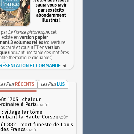
saura vous ravir
par ses récits
abondamment
illustrés !
 par
La France pittoresque
, cet
 existe en
version papier
ant 3 volumes reliés
(couverture
dos carré et cousu) ET en
version
que
(incluant une table des matières
table thématique cliquables)
RÉSENTATION ET COMMANDE
◄
Les Plus
RÉCENTS
Les Plus
LUS
oût 1705 : chaleur
rdinaire à Paris
6 AOÛT
 : village fantôme
ombant la Haute-Corse
5 AOÛT
oût 882 : mort funeste de Louis
oi des Francs
5 AOÛT