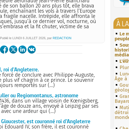
élèbre aéronaute Jean-Pierre Blanchard
 de son ballon 20 ans plus tôt, elle brava
eule, enchaînant les vols à travers l’Europe
 fragile nacelle. Intrépide, elle affronta le
risques, jusqu’à ce dernier vol, nocturne, où
À L
s’embrasa et la fit chuter, victime de sa
Le m
peuple
Publié le
LUNDI
6 JUILLET 2026
, par
REDACTION
Sous
histo
média
L'él
Plum
, roi d'Angleterre.
Lun
té forcé de conclure avec Philippe-Auguste,
Âge à 
le plus vif chagrin à ce prince. Le souvenir
ujours remportés sur (…)
Gouf
géolo
 Muller ou Regiomontanus, astronome
Gra
 1436, dans un village voisin de Kœnigsberg,
Bayar
l’âge de douze ans, envoyé à Leipzig par ses
Muti
e avec une ardeur qui (…)
détrui
monde
e Gloucester, est couronné roi d’Angleterre
i Edouard IV, son frère, il est couronné
Che