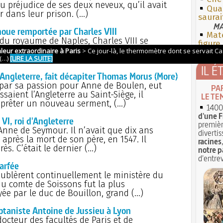
au préjudice de ses deux neveux, qu’il avait
Qua
rir dans leur prison. (…)
saurai
MA
rnoue remportée par Charles VIII
Mate
 du royaume de Naples, Charles VIII se
figure
e avec son armée ; mais le pape, le roi des
Venise s’étaient ligués pour (…)
IL É
 d'Angleterre, fait décapiter Thomas Morus (More)
é par sa passion pour Anne de Boulen, eut
PA
saient l’Angleterre au Saint-Siège, il
LE TE
i prêter un nouveau serment, (…)
1400 
d'une F
 VI, roi d'Angleterre
premièr
 d’Anne de Seymour. Il n’avait que dix ans
divertis
après la mort de son père, en 1547. Il
racines
s. C’était le dernier (…)
notre p
d'entrev
Marfée
roublèrent continuellement le ministère du
 du comte de Soissons fut la plus
yée par le duc de Bouillon, grand (…)
botaniste Antoine de Jussieu à Lyon
docteur des facultés de Paris et de