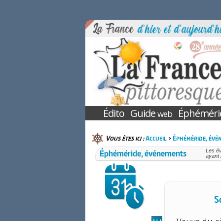
Édito
Guide
Éphéméri
web
Vous êtes ici :
Accueil
>
Éphéméride, évé
Éphéméride, événements
Les év
ayant 
S