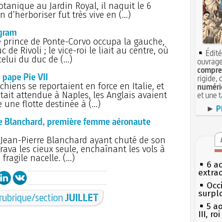
otanique au Jardin Royal, il naquit le 6
on d’herboriser fut très vive en (…)
agram
 le prince de Ponte-Corvo occupa la gauche,
de Rivoli ; le vice-roi le liait au centre, où
Édité
celui du duc de (…)
ouvrage
compren
 pape Pie VII
rigide, 
hiens se reportaient en force en Italie, et
numéri
ait attendue à Naples, les Anglais avaient
et une 
 une flotte destinée à (…)
►
P
hie Blanchard, première femme aéronaute
Jean-Pierre Blanchard ayant chuté de son
brava les cieux seule, enchaînant les vols à
 fragile nacelle. (…)
6 a
extrao
Occi
surpl
 rubrique/section
JUILLET
5 a
III, r