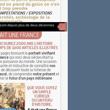
nd on prend du galon on n'en
t trop prendre
NIFESTATIONS / EXPOSITIONS
rnités, archéologie de la
 maternelle
TAIT UNE FRANCE
RCOUREZ 2000 ANS L'HISTOIRE
MPS DE 1600 ARTICLES ILLUSTRÉS
pages brossant le
portrait vivifiant
rance
qui voici deux siècles était la
e puissance du monde. Une occasion
sante et instructive de connaître
nos
, de découvrir toute la richesse de
assé
, de comprendre
notre présent
et
oir le
futur d'un pays millénaire
QUE VOUS SOYEZ
UN SIMPLE
CURIEUX
OU UN FÉRU
D'HISTOIRE,
Il était une France