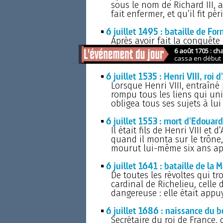
sous le nom de Richard III, 
fait enfermer, et qu’il fit pé
6 juillet 1495 : bataille de Fo
Après avoir fait la conquête
disposait à revenir en Franc
Romains et la république de 
6 juillet 1535 : Henri VIII, roi
Lorsque Henri VIII, entraîn
rompu tous les liens qui unis
obligea tous ses sujets à lu
6 juillet 1553 : mort d'Edouard
Il était fils de Henri VIII et
quand il monta sur le trône, 
mourut lui-même six ans aprè
6 juillet 1641 : bataille de la 
De toutes les révoltes qui t
cardinal de Richelieu, celle
dangereuse : elle était appu
6 juillet 1686 : naissance du 
Secrétaire du roi de France, 