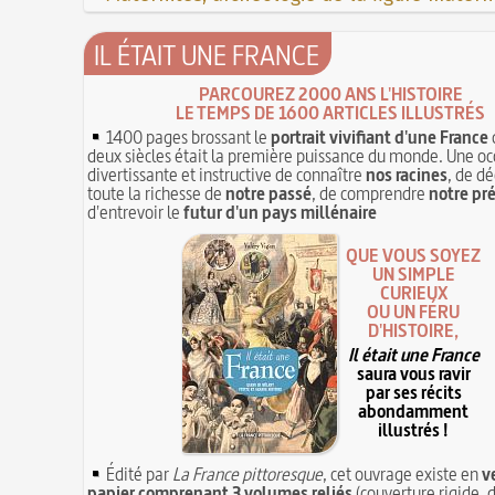
IL ÉTAIT UNE FRANCE
PARCOUREZ 2000 ANS L'HISTOIRE
LE TEMPS DE 1600 ARTICLES ILLUSTRÉS
1400 pages brossant le
portrait vivifiant d'une France
deux siècles était la première puissance du monde. Une oc
divertissante et instructive de connaître
nos racines
, de dé
toute la richesse de
notre passé
, de comprendre
notre pr
d'entrevoir le
futur d'un pays millénaire
QUE VOUS SOYEZ
UN SIMPLE
CURIEUX
OU UN FÉRU
D'HISTOIRE,
Il était une France
saura vous ravir
par ses récits
abondamment
illustrés !
Édité par
La France pittoresque
, cet ouvrage existe en
v
papier comprenant 3 volumes reliés
(couverture rigide, d