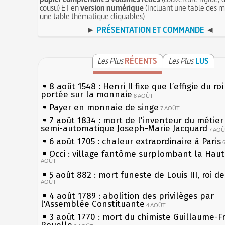
cousu) ET en
version numérique
(incluant une table des m
une table thématique cliquables)
►
PRÉSENTATION ET COMMANDE
◄
Les Plus
RÉCENTS
Les Plus
LUS
8 août 1548 : Henri II fixe que l’effigie du ro
portée sur la monnaie
8 AOÛT
Payer en monnaie de singe
7 AOÛT
7 août 1834 : mort de l'inventeur du métier 
semi-automatique Joseph-Marie Jacquard
7 AO
6 août 1705 : chaleur extraordinaire à Paris
Occi : village fantôme surplombant la Hau
AOÛT
5 août 882 : mort funeste de Louis III, roi d
AOÛT
4 août 1789 : abolition des privilèges par
l'Assemblée Constituante
4 AOÛT
3 août 1770 : mort du chimiste Guillaume-F