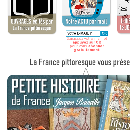
Saisissez votre mail, et
appuyez sur OK
pour vous
abonner
gratuitement