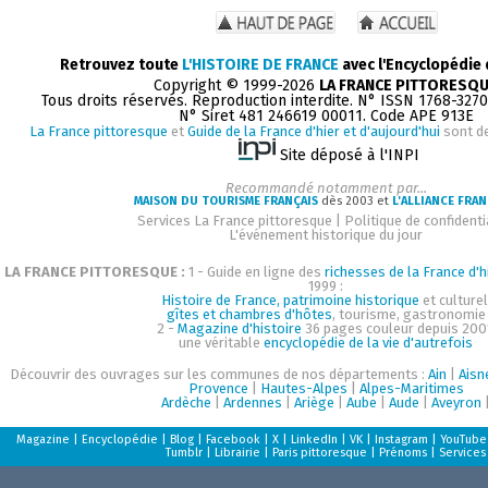
Retrouvez toute
L'HISTOIRE DE FRANCE
avec l'Encyclopédie
Copyright © 1999-2026
LA FRANCE PITTORESQ
Tous droits réservés. Reproduction interdite. N° ISSN 1768-327
N° Siret 481 246619 00011. Code APE 913E
La France pittoresque
et
Guide de la France d'hier et d'aujourd'hui
sont d
Site déposé à l'INPI
Recommandé notamment par...
MAISON DU TOURISME FRANÇAIS
dès 2003 et
L'ALLIANCE FRAN
Services La France pittoresque
|
Politique de confidenti
L'événement historique du jour
LA FRANCE PITTORESQUE :
1 - Guide en ligne des
richesses de la France d'h
1999 :
Histoire de France, patrimoine historique
et culturel
gîtes et chambres d'hôtes
, tourisme, gastronomie
2 -
Magazine d'histoire
36 pages couleur depuis 200
une véritable
encyclopédie de la vie d'autrefois
Découvrir des ouvrages sur les communes de nos départements :
Ain
|
Aisn
Provence
|
Hautes-Alpes
|
Alpes-Maritimes
Ardèche
|
Ardennes
|
Ariège
|
Aube
|
Aude
|
Aveyron
Magazine
|
Encyclopédie
|
Blog
|
Facebook
|
X
|
LinkedIn
|
VK
|
Instagram
|
YouTube
Tumblr
|
Librairie
|
Paris pittoresque
|
Prénoms
|
Services