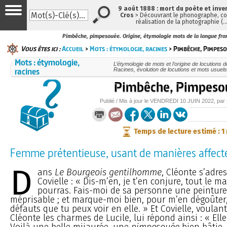
9 août 1888 : mort du poète et inve
Cros
> Découvrant le phonographe, con
réalisation de la photographie (
Pimbêche, pimpesouée. Origine, étymologie mots de la langue fra
Vous êtes ici :
Accueil
>
Mots : étymologie, racines
> Pimbêche, Pimpes
Mots : étymologie,
L’étymologie de mots et l’origine de locutions d
racines
Racines, évolution de locutions et mots usue
Pimbêche, Pimpeso
Publié / Mis à jour le
VENDREDI
10 JUIN 2022
, par
Temps de lecture estimé : 1
Femme prétentieuse, usant de manières affectée
D
ans
Le Bourgeois gentilhomme
, Cléonte s’adre
Covielle : « Dis-m’en, je t’en conjure, tout le m
pourras. Fais-moi de sa personne une peinture
méprisable ; et marque-moi bien, pour m’en dégoûter,
défauts que tu peux voir en elle. » Et Covielle, voulan
Cléonte les charmes de Lucile, lui répond ainsi : « Ell
Voilà une belle mijaurée, une
pimpesouée
bien bâtie,