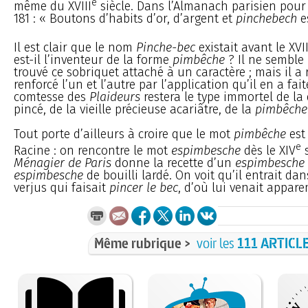
e
même du XVIII
siècle. Dans l’Almanach parisien pour 
181 : « Boutons d’habits d’or, d’argent et
pinchebech
e
Il est clair que le nom
Pinche-bec
existait avant le XVI
est-il l’inventeur de la forme
pimbêche
? Il ne semble 
trouvé ce sobriquet attaché à un caractère ; mais il a 
renforcé l’un et l’autre par l’application qu’il en a fait
comtesse des
Plaideurs
restera le type immortel de l
pincé, de la vieille précieuse acariâtre, de la
pimbêche
Tout porte d’ailleurs à croire que le mot
pimbêche
est
e
Racine : on rencontre le mot
espimbesche
dès le XIV
s
Ménagier de Paris
donne la recette d’un
espimbesche
espimbesche
de bouilli lardé. On voit qu’il entrait da
verjus qui faisait
pincer le bec
, d’où lui venait appa
Même rubrique >
voir les
111 ARTICL