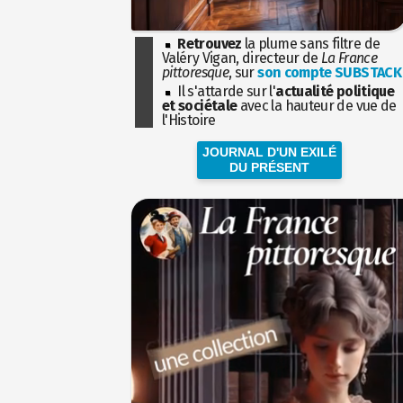
Retrouvez
la plume sans filtre de
Valéry Vigan, directeur de
La France
pittoresque
, sur
son compte SUBSTACK
Il s'attarde sur l'
actualité politique
et sociétale
avec la hauteur de vue de
l'Histoire
JOURNAL D'UN EXILÉ
DU PRÉSENT