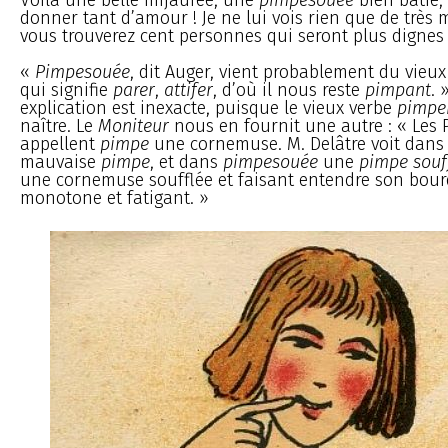
donner tant d’amour ! Je ne lui vois rien que de très m
vous trouverez cent personnes qui seront plus dignes
«
Pimpesouée
, dit Auger, vient probablement du vieu
qui signifie
parer
,
attifer
, d’où il nous reste
pimpant
. 
explication est inexacte, puisque le vieux verbe
pimpe
naître. Le
Moniteur
nous en fournit une autre : « Les
appellent
pimpe
une cornemuse. M. Delâtre voit dan
mauvaise
pimpe
, et dans
pimpesouée
une
pimpe souf
une cornemuse soufflée et faisant entendre son bo
monotone et fatigant. »