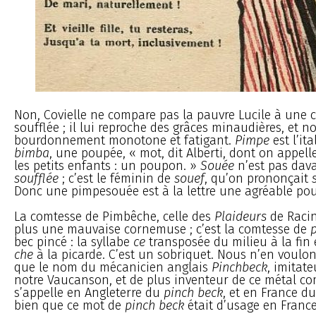
Non, Covielle ne compare pas la pauvre Lucile à une
soufflée ; il lui reproche des grâces minaudières, et 
bourdonnement monotone et fatigant.
Pimpe
est l’it
bimba
, une poupée, « mot, dit Alberti, dont on appel
les petits enfants : un poupon. »
Souée
n’est pas dav
soufflée
; c’est le féminin de
souef
, qu’on prononçait
Donc une pimpesouée est à la lettre une agréable po
La comtesse de Pimbêche, celle des
Plaideurs
de Racin
plus une mauvaise cornemuse ; c’est la comtesse de
bec pincé : la syllabe
ce
transposée du milieu à la fin
che
à la picarde. C’est un sobriquet. Nous n’en voulon
que le nom du mécanicien anglais
Pinchbeck
, imitat
notre Vaucanson, et de plus inventeur de ce métal c
s’appelle en Angleterre du
pinch beck
, et en France d
bien que ce mot de
pinch beck
était d’usage en Franc