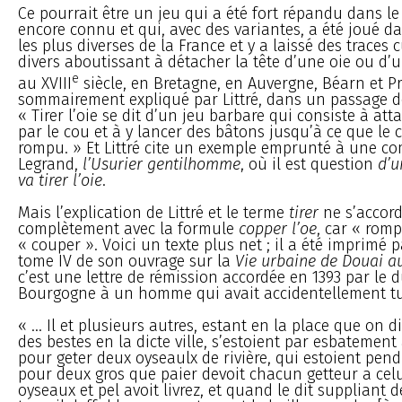
Ce pourrait être un jeu qui a été fort répandu dans le 
encore connu et qui, avec des variantes, a été joué da
les plus diverses de la France et y a laissé des traces
divers aboutissant à détacher la tête d’une oie ou d’
e
au XVIII
siècle, en Bretagne, en Auvergne, Béarn et Pr
sommairement expliqué par Littré, dans un passage de
« Tirer l’oie se dit d’un jeu barbare qui consiste à at
par le cou et à y lancer des bâtons jusqu’à ce que le c
rompu. » Et Littré cite un exemple emprunté à une c
Legrand,
l’Usurier gentilhomme
, où il est question
d’u
va tirer l’oie
.
Mais l’explication de Littré et le terme
tirer
ne s’accor
complètement avec la formule
copper l’oe
, car « romp
« couper ». Voici un texte plus net ; il a été imprimé 
tome IV de son ouvrage sur la
Vie urbaine de Douai 
c’est une lettre de rémission accordée en 1393 par le 
Bourgogne à un homme qui avait accidentellement tu
« ... Il et plusieurs autres, estant en la place que on 
des bestes en la dicte ville, s’estoient par esbatemen
pour geter deux oyseaulx de rivière, qui estoient pend
pour deux gros que paier devoit chacun getteur a celu
oyseaux et pel avoit livrez, et quand le dit suppliant 