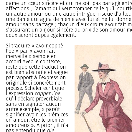
dame un cœur sincère et qui ne soit pas partagé entr
affections ; l’amant qui veut tromper celle qu’il court
un autre amour ou une autre intrigue, risque d’ailleu
une dame qui agira de même avec lui et ne lui donne
amour sans partage ; chacun d’eux croira avoir fait me
s’assurant un amour sincère au prix de son amour me
deux seront dupés également.
Si traduire « avoir coppé
l’oe » par « avoir fait
merveille » semble en
accord avec le contexte,
reste que cette traduction
est bien abstraite et vague
par rapport à l’expression
originale si concrètement
précise. Scheler écrit que
l’expression
copper l’oe
,
qu’il déclare proverbiale
sans en signaler aucun
autre exemple, « paraît
signifier avoir les prémices
en amour, être le premier
amoureux ». A priori, il n’a
pas entendu que
oie
,