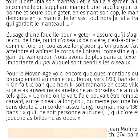
tour, il deffubla son manteau et le bailla a garder [à u
si comme le dit suppliant manioit une faucille qu’il cu
bonne et seure pour geter, en esmant son cop, le man
demoura en la main et le fer yssi tout hors [et alla fr
qui gardoit le manteau] ... »
L’usage d’une faucille pour « geter » assure qu’il s’ag
le cou de l’oie, ou ici d’oiseaux de rivière, c’est-à-dire
comme l’oie, un cou assez long pour qu’on puisse l’a
atteindre et abîmer le corps de l’oiseau comestible qu
gain du vainqueur. Nous avons de plus dans ce texte l
importante du
pel
auquel sont pendus les oiseaux.
Pour le Moyen Age voici encore quelques mentions qu
probablement au même jeu. Douai, vers 1230, ban de l
« On fait le ban que hom ki soit manans en ceste ville
ki jete as auwes ne as anetes ne as borsetes ne a nu
tels giés. » Comme on le voit, l’oie pouvait être rempl
canard, autre oiseau à long·cou, ou même par une b
sans doute à un cordon assez long. Tournai, mars 1361
bans : « qu’il ne soit personne aucune (...) qui d’ore en
jeueche as billes ne as oues. »
Jean Moline
ch. 274, par