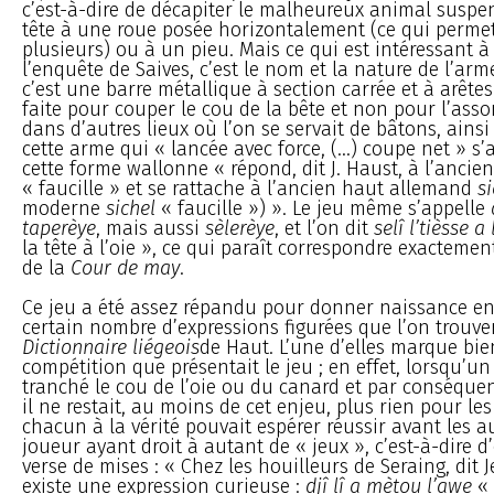
c’est-à-dire de décapiter le malheureux animal suspe
tête à une roue posée horizontalement (ce qui permet 
plusieurs) ou à un pieu. Mais ce qui est intéressant à
l’enquête de Saives, c’est le nom et la nature de l’arm
c’est une barre métallique à section carrée et à arête
faite pour couper le cou de la bête et non pour l’a
dans d’autres lieux où l’on se servait de bâtons, ainsi q
cette arme qui « lancée avec force, (...) coupe net » s’
cette forme wallonne « répond, dit J. Haust, à l’ancie
« faucille » et se rattache à l’ancien haut allemand
si
moderne
sichel
« faucille ») ». Le jeu même s’appelle
taperèye
, mais aussi
sèlerèye
, et l’on dit
selî l’tièsse a
la tête à l’oie », ce qui paraît correspondre exacteme
de la
Cour de may
.
Ce jeu a été assez répandu pour donner naissance e
certain nombre d’expressions figurées que l’on trouve
Dictionnaire liégeois
de Haut. L’une d’elles marque bie
compétition que présentait le jeu ; en effet, lorsqu’un
tranché le cou de l’oie ou du canard et par conséquen
il ne restait, au moins de cet enjeu, plus rien pour les
chacun à la vérité pouvait espérer réussir avant les a
joueur ayant droit à autant de « jeux », c’est-à-dire d’
verse de mises : « Chez les houilleurs de Seraing, dit J
existe une expression curieuse :
djî lî a mètou l’awe
« 