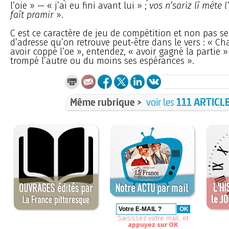
l’oie » — « j’ai eu fini avant lui » ;
vos n’sariz lî mète l
faît pramir
».
C est ce caractère de jeu de compétition et non pas s
d’adresse qu’on retrouve peut-être dans le vers : « C
avoir coppé l’oe », entendez, « avoir gagné la partie »
trompé l’autre ou du moins ses espérances ».
Même rubrique >
voir les
111 ARTICL
Saisissez votre mail, et
appuyez sur OK