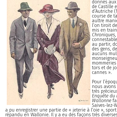
donnés aux 
de Castille 
d’Autriche (
course de t
aultre mani
l’on tiroit d
mis en train
Chroniques
,
connestable 
au partir, 
des gens, d
aucuns mule
monseigneu
mommeries 
tors et de j
cannes ».
Pour l’époq
nous avons
très précie
Enquête du 
Wallonne
fa
Saives-lez-
a pu enregistrer une partie de « jeterie à l’oie », sport
répandu en Wallonie. Il y a eu des façons très diverses