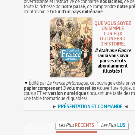
divertissante et instructive de connaître
nos racines
, de dé
toute la richesse de
notre passé
, de comprendre
notre pr
d'entrevoir le
futur d'un pays millénaire
QUE VOUS SOYEZ
UN SIMPLE
CURIEUX
OU UN FÉRU
D'HISTOIRE,
Il était une France
saura vous ravir
par ses récits
abondamment
illustrés !
Édité par
La France pittoresque
, cet ouvrage existe en
v
papier comprenant 3 volumes reliés
(couverture rigide, d
cousu) ET en
version numérique
(incluant une table des m
une table thématique cliquables)
►
PRÉSENTATION ET COMMANDE
◄
Les Plus
RÉCENTS
Les Plus
LUS