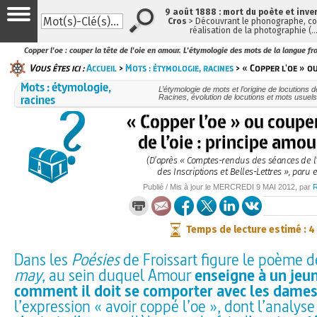
9 août 1888 : mort du poète et inve
Cros
> Découvrant le phonographe, con
réalisation de la photographie (
Copper l'oe : couper la tête de l'oie en amour. L'étymologie des mots de la langue fra
Vous êtes ici :
Accueil
>
Mots : étymologie, racines
> « Copper l'oe » ou
Mots : étymologie,
L’étymologie de mots et l’origine de locutions d
racines
Racines, évolution de locutions et mots usue
« Copper l’oe » ou couper
de l’oie : principe amo
(D’après « Comptes-rendus des séances de 
des Inscriptions et Belles-Lettres », paru 
Publié / Mis à jour le
MERCREDI
9 MAI 2012
, par
Temps de lecture estimé : 4
Dans les
Poésies
de Froissart figure le poème 
may
, au sein duquel Amour
enseigne à un je
comment il doit se comporter avec les dames
l’expression « avoir coppé l’oe », dont l’analyse