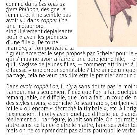
comme dans
Les oies de
frère Philippe
, désigne la
femme, et il ne semble pas
avoir vu dans
copper l’oe
une métaphore,
singulièrement déplaisante,
pour « avoir les prémices
d’une fille ». De toute
manière, si l’on pouvait à la
rigueur accepter le sens proposé par Scheler pour le «
qui s’imagine avoir affaire à une pure jeune fille, — 
qu’il s’agisse de jeunes filles, — comment attribuer à
« fausse » une erreur semblable ? Etre aimée unique
partage, cela ne veut pas dire être le premier amour 
Dans
avoir coppé l’oe
, il n’y a sans doute pas la moin
l’amour, mais seulement l’idée que l’on a fait quelqu
remarquable, de difficile, que l’on a fait un coup de 
des styles divers, « déniché l’oiseau rare », ou bien «
mille » ou encore « décroché la timbale », etc. À l’ori
l’expression, il doit y avoir quelque difficile jeu d’adr
réellement ou par figure, jouait son rôle. On pourrait
autre sens, ce lui de « être le maître, faire ses volonté
mais on ne comprendrait pas alors pourquoi le verbe 