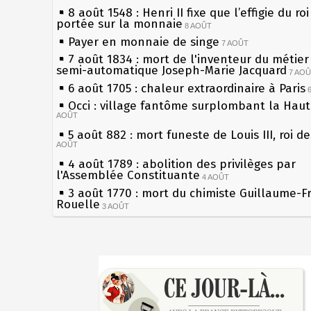
8 août 1548 : Henri II fixe que l’effigie du ro
portée sur la monnaie
8 AOÛT
Payer en monnaie de singe
7 AOÛT
7 août 1834 : mort de l'inventeur du métier 
semi-automatique Joseph-Marie Jacquard
7 AO
6 août 1705 : chaleur extraordinaire à Paris
Occi : village fantôme surplombant la Hau
AOÛT
5 août 882 : mort funeste de Louis III, roi d
AOÛT
4 août 1789 : abolition des privilèges par
l'Assemblée Constituante
4 AOÛT
3 août 1770 : mort du chimiste Guillaume-F
Rouelle
3 AOÛT
Musée Jean de La Fontaine : réouverture a
rénovation
2 AOÛT
2 août 1802 : Bonaparte est nommé consul 
Sécheresses (Grandes), étés caniculaires à 
AOÛT
les siècles
1er août 1589 : Henri III est poignardé à Sa
27 mai 1610 : supplice de François Ravaillac
par Jacques Clément, moine jacobin
du roi Henri IV
1ER AOÛT
31 juillet 1899 : décret instaurant les moug