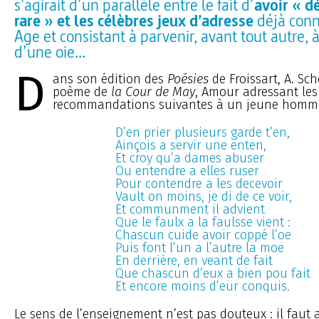
s’agirait d’un parallèle entre le fait d’
avoir « d
rare » et les célèbres jeux d’adresse
déjà con
Age et consistant à parvenir, avant tout autre, à
d’une oie...
D
ans son édition des
Poésies
de Froissart, A. Sch
poème de
la Cour de May
, Amour adressant les
recommandations suivantes à un jeune homme
D’en prier plusieurs garde t’en,
Ainçois a servir une enten,
Et croy qu’a dames abuser
Ou entendre a elles ruser
Pour contendre a les decevoir
Vault on moins, je di de ce voir,
Et communment il advient
Que le faulx a la faulsse vient :
Chascun cuide avoir coppé l’oe
Puis font l’un a l’autre la moe
En derrière, en veant de fait
Que chascun d’eux a bien pou fait
Et encore moins d’eür conquis.
Le sens de l’enseignement n’est pas douteux : il faut 