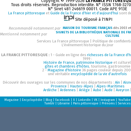
Copyright © 1999-2026
LA FRANCE PITTORESQ
Tous droits réservés. Reproduction interdite. N° ISSN 1768-327
N° Siret 481 246619 00011. Code APE 913E
La France pittoresque
et
Guide de la France d'hier et d'aujourd'hui
sont d
Site déposé à l'INPI
Recommandé notamment par
MAISON DU TOURISME FRANÇAIS
dès 2003 e
SIGNETS DE LA BIBLIOTHÈQUE NATIONALE DE FR
Mentionné notamment par
CULTURE
Services La France pittoresque
|
Politique de confidenti
L'événement historique du jour
LA FRANCE PITTORESQUE :
1 - Guide en ligne des
richesses de la France d'h
1999 :
Histoire de France, patrimoine historique
et culturel
gîtes et chambres d'hôtes
, tourisme, gastronomie
2 -
Magazine d'histoire
36 pages couleur depuis 200
une véritable
encyclopédie de la vie d'autrefois
Découvrir des ouvrages sur les communes de nos départements :
Ain
|
Aisn
Provence
|
Hautes-Alpes
|
Alpes-Maritimes
Ardèche
|
Ardennes
|
Ariège
|
Aube
|
Aude
|
Aveyron
Magazine
|
Encyclopédie
|
Blog
|
Facebook
|
X
|
LinkedIn
|
VK
|
Instagram
|
YouTube
Tumblr
|
Librairie
|
Paris pittoresque
|
Prénoms
|
Services