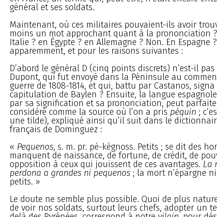
général et ses soldats.
Maintenant, où ces militaires pouvaient-ils avoir tro
moins un mot approchant quant à la prononciation ? 
Italie ? en Égypte ? en Allemagne ? Non. En Espagne ?
apparemment, et pour les raisons suivantes :
D’abord le général D (cinq points discrets) n’est-il pas
Dupont, qui fut envoyé dans la Péninsule au commen
guerre de 1808-1814, et qui, battu par Castanos, signa
capitulation de Baylen ? Ensuite, la langue espagnole
par sa signification et sa prononciation, peut parfait
considéré comme la source où l’on a pris
péquin
; c’e
une tilde), expliqué ainsi qu’il suit dans le dictionna
français de Dominguez :
«
Pequenos
, s. m. pr. pé-kégnoss. Petits ; se dit des 
manquent de naissance, de fortune, de crédit, de pouv
opposition à ceux qui jouissent de ces avantages.
La 
perdona a grandes ni pequenos
; la mort n’épargne ni
petits. »
Le doute ne semble plus possible. Quoi de plus naturel
de voir nos soldats, surtout leurs chefs, adopter un t
delà des Pyrénées, correspond à notre
vilain
, pour dés