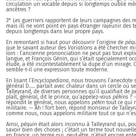
circulation un vocable depuis si longtemps oublié mê
ancêtres ?
3° Les guerriers rapportent de leurs campagnes des m
mais ils ne vont point en pays étranger rajeunir des te
depuis longtemps dans leur propre pays.
En remontant si haut pour découvrir l’origine de
péqu
que le savant auteur des
Variations
a été chercher mi
loin : l’ancienne prononciation ne peut pas tout expl
langue, et François Génin, qui s’était spécialement oc
élude, a été incontestablement la dupe d’un mirage. 
semble-t-il une expression toute moderne.
En lisant l’
Encyclopediana
, nous trouvons l’anecdote s
général D..... parlait avec chaleur dans un cercle où se
Talleyrand, de diverses personnes qu’il qualifiait de
p
plaît, général, dit le prince, qu’appelez-vous
pékins
? —
répondit le général, nous appelons
pékin
tout ce qui 
militaire. — Ah ! fort bien, répond monsieur de Talleyr
comme nous, nous appelons militaire tout ce qui n’est 
Ainsi,
péquin
était alors inconnu à Talleyrand qui, pou
savoir bien des choses ; c’était un terme tout nouvel
en France, un terme qui, peut-être, n’était encore en