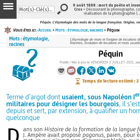
9 août 1888 : mort du poète et inve
Cros
> Découvrant le phonographe, con
réalisation de la photographie (
Péquin. L'étymologie des mots de la langue française. Origine, ra
Vous êtes ici :
Accueil
>
Mots : étymologie, racines
> Péquin
Mots : étymologie,
L’étymologie de mots et l’origine de locutions d
racines
Racines, évolution de locutions et mots usue
Péquin
Publié / Mis à jour le
VENDREDI
2 JUILLET 2021
, pa
Temps de lecture estimé : 2
er
Terme d’argot dont
usaient, sous Napoléon I
militaires pour désigner les bourgeois
, il s’e
depuis et sert, par extension, à qualifier un h
quelconque
D
ans son
Histoire de la formation de la langue 
J. Ampère avait proposé
paganus
, païen, pour 