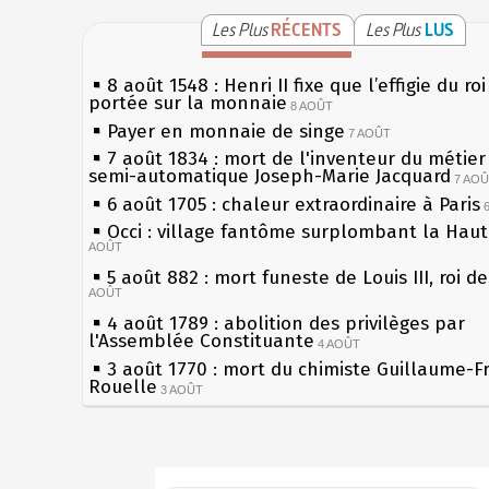
Les Plus
RÉCENTS
Les Plus
LUS
8 août 1548 : Henri II fixe que l’effigie du ro
portée sur la monnaie
8 AOÛT
Payer en monnaie de singe
7 AOÛT
7 août 1834 : mort de l'inventeur du métier 
semi-automatique Joseph-Marie Jacquard
7 AO
6 août 1705 : chaleur extraordinaire à Paris
Occi : village fantôme surplombant la Hau
AOÛT
5 août 882 : mort funeste de Louis III, roi d
AOÛT
4 août 1789 : abolition des privilèges par
l'Assemblée Constituante
4 AOÛT
3 août 1770 : mort du chimiste Guillaume-F
Rouelle
3 AOÛT
Musée Jean de La Fontaine : réouverture a
rénovation
2 AOÛT
2 août 1802 : Bonaparte est nommé consul 
Sécheresses (Grandes), étés caniculaires à 
AOÛT
les siècles