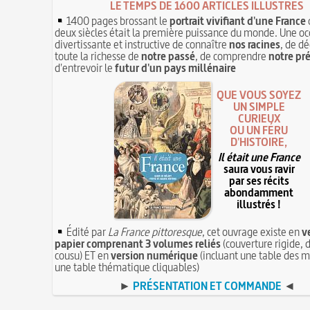
LE TEMPS DE 1600 ARTICLES ILLUSTRÉS
1400 pages brossant le
portrait vivifiant d'une France
deux siècles était la première puissance du monde. Une oc
divertissante et instructive de connaître
nos racines
, de dé
toute la richesse de
notre passé
, de comprendre
notre pr
d'entrevoir le
futur d'un pays millénaire
QUE VOUS SOYEZ
UN SIMPLE
CURIEUX
OU UN FÉRU
D'HISTOIRE,
Il était une France
saura vous ravir
par ses récits
abondamment
illustrés !
Édité par
La France pittoresque
, cet ouvrage existe en
v
papier comprenant 3 volumes reliés
(couverture rigide, d
cousu) ET en
version numérique
(incluant une table des m
une table thématique cliquables)
►
PRÉSENTATION ET COMMANDE
◄