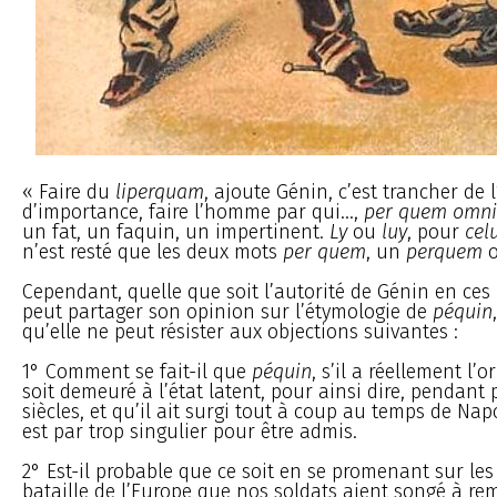
« Faire du
liperquam
, ajoute Génin, c’est trancher de
d’importance, faire l’homme par qui...,
per quem omnia
un fat, un faquin, un impertinent.
Ly
ou
luy
, pour
cel
n’est resté que les deux mots
per quem
, un
perquem
o
Cependant, quelle que soit l’autorité de Génin en ces
peut partager son opinion sur l’étymologie de
péquin
qu’elle ne peut résister aux objections suivantes :
1° Comment se fait-il que
péquin
, s’il a réellement l’
soit demeuré à l’état latent, pour ainsi dire, pendant p
siècles, et qu’il ait surgi tout à coup au temps de Nap
est par trop singulier pour être admis.
2° Est-il probable que ce soit en se promenant sur le
bataille de l’Europe que nos soldats aient songé à re