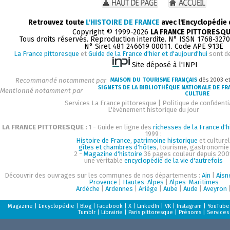
Retrouvez toute
L'HISTOIRE DE FRANCE
avec l'Encyclopédie
Copyright © 1999-2026
LA FRANCE PITTORESQ
Tous droits réservés. Reproduction interdite. N° ISSN 1768-327
N° Siret 481 246619 00011. Code APE 913E
La France pittoresque
et
Guide de la France d'hier et d'aujourd'hui
sont d
Site déposé à l'INPI
Recommandé notamment par
MAISON DU TOURISME FRANÇAIS
dès 2003 e
SIGNETS DE LA BIBLIOTHÈQUE NATIONALE DE FR
Mentionné notamment par
CULTURE
Services La France pittoresque
|
Politique de confidenti
L'événement historique du jour
LA FRANCE PITTORESQUE :
1 - Guide en ligne des
richesses de la France d'h
1999 :
Histoire de France, patrimoine historique
et culturel
gîtes et chambres d'hôtes
, tourisme, gastronomie
2 -
Magazine d'histoire
36 pages couleur depuis 200
une véritable
encyclopédie de la vie d'autrefois
Découvrir des ouvrages sur les communes de nos départements :
Ain
|
Aisn
Provence
|
Hautes-Alpes
|
Alpes-Maritimes
Ardèche
|
Ardennes
|
Ariège
|
Aube
|
Aude
|
Aveyron
Magazine
|
Encyclopédie
|
Blog
|
Facebook
|
X
|
LinkedIn
|
VK
|
Instagram
|
YouTube
Tumblr
|
Librairie
|
Paris pittoresque
|
Prénoms
|
Services