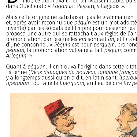
mot, ce qui n’avait rien d’invraisemblable, pui
dans Quicherat : «
Paganus
: Paysan, villageois ».
Mais cette origine ne satisfaisait pas le grammairien 
et, après avoir reconnu que
péquin
est un mot adopté
inventé) par les soldats de l’Empire pour désigner les 
proposa une autre qui se rattachait aux règles de l’a
prononciation, par lesquelles
em
sonnait
an
, et l’
r
s’ef
d’une consonne : «
Péquin
est pour
perquem
, pronon
péquan
, la prononciation vulgaire a fait
péquin
, comm
Arlequin
. »
Quant à
péquan
, il en trouva l’origine dans cette cita
Estienne
(Deux dialogues du nouveau langage français
y a longtemps aussi qu’on a dit, en latinisant,
liperq
liperquam
, ou faire le
liperquam
, au lieu de dire
luy p