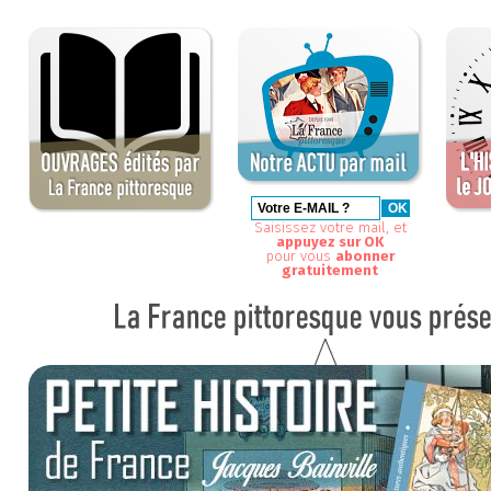
Saisissez votre mail, et
appuyez sur OK
pour vous
abonner
gratuitement