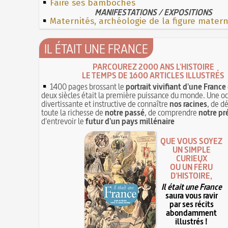
Faire ses bamboches
MANIFESTATIONS / EXPOSITIONS
Maternités, archéologie de la figure mater
IL ÉTAIT UNE FRANCE
PARCOUREZ 2000 ANS L'HISTOIRE
LE TEMPS DE 1600 ARTICLES ILLUSTRÉS
1400 pages brossant le
portrait vivifiant d'une France
deux siècles était la première puissance du monde. Une o
divertissante et instructive de connaître
nos racines
, de d
toute la richesse de
notre passé
, de comprendre
notre pr
d'entrevoir le
futur d'un pays millénaire
QUE VOUS SOYEZ
UN SIMPLE
CURIEUX
OU UN FÉRU
D'HISTOIRE,
Il était une France
saura vous ravir
par ses récits
abondamment
illustrés !