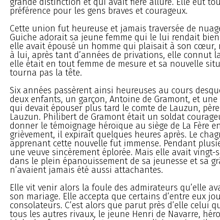
grande distinction et qui avait fière allure. Elle eut t
préférence pour les gens braves et courageux.
Cette union fut heureuse et jamais traversée de nuag
Guiche adorait sa jeune femme qui le lui rendait bie
elle avait épousé un homme qui plaisait à son cœur, 
à lui, après tant d’années de privations, elle connut l
elle était en tout femme de mesure et sa nouvelle situ
tourna pas la tête.
Six années passèrent ainsi heureuses au cours desqu
deux enfants, un garçon, Antoine de Gramont, et une f
qui devait épouser plus tard le comte de Lauzun, père
Lauzun. Philibert de Gramont était un soldat courageu
donner le témoignage héroïque au siège de La Fère en
grièvement, il expirait quelques heures après. Le cha
apprenant cette nouvelle fut immense. Pendant plusie
une veuve sincèrement éplorée. Mais elle avait vingt-six
dans le plein épanouissement de sa jeunesse et sa gr
n’avaient jamais été aussi attachantes.
Elle vit venir alors la foule des admirateurs qu’elle a
son mariage. Elle accepta que certains d’entre eux jou
consolateurs. C’est alors que parut près d’elle celui q
tous les autres rivaux, le jeune Henri de Navarre, hér