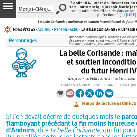
7 août 1834 : mort de l'inventeur du 
semi-automatique Joseph-Marie Jac
continuateur des efforts de Vaucanson,
perfectionné (…)
[LIRE]
La belle Corisande : maîtresse et soutien inconditionnel du futur H
Vous êtes ici :
Accueil
>
Personnages
> La belle Corisande : maîtresse 
Anecdotes biographiques, tranches de vie des
Personnages
des personnages ayant marqué l’Histoire de F
hommes politiques, inventeurs, scientifiques...
La belle Corisande : ma
et soutien inconditi
du futur Henri IV
(D’après « Le Petit Journal illustré », paru
Publié / Mis à jour le
LUNDI
25 JANVIER 2021
, par
Temps de lecture estimé : 
Si l’on devait décrire de quelques mots le
parc
flamboyant précédant la fin moins heureuse 
d’Andoins
, dite
la belle Corisande
, qui fut pour
IV une alliée de tous les instants dans les luttes