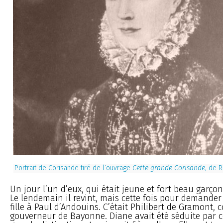
Portrait de Corisande tiré de l’ouvrage
Cette grande Corisande
, de 
Un jour l’un d’eux, qui était jeune et fort beau garçon,
Le lendemain il revint, mais cette fois pour demander
fille à Paul d’Andouins. C’était Philibert de Gramont,
gouverneur de Bayonne. Diane avait été séduite par 