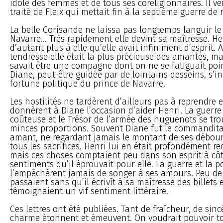
idole des femmes et de tous ses coreligionnaires. Il ve
traité de Fleix qui mettait fin à la septième guerre de r
La belle Corisande ne laissa pas longtemps languir le
Navarre... Très rapidement elle devint sa maîtresse. He
d’autant plus à elle qu’elle avait infiniment d’esprit.
tendresse elle était la plus précieuse des amantes, ma
savait être une compagne dont on ne se fatiguait poin
Diane, peut-être guidée par de lointains desseins, s’in
fortune politique du prince de Navarre.
Les hostilités ne tardèrent d’ailleurs pas à reprendre e
donnèrent à Diane l’occasion d’aider Henri. La guerre 
coûteuse et le Trésor de l’armée des huguenots se tro
minces proportions. Souvent Diane fut le commandita
amant, ne regardant jamais le montant de ses débour
tous les sacrifices. Henri lui en était profondément r
mais ces choses comptaient peu dans son esprit à cô
sentiments qu’il éprouvait pour elle. La guerre et la p
l’empêchèrent jamais de songer à ses amours. Peu de
passaient sans qu’il écrivît à sa maîtresse des billet
témoignaient un vif sentiment littéraire.
Ces lettres ont été publiées. Tant de fraîcheur, de sinc
charme étonnent et émeuvent. On voudrait pouvoir tou