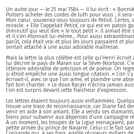
Un autre jour — le 25 mai 1584 — il lui écrit : « Bonniè
Poitiers acheter des cordes de luth pour vous ; il sera 
Mon cœur, souvenez-vous toujours de Petiot. Certes, sa
miracle. » Elle l’appelait
Petiot
, ce qui est en patois g
diminutif qui veut dire « le tout petit ». Il aimait être 
et il s’en étonnait lui-même... Pour aussi extraordinai
parût, cela était vrai et plus les jours passaient et plu
sentait attaché à une aussi adorable maîtresse.
Mais la lettre la plus célèbre est celle qu’Henri écrivi
lui décrire le pays de Maran sur la Sèvre-Niortaise. C
littéraire admirable de précision et de poésie. On regr
si étroit empêche une aussi longue citation. « L’on s’y 
écrivait-il, avec ce que l’on aime, et plaindre une absen
fait bon chanter. » Le doux Racan n’écrira jamais aus
l’on est surpris devant cette fraîcheur d’expression.
Les lettres étaient toujours aussi enflammées. Quelqu
trouve une trace de reconnaissance, car Diane fait des
venir en aide à son amant. Elle a vendu ses diamants
biens pour subvenir aux dépenses d’une campagne mil
A un moment, les troupes de la Ligue menaçaient, par
petite armée du prince de Navarre. Celui-ci le fait sav
Corisande qui, à ses frais, enrôle plusieurs milliers d