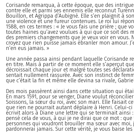
Corisande remarqua, à cette époque, que des intrigue
contre elle et parmi ses ennemis elle reconnut Turenn
Bouillon, et Agrippa d’Aubigné. Elle s’en plaignit à s
une violence et une fureur contenues. Le roi lui répond
1588, en ces termes : « Je vous fais une prière ; que v
toutes haines qu’avez voulues à qui que ce soit des m
des premiers changements que je veux voir en vous. N
croyez que rien puisse jamais ébranler mon amour. J’e
n’en eus jamais. »
Une année passa ainsi pendant laquelle Corisande re
en titre. Mais à partir de ce moment elle s’aperçut qu
décroissait chaque jour et malgré toutes ses déclarati
sentait nullement rassurée. Avec son instinct de femm
que c’était la fin et même elle devina sa rivale, Gabriel
Des mois passèrent ainsi dans cette situation qui étai
En mars 1591, pour se venger, Diane voulut réconcilie
Soissons, la sœur du roi, avec son mari. Elle faisait cel
que rien ne pourrait autant déplaire à Henri. Celui-ci l
écrivit alors à Diane une lettre qui se terminait ainsi 
pensé cela de vous, à qui je ne dirai que ce mot : que
personnes qui voudront brouiller ma sœur avec moi, j
pardonnerai jamais. Sur cette vérité, je vous baise les