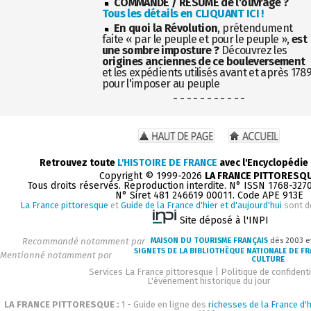
COMMANDE / RÉSUMÉ de l'ouvrage ?
Tous les détails en CLIQUANT ICI !
En quoi la Révolution
, prétendument
faite « par le peuple et pour le peuple »,
est
une sombre imposture ?
Découvrez les
origines anciennes de ce bouleversement
et les expédients utilisés avant et après 178
pour l'imposer au peuple
- - - - - - - - - - -
Retrouvez toute
L'HISTOIRE DE FRANCE
avec l'Encyclopédie
Copyright © 1999-2026
LA FRANCE PITTORESQ
Tous droits réservés. Reproduction interdite. N° ISSN 1768-327
N° Siret 481 246619 00011. Code APE 913E
La France pittoresque
et
Guide de la France d'hier et d'aujourd'hui
sont d
Site déposé à l'INPI
Recommandé notamment par
MAISON DU TOURISME FRANÇAIS
dès 2003 e
SIGNETS DE LA BIBLIOTHÈQUE NATIONALE DE F
Mentionné notamment par
CULTURE
Services La France pittoresque
|
Politique de confidenti
L'événement historique du jour
LA FRANCE PITTORESQUE :
1 - Guide en ligne des
richesses de la France d'h