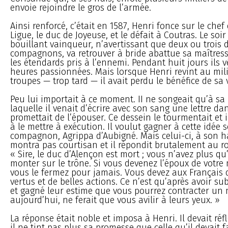
envoie rejoindre le gros de l’armée.
Ainsi renforcé, c’était en 1587, Henri fonce sur le chef
Ligue, le duc de Joyeuse, et le défait à Coutras. Le soi
bouillant vainqueur, n’avertissant que deux ou trois 
compagnons, va retrouver à bride abattue sa maîtresse
les étendards pris à l’ennemi. Pendant huit jours ils 
heures passionnées. Mais lorsque Henri revint au mil
troupes — trop tard — il avait perdu le bénéfice de sa v
Peu lui importait à ce moment. II ne songeait qu’à sa
laquelle il venait d’écrire avec son sang une lettre dan
promettait de l’épouser. Ce dessein le tourmentait et i
à le mettre à exécution. Il voulut gagner à cette idée 
compagnon, Agrippa d’Aubigné. Mais celui-ci, à son h
montra pas courtisan et il répondit brutalement au ro
« Sire, le duc d’Alençon est mort ; vous n’avez plus q
monter sur le trône. Si vous devenez l’époux de votre 
vous le fermez pour jamais. Vous devez aux Français 
vertus et de belles actions. Ce n’est qu’après avoir s
et gagné leur estime que vous pourrez contracter un 
aujourd’hui, ne ferait que vous avilir à leurs yeux. »
La réponse était noble et imposa à Henri. Il devait réf
il ne tint pas plus sa promesse que celle qu’il devait f