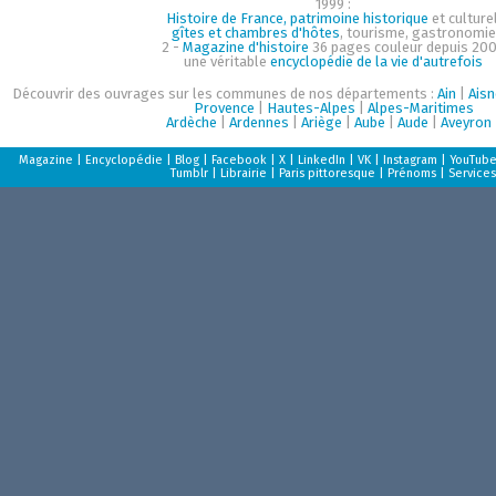
1999 :
Histoire de France, patrimoine historique
et culturel
gîtes et chambres d'hôtes
, tourisme, gastronomie
2 -
Magazine d'histoire
36 pages couleur depuis 200
une véritable
encyclopédie de la vie d'autrefois
Découvrir des ouvrages sur les communes de nos départements :
Ain
|
Aisn
Provence
|
Hautes-Alpes
|
Alpes-Maritimes
Ardèche
|
Ardennes
|
Ariège
|
Aube
|
Aude
|
Aveyron
Magazine
|
Encyclopédie
|
Blog
|
Facebook
|
X
|
LinkedIn
|
VK
|
Instagram
|
YouTub
Tumblr
|
Librairie
|
Paris pittoresque
|
Prénoms
|
Services