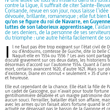
contre la Ligue, il suffirait de citer Sainte-Beuve
Corisande, revue en son jour, nous laisse l’idé
dévouée, brillante, romanesque ; elle fut bien
qu’on se figure du roi de Navarre, en Guyenne
luttes de son laborieux apprentissage
, l’aida
de ses deniers, de la personne de ses serviteur
du triomphe : une autre hérita facilement de s
I
l ne faut pas être trop exigeant sur l’état civil de
ou d’Andouins, comtesse de Guiche, dite
la belle 
Naquit-elle en 1554 ou 1556 ? Les avis sont partag
discuté gravement sur ces deux dates, les historiens
désormais d’accord sur l’automne 1554. Quant à l’ann
mort, certains avancent 1620, d’autre 1621. Mais sur p
d’existence, Diane en connut « seulement » 35 d’une 
et heureuse.
Elle eut cependant de la chance. Elle était la fille de 
un cadet de Gascogne, qui n’avait pour toute fortune
gentilhommière délabrée et un maigre patrimoine dont
aucun souci. Ferrailler, batailler était son affaire, mai
avec les armes qu’on faisait alors fortune quand le 
activité ne dépassait pas le bassin de la Garonne et cel