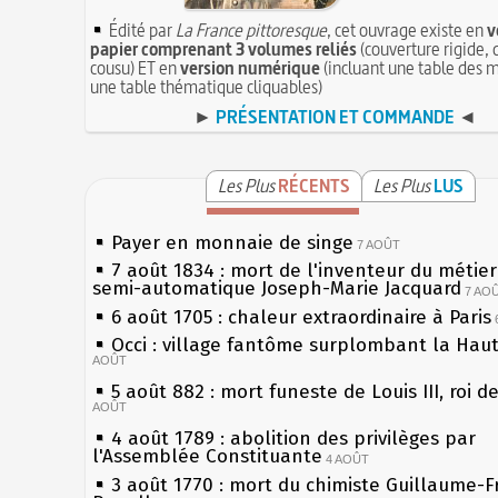
Édité par
La France pittoresque
, cet ouvrage existe en
v
papier comprenant 3 volumes reliés
(couverture rigide, 
cousu) ET en
version numérique
(incluant une table des m
une table thématique cliquables)
►
PRÉSENTATION ET COMMANDE
◄
Les Plus
RÉCENTS
Les Plus
LUS
Payer en monnaie de singe
7 AOÛT
7 août 1834 : mort de l'inventeur du métier 
semi-automatique Joseph-Marie Jacquard
7 AO
6 août 1705 : chaleur extraordinaire à Paris
Occi : village fantôme surplombant la Hau
AOÛT
5 août 882 : mort funeste de Louis III, roi d
AOÛT
4 août 1789 : abolition des privilèges par
l'Assemblée Constituante
4 AOÛT
3 août 1770 : mort du chimiste Guillaume-F