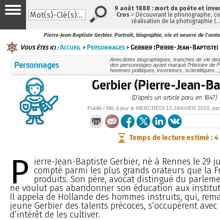
9 août 1888 : mort du poète et inve
Cros
> Découvrant le phonographe, con
réalisation de la photographie (
Pierre-Jean-Baptiste Gerbier. Portrait, biographie, vie et oeuvre de l'orat
Vous êtes ici :
Accueil
>
Personnages
> Gerbier (Pierre-Jean-Baptiste)
Anecdotes biographiques, tranches de vie des
Personnages
des personnages ayant marqué l’Histoire de F
hommes politiques, inventeurs, scientifiques...
Gerbier (Pierre-Jean-Ba
(D’après un article paru en 1847)
Publié / Mis à jour le
MERCREDI
13 JANVIER 2010
, pa
Temps de lecture estimé : 4
P
ierre-Jean-Baptiste Gerbier, né à Rennes le 29 ju
compté parmi les plus grands orateurs que la F
produits. Son père, avocat distingué du parlem
ne voulut pas abandonner son éducation aux institute
Il appela de Hollande des hommes instruits, qui, rem
jeune Gerbier des talents précoces, s’occupèrent ave
d’intérêt de les cultiver.