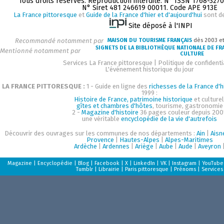
Tous droits réservés. Reproduction interdite. N° ISSN 1768-327
N° Siret 481 246619 00011. Code APE 913E
La France pittoresque
et
Guide de la France d'hier et d'aujourd'hui
sont d
Site déposé à l'INPI
Recommandé notamment par
MAISON DU TOURISME FRANÇAIS
dès 2003 e
SIGNETS DE LA BIBLIOTHÈQUE NATIONALE DE FR
Mentionné notamment par
CULTURE
Services La France pittoresque
|
Politique de confidenti
L'événement historique du jour
LA FRANCE PITTORESQUE :
1 - Guide en ligne des
richesses de la France d'h
1999 :
Histoire de France, patrimoine historique
et culturel
gîtes et chambres d'hôtes
, tourisme, gastronomie
2 -
Magazine d'histoire
36 pages couleur depuis 200
une véritable
encyclopédie de la vie d'autrefois
Découvrir des ouvrages sur les communes de nos départements :
Ain
|
Aisn
Provence
|
Hautes-Alpes
|
Alpes-Maritimes
Ardèche
|
Ardennes
|
Ariège
|
Aube
|
Aude
|
Aveyron
Magazine
|
Encyclopédie
|
Blog
|
Facebook
|
X
|
LinkedIn
|
VK
|
Instagram
|
YouTube
Tumblr
|
Librairie
|
Paris pittoresque
|
Prénoms
|
Services