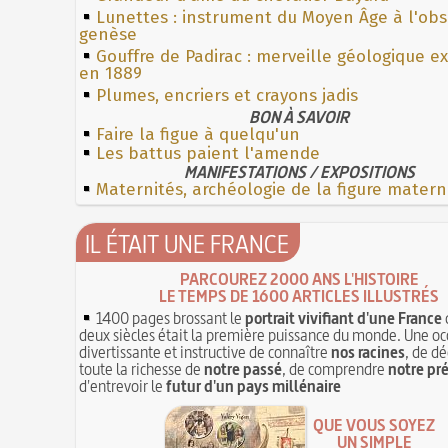
Lunettes : instrument du Moyen Âge à l'ob
genèse
Gouffre de Padirac : merveille géologique e
en 1889
Plumes, encriers et crayons jadis
BON À SAVOIR
Faire la figue à quelqu'un
Les battus paient l'amende
MANIFESTATIONS / EXPOSITIONS
Maternités, archéologie de la figure matern
IL ÉTAIT UNE FRANCE
PARCOUREZ 2000 ANS L'HISTOIRE
LE TEMPS DE 1600 ARTICLES ILLUSTRÉS
1400 pages brossant le
portrait vivifiant d'une France
deux siècles était la première puissance du monde. Une oc
divertissante et instructive de connaître
nos racines
, de dé
toute la richesse de
notre passé
, de comprendre
notre pr
d'entrevoir le
futur d'un pays millénaire
QUE VOUS SOYEZ
UN SIMPLE