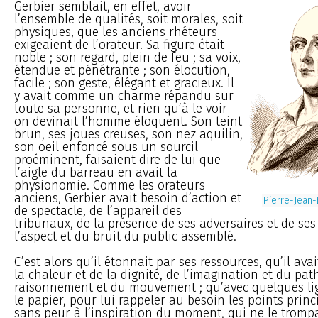
Gerbier semblait, en effet, avoir
l’ensemble de qualités, soit morales, soit
physiques, que les anciens rhéteurs
exigeaient de l’orateur. Sa figure était
noble ; son regard, plein de feu ; sa voix,
étendue et pénétrante ; son élocution,
facile ; son geste, élégant et gracieux. Il
y avait comme un charme répandu sur
toute sa personne, et rien qu’à le voir
on devinait l’homme éloquent. Son teint
brun, ses joues creuses, son nez aquilin,
son oeil enfoncé sous un sourcil
proéminent, faisaient dire de lui que
l’aigle du barreau en avait la
physionomie. Comme les orateurs
anciens, Gerbier avait besoin d’action et
Pierre-Jean-
de spectacle, de l’appareil des
tribunaux, de la présence de ses adversaires et de ses 
l’aspect et du bruit du public assemblé.
C’est alors qu’il étonnait par ses ressources, qu’il ava
la chaleur et de la dignité, de l’imagination et du pat
raisonnement et du mouvement ; qu’avec quelques lig
le papier, pour lui rappeler au besoin les points princip
sans peur à l’inspiration du moment, qui ne le trompai