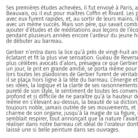
Ses premières études achevées, il fut envoyé à Paris, 
Beauvais, où il eut pour maîtres Coffin et Rivard. Les pr
avec eux furent rapides, et, au sortir de leurs mains, il
avec un même succès. Mais son père, qui savait combi
ajouter d’études et de méditations aux leçons de l’éco
pendant plusieurs années encore l’ardeur du jeune
de débuter au barreau.
Gerbier n’entra dans la lice qu’à près de vingt-huit a
éclatant et fit la plus vive sensation. Guéau de Revers
plus célèbres avocats d’alors, présagea ce que Gerbier
un jour, le prit en grande amitié, se porta même pour
lors toutes les plaidoiries de Gerbier furent de vérita
il se plaça hors ligne à la tête du barreau. L’énergie et
ses idées, la logique et la clarté de ses raisonnements,
pureté de son style, le sentiment de toutes les convena
profond et si difficile de ne paraître qu’à la hauteur d
même en s’élevant au-dessus, la beauté de sa dictio
toujours noble, jamais outrée de ses mouvements, et
charme de son organe, jusqu’à la magie de sa figure
semblait respirer, tout annonçait que la nature l’avait
réaliser dans notre barreau cet idéal de l’orateur don
laissé une si belle peinture dans ses ouvrages.