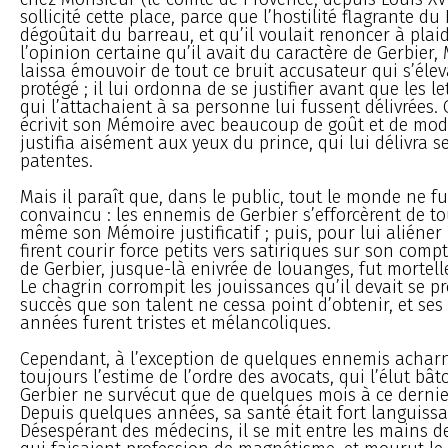
sollicité cette place, parce que l’hostilité flagrante du
dégoûtait du barreau, et qu’il voulait renoncer à plai
l’opinion certaine qu’il avait du caractère de Gerbier,
laissa émouvoir de tout ce bruit accusateur qui s’élev
protégé ; il lui ordonna de se justifier avant que les l
qui l’attachaient à sa personne lui fussent délivrées. G
écrivit son Mémoire avec beaucoup de goût et de modé
justifia aisément aux yeux du prince, qui lui délivra se
patentes.
Mais il paraît que, dans le public, tout le monde ne fu
convaincu : les ennemis de Gerbier s’efforcèrent de to
même son Mémoire justificatif ; puis, pour lui aliéner l
firent courir force petits vers satiriques sur son comp
de Gerbier, jusque-là enivrée de louanges, fut mortel
Le chagrin corrompit les jouissances qu’il devait se p
succès que son talent ne cessa point d’obtenir, et ses
années furent tristes et mélancoliques.
Cependant, à l’exception de quelques ennemis acharn
toujours l’estime de l’ordre des avocats, qui l’élut bât
Gerbier ne survécut que de quelques mois à ce derni
Depuis quelques années, sa santé était fort languissa
Désespérant des médecins, il se mit entre les mains 