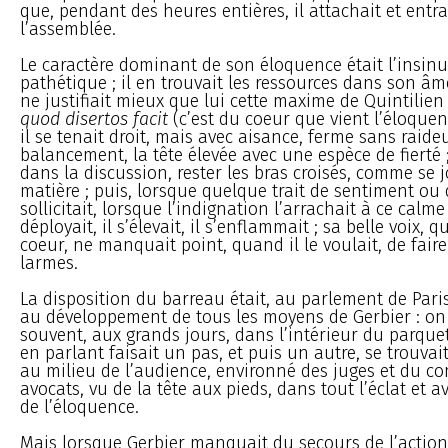
que, pendant des heures entières, il attachait et entra
l’assemblée.
Le caractère dominant de son éloquence était l’insinu
pathétique ; il en trouvait les ressources dans son â
ne justifiait mieux que lui cette maxime de Quintilien
quod disertos facit
(c’est du coeur que vient l’éloquen
il se tenait droit, mais avec aisance, ferme sans raideu
balancement, la tête élevée avec une espèce de fierté ;
dans la discussion, rester les bras croisés, comme se 
matière ; puis, lorsque quelque trait de sentiment ou 
sollicitait, lorsque l’indignation l’arrachait à ce calme
déployait, il s’élevait, il s’enflammait ; sa belle voix, q
coeur, ne manquait point, quand il le voulait, de faire
larmes.
La disposition du barreau était, au parlement de Paris
au développement de tous les moyens de Gerbier : on 
souvent, aux grands jours, dans l’intérieur du parquet,
en parlant faisait un pas, et puis un autre, se trouva
au milieu de l’audience, environné des juges et du c
avocats, vu de la tête aux pieds, dans tout l’éclat et a
de l’éloquence.
Mais lorsque Gerbier manquait du secours de l’action,