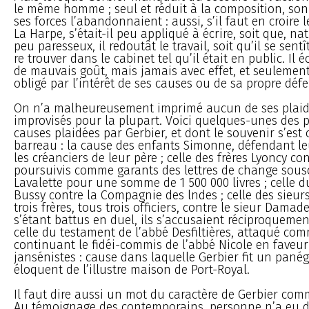
le même homme ; seul et réduit à la composition, son 
ses forces l’abandonnaient : aussi, s’il faut en croire
La Harpe, s’était-il peu appliqué à écrire, soit que, na
peu paresseux, il redoutât le travail, soit qu’il se sent
re trouver dans le cabinet tel qu’il était en public. Il é
de mauvais goût, mais jamais avec effet, et seulement 
obligé par l’intérêt de ses causes ou de sa propre défe
On n’a malheureusement imprimé aucun de ses plaid
improvisés pour la plupart. Voici quelques-unes des p
causes plaidées par Gerbier, et dont le souvenir s’est
barreau : la cause des enfants Simonne, défendant le
les créanciers de leur père ; celle des frères Lyoncy con
poursuivis comme garants des lettres de change sousc
Lavalette pour une somme de 1 500 000 livres ; celle 
Bussy contre la Compagnie des lndes ; celle des sieur
trois frères, tous trois officiers, contre le sieur Damad
s’étant battus en duel, ils s’accusaient réciproquemen
celle du testament de l’abbé Desfiltières, attaqué co
continuant le fidéi-commis de l’abbé Nicole en faveur
jansénistes : cause dans laquelle Gerbier fit un panég
éloquent de l’illustre maison de Port-Royal.
Il faut dire aussi un mot du caractère de Gerbier co
Au témoignage des contemporains, personne n’a eu 