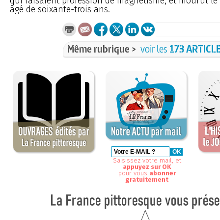
qui faisaient profession de magnétisme, et mourut le
âgé de soixante-trois ans.
Même rubrique >
voir les
173 ARTICL
Saisissez votre mail, et
appuyez sur OK
pour vous
abonner
gratuitement