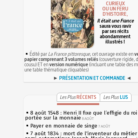
CURIEUX
OU UN FÉRU
D'HISTOIRE,
Il était une France
saura vous ravir
par ses récits
abondamment
illustrés !
Édité par
La France pittoresque
, cet ouvrage existe en
v
papier comprenant 3 volumes reliés
(couverture rigide, d
cousu) ET en
version numérique
(incluant une table des m
une table thématique cliquables)
►
PRÉSENTATION ET COMMANDE
◄
Les Plus
RÉCENTS
Les Plus
LUS
8 août 1548 : Henri II fixe que l’effigie du ro
portée sur la monnaie
8 AOÛT
Payer en monnaie de singe
7 AOÛT
7 août 1834 : mort de l'inventeur du métier 