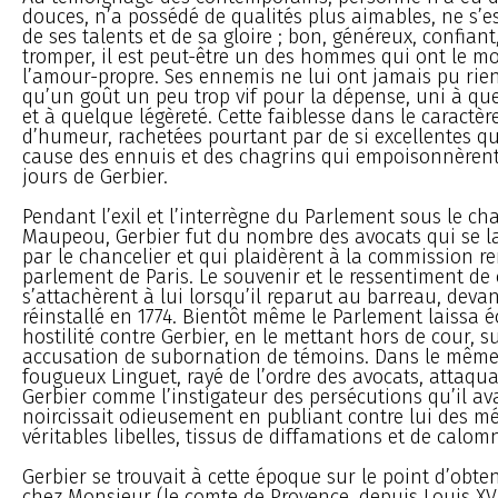
douces, n’a possédé de qualités plus aimables, ne s’e
de ses talents et de sa gloire ; bon, généreux, confian
tromper, il est peut-être un des hommes qui ont le m
l’amour-propre. Ses ennemis ne lui ont jamais pu rie
qu’un goût un peu trop vif pour la dépense, uni à que
et à quelque légèreté. Cette faiblesse dans le caractère
d’humeur, rachetées pourtant par de si excellentes qua
cause des ennuis et des chagrins qui empoisonnèrent
jours de Gerbier.
Pendant l’exil et l’interrègne du Parlement sous le ch
Maupeou, Gerbier fut du nombre des avocats qui se la
par le chancelier et qui plaidèrent à la commission r
parlement de Paris. Le souvenir et le ressentiment de 
s’attachèrent à lui lorsqu’il reparut au barreau, deva
réinstallé en 1774. Bientôt même le Parlement laissa é
hostilité contre Gerbier, en le mettant hors de cour, s
accusation de subornation de témoins. Dans le même
fougueux Linguet, rayé de l’ordre des avocats, attaqu
Gerbier comme l’instigateur des persécutions qu’il avai
noircissait odieusement en publiant contre lui des m
véritables libelles, tissus de diffamations et de calomn
Gerbier se trouvait à cette époque sur le point d’obte
chez Monsieur (le comte de Provence, depuis Louis XVIII