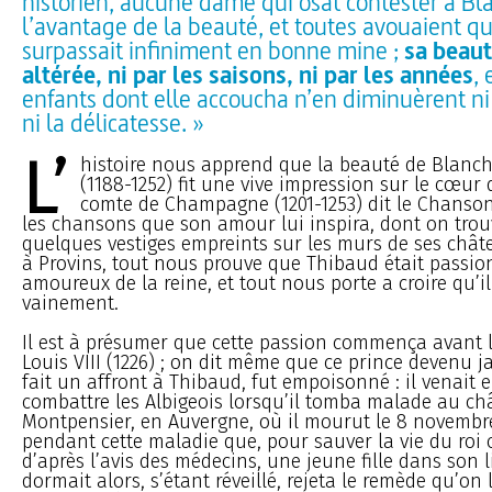
historien, aucune dame qui osât contester à Bl
l’avantage de la beauté, et toutes avouaient qu’
surpassait infiniment en bonne mine ;
sa beaut
altérée, ni par les saisons, ni par les années
, 
enfants dont elle accoucha n’en diminuèrent ni 
ni la délicatesse. »
L’
histoire nous apprend que la beauté de Blanche
(1188-1252) fit une vive impression sur le cœur 
comte de Champagne (1201-1253) dit le Chansonn
les chansons que son amour lui inspira, dont on tr
quelques vestiges empreints sur les murs de ses châte
à Provins, tout nous prouve que Thibaud était passi
amoureux de la reine, et tout nous porte a croire qu’i
vainement.
Il est à présumer que cette passion commença avant 
Louis VIII (1226) ; on dit même que ce prince devenu j
fait un affront à Thibaud, fut empoisonné : il venait e
combattre les Albigeois lorsqu’il tomba malade au ch
Montpensier, en Auvergne, où il mourut le 8 novembre
pendant cette maladie que, pour sauver la vie du roi o
d’après l’avis des médecins, une jeune fille dans son li
dormait alors, s’étant réveillé, rejeta le remède qu’on 