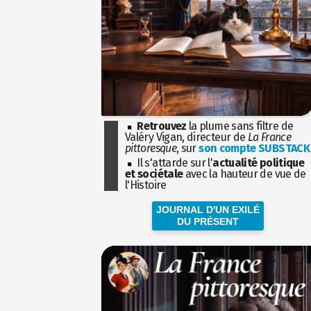
Retrouvez
la plume sans filtre de
Valéry Vigan, directeur de
La France
pittoresque
, sur
son compte SUBSTACK
Il s'attarde sur l'
actualité politique
et sociétale
avec la hauteur de vue de
l'Histoire
JOURNAL D'UN EXILÉ
DU PRÉSENT