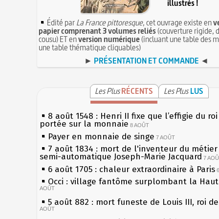
illustrés !
Édité par
La France pittoresque
, cet ouvrage existe en
v
papier comprenant 3 volumes reliés
(couverture rigide, d
cousu) ET en
version numérique
(incluant une table des m
une table thématique cliquables)
►
PRÉSENTATION ET COMMANDE
◄
Les Plus
RÉCENTS
Les Plus
LUS
8 août 1548 : Henri II fixe que l’effigie du ro
portée sur la monnaie
8 AOÛT
Payer en monnaie de singe
7 AOÛT
7 août 1834 : mort de l'inventeur du métier 
semi-automatique Joseph-Marie Jacquard
7 AO
6 août 1705 : chaleur extraordinaire à Paris
Occi : village fantôme surplombant la Hau
AOÛT
5 août 882 : mort funeste de Louis III, roi d
AOÛT