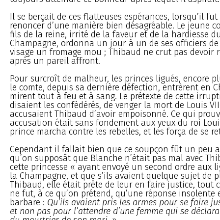
Il se berçait de ces flatteuses espérances, lorsqu’il fut
renoncer d’une manière bien désagréable. Le jeune co
fils de la reine, irrité de la faveur et de la hardiesse 
Champagne, ordonna un jour à un de ses officiers de 
visage un fromage mou ; Thibaud ne crut pas devoir re
après un pareil affront.
Pour surcroît de malheur, les princes ligués, encore pl
le comte, depuis sa dernière défection, entrèrent en
mirent tout à feu et à sang. Le prétexte de cette irrupt
disaient les confédérés, de venger la mort de Louis VIII
accusaient Thibaud d’avoir empoisonné. Ce qui prouve
accusation était sans fondement aux yeux du roi Louis
prince marcha contre les rebelles, et les força de se ret
Cependant il fallait bien que ce soupçon fût un peu ac
qu’on supposât que Blanche n’était pas mal avec Thi
cette princesse « ayant envoyé un second ordre aux li
la Champagne, et que s’ils avaient quelque sujet de p
Thibaud, elle était prête de leur en faire justice, tout c
ne fut, à ce qu’on prétend, qu’une réponse insolente
barbare :
Qu’ils avaient pris les armes pour se faire j
et non pas pour l’attendre d’une femme qui se déclarai
du meurtrier de son mari
. »