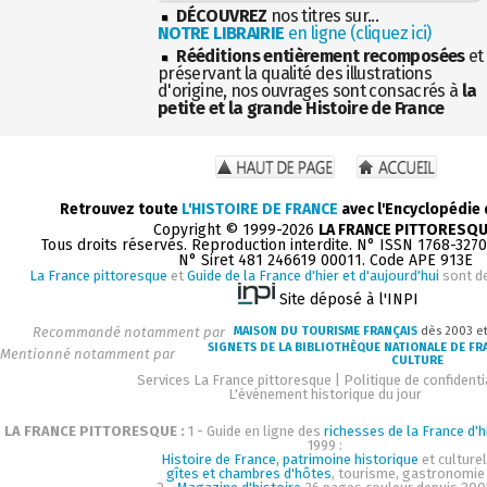
DÉCOUVREZ
nos titres sur...
NOTRE LIBRAIRIE
en ligne (cliquez ici)
Rééditions entièrement recomposées
et
préservant la qualité des illustrations
d'origine, nos ouvrages sont consacrés à
la
petite et la grande Histoire de France
Retrouvez toute
L'HISTOIRE DE FRANCE
avec l'Encyclopédie
Copyright © 1999-2026
LA FRANCE PITTORESQ
Tous droits réservés. Reproduction interdite. N° ISSN 1768-327
N° Siret 481 246619 00011. Code APE 913E
La France pittoresque
et
Guide de la France d'hier et d'aujourd'hui
sont d
Site déposé à l'INPI
Recommandé notamment par
MAISON DU TOURISME FRANÇAIS
dès 2003 e
SIGNETS DE LA BIBLIOTHÈQUE NATIONALE DE FR
Mentionné notamment par
CULTURE
Services La France pittoresque
|
Politique de confidenti
L'événement historique du jour
LA FRANCE PITTORESQUE :
1 - Guide en ligne des
richesses de la France d'h
1999 :
Histoire de France, patrimoine historique
et culturel
gîtes et chambres d'hôtes
, tourisme, gastronomie