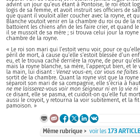
advint un jour qu’eus étant à Pontoise, le roi étoit l
logis de sa femme, et avoit instruit ses officiers de sal
que quant il vouloit aller coucher avec la royne, et qu
Blanche voutoit venir en la chambre du roi ou de la ro
battoient les chiens afin de les faire crier, et quand le 
il se mussoit de sa mère ; si trouva celui jour la royn
chambre de la royne.
« Le roi son mari qui l’estoit venu voir, pour ce qu’ell
péril de mort, à cause qu’elle s’estoit blessée d’un enf
eu, et le trouva caché derrière la royne, de peur qu’elle
mais la royne blanche, sa mère, l’apperçut bien, et le 
la main, lui disant :
Venez vous-en, car vous ne faites r
sortit de la chambre. Quant la royne vist que la royn
séparoit son mari de sa compagnie, elle s’écria à haut
ne me laisserez-vous voir mon seigneur ni en la vie ni
ce disant, elle se pasma, et cuidoit-on qu’elle fut morte
aussi le croyoit, y retourna la voir subitement, et la fi
pamoison. »
Même rubrique >
voir les
173 ARTICL