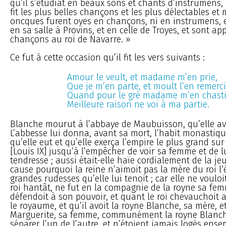
qu’il s’étudiât en beaux sons et chants d’instrumens, et s
fit les plus belles chançons et les plus délectables et
oncques furent oyes en chançons, ni en instrumens, et 
en sa salle à Provins, et en celle de Troyes, et sont app
chançons au roi de Navarre. »
Ce fut à cette occasion qu’il fit les vers suivants :
Amour le veult, et madame m’en prie,
Que je m’en parte, et moult l’en remerci
Quand pour le gré madame m’en chasti
Meilleure raison ne voi à ma partie.
Blanche mourut à l’abbaye de Maubuisson, qu’elle av
L’abbesse lui donna, avant sa mort, l’habit monastiqu
qu’elle eut et qu’elle exerça l’empire le plus grand sur 
[Louis IX] jusqu’à l’empêcher de voir sa femme et de 
tendresse ; aussi était-elle haïe cordialement de la jeu
cause pourquoi la reine n’aimoit pas la mère du roi l’é
grandes rudesses qu’elle lui tenoit ; car elle ne vouloi
roi hantât, ne fut en la compagnie de la royne sa fem
défendoit à son pouvoir, et quant le roi chevauchoit 
le royaume, et qu’il avoit la royne Blanche, sa mère, e
Marguerite, sa femme, communément la royne Blanche
séparer l’un de l’autre, et n’étoient jamais logés ens