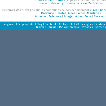
2 -
Magazine d'histoire
36 pages couleur depuis 200
une véritable
encyclopédie de la vie d'autrefois
Découvrir des ouvrages sur les communes de nos départements :
Ain
|
Aisn
Provence
|
Hautes-Alpes
|
Alpes-Maritimes
Ardèche
|
Ardennes
|
Ariège
|
Aube
|
Aude
|
Aveyron
Magazine
|
Encyclopédie
|
Blog
|
Facebook
|
X
|
LinkedIn
|
VK
|
Instagram
|
YouTube
Tumblr
|
Librairie
|
Paris pittoresque
|
Prénoms
|
Services