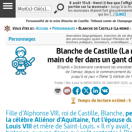
8 août 1548 : Henri II fixe que l’effig
portée sur la monnaie
> Jusqu’à la fin
les monnaies étaient fort grossièrement 
qui les (…)
[LIRE]
Personnalité de la reine Blanche de Castille. Thibaud comte de Champagne
Vous êtes ici :
Accueil
>
Personnages
> Blanche de Castille (La reine) :
Anecdotes biographiques, tranches de vie des
Personnages
des personnages ayant marqué l’Histoire de F
hommes politiques, inventeurs, scientifiques...
Blanche de Castille (La r
main de fer dans un gant 
(D’après « Dictionnaire contenant les anecdote
de l’amour, depuis le commencement d
jusqu’à ce jour » (Tome 1), édition de 1
Publié / Mis à jour le
MERCREDI
29 JANVIER 2020
, 
Temps de lecture estimé : 5
Fille d’Alphonse VIII, roi de Castille, Blanche,
pe
la célèbre Aliénor d’Aquitaine, fut l’épouse d
Louis VIII
et mère de Saint-Louis. « Il n’y avait, 