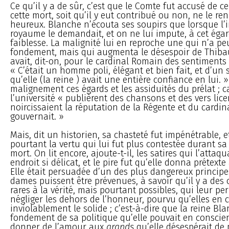
Ce qu’il y a de sûr, c’est que le Comte fut accusé de c
cette mort, soit qu’il y eut contribué ou non, ne le re
heureux. Blanche n’écouta ses soupirs que lorsque l’i
royaume le demandait, et on ne lui impute, à cet éga
faiblesse. La malignité lui en reproche une qui n’a p
fondement, mais qui augmenta le désespoir de Thibau
avait, dit-on, pour le cardinal Romain des sentiments 
« C’était un homme poli, élégant et bien fait, et d’un 
qu’elle (la reine ) avait une entière confiance en lui. 
malignement ces égards et les assiduités du prélat ; ca
l’université « publièrent des chansons et des vers lice
noircissaient la réputation de la Régente et du cardi
gouvernait. »
Mais, dit un historien, sa chasteté fut impénétrable, et
pourtant la vertu qui lui fut plus contestée durant sa 
mort. On lit encore, ajoute-t-il, les satires qui l’attaq
endroit si délicat, et le pire fut qu’elle donna prétexte
Elle était persuadée d’un des plus dangereux principe
dames puissent être prévenues, à savoir qu’il y a des 
rares à la vérité, mais pourtant possibles, qui leur pe
négliger les dehors de l’honneur, pourvu qu’elles en 
inviolablement le solide ; c’est-à-dire que la reine Bl
fondement de sa politique qu’elle pouvait en conscie
donner de l’amour aux
grands
qu’elle désespérait de 