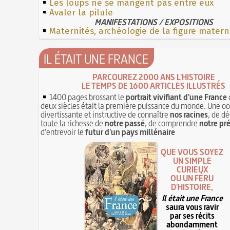
Les loups ne se mangent pas entre eux
Avaler la pilule
MANIFESTATIONS / EXPOSITIONS
Maternités, archéologie de la figure matern
IL ÉTAIT UNE FRANCE
PARCOUREZ 2000 ANS L'HISTOIRE
LE TEMPS DE 1600 ARTICLES ILLUSTRÉS
1400 pages brossant le
portrait vivifiant d'une France
deux siècles était la première puissance du monde. Une oc
divertissante et instructive de connaître
nos racines
, de dé
toute la richesse de
notre passé
, de comprendre
notre pr
d'entrevoir le
futur d'un pays millénaire
QUE VOUS SOYEZ
UN SIMPLE
CURIEUX
OU UN FÉRU
D'HISTOIRE,
Il était une France
saura vous ravir
par ses récits
abondamment