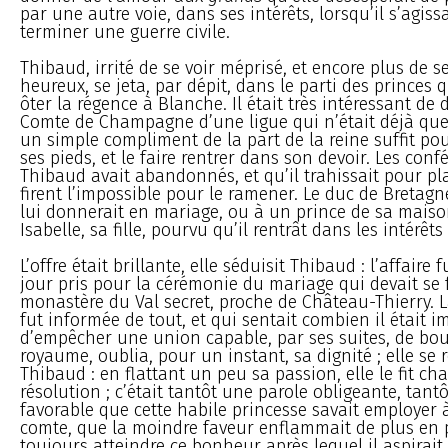
par une autre voie, dans ses intérêts, lorsqu’il s’agissa
terminer une guerre civile.
Thibaud, irrité de se voir méprisé, et encore plus de se
heureux, se jeta, par dépit, dans le parti des princes 
ôter la régence à Blanche. Il était très intéressant de 
Comte de Champagne d’une ligue qui n’était déjà que 
un simple compliment de la part de la reine suffit po
ses pieds, et le faire rentrer dans son devoir. Les conf
Thibaud avait abandonnés, et qu’il trahissait pour pl
firent l’impossible pour le ramener. Le duc de Bretagne 
lui donnerait en mariage, ou à un prince de sa maison
Isabelle, sa fille, pourvu qu’il rentrât dans les intérêts 
L’offre était brillante, elle séduisit Thibaud : l’affaire f
jour pris pour la cérémonie du mariage qui devait se 
monastère du Val secret, proche de Château-Thierry. L
fut informée de tout, et qui sentait combien il était 
d’empêcher une union capable, par ses suites, de bou
royaume, oublia, pour un instant, sa dignité ; elle se 
Thibaud : en flattant un peu sa passion, elle le fit ch
résolution ; c’était tantôt une parole obligeante, tant
favorable que cette habile princesse savait employer 
comte, que la moindre faveur enflammait de plus en 
toujours atteindre ce bonheur après lequel il aspirait.