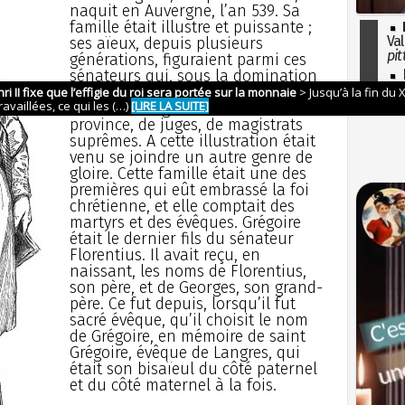
naquit en Auvergne, l’an 539. Sa
famille était illustre et puissante ;
Val
ses aïeux, depuis plusieurs
pit
générations, figuraient parmi ces
sénateurs qui, sous la domination
I
so
romaine, exerçaient dans les Gaules
l'H
l’autorité de gouverneurs de
province, de juges, de magistrats
suprêmes. A cette illustration était
venu se joindre un autre genre de
gloire. Cette famille était une des
premières qui eût embrassé la foi
chrétienne, et elle comptait des
martyrs et des évêques. Grégoire
était le dernier fils du sénateur
Florentius. Il avait reçu, en
naissant, les noms de Florentius,
son père, et de Georges, son grand-
père. Ce fut depuis, lorsqu’il fut
sacré évêque, qu’il choisit le nom
de Grégoire, en mémoire de saint
Grégoire, évêque de Langres, qui
était son bisaïeul du côté paternel
et du côté maternel à la fois.