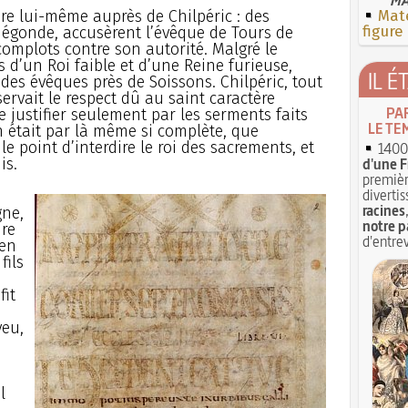
dre lui-même auprès de Chilpéric : des
Mate
figure
dégonde, accusèrent l’évêque de Tours de
complots contre son autorité. Malgré le
 d’un Roi faible et d’une Reine furieuse,
IL É
 des évêques près de Soissons. Chilpéric, tout
servait le respect dû au saint caractère
PA
e justifier seulement par les serments faits
LE TE
ion était par là même si complète, que
e point d’interdire le roi des sacrements, et
1400 
is.
d'une F
premièr
divertis
racines
gne,
notre p
ire
d'entrev
 en
fils
fit
veu,
l