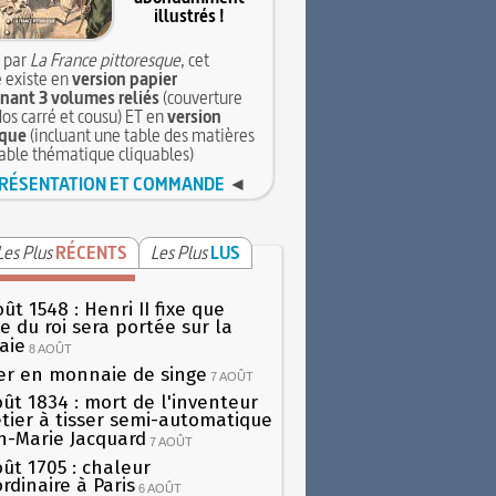
illustrés !
 par
La France pittoresque
, cet
 existe en
version papier
ant 3 volumes reliés
(couverture
dos carré et cousu) ET en
version
que
(incluant une table des matières
table thématique cliquables)
RÉSENTATION ET COMMANDE
◄
Les Plus
RÉCENTS
Les Plus
LUS
ût 1548 : Henri II fixe que
gie du roi sera portée sur la
aie
8 AOÛT
er en monnaie de singe
7 AOÛT
oût 1834 : mort de l'inventeur
tier à tisser semi-automatique
h-Marie Jacquard
7 AOÛT
oût 1705 : chaleur
rdinaire à Paris
6 AOÛT