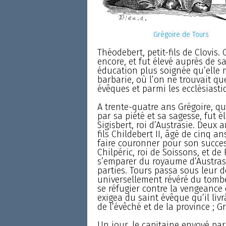
Grégoire de Tours
Théodebert, petit-fils de Clovis.
encore, et fut élevé auprès de s
éducation plus soignée qu’elle
barbarie, où l’on ne trouvait qu
évêques et parmi les ecclésiast
A trente-quatre ans Grégoire, qu
par sa piété et sa sagesse, fut é
Sigisbert, roi d’Austrasie. Deux 
fils Childebert II, âgé de cinq a
faire couronner pour son success
Chilpéric, roi de Soissons, et d
s’emparer du royaume d’Austras
parties. Tours passa sous leur d
universellement révéré du tombe
se réfugier contre la vengeance
exigea du saint évêque qu’il liv
de l’évêché et de la province ; G
Un jour, le capitaine envoyé par 