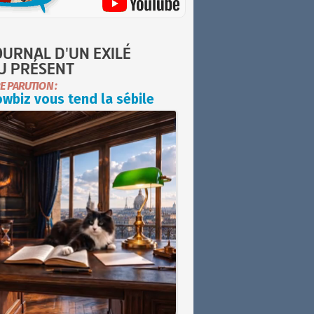
OURNAL D'UN EXILÉ
U PRÉSENT
E PARUTION :
wbiz vous tend la sébile