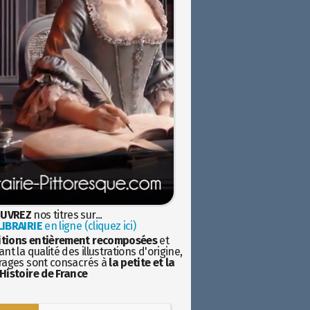
UVREZ
nos titres sur...
IBRAIRIE
en ligne (cliquez ici)
itions entièrement recomposées
et
nt la qualité des illustrations d'origine,
rages sont consacrés à
la petite et la
Histoire de France