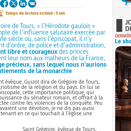
Temps de lecture estimé : 5 mn
J
oire de Tours, « l’Hérodote gaulois »
D
mple de l’influence salutaire exercée par
DERNIÈR
e siècle où, sans l’épiscopat, il n’y
Le sho
t d’ordre, de police et d’administration,
nt libre et courageux
des princes
ient leur nom aux malheurs de la France,
 précieux, sans lequel nous n’aurions
utiements de la monarchie
nt évêque, Guizot dira de Grégoire de Tours,
triotisme de la religion et du pays. En lui se
piscopale, cette importance politique, qui
 puissance du sénateur romain, et offrait à la
tée contre les violences de la conquête. Peu
avaient une dévotion, je ne dis pas aussi
 tenant en ce qui touchait à l’église une
Saint Grégoire, évêque de Tours,