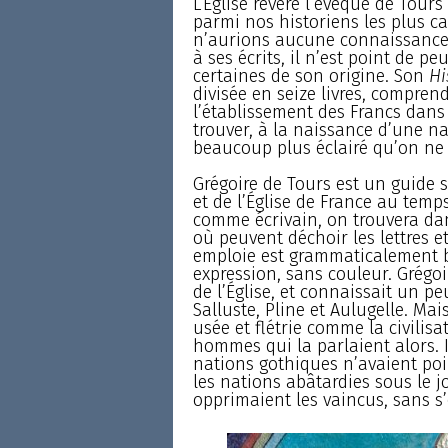
L’Église révère l’évêque de Tours 
parmi nos historiens les plus c
n’aurions aucune connaissance d
à ses écrits, il n’est point de pe
certaines de son origine. Son
Hi
divisée en seize livres, compren
l’établissement des Francs dans
trouver, à la naissance d’une na
beaucoup plus éclairé qu’on ne
Grégoire de Tours est un guide 
et de l’Église de France au temps 
comme écrivain, on trouvera da
où peuvent déchoir les lettres e
emploie est grammaticalement ba
expression, sans couleur. Grégoi
de l’Église, et connaissait un peu 
Salluste, Pline et Aulugelle. Mais
usée et flétrie comme la civilisa
hommes qui la parlaient alors. I
nations gothiques n’avaient poi
les nations abâtardies sous le j
opprimaient les vaincus, sans s