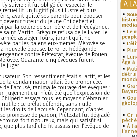
À L
y suivre : il fut obligé de respecter le
 recueillit un fugitif plus illustre et plus
Sous
péric, avait quitté ses parents pour épouser
histo
t devenir tuteur du jeune Childebert et
média
i par la colère de son père et de Frédégonde,
Le m
 saint Martin. Grégoire refusa de le livrer. Le
peuple
on armée assiéger Tours, jurant qu’il ne
 révéré par les païens eux-mêmes. Mérovée se
L'él
sa nouvelle épouse. Le roi et Frédégonde
Plum
vengeance contre Prétextat, évêque de Rouen,
Lun
 Mérovée. Quarante-cinq évêques furent
Âge à 
le juger.
Muti
détrui
usateur. Son ressentiment était si actif, et les
monde
que la condamnation allait être prononcée.
Gra
e de l’accusé, ranima le courage des évêques :
Bayar
 jugement qui n’eût été que l’expression de
Gouf
i. Chilpéric essaya tous les moyens d’ébranler
géolo
inutile ; ce prélat défendit, sans nulle
et les droits de l’accusé. Cependant, d’après
se promesse de pardon, Prétextat fut dégradé
On 
trouva fort rigoureux, mais qui satisfit si
péché
que plus tard elle fit assassiner l’évêque de
À l’
l’enne
MA