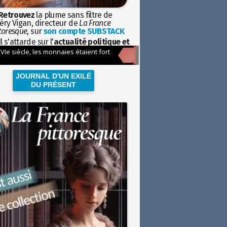
Retrouvez
la plume sans filtre de
éry Vigan, directeur de
La France
toresque
, sur
son compte SUBSTACK
l s'attarde sur l'
actualité politique et
ciétale
avec la hauteur de vue de
istoire
JOURNAL D'UN EXILÉ
DU PRÉSENT