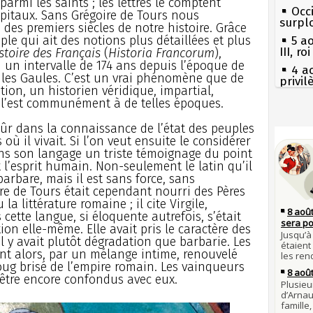
parmi les saints ; les lettres le comptent
Occi
apitaux. Sans Grégoire de Tours nous
surpl
es premiers siècles de notre histoire. Grâce
uple qui ait des notions plus détaillées et plus
5 a
III, r
stoire des Français
(
Historia Francorum
),
d un intervalle de 174 ans depuis l’époque de
4 a
 les Gaules. C’est un vrai phénomène que de
privi
tion, un historien véridique, impartial,
Const
 l’est communément à de telles époques.
3 a
Guill
Séc
sûr dans la connaissance de l’état des peuples
canicu
où il vivait. Si l’on veut ensuite le considérer
Mus
réouv
ns son langage un triste témoignage du point
27 
t l’esprit humain. Non-seulement le latin qu’il
Ravail
2 a
rbare, mais il est sans force, sans
nommé
Pie
re de Tours était cependant nourri des Pères
mous
1er 
la littérature romaine ; il cite Virgile,
poign
Qui
 cette langue, si éloquente autrefois, s’était
Cléme
Tout
tion elle-même. Elle avait pris le caractère des
atten
31 j
l y avait plutôt dégradation que barbarie. Les
les m
nt alors, par un mélange intime, renouvelé
Fran
en fo
mort 
oug brisé de l’empire romain. Les vainqueurs
’être encore confondus avec eux.
30 j
Lan
Poula
son é
Poula
Gaulo