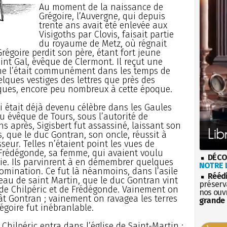
Au moment de la naissance de
Grégoire, l’Auvergne, qui depuis
trente ans avait été enlevée aux
Visigoths par Clovis, faisait partie
du royaume de Metz, où régnait
 Grégoire perdit son père, étant fort jeune
aint Gal, évêque de Clermont. Il reçut une
 ne l’était communément dans les temps de
elques vestiges des lettres que près des
iques, encore peu nombreux à cette époque.
i était déjà devenu célèbre dans les Gaules
lu évêque de Tours, sous l’autorité de
ans après, Sigisbert fut assassiné, laissant son
ns, que le duc Gontran, son oncle, réussit à
eur. Telles n’étaient point les vues de
e Frédégonde, sa femme, qui avaient voulu
DÉCO
ie. Ils parvinrent à en démembrer quelques
NOTRE L
omination. Ce fut là néanmoins, dans l’asile
Rééd
au de saint Martin, que le duc Gontran vint
préserva
 de Chilpéric et de Frédégonde. Vainement on
nos ouv
rât Gontran ; vainement on ravagea les terres
grande 
régoire fut inébranlable.
Chilpéric entra dans l’église de Saint-Martin ;