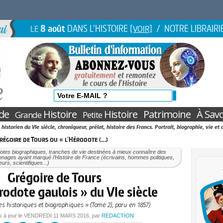
8 août
DANS L'HISTOIRE
/ NOTRE LIBRAIRI
LE
[VOIR]
de
Histoire
Histoire
Patrimoine
À Savo
Grande
Petite
 historien du VIe siècle, chroniqueur, prélat, histoire des Francs. Portrait, biographie, vie et
régoire de Tours ou « l'Hérodote (…)
tes biographiques, tranches de vie destinées à mieux connaître des
nages ayant marqué l’Histoire de France (écrivains, hommes politiques,
eurs, scientifiques...)
Grégoire de Tours
rodote gaulois » du VIe siècle
es historiques et biographiques » (Tome 2), paru en 1857)
s à jour le
VENDREDI
11 MARS 2016
, par
REDACTION