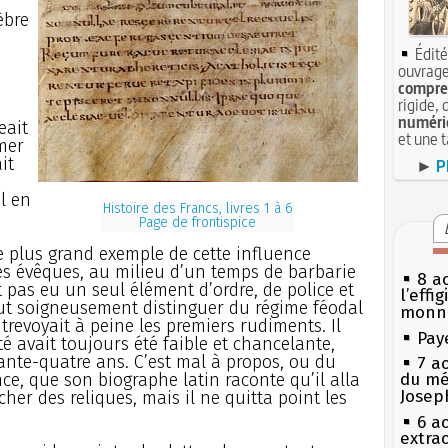
e
èbre
Édité
ouvrage
compren
rigide, 
numéri
eait
et une 
rmer
it
►
P
l en
Histoire des Francs, livres 1 à 6
Page de frontispice
 le plus grand exemple de cette influence
les évêques, au milieu d’un temps de barbarie
8 ao
it pas eu un seul élément d’ordre, de police et
l’effi
aut soigneusement distinguer du régime féodal
monn
trevoyait à peine les premiers rudiments. Il
Pay
té avait toujours été faible et chancelante,
ante-quatre ans. C’est mal à propos, ou du
7 a
, que son biographe latin raconte qu’il alla
du mé
Josep
her des reliques, mais il ne quitta point les
6 a
extrao