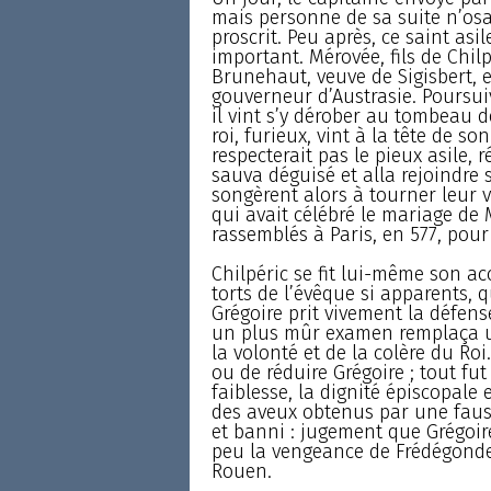
mais personne de sa suite n’osa l’
proscrit. Peu après, ce saint asile
important. Mérovée, fils de Chil
Brunehaut, veuve de Sigisbert, e
gouverneur d’Austrasie. Poursuiv
il vint s’y dérober au tombeau de
roi, furieux, vint à la tête de s
respecterait pas le pieux asile,
sauva déguisé et alla rejoindre 
songèrent alors à tourner leur 
qui avait célébré le mariage de
rassemblés à Paris, en 577, pour 
Chilpéric se fit lui-même son acc
torts de l’évêque si apparents, 
Grégoire prit vivement la défens
un plus mûr examen remplaça un
la volonté et de la colère du Ro
ou de réduire Grégoire ; tout fut 
faiblesse, la dignité épiscopale 
des aveux obtenus par une faus
et banni : jugement que Grégoire 
peu la vengeance de Frédégonde, 
Rouen.