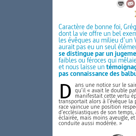
Caractère de bonne foi, Grég
dont la vie offre un bel exe
les évêques au milieu d’un VI
aurait pas eu un seul élémen
se distingue par un jugeme
faibles ou féroces qui mêla
et nous laisse un
témoignage
pas connaissance des balb
D
ans une notice sur le sai
qu’il « avait le double pa
manifestait cette vertu é
transportait alors à l’évêque la
race vaincue une position respec
d’ecclésiastiques de son temps, 
éclairée, mais moins aveugle, et
conduite aussi modérée. »