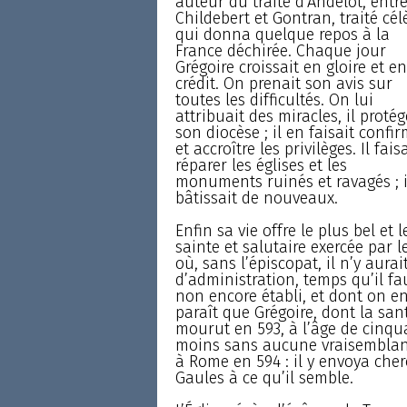
auteur du traité d’Andelot, entr
Childebert et Gontran, traité cél
qui donna quelque repos à la
France déchirée. Chaque jour
Grégoire croissait en gloire et en
crédit. On prenait son avis sur
toutes les difficultés. On lui
attribuait des miracles, il protég
son diocèse ; il en faisait confi
et accroître les privilèges. Il faisa
réparer les églises et les
monuments ruinés et ravagés ; i
bâtissait de nouveaux.
Enfin sa vie offre le plus bel et
sainte et salutaire exercée par 
où, sans l’épiscopat, il n’y aura
d’administration, temps qu’il f
non encore établi, et dont on en
paraît que Grégoire, dont la san
mourut en 593, à l’âge de cinqu
moins sans aucune vraisemblance
à Rome en 594 : il y envoya cherc
Gaules à ce qu’il semble.