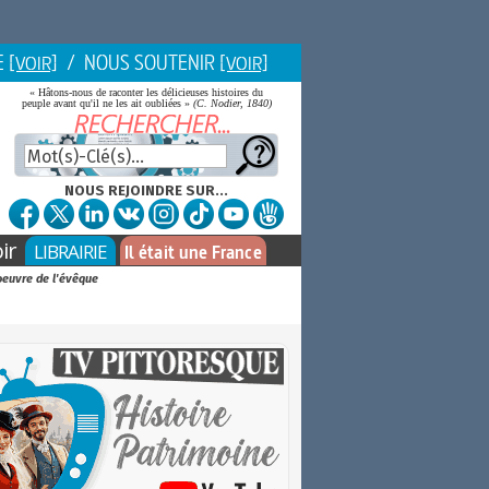
E
/ NOUS SOUTENIR
[VOIR]
[VOIR]
« Hâtons-nous de raconter les délicieuses histoires du
peuple avant qu'il ne les ait oubliées »
(C. Nodier, 1840)
NOUS REJOINDRE SUR...
ir
LIBRAIRIE
Il était une France
 oeuvre de l'évêque