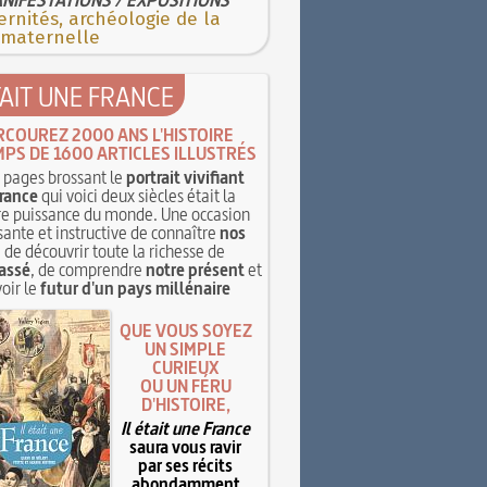
rnités, archéologie de la
 maternelle
TAIT UNE FRANCE
RCOUREZ 2000 ANS L'HISTOIRE
MPS DE 1600 ARTICLES ILLUSTRÉS
pages brossant le
portrait vivifiant
rance
qui voici deux siècles était la
e puissance du monde. Une occasion
sante et instructive de connaître
nos
, de découvrir toute la richesse de
assé
, de comprendre
notre présent
et
oir le
futur d'un pays millénaire
QUE VOUS SOYEZ
UN SIMPLE
CURIEUX
OU UN FÉRU
D'HISTOIRE,
Il était une France
saura vous ravir
par ses récits
abondamment