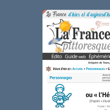
Édito
Guide
Éphéméri
web
Grégoire de Tours,
Vous êtes ici :
Accueil
>
Personnages
> G
Anecdo
Personnages
person
invent
ou « l’Hé
(D’après « Etud
Publié / Mi