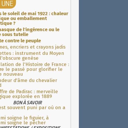
A UNE
 le soleil de mai 1922 : chaleur
rique ou emballement
tique ?
asque de l'ingérence ou le
 sous tutelle
ite contre le peuple
es, encriers et crayons jadis
ettes : instrument du Moyen
l'obscure genèse
lation de l'Histoire de France :
re le passé pour glorifier le
 nouveau
ndeur d'âme du chevalier
d
fre de Padirac : merveille
gique explorée en 1889
BON À SAVOIR
est souvent puni par où on a
ami soigne le figuier, à
mi soigne le pêcher
NIFESTATIONS / EXPOSITIONS