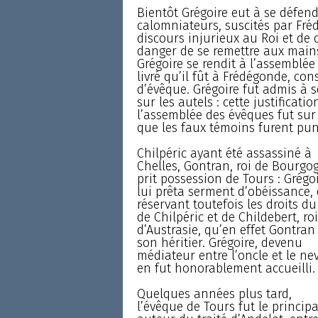
Bientôt Grégoire eut à se défen
calomniateurs, suscités par Fré
discours injurieux au Roi et de 
danger de se remettre aux mains
Grégoire se rendit à l’assemblée
livré qu’il fût à Frédégonde, con
d’évêque. Grégoire fut admis à s
sur les autels : cette justificat
l’assemblée des évêques fut sur l
que les faux témoins furent pun
Chilpéric ayant été assassiné à
Chelles, Gontran, roi de Bourgo
prit possession de Tours : Grégo
lui prêta serment d’obéissance,
réservant toutefois les droits du 
de Chilpéric et de Childebert, roi
d’Austrasie, qu’en effet Gontran 
son héritier. Grégoire, devenu
médiateur entre l’oncle et le ne
en fut honorablement accueilli.
Quelques années plus tard,
l’évêque de Tours fut le principa