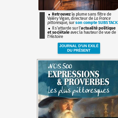
Retrouvez
la plume sans filtre de
Valéry Vigan, directeur de
La France
pittoresque
, sur
son compte SUBSTACK
Il s'attarde sur l'
actualité politique
et sociétale
avec la hauteur de vue de
l'Histoire
JOURNAL D'UN EXILÉ
DU PRÉSENT