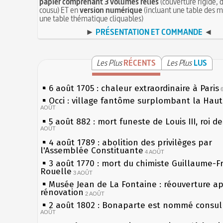
papier comprenant 3 volumes reliés
(couverture rigide, d
cousu) ET en
version numérique
(incluant une table des m
une table thématique cliquables)
►
PRÉSENTATION ET COMMANDE
◄
Les Plus
RÉCENTS
Les Plus
LUS
6 août 1705 : chaleur extraordinaire à Paris
Occi : village fantôme surplombant la Hau
AOÛT
5 août 882 : mort funeste de Louis III, roi d
AOÛT
4 août 1789 : abolition des privilèges par
l'Assemblée Constituante
4 AOÛT
3 août 1770 : mort du chimiste Guillaume-F
Rouelle
3 AOÛT
Musée Jean de La Fontaine : réouverture a
rénovation
2 AOÛT
2 août 1802 : Bonaparte est nommé consul 
AOÛT