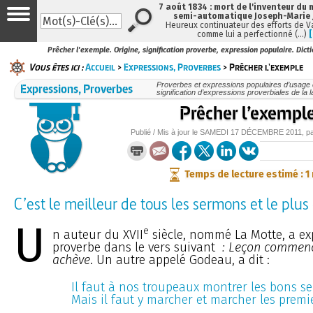
7 août 1834 : mort de l'inventeur du 
semi-automatique Joseph-Marie
Heureux continuateur des efforts de V
comme lui a perfectionné (…)
Prêcher l'exemple. Origine, signification proverbe, expression populaire. Dict
Vous êtes ici :
Accueil
>
Expressions, Proverbes
> Prêcher l'exemple
Expressions, Proverbes
Proverbes et expressions populaires d’usage c
signification d’expressions proverbiales de la 
Prêcher l’exempl
Publié / Mis à jour le
SAMEDI
17 DÉCEMBRE 2011
, p
Temps de lecture estimé : 1
C’est le meilleur de tous les sermons et le plus 
U
e
n auteur du XVII
siècle, nommé La Motte, a ex
proverbe dans le vers suivant
: Leçon commenc
achève
. Un autre appelé Godeau, a dit :
Il faut à nos troupeaux montrer les bons se
Mais il faut y marcher et marcher les premi