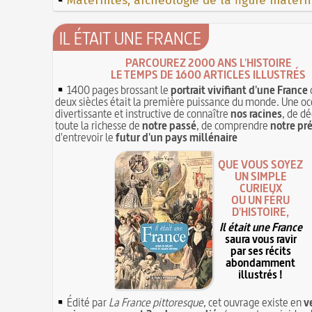
Maternités, archéologie de la figure matern
IL ÉTAIT UNE FRANCE
PARCOUREZ 2000 ANS L'HISTOIRE
LE TEMPS DE 1600 ARTICLES ILLUSTRÉS
1400 pages brossant le
portrait vivifiant d'une France
deux siècles était la première puissance du monde. Une oc
divertissante et instructive de connaître
nos racines
, de dé
toute la richesse de
notre passé
, de comprendre
notre pr
d'entrevoir le
futur d'un pays millénaire
QUE VOUS SOYEZ
UN SIMPLE
CURIEUX
OU UN FÉRU
D'HISTOIRE,
Il était une France
saura vous ravir
par ses récits
abondamment
illustrés !
Édité par
La France pittoresque
, cet ouvrage existe en
v