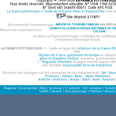
Copyright © 1999-2026
LA FRANCE PITTORESQ
Tous droits réservés. Reproduction interdite. N° ISSN 1768-327
N° Siret 481 246619 00011. Code APE 913E
La France pittoresque
et
Guide de la France d'hier et d'aujourd'hui
sont d
Site déposé à l'INPI
Recommandé notamment par
MAISON DU TOURISME FRANÇAIS
dès 2003 e
SIGNETS DE LA BIBLIOTHÈQUE NATIONALE DE FR
Mentionné notamment par
CULTURE
Services La France pittoresque
|
Politique de confidenti
L'événement historique du jour
LA FRANCE PITTORESQUE :
1 - Guide en ligne des
richesses de la France d'h
1999 :
Histoire de France, patrimoine historique
et culturel
gîtes et chambres d'hôtes
, tourisme, gastronomie
2 -
Magazine d'histoire
36 pages couleur depuis 200
une véritable
encyclopédie de la vie d'autrefois
Découvrir des ouvrages sur les communes de nos départements :
Ain
|
Aisn
Provence
|
Hautes-Alpes
|
Alpes-Maritimes
Ardèche
|
Ardennes
|
Ariège
|
Aube
|
Aude
|
Aveyron
Magazine
|
Encyclopédie
|
Blog
|
Facebook
|
X
|
LinkedIn
|
VK
|
Instagram
|
YouTube
Tumblr
|
Librairie
|
Paris pittoresque
|
Prénoms
|
Services